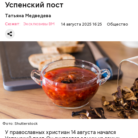
Успенский пост
Татьяна Медведева
Сюжет:
Эксклюзивы ВМ
14 августа 2025 16:25
Общество
Баклажаны с овощами
ПРАВОСЛАВИЕ
ЕДА
РЕЦЕПТЫ
Читайте также:
Синоптик предупредил о переносе
купального сезона в Москве и Подмосковье
Фото: Shutterstock
У православных христиан 14 августа начался