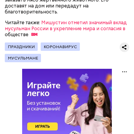
доставят на дом или передадут на
благотворительность.
Читайте также
:
Мишустин отметил значимый вклад
мусульман России в укрепление мира и согласия в
обществе
ПРАЗДНИКИ
КОРОНАВИРУС
МУСУЛЬМАНЕ
Как гласит предание, совершая паломничество в
Понадобятся:
Иерусалим, Николай Чудотворец по просьбе
отчаявшихся путников молитвой успокоил
разбушевавшееся море.
Как рассказывает Житие, преподобный родился в
городке Патаре. С детства Николай проникся
христианской религией и рано принял решение