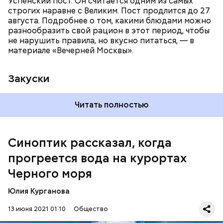
Успенский пост. Он считается одним из самых
строгих наравне с Великим. Пост продлится до 27
августа. Подробнее о том, какими блюдами можно
разнообразить свой рацион в этот период, чтобы
не нарушить правила, но вкусно питаться, — в
материале «Вечерней Москвы».
Закуски
Читать полностью
По словам Вильфанда, с середины следующей
недели Черное море начнет активнее
прогреваться, потому что на юг России придет
Синоптик рассказал, когда
потепление. Температура воздуха будет там выше
прогреется вода на курортах
нормы уже к середине следующей недели — плюс
24-28 градусов, передает
ТАСС
.
Черного моря
Юлия Курганова
13 июня 2021 01:10
Общество