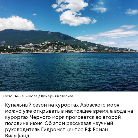
Синоптик отметил, что в Сочи, Феодосии, Алуште,
Ялте вода пока прогрелась лишь до 17 градусов
тепла, в Туапсе — до 18 градусов, а в Евпатории —
до 19 градусов.
ЧЕРНОЕ МОРЕ
ПОГОДА
КУПАЛЬНЫЙ СЕЗОН
Фото: Анна Быкова / Вечерняя Москва
Купальный сезон на курортах Азовского моря
можно уже открывать в настоящее время, а вода на
курортах Черного моря прогреется во второй
половине июня. Об этом рассказал научный
руководитель Гидрометцентра РФ Роман
Вильфанд.