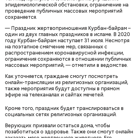
эпидемиологической обстановки, ограничение на
Очищенный сырой салатный сельдерей
За свою земную жизнь он совершил множество
проведение публичных массовых мероприятий
нашинковать соломкой. Яблоки очистить от
добрых дел во славу Божию.
сохраняется.
кожицы и семян, нарезать ломтиками. Так же
нарезать вареный картофель. Продукты
— Праздник жертвоприношения Курбан-байрам –
перемешать, полить салатной заправкой, выложить
один из двух главных праздников в исламе. В 2020
в салатник горкой и украсить веточками
году Курбан-байрам наступает 31 июля. Несмотря
сельдерея, кусочками свежих помидоров и
на поэтапное смягчение мер, связанных с
ломтиками яблок.
распространением коронавирусной инфекции,
ограничения сохраняются в отношении публичных
массовых мероприятий, — отметили в ведомстве.
Как уточняется, граждане смогут посмотреть
онлайн-трансляции из религиозных организаций,
также мероприятия будут доступны в прямом
эфире на телеканалах и сайтах мечетей.
2-3 картофелины,
Кроме того, праздник будет транслироваться в
1 некрупное яблоко,
социальных сетях религиозных организаций.
1 некрупный помидор,
А еще, удержав меч палача, святой Николай спас от
2 корня сельдерея,
Верующих призвали остаться дома, чтобы
смерти трех мужей, невинно осужденных
салатная заправка.
позаботиться о здоровье. Также они смогут онлайн
корыстолюбивым градоначальником.
заказать мясо жертвенного животного. Его