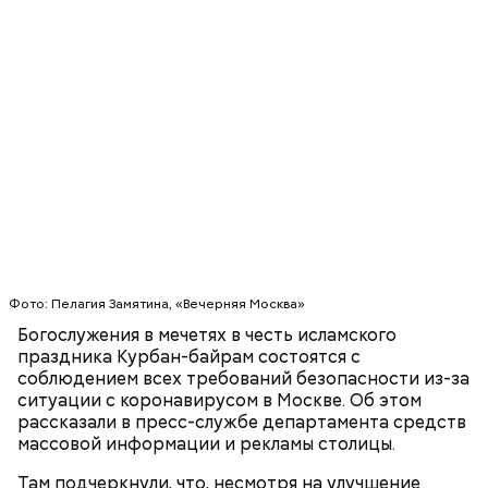
Святитель Николай дожил до глубокой старости и
скончался в середине IV века. По церковному
преданию, мощи святого сохранились нетленными
и источали чудесное миро, от которого исцелилось
множество людей. В 1087 году мощи Николая
Угодника были перенесены в итальянский город
Бар (Бари), где находятся и поныне.
Кабачки в овощном соусе
Фото: Пелагия Замятина, «Вечерняя Москва»
Богослужения в мечетях в честь исламского
праздника Курбан-байрам состоятся с
соблюдением всех требований безопасности из-за
ситуации с коронавирусом в Москве. Об этом
рассказали в пресс-службе департамента средств
массовой информации и рекламы столицы.
Там подчеркнули, что, несмотря на улучшение