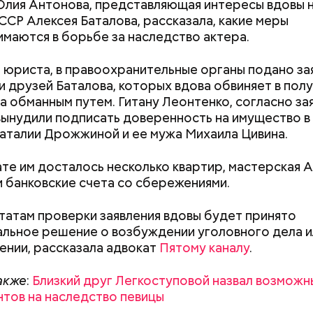
лия Антонова, представляющая интересы вдовы 
ССР Алексея Баталова, рассказала, какие меры
маются в борьбе за наследство актера.
 сельдерея и картофеля с яблоками
 юриста, в правоохранительные органы подано за
азывает Житие, преподобный родился в городке П
 друзей Баталова, которых вдова обвиняет в пол
иколай проникся христианской религией и рано пр
а обманным путем. Гитану Леонтенко, согласно за
освятить свою жизнь Богу. Целыми днями отрок п
ынудили подписать доверенность на имущество в
о вечерам молился и читал книги. Его дядя, еписко
аталии Дрожжиной и ее мужа Михаила Цивина.
, видя такое усердие, сделал юношу чтецом, а зат
сан священника. Все богатства, полученные в насле
ате им досталось несколько квартир, мастерская 
, Николай отдал на дела милосердия. Со времене
и банковские счета со сбережениями.
копом в городе Мире. Он был страстным пропове
тва. Ему также приписывают разрушение нескольк
 храмов и чудеса, творимые силой молитвы. Этот 
татам проверки заявления вдовы будет принято
ого врача исцелял больных, обреченных на смерть
льное решение о возбуждении уголовного дела и
 мертвых.
ении, рассказала адвокат
Пятому каналу
.
Как получить до 100 тысяч
Как узнать, снес
рублей от государства при
реновации в Мос
акже
:
Близкий друг Легкоступовой назвал возможн
трудной ситуации: кто может
искать информа
тов на наследство певицы
претендовать и какие нужны