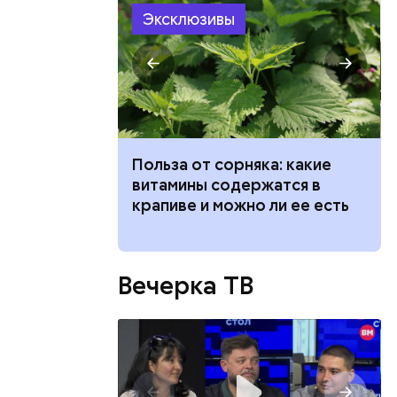
Эксклюзивы
ка: какие
Вода за 10 тысяч: поможет ли
жатся в
японский напиток сбросить
, Николай
 ли ее есть
лишний вес
покоил
Вечерка ТВ