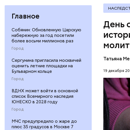
НАСЛЕДС
Баклажаны
Главное
посыпать 
День 
мелко наш
Собянин: Обновленную Царскую
к ним наши
истор
набережную за год посетили
петрушки,
более восьми миллионов раз
молит
10-15 мин
Город
лимонной 
Перенесемс
тушить в 
Татьяна М
Сергунина пригласила москвичей
очень тру
виде.
оценить летние площадки на
мучительн
19 декабря 20
Бульварном кольце
ПРАВОСЛ
Город
ЦЕРКОВЬ
ВДНХ может войти в основной
список Всемирного наследия
ЮНЕСКО в 2028 году
Город
МЧС предупредило о жаре до
плюс 35 градусов в Москве 7
1 кг ба