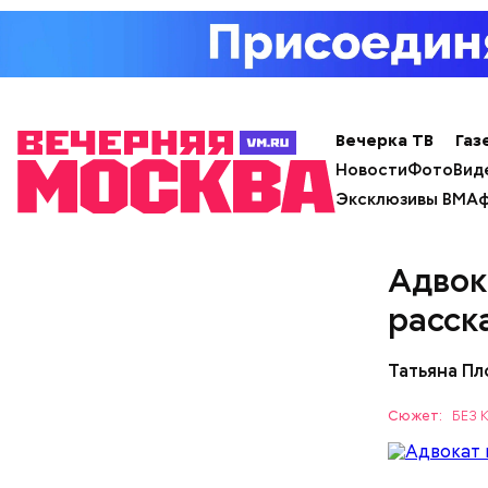
А еще, уд
Вечерка ТВ
Газ
мужей, не
Новости
Фото
Вид
Эксклюзивы ВМ
Аф
Адвок
расск
Татьяна Пл
Сюжет:
БЕЗ
Понадобя