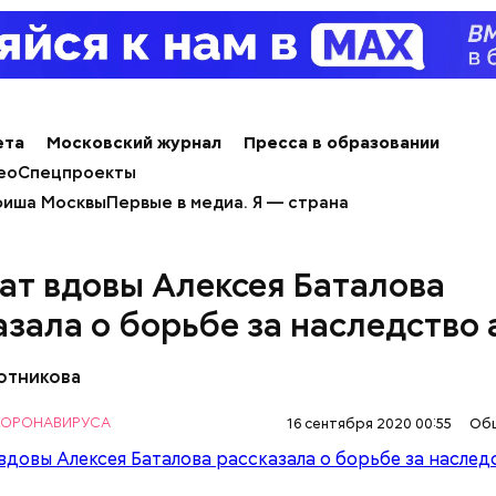
ержав меч палача, святой Николай спас от смерти 
ета
Московский журнал
Пресса в образовании
винно осужденных корыстолюбивым градоначальн
ео
Спецпроекты
иша Москвы
Первые в медиа. Я — страна
ат вдовы Алексея Баталова
азала о борьбе за наследство 
отникова
 КОРОНАВИРУСА
16 сентября 2020 00:55
Об
тся: