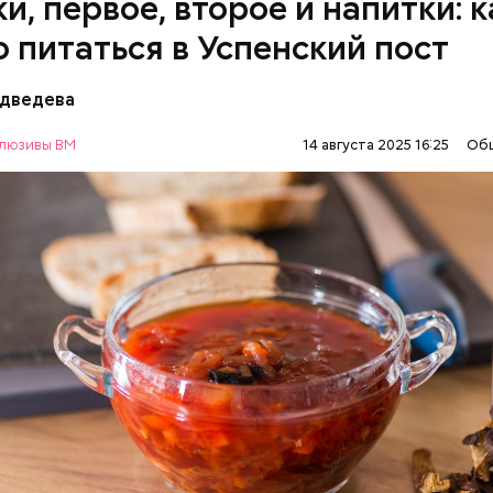
и, первое, второе и напитки: к
о питаться в Успенский пост
едведева
ны с овощами
люзивы ВМ
14 августа 2025 16:25
Об
АВИЕ
ЕДА
РЕЦЕПТЫ