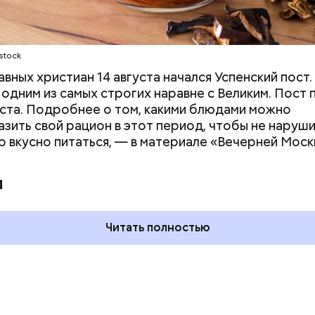
stock
авных христиан 14 августа начался Успенский пост.
 одним из самых строгих наравне с Великим. Пост
уста. Подробнее о том, какими блюдами можно
зить свой рацион в этот период, чтобы не наруш
но вкусно питаться, — в материале «Вечерней Моск
 на качелях и
День арбуза и День поцелуев
ского: какие
с зеркалом: какие праздники
и
тмечают в России
отмечают в России и мире 3
уста
августа
Читать полностью