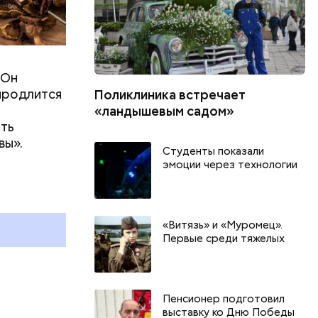
 Он
 продлится
Поликлиника встречает
«ландышевым садом»
ить
вы».
Студенты показали
День собирания звезд и
эмоции через технологии
Международный день
холостяка: какие праздники
отмечают в России и мире 7
августа
«Витязь» и «Муромец».
Первые среди тяжелых
Пенсионер подготовил
выставку ко Дню Победы