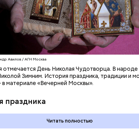
омидоров;
оркови;
пината;
алата лиственного;
епчатого лука;
ки;
астительного масла;
петрушки и укропа.
ндр Авилов / АГН Москва
я отмечается День Николая Чудотворца. В народе 
иколой Зимним. История праздника, традиции и м
 в материале «Вечерней Москвы».
я праздника
Читать полностью