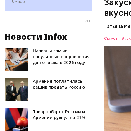
Закуск
В мире
вкусн
Татьяна М
Новости Infox
Баклажа
Сюжет:
Экск
Названы самые
ПРАВОСЛ
популярные направления
для отдыха в 2026 году
Армения поплатилась,
решив предать Россию
Товарооборот России и
Армении рухнул на 21%