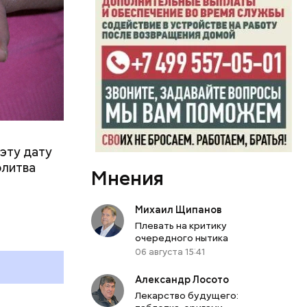
эту дату
олитва
Мнения
Михаил Щипанов
Плевать на критику
очередного нытика
06 августа 15:41
Александр Лосото
Лекарство будущего: