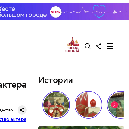
трех
иком.
Истории
актера
щество