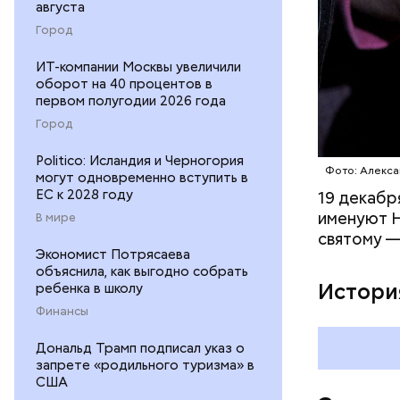
августа
600 г п
Город
300 г м
200 г ш
ИТ-компании Москвы увеличили
100 г с
оборот на 40 процентов в
200 г р
первом полугодии 2026 года
100 г му
Город
100 г р
зелень 
Politico: Исландия и Черногория
Фото: Алекса
могут одновременно вступить в
ЕС к 2028 году
19 декабр
именуют Н
В мире
святому —
Экономист Потрясаева
объяснила, как выгодно собрать
Истори
ребенка в школу
Финансы
Дональд Трамп подписал указ о
запрете «родильного туризма» в
США