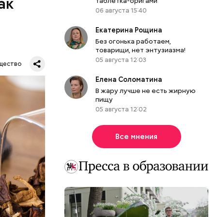
ак
таблетка-оригами
06 августа 15:40
Екатерина Рощина
Без огонька работаем,
товарищи, нет энтузиазма!
05 августа 12:03
щество
Елена Соломатина
В жару лучше не есть жирную
пищу
05 августа 12:02
Все мнения