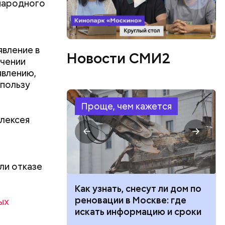
народного
явление в
атаре. С
Новости СМИ2
учении
инял
явлению,
роводил в
 пользу
п Николай
ем и
Проще, чем кажется
дство от
Алексея
м Николай
дником
их
человек
, и даже
ли отказе
ут ли дом по
Как предотвратить развитие
кве: где
диабета
ых
цию и сроки