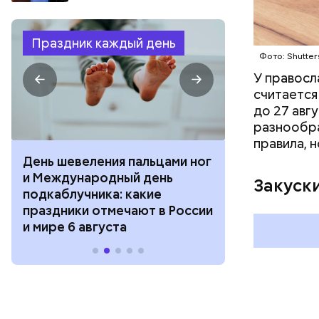
Праздник каждый день
Фото: Shutter
У правосл
считается
до 27 авг
разнообра
правила, 
День разглядывания
День качания
горизонта и День пьяного
День шампан
Закуск
курсанта: какие праздники
праздники о
отмечают в России и мире 5
и мире 4 авг
августа