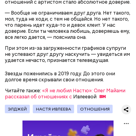
отношений с артистом стало абсолютное доверие.
— Вообще не ограничиваем друг друга. Нет такого,
2-3 картофелины,
мол, туда не ходи, с тем не общайся. Но нет такого,
1 некрупное яблоко,
что парень идет куда-то и девок клеит. У нас
1 некрупный помидор,
доверие. Если ты человека любишь, доверяешь ему,
А еще, удержав меч палача, святой Николай спас от
2 корня сельдерея,
все легко дается, — пояснила она.
смерти трех мужей, невинно осужденных
салатная заправка.
корыстолюбивым градоначальником.
При этом из-за загруженности графиков супруги
не успевают друг другу наскучить — увидеться им
удается нечасто, признается телеведущая.
Звезды поженились в 2019 году. До этого они
долгое время скрывали свои отношения.
Читайте также:
«Я не любил Настю»: Олег Майами
рассказал об отношениях с
Ивлеевой
ЭЛДЖЕЙ
НАСТЯ ИВЛЕЕВА
ОТНОШЕНИЯ