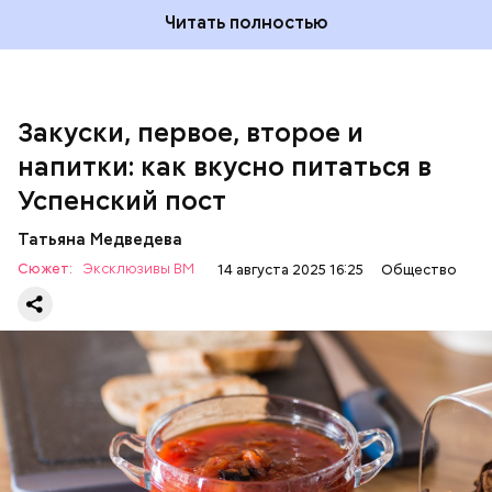
200 г шпината;
Читать полностью
100 г салата лиственного;
200 г репчатого лука;
100 г муки;
100 г растительного масла;
зелень петрушки и укропа.
Закуски, первое, второе и
напитки: как вкусно питаться в
Успенский пост
Татьяна Медведева
Сюжет:
Эксклюзивы ВМ
14 августа 2025 16:25
Общество
Баклажаны с овощами