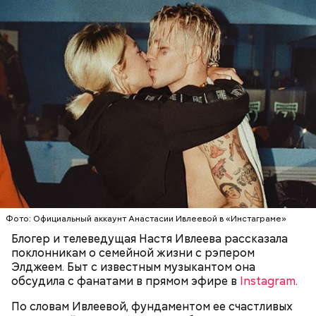
Очищенный сырой салатный сельдерей
За свою земную жизнь он совершил множество
нашинковать соломкой. Яблоки очистить от
добрых дел во славу Божию.
кожицы и семян, нарезать ломтиками. Так же
нарезать вареный картофель. Продукты
перемешать, полить салатной заправкой, выложить
в салатник горкой и украсить веточками
сельдерея, кусочками свежих помидоров и
Фото: Официальный аккаунт Анастасии Ивлеевой в «Инстаграме»
ломтиками яблок.
Блогер и телеведущая Настя Ивлеева рассказала
поклонникам о семейной жизни с рэпером
Элджеем. Быт с известным музыкантом она
обсудила с фанатами в прямом эфире в
Instagram
.
По словам Ивлеевой, фундаментом ее счастливых