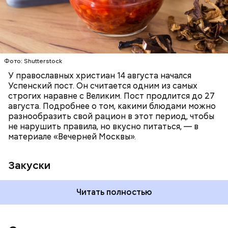
ПРАВОСЛАВИЕ
ЕДА
РЕЦЕПТЫ
Читайте также:
Синоптик предупредил о переносе
купального сезона в Москве и Подмосковье
Фото: Shutterstock
У православных христиан 14 августа начался
Успенский пост. Он считается одним из самых
строгих наравне с Великим. Пост продлится до 27
августа. Подробнее о том, какими блюдами можно
разнообразить свой рацион в этот период, чтобы
не нарушить правила, но вкусно питаться, — в
материале «Вечерней Москвы».
Закуски
Читать полностью
По словам Вильфанда, с середины следующей
недели Черное море начнет активнее
прогреваться, потому что на юг России придет