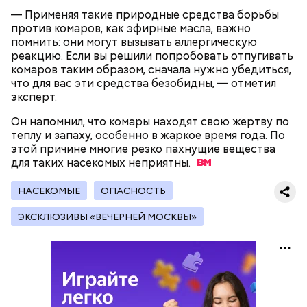
предметами.
— Применяя такие природные средства борьбы
против комаров, как эфирные масла, важно
помнить: они могут вызывать аллергическую
реакцию. Если вы решили попробовать отпугивать
комаров таким образом, сначала нужно убедиться,
что для вас эти средства безобидны, — отметил
Множество людей совершают паломнические
эксперт.
поездки, чтобы поклониться мощам Святителя
— Первые двое суток мы постоянно были на ногах.
Николая, которые находятся в Италии. 19 декабря
Он напомнил, что комары находят свою жертву по
Каждые два часа ездили делать замеры радиации.
отмечается Никола Зимний, а 22 мая Никола вешний
теплу и запаху, особенно в жаркое время года. По
Время от выезда до выезда — на отдых. Работа и
или летний. Этот день установлен в память об
этой причине многие резко пахнущие вещества
есть работа. Ее надо выполнять, — говорит он.
обретении его мощей.
для таких насекомых
неприятны.
НАСЕКОМЫЕ
ОПАСНОСТЬ
При встрече с шаровой молнией важно не
ЭКСКЛЮЗИВЫ «ВЕЧЕРНЕЙ МОСКВЫ»
паниковать, подчеркнул Бычков:
Святой Николай Чудотворец считается
покровителем путешествующих, а также
оберегает детей и подростков. Многие мамы
провожают своих чад на прогулку, прося святого
Николая присмотреть за ними, сберечь от разных
уличных происшествий. Кроме того, святому