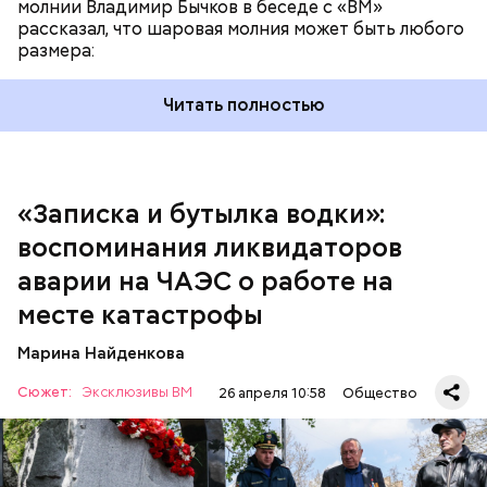
молнии Владимир Бычков в беседе с «ВМ»
добрых дел во славу Божию.
рассказал, что шаровая молния может быть любого
размера:
Читать полностью
— Об аварии я узнал 26 апреля, когда нас подняли
по тревоге. Мы были дома, за нами приехал
транспорт. Привезли в полк. Построились. Сказали,
«Записка и бутылка водки»:
что произошло. Создали мобильный отряд. Через
воспоминания ликвидаторов
несколько часов мы направились в сторону
Чернобыля, — вспоминает Макеев.
аварии на ЧАЭС о работе на
месте катастрофы
Марина Найденкова
Сюжет:
Эксклюзивы ВМ
26 апреля 10:58
Общество
А еще, удержав меч палача, святой Николай спас от
смерти трех мужей, невинно осужденных
корыстолюбивым градоначальником.