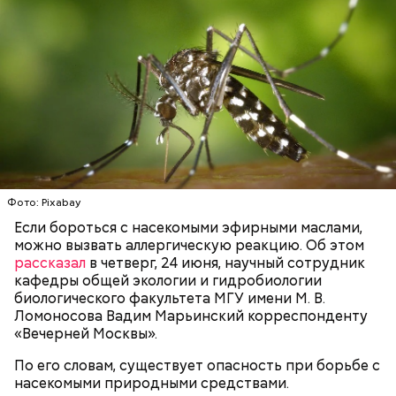
в палатках в лесу около Варовичей, в 12 километрах
от Припяти. А солдатам очень хотелось увидеть
— Может пробить заряд на человека. Нужно вести
трансляцию матча. Макеев поехал к секретарю
себя очень осторожно, будто увидели дикого
партийной организации колхоза и попросил
зверя, затаиться, — добавил академик.
одолжить телевизор.
Фото: Pixabay
Если бороться с насекомыми эфирными маслами,
После получения предельно допустимой дозы
Молитва Николаю чудотворцу
можно вызвать аллергическую реакцию. Об этом
радиации Макеева вывели из 30-километровой
рассказал
в четверг, 24 июня, научный сотрудник
зоны отчуждения, где он до 3 мая проверял на
кафедры общей экологии и гидробиологии
уровень радиационной зараженности
биологического факультета МГУ имени М. В.
автотранспорт.
Ломоносова Вадим Марьинский корреспонденту
нужно застыть на месте и не двигаться;
«Вечерней Москвы».
нельзя ни в коем случае махать руками;
не стоит пытаться «поймать» молнию или
По его словам, существует опасность при борьбе с
потрогать, особенно металлическими
насекомыми природными средствами.