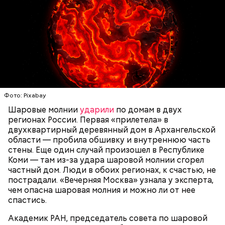
Святитель Николай дожил до глубокой старости и
скончался в середине IV века. По церковному
— Маленькие — от одного сантиметра, средние —
преданию, мощи святого сохранились нетленными
около 20 сантиметров, а самые большие могут
и источали чудесное миро, от которого исцелилось
доходить до нескольких метров. Шаровая молния
множество людей. В 1087 году мощи Николая
проходит и через стекла, даже часто не оставляя
Угодника были перенесены в итальянский город
следов. Она как капля стекает, растекается. Может
Бар (Бари), где находятся и поныне.
УЧЕНЫЕ
МОЛНИИ
ПОГОДА
и в окно влезть, причем в двухметровое.
Фото: Pixabay
Сжимается, как воздушный шар, и проходит.
Шаровые молнии
ударили
по домам в двух
регионах России. Первая «прилетела» в
двухквартирный деревянный дом в Архангельской
области — пробила обшивку и внутреннюю часть
По его словам, солдаты не знали о масштабах
стены. Еще один случай произошел в Республике
трагедии. Подобных аварий раньше не случалось.
Коми — там из-за удара шаровой молнии сгорел
Поэтому он не испытывал страха.
частный дом. Люди в обоих регионах, к счастью, не
пострадали. «Вечерняя Москва» узнала у эксперта,
чем опасна шаровая молния и можно ли от нее
спастись.
Академик РАН, председатель совета по шаровой
За свою земную жизнь он совершил множество