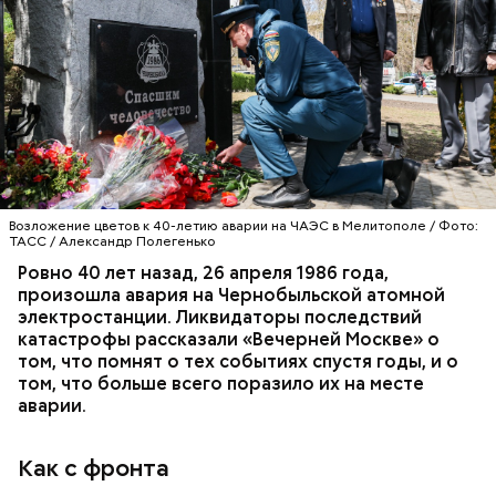
Специалист гражданской обороны Московского
авиацентра Владимир Макеев в 1986 году служил в
Киеве в отдельном механизированном полку
гражданской обороны. На тот момент, когда
произошла авария на Чернобыльской атомной
АВАРИИ
ЧЕРНОБЫЛЬ
ИСТОРИЯ
станции, ему было 26 лет.
Возложение цветов к 40-летию аварии на ЧАЭС в Мелитополе / Фото:
ТАСС / Александр Полегенько
Ровно 40 лет назад, 26 апреля 1986 года,
произошла авария на Чернобыльской атомной
Как гласит предание, совершая паломничество в
электростанции. Ликвидаторы последствий
Иерусалим, Николай Чудотворец по просьбе
катастрофы рассказали «Вечерней Москве» о
отчаявшихся путников молитвой успокоил
том, что помнят о тех событиях спустя годы, и о
разбушевавшееся море.
том, что больше всего поразило их на месте
аварии.
Как рассказывает Житие, преподобный родился в
городке Патаре. С детства Николай проникся
Как с фронта
христианской религией и рано принял решение
посвятить свою жизнь Богу. Целыми днями отрок