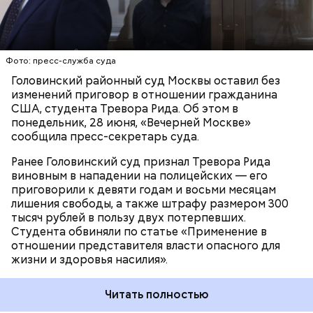
поступившего от жильцов дома на Ленинградском
шоссе. Заявители уверяли, что Рид устроил ссору с
Подозреваемый рассказал силовикам, что пытался
США
СУДЫ
несколькими женщинами. После этого мужчину
украсть строительные инструменты и компрессор
задержали. Уже в машине полиции он напал на
из соседнего дома, но его спугнул звук
Фото: пресс-служба суда
водителя и его напарника, из-за этого экипаж едва
подъехавшей машины. Тогда, разозлившись, он
Головинский районный суд Москвы оставил без
не попал в ДТП, говорится в материалах.
спрятался в доме потерпевшего и поджег это
изменений приговор в отношении гражданина
здание.
США, студента Тревора Рида. Об этом в
понедельник, 28 июня, «Вечерней Москве»
сообщила пресс-секретарь суда.
Ранее Головинский суд признал Тревора Рида
виновным в нападении на полицейских — его
приговорили к девяти годам и восьми месяцам
лишения свободы, а также штрафу размером 300
тысяч рублей в пользу двух потерпевших.
Студента обвиняли по статье «Применение в
отношении представителя власти опасного для
жизни и здоровья насилия».
Оперативники выяснили, что к поджогу может быть
Читать полностью
причастен неоднократно судимый 29-летний