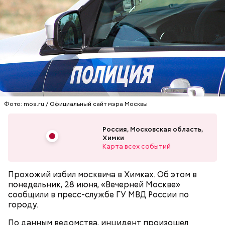
впечатлениями в социальных сетях. Редакция
«Вечерней Москвы» выбрала самые эффектные и
запоминающиеся кадры
.
Фото: mos.ru / Официальный сайт мэра Москвы
Россия, Московская область,
Ранее пресс-служба Департамента транспорта и
Химки
Карта всех событий
развития дорожно-транспортной
инфраструктуры Москвы сообщала, что работа
городского транспорта в некоторых районах
Прохожий избил москвича в Химках. Об этом в
города
нарушена из-за подтопления и упавших
понедельник, 28 июня, «Вечерней Москве»
деревьев
.
сообщили в пресс-службе ГУ МВД России по
городу.
По данным ведомства, инцидент произошел