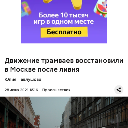
Также в ведомстве
добавили
, что проблемы с
движением поездов на Филевской линии
столичного метрополитена решены. Теперь они
ходят по графику.
Движение трамваев восстановили
в Москве после ливня
Юлия Павлушова
28 июня 2021 18:16
Происшествия
Напомним, из-за сильного дождя и
образовавшегося потопа задерживались трамваи