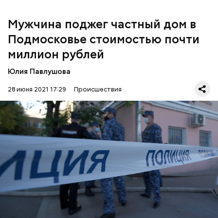
уроженец Кировской области.
Мужчина поджег частный дом в
Подмосковье стоимостью почти
миллион рублей
Юлия Павлушова
28 июня 2021 17:29
Происшествия
По словам представителя ведомства,
домовладение стоимостью около миллиона рублей
расположено на улице Калиновой в дачном
некоммерческом товариществе. 52-летний хозяин
дома рассказал, что постройку подожгли
ПОЛИЦИЯ
ПОЖАРЫ
ЗАДЕРЖАНИЯ
неизвестные.