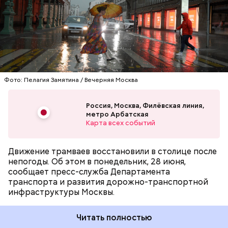
на Волочаевской улице, Загородном шоссе,
Живописной улице в районе проспекта Маршала
Жукова, а также в Костомаровском переулке.
ТРАНСПОРТ
АВТОМОБИЛИ
МЕТРО
Фото: Пелагия Замятина / Вечерняя Москва
Россия, Москва, Филёвская линия,
метро Арбатская
Летом 2020 года суд признал его виновным.
Карта всех событий
Студент не согласился с приговором и попытался
обжаловать его. Тревор Рид утверждает, что не
помнит, как он напал на полицейских, по причине
Движение трамваев восстановили в столице после
алкогольного опьянения, он заявлял, что перед этим
непогоды. Об этом в понедельник, 28 июня,
выпил около литра водки.
сообщает пресс-служба Департамента
транспорта и развития дорожно-транспортной
инфраструктуры Москвы.
Читать полностью