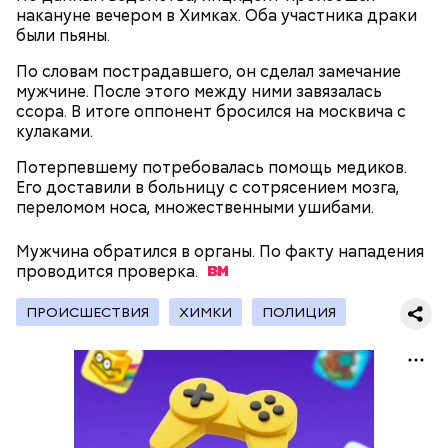
накануне вечером в Химках. Оба участника драки
были пьяны.
По словам пострадавшего, он сделал замечание
мужчине. После этого между ними завязалась
ссора. В итоге оппонент бросился на москвича с
кулаками.
Потерпевшему потребовалась помощь медиков.
Напомним, городские службы работают в режиме
Его доставили в больницу с сотрясением мозга,
повышенной готовности из-за ухудшения погоды.
переломом носа, множественными ушибами.
До конца дня в столице ожидаются дождь, гроза с
ливнем и град.
Мужчина обратился в органы. По факту нападения
проводится
проверка.
ПРОИСШЕСТВИЯ
ХИМКИ
ПОЛИЦИЯ