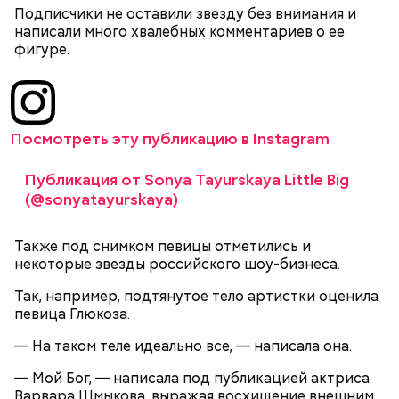
себя очень осторожно, будто увидели дикого
партийной организации колхоза и попросил
Подписчики не оставили звезду без внимания и
зверя, затаиться, — добавил академик.
одолжить телевизор.
написали много хвалебных комментариев о ее
фигуре.
Посмотреть эту публикацию в Instagram
После получения предельно допустимой дозы
Публикация от Sonya Tayurskaya Little Big
Молитва Николаю чудотворцу
радиации Макеева вывели из 30-километровой
(@sonyatayurskaya)
зоны отчуждения, где он до 3 мая проверял на
уровень радиационной зараженности
Также под снимком певицы отметились и
автотранспорт.
некоторые звезды российского шоу-бизнеса.
нужно застыть на месте и не двигаться;
нельзя ни в коем случае махать руками;
Так, например, подтянутое тело артистки оценила
не стоит пытаться «поймать» молнию или
певица Глюкоза.
потрогать, особенно металлическими
предметами.
— На таком теле идеально все, — написала она.
— Мой Бог, — написала под публикацией актриса
Варвара Шмыкова, выражая восхищение внешним