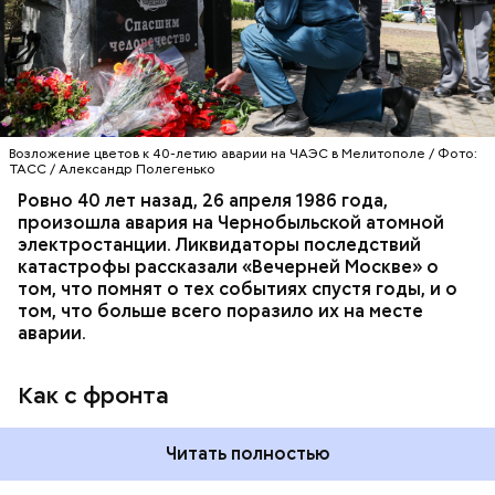
гражданской обороны. На тот момент, когда
произошла авария на Чернобыльской атомной
АВАРИИ
ЧЕРНОБЫЛЬ
ИСТОРИЯ
станции, ему было 26 лет.
Возложение цветов к 40-летию аварии на ЧАЭС в Мелитополе / Фото:
ТАСС / Александр Полегенько
Ровно 40 лет назад, 26 апреля 1986 года,
произошла авария на Чернобыльской атомной
Как гласит предание, совершая паломничество в
электростанции. Ликвидаторы последствий
Иерусалим, Николай Чудотворец по просьбе
катастрофы рассказали «Вечерней Москве» о
отчаявшихся путников молитвой успокоил
том, что помнят о тех событиях спустя годы, и о
разбушевавшееся море.
том, что больше всего поразило их на месте
аварии.
Как рассказывает Житие, преподобный родился в
городке Патаре. С детства Николай проникся
Как с фронта
христианской религией и рано принял решение
посвятить свою жизнь Богу. Целыми днями отрок
проводил в храме, а по вечерам молился и читал
Читать полностью
книги. Его дядя, епископ Николай Патарский, видя
такое усердие, сделал юношу чтецом, а затем и