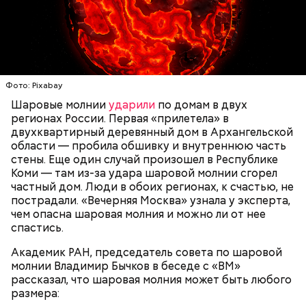
скончался в середине IV века. По церковному
— Маленькие — от одного сантиметра, средние —
преданию, мощи святого сохранились нетленными
около 20 сантиметров, а самые большие могут
и источали чудесное миро, от которого исцелилось
доходить до нескольких метров. Шаровая молния
множество людей. В 1087 году мощи Николая
проходит и через стекла, даже часто не оставляя
Угодника были перенесены в итальянский город
следов. Она как капля стекает, растекается. Может
Бар (Бари), где находятся и поныне.
УЧЕНЫЕ
МОЛНИИ
ПОГОДА
и в окно влезть, причем в двухметровое.
Фото: Pixabay
Сжимается, как воздушный шар, и проходит.
Шаровые молнии
ударили
по домам в двух
регионах России. Первая «прилетела» в
двухквартирный деревянный дом в Архангельской
области — пробила обшивку и внутреннюю часть
По его словам, солдаты не знали о масштабах
стены. Еще один случай произошел в Республике
трагедии. Подобных аварий раньше не случалось.
Коми — там из-за удара шаровой молнии сгорел
Поэтому он не испытывал страха.
частный дом. Люди в обоих регионах, к счастью, не
пострадали. «Вечерняя Москва» узнала у эксперта,
чем опасна шаровая молния и можно ли от нее
спастись.
Академик РАН, председатель совета по шаровой
За свою земную жизнь он совершил множество
молнии Владимир Бычков в беседе с «ВМ»
добрых дел во славу Божию.
рассказал, что шаровая молния может быть любого
размера: