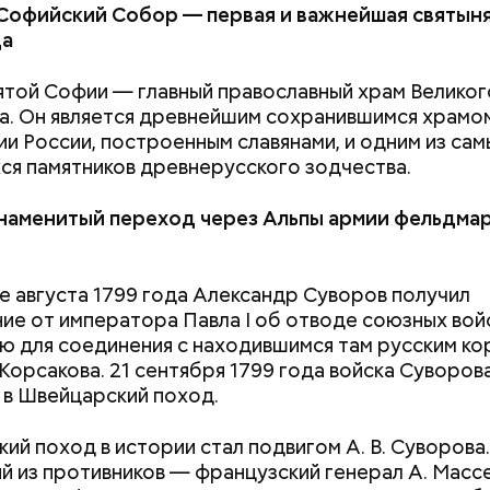
Софийский Собор — первая и важнейшая святыня
да
той Софии — главный православный храм Великог
. Он является древнейшим сохранившимся храмом
и России, построенным славянами, и одним из сам
я памятников древнерусского зодчества.
робить заряд на человека. Нужно вести себя оче
, будто увидели дикого зверя, затаиться, — доба
знаменитый переход через Альпы армии фельдма
е августа 1799 года Александр Суворов получил
ие от императора Павла I об отводе союзных войс
 для соединения с находившимся там русским ко
Корсакова. 21 сентября 1799 года войска Суворов
 в Швейцарский поход.
ий поход в истории стал подвигом А. В. Суворова
й из противников — французский генерал А. Массе