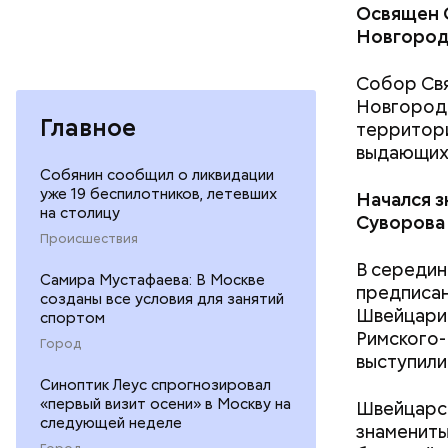
Освящен 
Новгоро
Собор Свя
Новгорода
Главное
территори
выдающихс
— Может п
осторожно
Собянин сообщил о ликвидации
уже 19 беспилотников, летевших
академик.
Начался 
на столицу
Суворова
Происшествия
В середин
Самира Мустафаева: В Москве
предписан
созданы все условия для занятий
Швейцарию
спортом
Римского-
Город
выступили
Синоптик Леус спрогнозировал
«первый визит осени» в Москву на
Швейцарск
следующей неделе
знамениты
Город