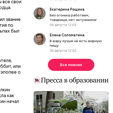
 все свои
одца.
Екатерина Рощина
Без огонька работаем,
ил звание
товарищи, нет энтузиазма!
тия по
05 августа 12:03
льпах был
Елена Соломатина
В жару лучше не есть жирную
пищу
05 августа 12:02
ателя,
Все мнения
ббит, или
бенно
 эпопее о
олкин
ла как
ин начал