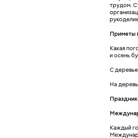
трудом. С
организац
рукоделие
Приметы 
Какая пого
и осень б
С деревье
На деревь
Праздник
Однако ес
Междунар
что челов
эксперт.
Каждый го
Междунаро