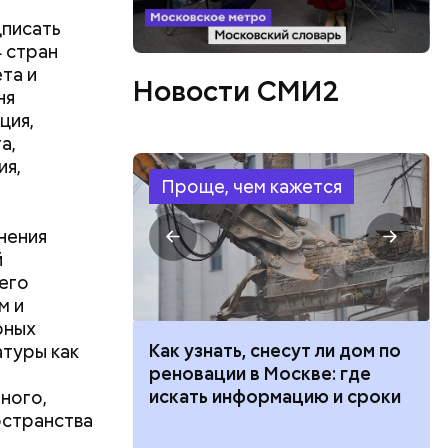
о редкий
дписать
 стран
та и
Новости СМИ2
ня
ция,
а,
ия,
Проще, чем кажется
нения
й
его
м и
рных
ут ли дом по
Как предотвратить развитие
атуры как
кве: где
диабета
цию и сроки
ного,
остранства