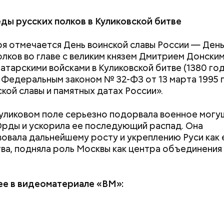
ды русских полков в Куликовской битве
овам, молния может распасться, улететь или прост
 Однако есть риск, что она может и взорваться.
ря отмечается День воинской славы России — Ден
олков во главе с великим князем Дмитрием Донски
атарскими войсками в Куликовской битве (1380 год
Федеральным законом № 32-ФЗ от 13 марта 1995 
ской славы и памятных датах России».
«Новым рекордам 
как активность Эл
Куликовом поле серьезно подорвала военное мог
может отразиться
рды и ускорила ее последующий распад. Она
предстоящем лете
овала дальнейшему росту и укреплению Руси как
ва, подняла роль Москвы как центра объединения
е в видеоматериале «ВМ»: