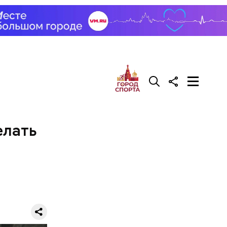
сть и в
елать