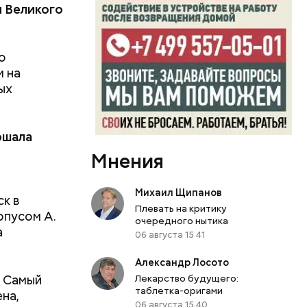
 Великого
о
 на
ых
нь
вил
ршала
Мнения
Михаил Щипанов
к в
Плевать на критику
рпусом А.
очередного нытика
а
06 августа 15:41
Александр Лосото
Лекарство будущего:
. Самый
таблетка-оригами
на,
06 августа 15:40