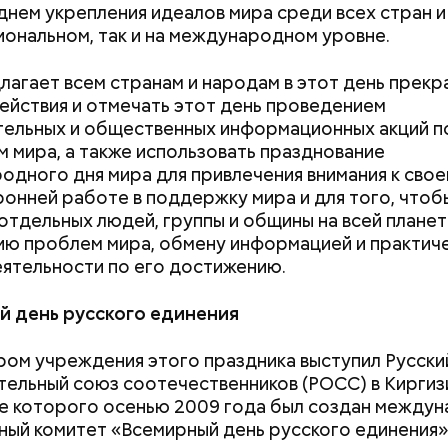
днем укрепления идеалов мира среди всех стран 
циональном, так и на международном уровне.
агает всем странам и народам в этот день прекр
ействия и отмечать этот день проведением
ельных и общественных информационных акций п
 мира, а также использовать празднование
В прокат выходит новый
К концу августа
дного дня мира для привлечения внимания к свое
фильм «Чучело»: стоит ли
опаснее: как ве
онней работе в поддержку мира и для того, чтоб
смотреть и что говорят
встрече со змее
отдельных людей, группы и общины на всей планет
критики
делать в случае
ю проблем мира, обмену информацией и практич
ятельности по его достижению.
й день русского единения
ом учреждения этого праздника выступил Русски
ельный союз соотечественников (РОСС) в Киргизи
 предсказать, как объект себя поведет, невозмож
е которого осенью 2009 года был создан между
 резкое движение, поток воздуха может увлечь ша
ный комитет «Всемирный день русского единения»
 и тот будет следовать за ним до тех пор, пока не