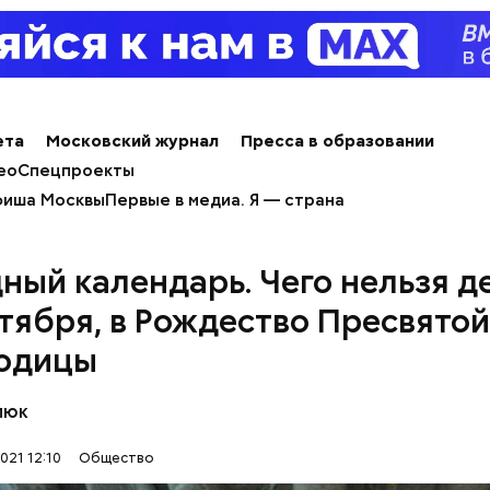
ета
Московский журнал
Пресса в образовании
ео
Спецпроекты
иша Москвы
Первые в медиа. Я — страна
рассказал, что появление шаровых молний не редко
ный календарь. Чего нельзя д
нтября, в Рождество Пресвятой
одицы
люк
021 12:10
Общество