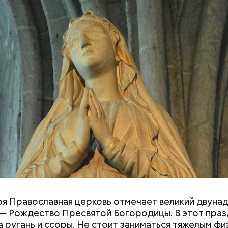
 шаровых молний не надо, важно сохранять спокой
олния — это серьезно, особенно если находитесь 
оких зданий и предметов, около деревьев, — отме
ря Православная церковь отмечает великий двуна
— Рождество Пресвятой Богородицы. В этот праз
 ругань и ссоры. Не стоит заниматься тяжелым фи