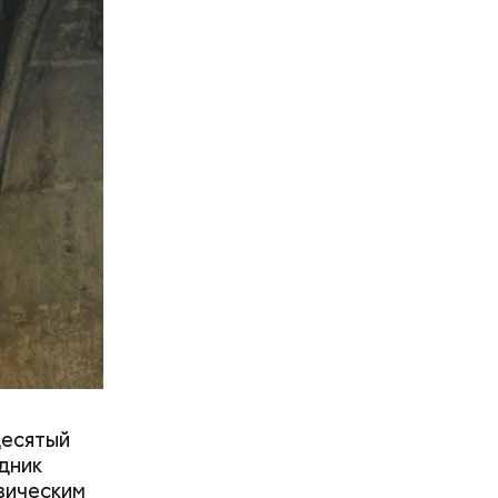
ствие.
в воде,
тил
десятый
дник
зическим