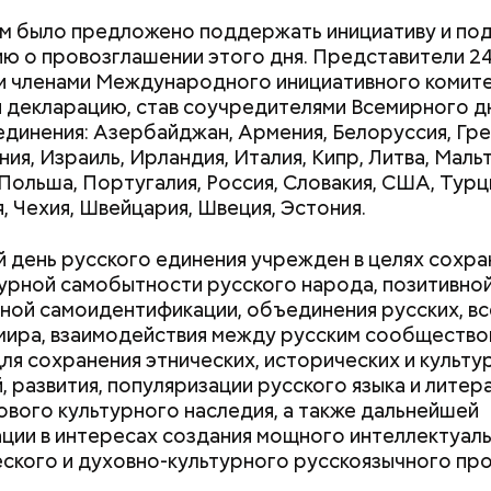
л Бычков. — Но чаще всего они не взрываются. Эт
м было предложено поддержать инициативу и по
бычно энергия у них кончается и они затухают.
ю о провозглашении этого дня. Представители 24
и членами Международного инициативного комите
 декларацию, став соучредителями Всемирного д
единения: Азербайджан, Армения, Белоруссия, Гре
ния, Израиль, Ирландия, Италия, Кипр, Литва, Мальт
Польша, Португалия, Россия, Словакия, США, Турц
, Чехия, Швейцария, Швеция, Эстония.
 день русского единения учрежден в целях сохра
урной самобытности русского народа, позитивно
ной самоидентификации, объединения русских, вс
мира, взаимодействия между русским сообщество
для сохранения этнических, исторических и культу
Как получить до 100 тысяч
Как узнать, снес
, развития, популяризации русского языка и литер
рублей от государства при
реновации в Мос
ового культурного наследия, а также дальнейшей
трудной ситуации: кто может
искать информа
ции в интересах создания мощного интеллектуаль
претендовать и какие нужны
ского и духовно-культурного русскоязычного пр
документы