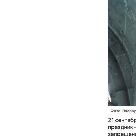
— Бояться
Обычная м
около выс
ученый.
Фото: Pixabay
21 сентяб
праздник 
запрещена