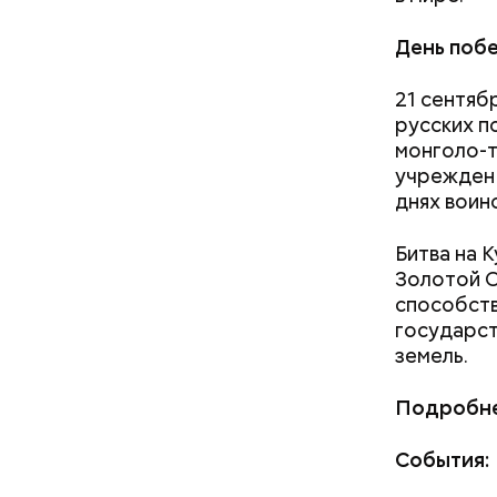
День побе
По его сл
погаснуть.
21 сентяб
русских п
монголо-т
учрежден 
днях воин
Битва на 
Золотой О
способств
государст
земель.
Подробне
События: