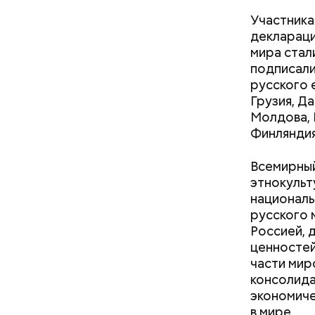
— объясни
Участника
случай. О
деклараци
мира стал
подписали
русского 
Грузия, Да
Молдова, 
Финляндия
Всемирный
этнокульт
националь
русского 
Россией, 
Как поменять батареи дома и
ценностей
не получить штраф
части мир
консолида
экономиче
в мире.