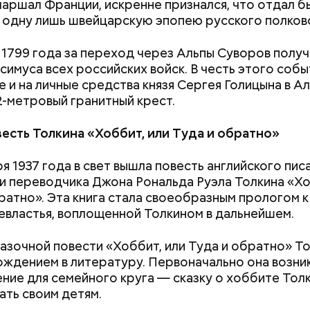
аршал Франции, искренне признался, что отдал бы
 одну лишь швейцарскую эпопею русского полков
 1799 года за переход через Альпы Суворов получ
симуса всех российских войск. В честь этого собы
е и на личные средства князя Сергея Голицына в А
2-метровый гранитный крест.
есть Толкина «Хоббит, или Туда и обратно»
астыть на месте и не двигаться;
я 1937 года в свет вышла повесть английского пис
ни в коем случае махать руками;
 и переводчика Джона Рональда Руэла Толкина «Хо
т пытаться «поймать» молнию или потрогать, осо
ратно». Эта книга стала своеобразным прологом к
ческими предметами.
евластья, воплощенной Толкином в дальнейшем.
азочной повести «Хоббит, или Туда и обратно» Т
ождением в литературу. Первоначально она возник
ние для семейного круга — сказку о хоббите Толк
ать своим детям.