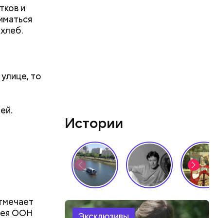
тков и
иматься
 хлеб.
 улице, то
ей.
Истории
 к тому,
упредил
тмечает
лея ООН
Эксклюзивы