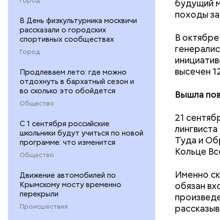
будущий м
походы за
В День физкультурника москвичи
рассказали о городских
В октябре
спортивных сообществах
генералис
Город
инициатив
высечен 1
Продлеваем лето: где можно
отдохнуть в бархатный сезон и
во сколько это обойдется
Вышла пов
Общество
нужно з
21 сентябр
нельзя 
С 1 сентября российские
лингвиста
не стои
школьники будут учиться по новой
Туда и Об
металли
программе: что изменится
Кольце Вс
Общество
Именно ск
Движение автомобилей по
Крымскому мосту временно
обязан вх
перекрыли
произведе
Происшествия
рассказыв