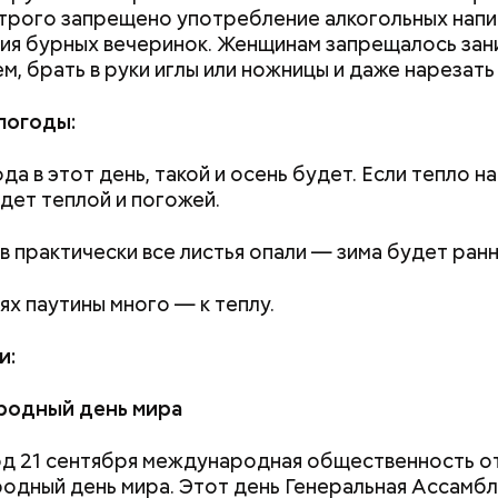
трого запрещено употребление алкогольных напи
ия бурных вечеринок. Женщинам запрещалось зан
м, брать в руки иглы или ножницы и даже нарезать
погоды:
да в этот день, такой и осень будет. Если тепло на
удет теплой и погожей.
в практически все листья опали — зима будет ранн
ях паутины много — к теплу.
и:
ли молния все же взорвется, то это может привести
одный день мира
ек получит ожоги или загорится помещение, пред
д 21 сентября международная общественность о
дный день мира. Этот день Генеральная Ассамб