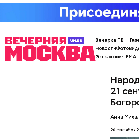
Вечерка ТВ
Газ
Новости
Фото
Вид
Эксклюзивы ВМ
Аф
Он также 
Москве.
Народ
21 се
Богор
Анна Миха
20 сентября 2