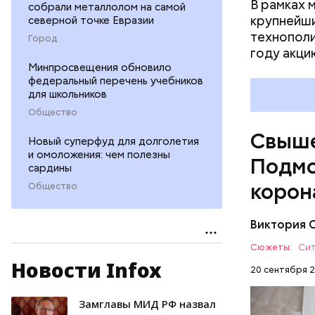
В рамках 
собрали металлолом на самой
крупнейши
северной точке Евразии
технополи
Город
году акци
Минпросвещения обновило
федеральный перечень учебников
для школьников
Общество
Свыше
Новый суперфуд для долголетия
и омоложения: чем полезны
Подмо
сардины
корон
Общество
Виктория 
Сюжеты:
Сит
Новости Infox
— Чтобы о
20 сентября 2
необходим
эффективн
Замглавы МИД РФ назвал
ВАКЦИНА