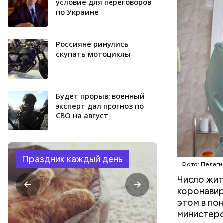
уже свыше
условие для переговоров
по Украине
СВЕТЛАНА
Россияне ринулись
скупать мотоциклы
Будет прорыв: военный
эксперт дал прогноз по
СВО на август
Праздник каждый день
Фото: Пелаги
Число жит
коронавир
этом в по
министерс