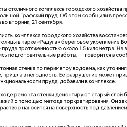
ты столичного комплекса городского хозяйства п
ольшой Графский пруд. Об этом сообщили в прес
 во вторник, 21 сентября.
7,4 процента заболевших не имели клинических с
исты комплекса городского хозяйства восстановя
ия.
толицы в парке «Радуга» береговое укрепление Б
 пруда протяженностью около 1,5 километра. На
ись подготовительные работы, — говорится в соо
онная стенка по периметру водоема, как уточнил
, пришла в негодность. Ее разрушение может прив
нкциональности пруда, добавили в комплексе.
 ходе ремонта стенки демонтируют старый слой б
я, что
экскурсии
пройдут в очном формате. Одна
вежий с помощью метода торкретирования. Он за
требуют строгого соблюдения защитных мер от
Как поменять батареи дома и
Как получить до
о раствор наносится на поверхность под давление
уса. Также для посещения мероприятий необход
не получить штраф
рублей от госу
арегистрироваться.
трудной ситуац
претендовать и