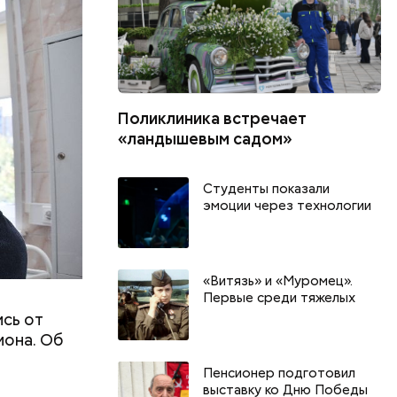
министр.
Поликлиника встречает
«ландышевым садом»
Студенты показали
эмоции через технологии
«Витязь» и «Муромец».
Первые среди тяжелых
ись от
иона. Об
Пенсионер подготовил
выставку ко Дню Победы