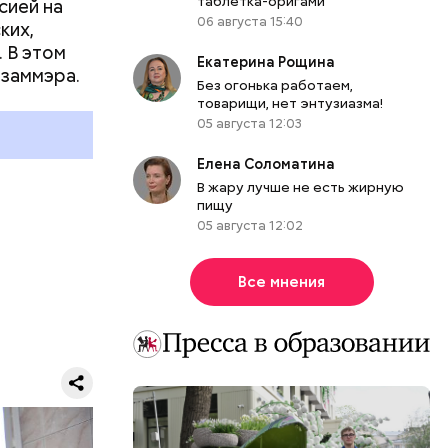
таблетка-оригами
сией на
06 августа 15:40
ких,
 В этом
Екатерина Рощина
 заммэра.
Без огонька работаем,
товарищи, нет энтузиазма!
05 августа 12:03
Елена Соломатина
В жару лучше не есть жирную
пищу
05 августа 12:02
Все мнения
зовались