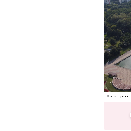
медицинс
защиты ор
количеств
Например,
тайным ко
XX века, 
Фото: Пресс-