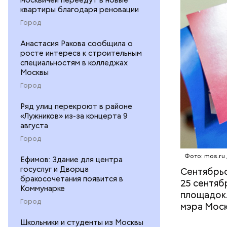
экскурсии
квартиры благодаря реновации
пространс
Город
Анастасия Ракова сообщила о
росте интереса к строительным
специальностям в колледжах
Москвы
Город
Ряд улиц перекроют в районе
«Лужников» из-за концерта 9
августа
Город
Фото: mos.ru
В издании 
Ефимов: Здание для центра
госуслуг и Дворца
Сентябрьс
вакцинаци
бракосочетания появится в
25 сентяб
Коммунарке
площадок.
Город
мэра Моск
Школьники и студенты из Москвы