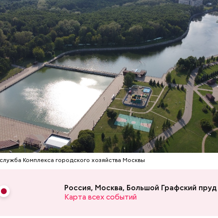
ким вопросам Энтони Фаучи
заявил
, что для полно
ганизма от коронавируса, возможно, придется ув
о доз вакцины до трех.
Стресс живет в теле: четыре
Новый суперфуд
простые техники, которые
долголетия и о
помогут снизить тревогу
чем полезны са
 музей-театр «Булгаковский дом» организует ма
мнатам. Посетители даже смогут позвонить по т
встретить Кота Бегемота и выпить чай в буфете «30
служба Комплекса городского хозяйства Москвы
Россия, Москва, Большой Графский пруд
Карта всех событий