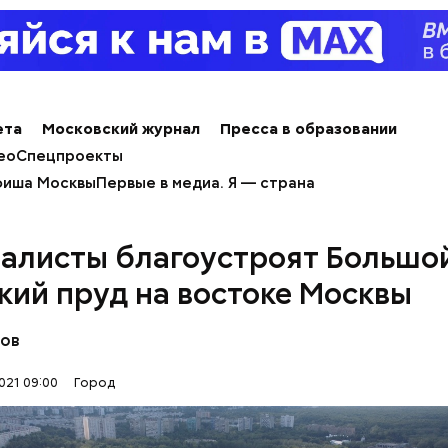
ета
Московский журнал
Пресса в образовании
ео
Спецпроекты
трального московского ипподрома познакомятся 
иша Москвы
Первые в медиа. Я — страна
ры здания, узнают об отличиях бега от скачек и н
. Также москвичи посмотрят на тренировки лошад
 на русской тройке.
алисты благоустроят Большо
кий пруд на востоке Москвы
ов
021 09:00
Город
енье, 19 сентября, главный советник президента 