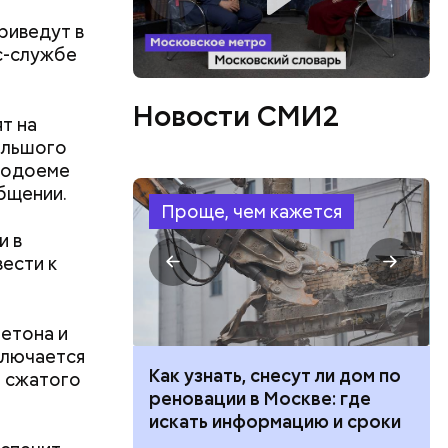
риведут в
с-службе
имптомов
Новости СМИ2
т на
ольшого
 водоеме
бщении.
Проще, чем кажется
и в
ести к
етона и
ко от
ключается
 100 тысяч
Как узнать, снесут ли дом по
м сжатого
имо
дарства при
реновации в Москве: где
ии: кто может
искать информацию и сроки
 какие нужны