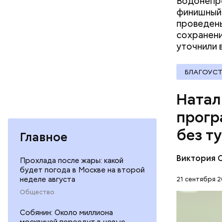
Водонепро
финишный 
проведены
сохранени
уточнили 
БЛАГОУС
Натал
В понедел
что за ми
прогр
случая за
без т
Главное
Виктория 
Прохлада после жары: какой
будет погода в Москве на второй
неделе августа
21 сентября 2
— Сентябр
Общество
креативны
Собянин: Около миллиона
инструмен
ДЕНЬ БЕЗ
москвичей переедут в новые