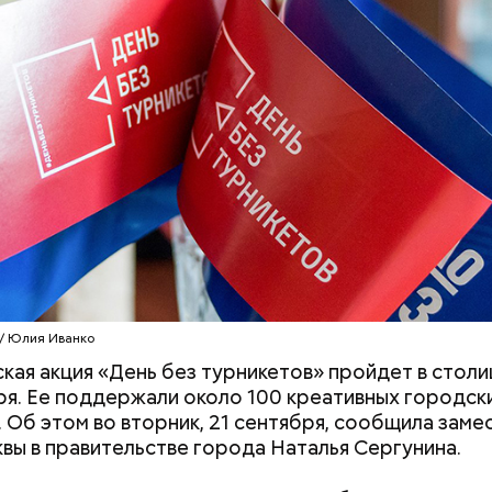
 приглашают киностудии, культурные центры, гале
тва и мастерские, — заявила Наталья Сергунина.
 / Юлия Иванко
«
Подмосковье сегодня
» добавили, что в регионе 
кая акция «День без турникетов» пройдет в столиц
и выполнили почти на 95 процентов.
ря. Ее поддержали около 100 креативных городск
 Об этом во вторник, 21 сентября, сообщила заме
вы в правительстве города Наталья Сергунина.