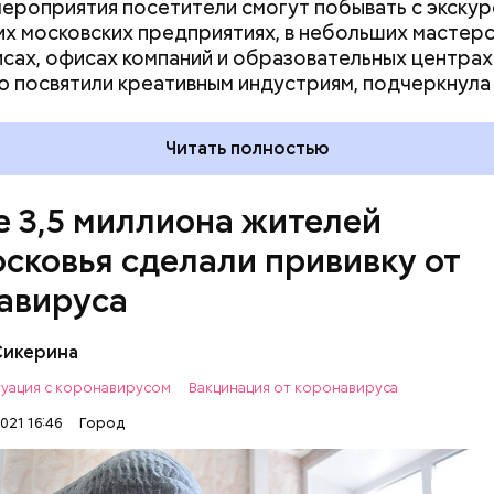
мероприятия посетители смогут побывать с экскур
х московских предприятиях, в небольших мастерс
сах, офисах компаний и образовательных центрах.
ю посвятили креативным индустриям, подчеркнула
Читать полностью
 3,5 миллиона жителей
сковья сделали прививку от
авируса
Сикерина
уация с коронавирусом
Вакцинация от коронавируса
безопасить себя и близких от опасной болезни,
021 16:46
Город
о сделать прививку. На данный момент это самый
ый способ защиты. Такой возможностью восполь
ЦИЯ
МОСКОВСКАЯ ОБЛАСТЬ