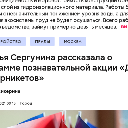
ницаемость и морозостойкость конструкции обе
документы
слой из гидроизоляционного материала. Работы 
 с незначительным понижением уровня воды, а дл
я экосистемы пруд не будет осушаться. Всего раб
в ведомстве, займут примерно девять месяцев.
ТРОЙСТВО
ПРУДЫ
МОСКВА
ья Сергунина рассказала о
ьник, 20 сентября, в оперативном штабе Москвы 
нувшие сутки в 85 регионах России
выявили
19 744 
амме познавательной акции «
болевания коронавирусной инфекцией.
урникетов»
Сикерина
021 09:15
Город
ьская акция «День без турникетов» охватывает о
х площадок города. Участники познакомятся с
тарием и особенностями разных творческих проф
 ТУРНИКЕТОВ
НАТАЛЬЯ СЕРГУНИНА
МОСКВА