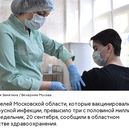
 трех с половиной миллионов человек, — заявила 
 СТРИГУНКОВА
я Замятина / Вечерняя Москва
елей Московской области, которые вакцинировал
усной инфекции, превысило три с половиной милл
недельник, 20 сентября, сообщили в областном
тве здравоохранения.