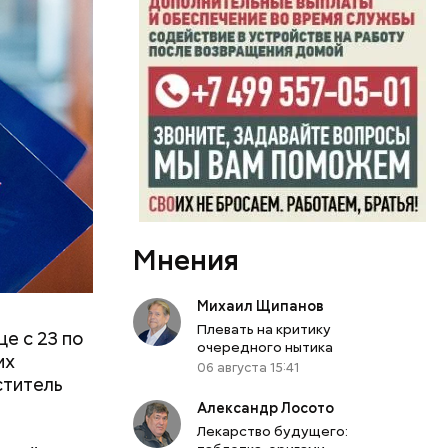
реи, арт-
Мнения
Михаил Щипанов
план по
Плевать на критику
е с 23 по
очередного нытика
их
06 августа 15:41
ститель
Александр Лосото
Лекарство будущего: