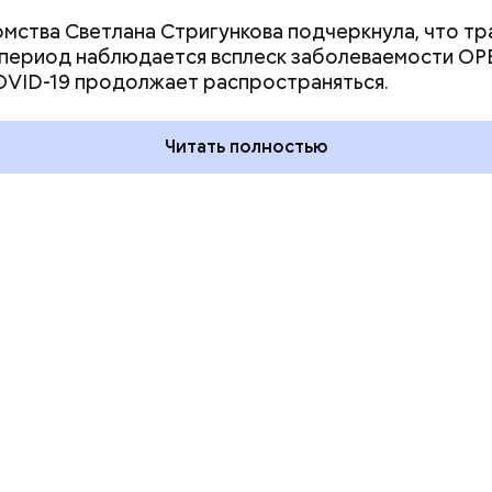
омства Светлана Стригункова подчеркнула, что т
ия звезд и
День шевеления пальцами но
 период наблюдается всплеск заболеваемости ОР
ный день
и Международный день
VID-19 продолжает распространяться.
акие праздники
подкаблучника: какие
оссии и мире 7
праздники отмечают в Росси
и мире 6 августа
Читать полностью