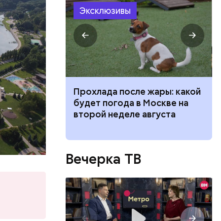
ценной
Эксклюзивы
еличить
 для
Прохлада после жары: какой
моложения:
будет погода в Москве на
рдины
второй неделе августа
ршрут по
елефонам
Вечерка ТВ
2-бис».