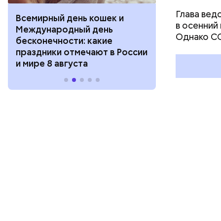
Глава вед
Всемирный день кошек и
День собиран
в осенний
Международный день
Международ
Однако CO
бесконечности: какие
холостяка: к
праздники отмечают в России
отмечают в Р
и мире 8 августа
августа