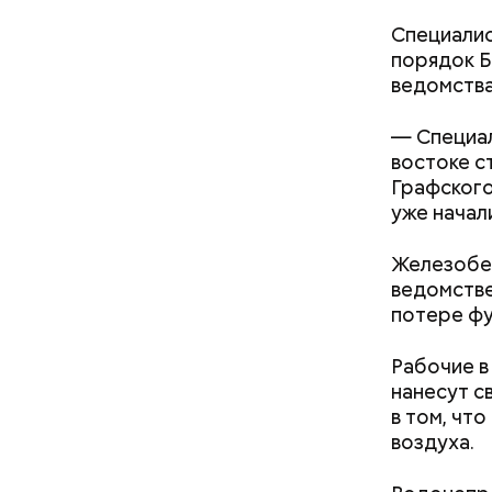
Специалис
порядок Б
ведомства
При этом 
— Специал
заболеван
востоке с
Графского
уже начал
Железобет
ведомстве
потере фу
Рабочие в
Отмечаетс
нанесут с
гостей по
в том, чт
коронавир
воздуха.
заранее з