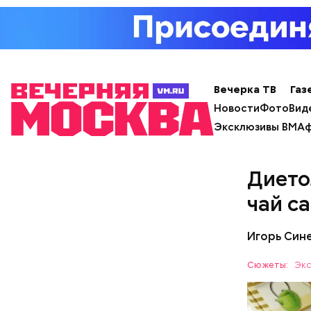
После пол
вывели из
проверял 
Вечерка ТВ
Газ
Новости
Фото
Вид
Эксклюзивы ВМ
Аф
— Может п
осторожно
академик.
Дието
чай с
Игорь Син
Сюжеты:
Экс