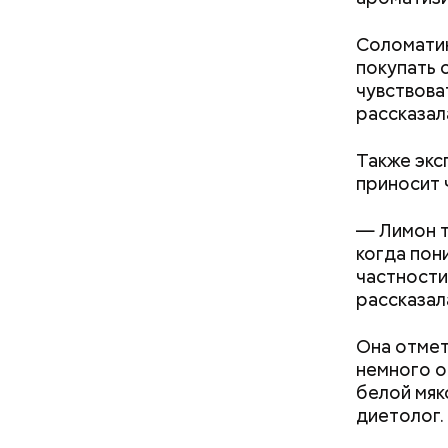
Соломатин
покупать 
чувствоват
рассказал
Также экс
приносит 
— Лимон т
когда пон
— Ситуаци
частности
ситуацию.
рассказал
Хиросиме 
ликвидато
Она отмет
немного о
белой мяк
диетолог.