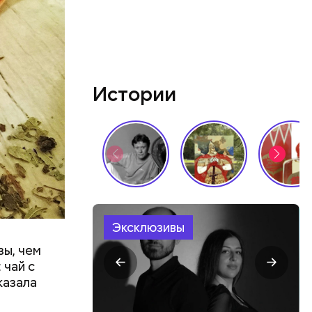
ва часа
Истории
 — на
он.
бенно
Эксклюзивы
зы, чем
 чай с
казала