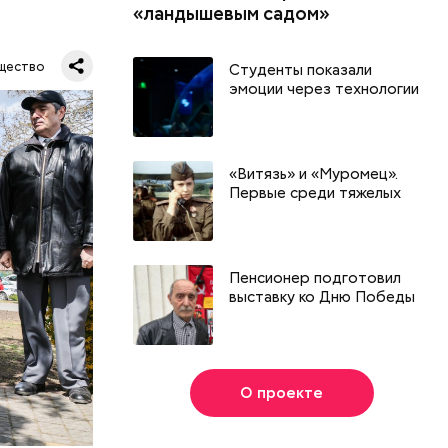
«ландышевым садом»
 Владимир
щество
Студенты показали
ванном
эмоции через технологии
ла авария
«Витязь» и «Муромец».
Первые среди тяжелых
Пенсионер подготовил
выставку ко Дню Победы
О проекте