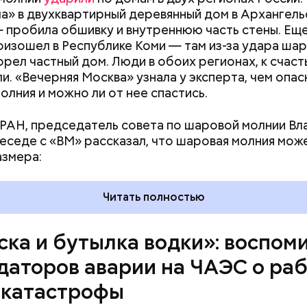
нами приехал транспорт. Привезли в полк. Построил
а» в двухквартирный деревянный дом в Архангель
что произошло. Создали мобильный отряд. Через 
 пробила обшивку и внутреннюю часть стены. Ещ
направились в сторону Чернобыля, — вспоминает 
оизошел в Республике Коми — там из-за удара ша
орел частный дом. Люди в обоих регионах, к счаст
и. «Вечерняя Москва» узнала у эксперта, чем опас
олния и можно ли от нее спастись.
РАН, председатель совета по шаровой молнии В
беседе с «ВМ» рассказал, что шаровая молния мож
азмера:
Читать полностью
ска и бутылка водки»: воспом
даторов аварии на ЧАЭС о раб
 катастрофы