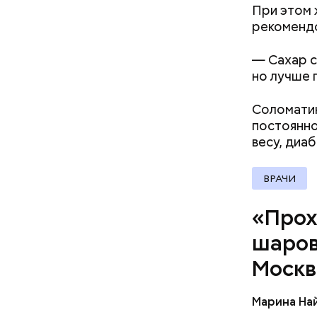
При этом 
рекоменд
Среднее в
Большие ж
— Сахар с
но лучше 
Соломатин
постоянно
весу, диа
ВРАЧИ
«Прох
шаров
По его сл
Москв
аварий ра
Марина На