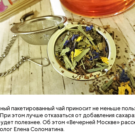
двое суток мы постоянно были на ногах. Каждые д
лать замеры радиации. Время от выезда до выезда
бота и есть работа. Ее надо выполнять, — говорит 
астыть на месте и не двигаться;
ни в коем случае махать руками;
т пытаться «поймать» молнию или потрогать, осо
ческими предметами.
ный пакетированный чай приносит не меньше поль
 При этом лучше отказаться от добавления сахара:
удет полезнее. Об этом «Вечерней Москве» расс
олог Елена Соломатина.