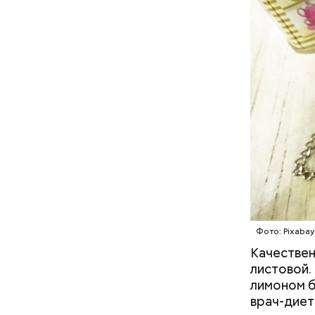
— Первые 
ездили де
отдых. Ра
нужно з
нельзя 
не стои
металли
Фото: Pixabay
Качествен
листовой.
лимоном б
врач-диет