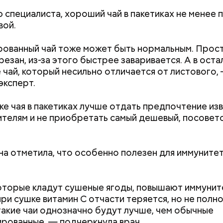
 специалиста, хороший чай в пакетиках не менее 
Дебошир и «гроза»
Маникюр кокош
вой.
силовиков: кто такой Роберт
украшу: тренды
Гилман, которого просят
Москве летом 2
ованный чай тоже может быть нормальным. Прос
освободить США
резан, из-за этого быстрее заваривается. А в ост
е чай, который несильно отличается от листового,
эксперт.
 он проработал восемь суток. В его задачу входи
 уровня радиации в воздухе. Кроме того, Макеев 
ке чая в пакетиках лучше отдать предпочтение из
ии населения из города, которую, по его мнению, 
телям и не приобретать самый дешевый, посовет
ньше на несколько дней.
а отметила, что особенно полезен для иммуните
«Грязная» зона: в
жизнь в пострада
Чернобыльской а
которые кладут сушеные ягоды, повышают иммунит
че с шаровой молнией важно не паниковать, подч
районах
при сушке витамин C отчасти теряется, но не полн
акие чаи однозначно будут лучше, чем обычные
рованные, — подчеркнула врач.