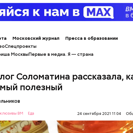
учения предельно допустимой дозы радиации Ма
 30-километровой зоны отчуждения, где он до 3 ма
на уровень радиационной зараженности автотран
ета
Московский журнал
Пресса в образовании
ео
Спецпроекты
иша Москвы
Первые в медиа. Я — страна
робить заряд на человека. Нужно вести себя оче
, будто увидели дикого зверя, затаиться, — доба
лог Соломатина рассказала, к
амый полезный
ельников
клюзивы ВМ
Еда
24 сентября 2021 11:04
Об