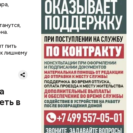
ара,
0 секунд.
ерт.
танутся,
на.
т пить
 к лишнему
а
еть в
одобных
а.