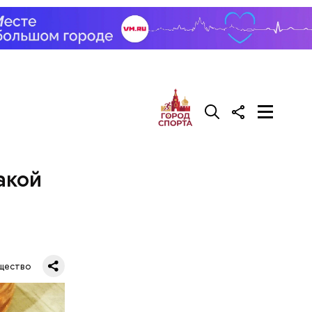
кеева
я
спорт.
нь
вил
акой
щество