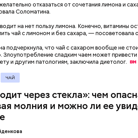
желательно отказаться от сочетания лимона и сах
овала Соломатина.
ремя жизни молнии (маленькой и средней) около 3
е могут жить и до нескольких минут, отметил эксп
водит на нет пользу лимона. Конечно, витамины ос
пить чай с лимоном и без сахара, — посоветовала о
а подчеркнула, что чай с сахаром вообще не стои
. Злоупотребление сладким чаем может привести
бету и другим патологиям, заключила
диетолог.
ЧАЙ
одит через стекла»: чем опасн
ая молния и можно ли ее увид
овам, солдаты не знали о масштабах трагедии. П
е
ньше не случалось. Поэтому он не испытывал страх
йденкова