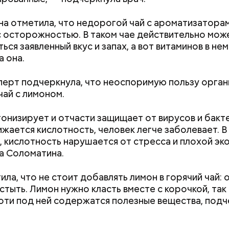
а отметила, что недорогой чай с ароматизатора
с осторожностью. В таком чае действительно мож
ься заявленный вкус и запах, а вот витаминов в нем
а она.
перт подчеркнула, что неоспоримую пользу орган
чай с лимоном.
онизирует и отчасти защищает от вирусов и бакт
Как поменять батареи дома и
Как получить до
ижается кислотность, человек легче заболевает. В
ю в целом перенес ровно. Мы тогда и не осознав
не получить штраф
рублей от госу
, кислотность нарушается от стресса и плохой эк
 Что нас возьмет, самых крепких и сильных? Знали 
трудной ситуац
а Соломатина.
и Нагасаки. С подобным сами не сталкивались, — 
претендовать и
р.
документы
ила, что не стоит добавлять лимон в горячий чай:
стыть. Лимон нужно класть вместе с корочкой, так 
оти под ней содержатся полезные вещества, под