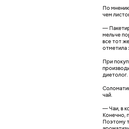
По мнению
чем листо
— Пакетир
мельче по
все тот ж
отметила 
В Припяти
измерение
При покуп
в эвакуац
производи
делать ра
диетолог.
Соломатин
чай.
— Чаи, в 
При встре
Конечно, 
Бычков:
Поэтому т
ароматизи