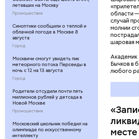
дома, за 
летевших на Москву
«прилетел
Сказали, 
области —
Происшествия
часов мы 
случай пр
Синоптики сообщили о теплой и
молнии сг
облачной погоде в Москве 8
пострадал
августа
шаровая м
Город
Академик 
Москвичи смогут увидеть пик
Бычков в 
метеорного потока Персеиды в
любого р
ночь с 12 на 13 августа
Город
Родители отсудили почти пять
миллионов рублей у детсада в
Новой Москве
«Запи
Происшествия
ликви
Московский школьник победил на
месте
олимпиаде по искусственному
интеллекту