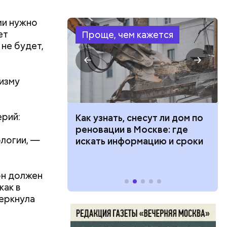
ми нужно
ет
Проще, чем кажется
 не будет,
изму
ерий:
 100 тысяч
Как узнать, снесут ли дом по
али
дарства при
реновации в Москве: где
ологии, —
только о
ии: кто может
искать информацию и сроки
говорит
 какие нужны
 он должен
как в
черкнула