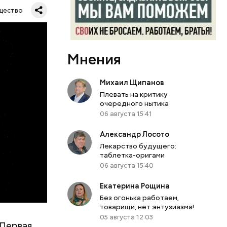
щество
Мнения
их метров.
тавляя
влезть,
Михаил Щипанов
роходит.
Плевать на критику
очередного нытика
06 августа 15:41
Александр Лосото
Лекарство будущего:
таблетка-оригами
06 августа 15:40
Екатерина Рощина
Без огонька работаем,
товарищи, нет энтузиазма!
05 августа 12:03
е. Мы были
 Первая