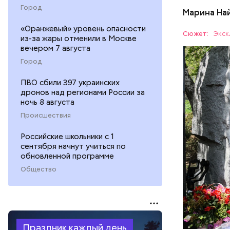
Город
Марина На
«Оранжевый» уровень опасности
Специалис
Сюжет:
Экск
из-за жары отменили в Москве
Макеев в 
вечером 7 августа
полку гра
АВАРИИ
Город
на Черноб
ПВО сбили 397 украинских
дронов над регионами России за
ночь 8 августа
Происшествия
Российские школьники с 1
сентября начнут учиться по
обновленной программе
Общество
Праздник каждый день