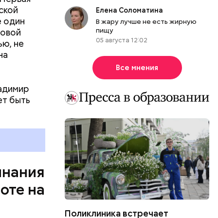
ись.
ской
Елена Соломатина
несколько
е один
В жару лучше не есть жирную
Макеев.
пищу
ровой
05 августа 12:02
ью, не
на
Все мнения
ладимир
ет быть
инания
оте на
Поликлиника встречает