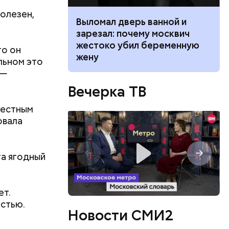
полезен,
ником
Выломал дверь ванной и
 маникюра в
зарезал: почему москвич
026
жестоко убил беременную
то он
жену
альном это
 —
Вечерка ТВ
ло
участвовал
вестным
нужно было
овала
та ягодный
озможна ли
вших от
варии
ет.
еркнул
остью.
Новости СМИ2