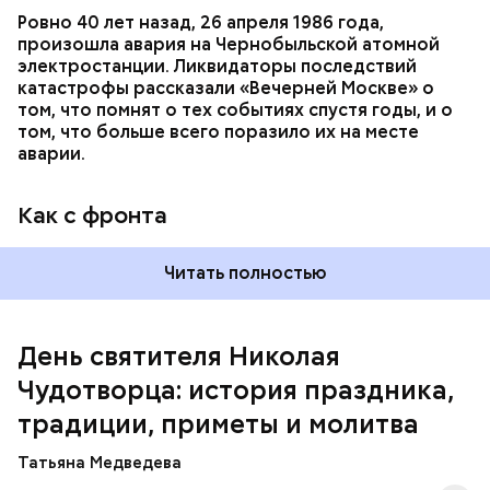
Ровно 40 лет назад, 26 апреля 1986 года,
произошла авария на Чернобыльской атомной
Как гласит предание, совершая паломничество в
электростанции. Ликвидаторы последствий
Иерусалим, Николай Чудотворец по просьбе
катастрофы рассказали «Вечерней Москве» о
отчаявшихся путников молитвой успокоил
том, что помнят о тех событиях спустя годы, и о
разбушевавшееся море.
том, что больше всего поразило их на месте
аварии.
Как рассказывает Житие, преподобный родился в
городке Патаре. С детства Николай проникся
Как с фронта
христианской религией и рано принял решение
посвятить свою жизнь Богу. Целыми днями отрок
проводил в храме, а по вечерам молился и читал
Читать полностью
книги. Его дядя, епископ Николай Патарский, видя
такое усердие, сделал юношу чтецом, а затем и
возвел в сан священника. Все богатства,
полученные в наследство от родителей, Николай
День святителя Николая
отдал на дела милосердия. Со временем Николай
Чудотворца: история праздника,
стал епископом в городе Мире. Он был страстным
проповедником христианства. Ему также
традиции, приметы и молитва
приписывают разрушение нескольких языческих
храмов и чудеса, творимые силой молитвы. Этот
Татьяна Медведева
человек лучше любого врача исцелял больных,