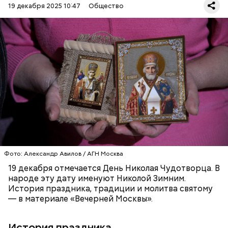
обреченных на смерть, и даже воскрешал мертвых.
19 декабря 2025 10:47
Общество
Перенесемся в III век в Малую Азию. В ту эпоху
жизнь христиан была очень трудной. Они жили в
постоянной опасности быть подвергнутыми
мучительным пыткам и даже смерти от рук
язычников.
ПРАВОСЛАВИЕ
ПРАЗДНИКИ
ХРИСТИАНСТВО
РЕЛИГИЯ
ЦЕРКОВЬ
Фото: Александр Авилов / АГН Москва
19 декабря отмечается День Николая Чудотворца. В
народе эту дату именуют Николой Зимним.
История праздника, традиции и молитва святому
— в материале «Вечерней Москвы».
История праздника