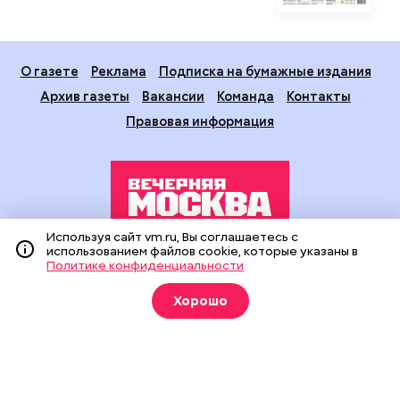
О газете
Реклама
Подписка на бумажные издания
Архив газеты
Вакансии
Команда
Контакты
Правовая информация
Используя сайт vm.ru, Вы соглашаетесь с
использованием файлов cookie, которые указаны в
Издание создано при финансовой поддержке Департамента
Политике конфиденциальности
средств массовой информации и рекламы города Москвы.
На сайте применяются рекомендательные технологии
Хорошо
(информационные технологии предоставления информации
на основе сбора, систематизации и анализа сведений,
относящихся к предпочтениям пользователей сети
«Интернет», находящихся на территории Российской
Федерации).
Сетевое издание "Вечерняя Москва" (18+) зарегистрировано