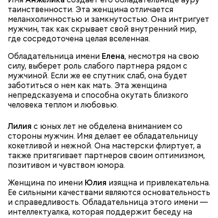
таинственности. Эта женщина отличается
меланхоличностью и замкнутостью. Она интригует
После получения предельно допустимой дозы
Молитва Николаю чудотворцу
мужчин, так как скрывает свой внутренний мир,
радиации Макеева вывели из 30-километровой
где сосредоточена целая вселенная.
зоны отчуждения, где он до 3 мая проверял на
уровень радиационной зараженности
Обладательница имени
Елена
, несмотря на свою
автотранспорт.
силу, выберет роль слабого партнера рядом с
нужно застыть на месте и не двигаться;
мужчиной. Если же ее спутник слаб, она будет
нельзя ни в коем случае махать руками;
заботиться о нем как мать. Эта женщина
не стоит пытаться «поймать» молнию или
непредсказуема и способна окутать близкого
потрогать, особенно металлическими
человека теплом и любовью.
предметами.
Лилия
с юных лет не обделена вниманием со
стороны мужчин. Имя делает ее обладательницу
кокетливой и нежной. Она мастерски флиртует, а
также притягивает партнеров своим оптимизмом,
позитивом и чувством юмора.
Множество людей совершают паломнические
поездки, чтобы поклониться мощам Святителя
Женщина по имени
Юлия
изящна и привлекательна.
— Первые двое суток мы постоянно были на ногах.
Николая, которые находятся в Италии. 19 декабря
Ее сильными качествами являются основательность
Каждые два часа ездили делать замеры радиации.
отмечается Никола Зимний, а 22 мая Никола вешний
и справедливость. Обладательница этого имени —
Время от выезда до выезда — на отдых. Работа и
или летний. Этот день установлен в память об
интеллектуалка, которая поддержит беседу на