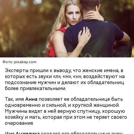
О, всесвятый Николае, угодниче преизрядный
Господень, теплый наш заступниче, и везде в
скорбех скорый помощниче!
Одним из запоминающихся событий того периода
для Макеева стал футбольный матч между
киевским «Динамо» и мадридским «Атлетико»,
Фото: pixabay.com
который состоялся 3 мая в Киеве. Полк Макеева жил
Эксперты пришли к выводу, что женские имена, в
в палатках в лесу около Варовичей, в 12 километрах
которых есть звуки «л», «м», «н», воздействуют на
от Припяти. А солдатам очень хотелось увидеть
— Может пробить заряд на человека. Нужно вести
подсознание мужчин и делают их обладательниц
трансляцию матча. Макеев поехал к секретарю
себя очень осторожно, будто увидели дикого
более привлекательными.
партийной организации колхоза и попросил
зверя, затаиться, — добавил академик.
одолжить телевизор.
Так, имя
Анна
позволяет ее обладательнице быть
одновременно и сильной, и хрупкой женщиной.
Мужчины видят в ней верную спутницу, хорошую
хозяйку и мать, которая при этом не теряет своего
очарования.
Имя
Анжелика
создает его обладательнице ауру