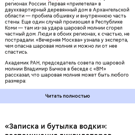
регионах России. Первая «прилетела» в
двухквартирный деревянный дом в Архангельской
области — пробила обшивку и внутреннюю часть
По его словам, солдаты не знали о масштабах
стены. Еще один случай произошел в Республике
трагедии. Подобных аварий раньше не случалось.
Коми — там из-за удара шаровой молнии сгорел
Поэтому он не испытывал страха.
частный дом. Люди в обоих регионах, к счастью, не
пострадали. «Вечерняя Москва» узнала у эксперта,
чем опасна шаровая молния и можно ли от нее
спастись.
Академик РАН, председатель совета по шаровой
За свою земную жизнь он совершил множество
молнии Владимир Бычков в беседе с «ВМ»
добрых дел во славу Божию.
рассказал, что шаровая молния может быть любого
размера:
Читать полностью
— Об аварии я узнал 26 апреля, когда нас подняли
по тревоге. Мы были дома, за нами приехал
транспорт. Привезли в полк. Построились. Сказали,
«Записка и бутылка водки»:
что произошло. Создали мобильный отряд. Через