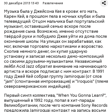
30 декабря 2013 13:43
Развлечения
более тяжёлом стиле, а песня заняла первое место в
Великобритании. Альбом
"Synkronized"
(1999) был
Музыка была у Джейсона Кея в крови: его мать,
исполнен в традиционных для группы стилях фанк
Карен Кей, в прошлом пела в ночных клубах и была
и эйсид-джаз. Бешеной популярности
телеведущей. Отцом мальчика был португальский
предыдущего диска он не достиг, но разошёлся по
музыкант, оставивший семью вскоре после
всему миру в количестве четырёх миллионов копий.
рождения сына. Возможно, именно отсутствие
За выступлением на легендарном фестивале
твёрдой руки и побудило Джея уйти из дома после
Вторым альбомом, "The Return Of The Space
Woodstock в 1999 году последовал двухлетний
окончания школы. На улицах он зарабатывал, как
Cowboy" (1994), группа закрепила успех, однако
перерыв, после которого вышел альбом
"A Funk
мог, включая торговлю наркотиками и воровство.
настоящим прорывом стала пластинка
"Travelling
Odyssey"
(2001), на котором преобладало
Скопив немного денег, он купил ударную
Without Moving"
1996 года. Сингл
"Virtual Insanity"
электронное звучание.
установку и записал несколько демо-композиций
("Виртуальное безумие") произвёл настоящий
МУЗЫКА
со своими друзьями-музыкантами. Независимый
фурор: в 1997 году клип на эту песню получил
лейбл Acid Jazz обратил внимание на начинающего
четыре награды MTV, а сама песня в 1998 году была
артиста и вскоре подписал с ним контракт. В 1991
отмечена премией Grammy в номинации "Лучшее
году Джей Кей собрал группу Jamiroquai (от слов
вокальное поп-исполнение дуэтом или группой".
"jam" (спонтанная импровизация) и "Iroquois" (племя
Международными хитами также стали песни
североамериканских индейцев)).
"Cosmic Girl" и "Alright".
Первый сингл коллектива, "When You Gonna Learn?",
выпущенный в 1992 году, попал в хит-парады
Великобритании, после чего компания Sony Records
предложила Jamiroquai контракт на запись восьми