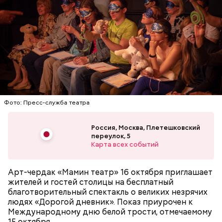
Что нужно делать в Успенский пост:
Фото: «Дорз» (The Doors, 1991)
Фото: Пресс-служба театра
Джим Моррисон, «Дорз» (The Doors,
1991)
Россия, Москва, Плетешковский
переулок, 5
Карта всех событий
Little L (из альбома "A Funk Odyssey", 2001)
Арт-чердак «Мамин театр» 16 октября приглашает
жителей и гостей столицы на бесплатный
сквернословить, а кроме того пустословить,
благотворительный спектакль о великих незрячих
болтать;
людях «Дорогой дневник». Показ приурочен к
чревоугодничать;
Международному дню белой трости, отмечаемому
гневаться, что по поводу, что без повода.
Попав под власть чар Фэй, Джек соглашается, и как
15 октября.