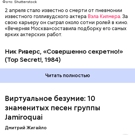
подборку самых популярных композиций
Фото: Shutterstock
Jamiroquai.
2 апреля стало известно о смерти от пневмонии
Фото: «Совершенно секретно!» (Top Secret!, 1984)
известного голливудского актера
Вэла Килмера
. За
свою карьеру он сыграл около сотни ролей в кино.
«Вечерняя Москва»составила подборку его самых
ярких актерских работ.
Ник Риверс, «Совершенно секретно!»
(Top Secret!, 1984)
Читать полностью
Довольно разноплановым получился диск
"Dynamite" (2005), в котором традиционный фанк
сочетается с элементами диско, рока и смус-джаза.
Песня "Seven Days in Sunny June" попала в
Виртуальное безумие: 10
саундтрек популярного фильма "Дьявол носит
знаменитых песен группы
Prada". Последний на сегодняшний день
студийный альбом группы, "Rock Dust Light Star"
Jamiroquai
Четвёртому альбому предшествовал сингл
вышел лишь пять лет спустя - в 2010 году.
"Deeper Underground"
, написанный для фильма
Дмитрий Жигайло
Роланда Эммериха
"Годзилла"
(1998). Jamiroquai
продемонстрировали возможность работать в