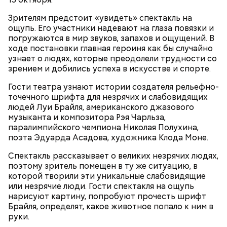
по нотам разыгрывает «иллюзию убийства». После
Зрителям предстоит «увидеть» спектакль​ на
того, как девушка исчезает, полиция, мафия и Винс
ощупь. Его участники надевают на глаза повязки и
начинают охотиться за Джеком, чтобы выяснить,
погружаются в мир звуков, запахов и ощущений. В
где деньги и… «труп» Фэй. В 1989 году фильм
ходе постановки главная героиня как бы случайно
получил гран-при Кинофестиваля детективного
узнает о людях, которые преодолели трудности со
кино в Коньяке (Франция) и приобрел статус
зрением и добились успеха в искусстве и спорте.
культового. Во многом этому способствовала
искренняя манера игры Килмера, получившего
Гости театра узнают истории создателя рельефно-
возможность сниматься вместе с супругой.
точечного шрифта для незрячих и слабовидящих
людей Луи Брайля, американского джазового
музыканта и композитора Рэя Чарльза,
Молодая красавица Фэй Форрестер (Джоан Уэйли-
паралимпийского чемпиона Николая Полухина,
Килмер) помогает своему любовнику Винсу (Майкл
поэта Эдуарда Асадова, художника Клода Моне. ​
King for a Day (из альбома "Synkronized", 1999)
Мэдсен) совершить дерзкое ограбление двух
Спектакль рассказывает о великих незрячих людях,
членов мафии и забрать у них чемоданчик с
поэтому зритель помещен в ту же ситуацию, в
огромной суммой денег. Парочка отправляется в
которой творили эти уникальные слабовидящие
Как и в другие посты, на пост Успенский нельзя:
автомобильное путешествие подальше от места
или незрячие люди. Гости спектакля на ощупь
происшествия. «Вырубив» Винса, Фэй обращается
нарисуют картину, попробуют прочесть шрифт
за помощью к частному детективу Джеку и просит
Медовый спас: красивые
Брайля, определят, какое животное попало к ним в
его сымитировать ее смерть.
открытки для поздравления
руки.