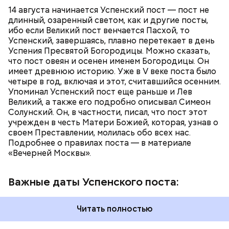
На Успенский пост приходится два Спаса.
14 августа начинается Успенский пост — пост не
Спас Медовый (14 августа), или Спас Мокрый,
ПРАВОСЛАВИЕ
ХРИСТИАНСТВО
РЕЛИГИЯ
длинный, озаренный светом, как и другие посты,
поскольку в этот день не только освящают
ибо если Великий пост венчается Пасхой, то
мед, но и совершают чин водоосвящения —
Успенский, завершаясь, плавно перетекает в день
освящают реки, озера, источники.
Успения Пресвятой Богородицы. Можно сказать,
Мадмартиган, «Уиллоу» (Willow, 1988)
19 августа — Яблочный Спас. В церкви
Virtual Insanity (из альбома "Travelling Without
что пост овеян и осенен именем Богородицы. Он
освящают яблоки, виноград и иные плоды.
Moving", 1996)
имеет древнюю историю. Уже в V веке поста было
А вскоре после окончания Успенского поста
четыре в год, включая и этот, считавшийся осенним.
наступает Спас Ореховый — 29 августа.
Упоминал Успенский пост еще раньше и Лев
Иначе его называют Хлебным Спасом,
Великий, а также его подробно описывал Симеон
поскольку по времени он совпадает с
Солунский. Он, в частности, писал, что пост этот
окончанием жатвы.
учрежден в честь Матери Божией, которая, узнав о
своем Преставлении, молилась обо всех нас.
Подробнее о правилах поста — в материале
«Вечерней Москвы».
Пародия на популярные в 1980-е годы шпионские
Важные даты Успенского поста:
триллеры и экзотические мелодрамы многих
поставила в тупик из-за своей «идеологической
Читать полностью
диверсионности» — представители немецких
властей выглядят в фильме как фашистские