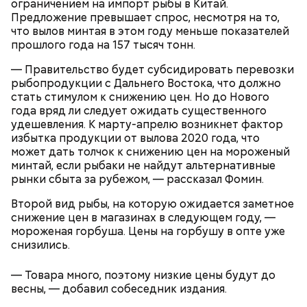
ограничением на импорт рыбы в Китай.
Предложение превышает спрос, несмотря на то,
что вылов минтая в этом году меньше показателей
О, всесвятый Николае, угодниче преизрядный
прошлого года на 157 тысяч тонн.
Господень, теплый наш заступниче, и везде в
скорбех скорый помощниче!
— Правительство будет субсидировать перевозки
Одним из запоминающихся событий того периода
рыбопродукции с Дальнего Востока, что должно
для Макеева стал футбольный матч между
стать стимулом к снижению цен. Но до Нового
киевским «Динамо» и мадридским «Атлетико»,
года вряд ли следует ожидать существенного
который состоялся 3 мая в Киеве. Полк Макеева жил
удешевления. К марту-апрелю возникнет фактор
в палатках в лесу около Варовичей, в 12 километрах
избытка продукции от вылова 2020 года, что
от Припяти. А солдатам очень хотелось увидеть
может дать толчок к снижению цен на мороженый
— Может пробить заряд на человека. Нужно вести
трансляцию матча. Макеев поехал к секретарю
минтай, если рыбаки не найдут альтернативные
себя очень осторожно, будто увидели дикого
партийной организации колхоза и попросил
рынки сбыта за рубежом, — рассказал Фомин.
зверя, затаиться, — добавил академик.
одолжить телевизор.
Второй вид рыбы, на которую ожидается заметное
снижение цен в магазинах в следующем году, —
мороженая горбуша. Цены на горбушу в опте уже
снизились.
— Товара много, поэтому низкие цены будут до
весны, — добавил собеседник издания.