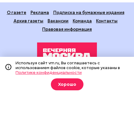
О газете
Реклама
Подписка на бумажные издания
Архив газеты
Вакансии
Команда
Контакты
Правовая информация
Используя сайт vm.ru, Вы соглашаетесь с
использованием файлов cookie, которые указаны в
Политике конфиденциальности
Издание создано при финансовой поддержке Департамента
средств массовой информации и рекламы города Москвы.
Хорошо
На сайте применяются рекомендательные технологии
(информационные технологии предоставления информации
на основе сбора, систематизации и анализа сведений,
относящихся к предпочтениям пользователей сети
«Интернет», находящихся на территории Российской
Федерации).
Сетевое издание "Вечерняя Москва" (18+) зарегистрировано
в Федеральной службе по надзору в сфере связи,
информационных технологий и массовых коммуникаций
(Роскомнадзор). Свидетельство о регистрации ЭЛ № ФС 77 -