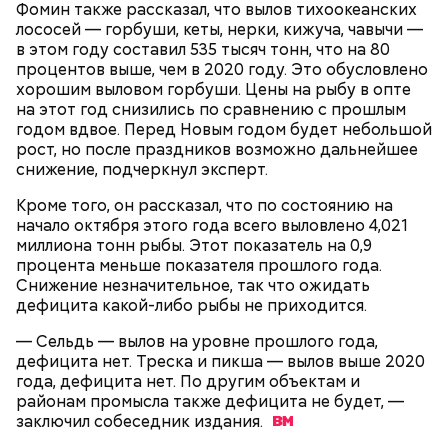
После получения предельно допустимой дозы
Молитва Николаю чудотворцу
Фомин также рассказал, что вылов тихоокеанских
радиации Макеева вывели из 30-километровой
лососей — горбуши, кеты, нерки, кижуча, чавычи —
зоны отчуждения, где он до 3 мая проверял на
в этом году составил 535 тысяч тонн, что на 80
уровень радиационной зараженности
процентов выше, чем в 2020 году. Это обусловлено
автотранспорт.
хорошим выловом горбуши. Цены на рыбу в опте
нужно застыть на месте и не двигаться;
на этот год снизились по сравнению с прошлым
нельзя ни в коем случае махать руками;
годом вдвое. Перед Новым годом будет небольшой
не стоит пытаться «поймать» молнию или
рост, но после праздников возможно дальнейшее
потрогать, особенно металлическими
снижение, подчеркнул эксперт.
предметами.
Кроме того, он рассказал, что по состоянию на
начало октября этого года всего выловлено 4,021
миллиона тонн рыбы. Этот показатель на 0,9
процента меньше показателя прошлого года.
Снижение незначительное, так что ожидать
дефицита какой-либо рыбы не приходится.
Множество людей совершают паломнические
поездки, чтобы поклониться мощам Святителя
— Сельдь — вылов на уровне прошлого года,
— Первые двое суток мы постоянно были на ногах.
Николая, которые находятся в Италии. 19 декабря
дефицита нет. Треска и пикша — вылов выше 2020
Каждые два часа ездили делать замеры радиации.
отмечается Никола Зимний, а 22 мая Никола вешний
года, дефицита нет. По другим объектам и
Время от выезда до выезда — на отдых. Работа и
или летний. Этот день установлен в память об
районам промысла также дефицита не будет, —
есть работа. Ее надо выполнять, — говорит он.
обретении его мощей.
заключил собеседник
издания.