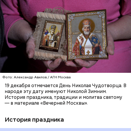
жизнь христиан была очень трудной. Они жили в
постоянной опасности быть подвергнутыми
мучительным пыткам и даже смерти от рук
язычников.
ПРАВОСЛАВИЕ
ПРАЗДНИКИ
ХРИСТИАНСТВО
РЕЛИГИЯ
ЦЕРКОВЬ
Фото: Александр Авилов / АГН Москва
19 декабря отмечается День Николая Чудотворца. В
народе эту дату именуют Николой Зимним.
История праздника, традиции и молитва святому
— в материале «Вечерней Москвы».
История праздника