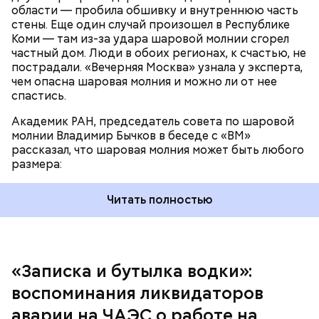
области — пробила обшивку и внутреннюю часть
По его словам, солдаты не знали о масштабах
стены. Еще один случай произошел в Республике
трагедии. Подобных аварий раньше не случалось.
Коми — там из-за удара шаровой молнии сгорел
Поэтому он не испытывал страха.
частный дом. Люди в обоих регионах, к счастью, не
пострадали. «Вечерняя Москва» узнала у эксперта,
чем опасна шаровая молния и можно ли от нее
спастись.
Академик РАН, председатель совета по шаровой
За свою земную жизнь он совершил множество
молнии Владимир Бычков в беседе с «ВМ»
добрых дел во славу Божию.
рассказал, что шаровая молния может быть любого
размера:
Читать полностью
— Об аварии я узнал 26 апреля, когда нас подняли
по тревоге. Мы были дома, за нами приехал
транспорт. Привезли в полк. Построились. Сказали,
«Записка и бутылка водки»:
что произошло. Создали мобильный отряд. Через
воспоминания ликвидаторов
несколько часов мы направились в сторону
Чернобыля, — вспоминает Макеев.
аварии на ЧАЭС о работе на