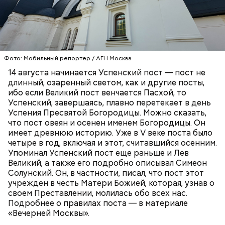
13 августа у нас заговенье. Это последний
Фото: «Уиллоу» (Willow, 1988)
день перед постом, пока еще можно есть
скоромное — мясо, молоко и рыбу.
Фото: Мобильный репортер / АГН Москва
На Успенский пост приходится два Спаса.
14 августа начинается Успенский пост — пост не
Спас Медовый (14 августа), или Спас Мокрый,
ПРАВОСЛАВИЕ
ХРИСТИАНСТВО
РЕЛИГИЯ
длинный, озаренный светом, как и другие посты,
поскольку в этот день не только освящают
ибо если Великий пост венчается Пасхой, то
мед, но и совершают чин водоосвящения —
Успенский, завершаясь, плавно перетекает в день
освящают реки, озера, источники.
Успения Пресвятой Богородицы. Можно сказать,
Мадмартиган, «Уиллоу» (Willow, 1988)
19 августа — Яблочный Спас. В церкви
что пост овеян и осенен именем Богородицы. Он
освящают яблоки, виноград и иные плоды.
имеет древнюю историю. Уже в V веке поста было
А вскоре после окончания Успенского поста
четыре в год, включая и этот, считавшийся осенним.
наступает Спас Ореховый — 29 августа.
Упоминал Успенский пост еще раньше и Лев
Иначе его называют Хлебным Спасом,
Великий, а также его подробно описывал Симеон
поскольку по времени он совпадает с
Солунский. Он, в частности, писал, что пост этот
окончанием жатвы.
учрежден в честь Матери Божией, которая, узнав о
своем Преставлении, молилась обо всех нас.
Подробнее о правилах поста — в материале
«Вечерней Москвы».