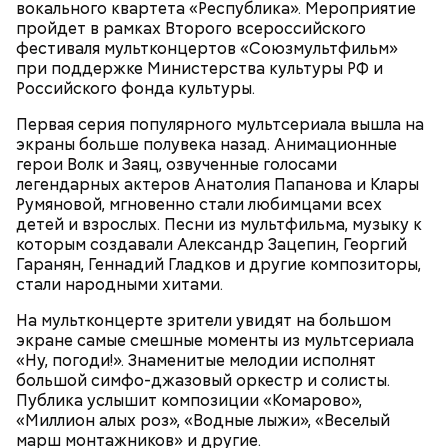
вокального квартета «Республика». Мероприятие
пройдет в рамках Второго всероссийского
фестиваля мультконцертов «Союзмультфильм»
сквернословить, а кроме того пустословить,
при поддержке Министерства культуры РФ и
болтать;
Российского фонда культуры.
чревоугодничать;
гневаться, что по поводу, что без повода.
Попав под власть чар Фэй, Джек соглашается, и как
Первая серия популярного мультсериала вышла на
по нотам разыгрывает «иллюзию убийства». После
экраны больше полувека назад. Анимационные
того, как девушка исчезает, полиция, мафия и Винс
герои Волк и Заяц, озвученные голосами
начинают охотиться за Джеком, чтобы выяснить,
легендарных актеров Анатолия Папанова и Клары
где деньги и… «труп» Фэй. В 1989 году фильм
Румяновой, мгновенно стали любимцами всех
получил гран-при Кинофестиваля детективного
детей и взрослых. Песни из мультфильма, музыку к
кино в Коньяке (Франция) и приобрел статус
которым создавали Александр Зацепин, Георгий
культового. Во многом этому способствовала
Гаранян, Геннадий Гладков и другие композиторы,
искренняя манера игры Килмера, получившего
стали народными хитами.
возможность сниматься вместе с супругой.
На мультконцерте зрители увидят на большом
экране самые смешные моменты из мультсериала
«Ну, погоди!». Знаменитые мелодии исполнят
Молодая красавица Фэй Форрестер (Джоан Уэйли-
большой симфо-джазовый оркестр и солисты.
Килмер) помогает своему любовнику Винсу (Майкл
Публика услышит композиции «Комарово»,
Мэдсен) совершить дерзкое ограбление двух
«Миллион алых роз», «Водные лыжи», «Веселый
членов мафии и забрать у них чемоданчик с
марш монтажников» и другие.