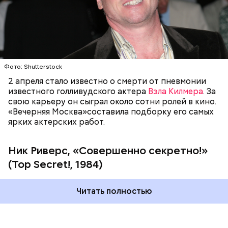
ГОЛЛИВУД
ЗНАМЕНИТОСТИ
КИНО
АКТЕРЫ
Фото: Shutterstock
2 апреля стало известно о смерти от пневмонии
Фото: «Совершенно секретно!» (Top Secret!, 1984)
известного голливудского актера
Вэла Килмера
. За
свою карьеру он сыграл около сотни ролей в кино.
«Вечерняя Москва»составила подборку его самых
ярких актерских работ.
Ник Риверс, «Совершенно секретно!»
(Top Secret!, 1984)
Читать полностью