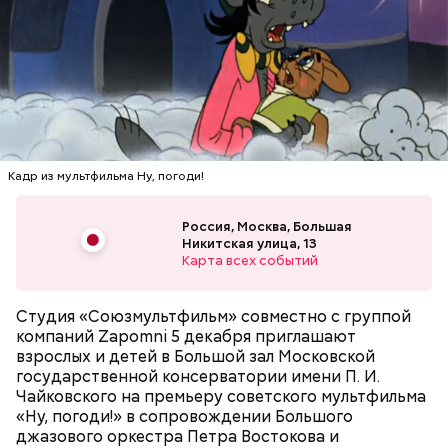
баланс и, что важно, навести порядок в
что бывшие участники группы иногда не могли
мыслях.
отличить его исполнение от оригинальной записи.
Однажды Килмер до такой степени вжился в роль,
что прыгнул со сцены и сломал себе руку. В 1992
году за эту работу он был номинирован на премию
MTV Movie Awards в категории «Лучший актер».
Что нужно делать в Успенский пост:
Кадр из мультфильма Ну, погоди!
Фото: «Дорз» (The Doors, 1991)
Россия, Москва, Большая
Никитская улица, 13
Карта всех событий
Студия «Союзмультфильм» совместно с группой
компаний Zapomni 5 декабря приглашают
Джим Моррисон, «Дорз» (The Doors,
взрослых и детей в Большой зал Московской
1991)
государственной консерватории имени П. И.
Чайковского на премьеру советского мультфильма
«Ну, погоди!» в сопровождении Большого
джазового оркестра Петра Востокова и