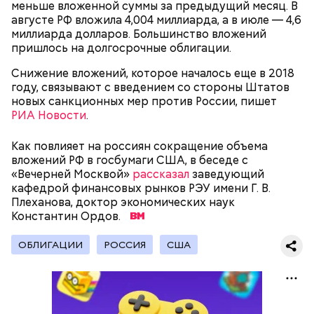
меньше вложенной суммы за предыдущий месяц. В
замыливание глаз, — высказал свое мнение военный
августе РФ вложила 4,004 миллиарда, а в июле — 4,6
эксперт.
миллиарда долларов. Большинство вложений
пришлось на долгосрочные облигации.
— Для группы из пяти человек такое путешествие
обойдется в пределах 340 белорусских рублей
Снижение вложений, которое началось еще в 2018
(около 10311 рублей по ЦБ РФ — п
рим. «ВМ»
), —
году, связывают с введением со стороны Штатов
уточнил он.
новых санкционных мер против России, пишет
РИА Новости
.
Он заметил, что в мире действительно непростая
Как повлияет на россиян сокращение объема
ситуация с точки зрения ядерного оружия, оружия
вложений РФ в госбумаги США, в беседе с
массового уничтожения. Проблемы экологии и
«Вечерней Москвой»
сохранения природы тоже стоят остро.
рассказал
заведующий
кафедрой финансовых рынков РЭУ имени Г. В.
Плеханова, доктор экономических наук
Константин Ордов.
ОБЛИГАЦИИ
РОССИЯ
США
Собеседник «Вечерней Москвы» отметил, что еще
несколько лет назад о таких походах даже мечтать