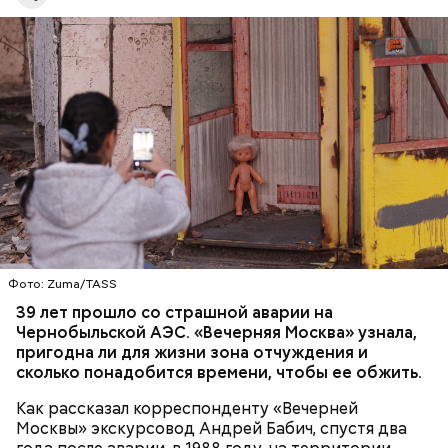
передвигали, но никакой глобальной значимости
они не имели.
— Протяженность зоны отчуждения составляет
примерно 30 километров. Включает она несколько
районов Гомельской области. Понятное дело, что
территория под защитой, здесь строгий
пропускной режим и круглосуточное наблюдение,
БЕЛАРУСЬ
ЧЕРНОБЫЛЬ
— отметил Бабич.
Фото: Zuma/TASS
39 лет прошло со страшной аварии на
Чернобыльской АЭС. «Вечерняя Москва» узнала,
Часы Судного дня — прибыльный
пригодна ли для жизни зона отчуждения и
проект
сколько понадобится времени, чтобы ее обжить.
Как рассказал корреспонденту «Вечерней
Москвы» экскурсовод Андрей Бабич, спустя два