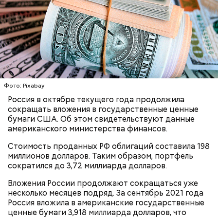
Лишний повод задуматься об экологии
Гид отметил, что еще далеко не все туристические
Фото: Pixabay
маршруты проложены, пока это больше похоже на
Россия в октябре текущего года продолжила
эксперимент. Бабич заверил, что туристам не стоит
сокращать вложения в государственные ценные
беспокоиться насчет риска получить опасную дозу
бумаги США. Об этом свидетельствуют данные
радиации.
американского министерства финансов.
— Но передвижение стрелок часов никак не
Стоимость проданных РФ облигаций составила 198
решает насущных проблем вооружения и экологии.
миллионов долларов. Таким образом, портфель
Есть масса могущественных субъектов
сократился до 3,72 миллиарда долларов.
международных отношений, которые
руководствуются своими эгоистическими
Вложения России продолжают сокращаться уже
соображениями, используя эту теперь уже
несколько месяцев подряд. За сентябрь 2021 года
рекламную фишку, чтобы привлечь средства для
Россия вложила в американские государственные
реализации своих новых не менее нелепых и
ценные бумаги 3,918 миллиарда долларов, что
ненужных проектов. Это классическое