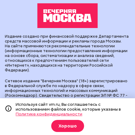
Издание создано при финансовой поддержке Департамента
средств массовой информации и рекламы города Москвы.
На сайте применяются рекомендательные технологии
(информационные технологии предоставления информации
на основе сбора, систематизации и анализа сведений,
относящихся к предпочтениям пользователей сети
«Интернет», находящихся на территории Российской
Федерации).
Сетевое издание "Вечерняя Москва" (18+) зарегистрировано
в Федеральной службе по надзору в сфере связи,
информационных технологий и массовых коммуникаций
(Роскомнадзор). Свидетельство о регистрации ЭЛ № ФС 77 -
90524 от 09.12.2025. Учредитель: АО "Редакция газеты
Используя сайт vm.ru, Вы соглашаетесь с
"Вечерняя Москва". Главный редактор
vm.ru
: Александр
использованием файлов cookie, которые указаны в
Геннадьевич Глуходедов. Адрес редакции: 127015, г.Москва,
Политике конфиденциальности
Бумажный пр-д, д. 14, стр. 2. Телефон:
+7(499)557-04-24
. Адрес
эл.почты:
edit@vm.ru
. Почта для связи с редакцией сайта:
news@vm.ru
.
Хорошо