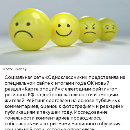
он.
может привести к тому, что человек получит ожоги
или загорится помещение, предупредил эксперт.
Фото: Pixabay
Николай-угодник и народный
Социальная сеть «Одноклассники» представила на
— Заранее предсказать, как объект себя поведет,
специальном сайте с итогами года ОК новый
календарь
невозможно. Если допустить резкое движение,
раздел «Карта эмоций» с ежегодным рейтингом
Вернулся Макеев в Киев в ночь с 3 на 4 мая. По его
поток воздуха может увлечь шар за человеком, и
регионов РФ по доброжелательности и эмоциям
словам, ему казалось, что он вернулся домой с
тот будет следовать за ним до тех пор, пока не
жителей. Рейтинг составлен на основе публичных
фронта с победой.
угаснет, — объяснил Бычков. — Но чаще всего они
комментариев, оценок к фотографиям и реакций к
не взрываются. Это редкий случай. Обычно энергия
публикациям в текущем году. Исследование
у них кончается и они затухают.
тональности комментариев проводилось
собственными алгоритмами машинного обучения
социальной сети, которые определяли