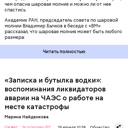
чем опасна шаровая молния и можно ли от нее
спастись.
Академик РАН, председатель совета по шаровой
За свою земную жизнь он совершил множество
молнии Владимир Бычков в беседе с «ВМ»
добрых дел во славу Божию.
рассказал, что шаровая молния может быть любого
размера:
Читать полностью
— Об аварии я узнал 26 апреля, когда нас подняли
по тревоге. Мы были дома, за нами приехал
транспорт. Привезли в полк. Построились. Сказали,
«Записка и бутылка водки»:
что произошло. Создали мобильный отряд. Через
воспоминания ликвидаторов
несколько часов мы направились в сторону
Чернобыля, — вспоминает Макеев.
аварии на ЧАЭС о работе на
месте катастрофы
Марина Найденкова
Сюжет:
Эксклюзивы ВМ
26 апреля 10:58
Общество