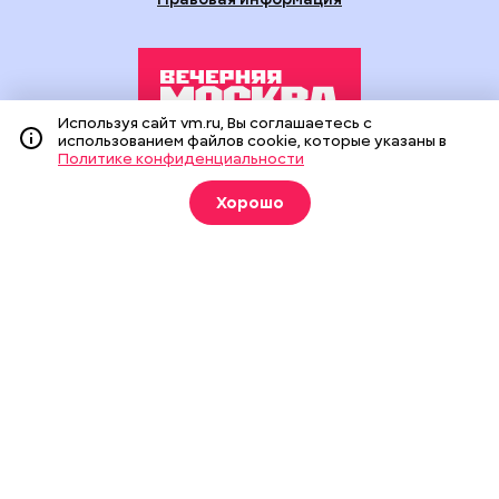
Используя сайт vm.ru, Вы соглашаетесь с
использованием файлов cookie, которые указаны в
Политике конфиденциальности
Издание создано при финансовой поддержке Департамента
средств массовой информации и рекламы города Москвы.
Хорошо
На сайте применяются рекомендательные технологии
(информационные технологии предоставления информации
на основе сбора, систематизации и анализа сведений,
относящихся к предпочтениям пользователей сети
«Интернет», находящихся на территории Российской
Федерации).
Сетевое издание "Вечерняя Москва" (18+) зарегистрировано
в Федеральной службе по надзору в сфере связи,
информационных технологий и массовых коммуникаций
(Роскомнадзор). Свидетельство о регистрации ЭЛ № ФС 77 -
90524 от 09.12.2025. Учредитель: АО "Редакция газеты
"Вечерняя Москва". Главный редактор
vm.ru
: Александр
Геннадьевич Глуходедов. Адрес редакции: 127015, г.Москва,
Бумажный пр-д, д. 14, стр. 2. Телефон:
+7(499)557-04-24
. Адрес
эл.почты:
edit@vm.ru
. Почта для связи с редакцией сайта:
news@vm.ru
.