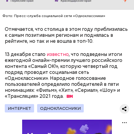
нужно застыть на месте и не двигаться;
нельзя ни в коем случае махать руками;
не стоит пытаться «поймать» молнию или
Фото: Пресс-служба социальной сети «Одноклассники»
потрогать, особенно металлическими
предметами.
Отмечается, что столица в этом году приблизилась
к самым позитивным регионам и поднялась в
рейтинге, но так и не вошла в топ-10.
13 декабря стало
известно
, что подведены итоги
ежегодной онлайн-премии лучшего российского
Множество людей совершают паломнические
контента «Самый ОК!», которую четвертый год
поездки, чтобы поклониться мощам Святителя
подряд проводит социальная сеть
— Первые двое суток мы постоянно были на ногах.
Николая, которые находятся в Италии. 19 декабря
«Одноклассники». Народное голосование
Каждые два часа ездили делать замеры радиации.
отмечается Никола Зимний, а 22 мая Никола вешний
пользователей определило победителей в пяти
Время от выезда до выезда — на отдых. Работа и
или летний. Этот день установлен в память об
номинациях: «Фильм», «Хит», «Сериал», «Шоу» и
есть работа. Ее надо выполнять, — говорит он.
обретении его мощей.
«Трансляция» 2021
года.
ИНТЕРНЕТ
ОДНОКЛАССНИКИ
При встрече с шаровой молнией важно не
паниковать, подчеркнул Бычков:
Святой Николай Чудотворец считается
покровителем путешествующих, а также