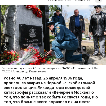
А еще, удержав меч палача, святой Николай спас от
смерти трех мужей, невинно осужденных
корыстолюбивым градоначальником.
Специалист гражданской обороны Московского
авиацентра Владимир Макеев в 1986 году служил в
Киеве в отдельном механизированном полку
гражданской обороны. На тот момент, когда
произошла авария на Чернобыльской атомной
АВАРИИ
ЧЕРНОБЫЛЬ
ИСТОРИЯ
станции, ему было 26 лет.
Возложение цветов к 40-летию аварии на ЧАЭС в Мелитополе / Фото:
ТАСС / Александр Полегенько
Ровно 40 лет назад, 26 апреля 1986 года,
произошла авария на Чернобыльской атомной
Как гласит предание, совершая паломничество в
электростанции. Ликвидаторы последствий
Иерусалим, Николай Чудотворец по просьбе
катастрофы рассказали «Вечерней Москве» о
отчаявшихся путников молитвой успокоил
том, что помнят о тех событиях спустя годы, и о
разбушевавшееся море.
том, что больше всего поразило их на месте