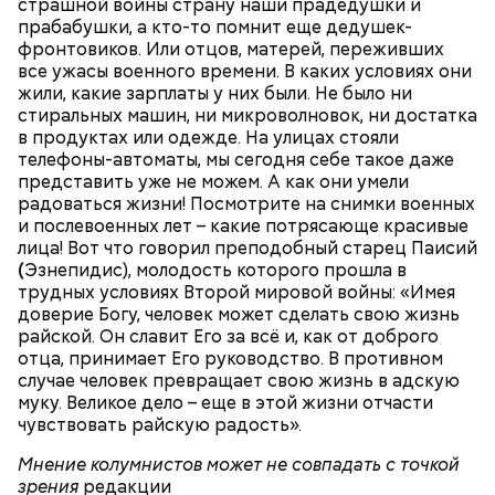
страшной войны страну наши прадедушки и
прабабушки, а кто-то помнит еще дедушек-
фронтовиков. Или отцов, матерей, переживших
все ужасы военного времени. В каких условиях они
жили, какие зарплаты у них были. Не было ни
Однако диетолог предупредила: не для всех дыня
Вовсю идет и сезон черешни. «Вечерняя Москва»
стиральных машин, ни микроволновок, ни достатка
может быть полезна. В первую очередь ее стоит
узнала у врача — эндокринолога-диетолога
в продуктах или одежде. На улицах стояли
есть с осторожностью людям:
Натальи Лазуренко,
как правильно есть эту ягоду
с
телефоны-автоматы, мы сегодня себе такое даже
пользой для здоровья.
представить уже не можем. А как они умели
радоваться жизни! Посмотрите на снимки военных
и послевоенных лет – какие потрясающе красивые
лица! Вот что говорил преподобный старец Паисий
(
Эзнепидис), молодость которого прошла в
трудных условиях Второй мировой войны: «Имея
доверие Богу, человек может сделать свою жизнь
райской. Он славит Его за всё и, как от доброго
отца, принимает Его руководство. В противном
случае человек превращает свою жизнь в адскую
муку. Великое дело – еще в этой жизни отчасти
— Наиболее распространенные борщ, щи, котлеты,
чувствовать райскую радость».
салаты, лаваш с творогом и сыром, пироги, омлет,
запеканка. Щавеля там везде используется
Мнение колумнистов может не совпадать с точкой
немного, поэтому никакого вреда от него не будет.
зрения
редакции