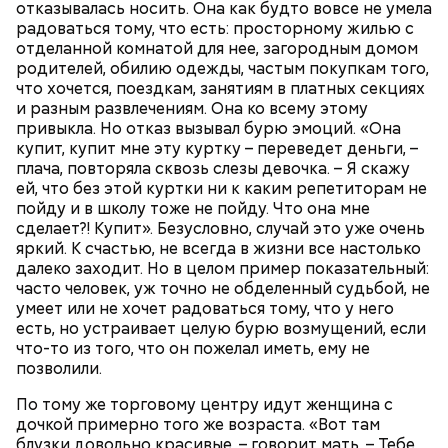
отказывалась носить. Она как будто вовсе не умела
радоваться тому, что есть: просторному жилью с
отделанной комнатой для нее, загородным домом
родителей, обилию одежды, частым покупкам того,
что хочется, поездкам, занятиям в платных секциях
и разным развлечениям. Она ко всему этому
привыкла. Но отказ вызывал бурю эмоций. «Она
купит, купит мне эту куртку – переведет деньги, –
плача, повторяла сквозь слезы девочка. – Я скажу
Также не нужно есть дыню до корки, потому что
ей, что без этой куртки ни к каким репетиторам не
именно там скапливаются нитраты. И важно
пойду и в школу тоже не пойду. Что она мне
тщательно ее мыть, чтобы не отравиться, добавила
сделает?! Купит». Безусловно, случай это уже очень
собеседница «ВМ».
яркий. К счастью, не всегда в жизни все настолько
далеко заходит. Но в целом пример показательный:
часто человек, уж точно не обделенный судьбой, не
умеет или не хочет радоваться тому, что у него
есть, но устраивает целую бурю возмущений, если
что-то из того, что он пожелал иметь, ему не
позволили.
По тому же торговому центру идут женщина с
дочкой примерно того же возраста. «Вот там
блузки довольно красивые, – говорит мать. – Тебе