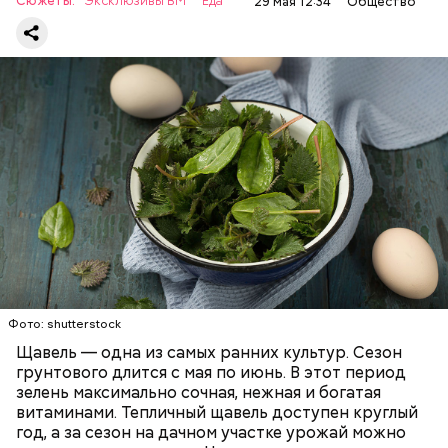
Сюжеты:
Эксклюзивы ВМ
Еда
29 мая 12:34
Общество
продукт тоже лучше исключить из рациона, —
предупредила врач. — Он может привести к
повышению кислотности желудка и раздражать
слизистые оболочки.
Опасность же щавеля состоит в том, что он
содержит большое количество щавелевой кислоты,
которая может способствовать образованию
Фото: shutterstock
камней в почках, объяснила диетолог.
Щавель — одна из самых ранних культур. Сезон
ЗДОРОВЬЕ
ВРАЧИ
РАСТЕНИЯ
грунтового длится с мая по июнь. В этот период
ПРОДУКТЫ
зелень максимально сочная, нежная и богатая
витаминами. Тепличный щавель доступен круглый
год, а за сезон на дачном участке урожай можно