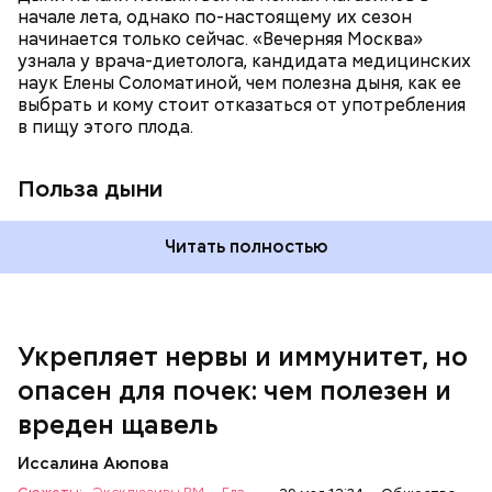
магний — помогает калию и не дает сосудам
начале лета, однако по-настоящему их сезон
спазмироваться.
начинается только сейчас. «Вечерняя Москва»
узнала у врача-диетолога, кандидата медицинских
наук Елены Соломатиной, чем полезна дыня, как ее
выбрать и кому стоит отказаться от употребления
По мнению специалиста, здоровому человеку
в пищу этого плода.
достаточно включать щавель в рацион несколько
раз в месяц. В небольших количествах в свежем
виде или припущенном на сковороде.
Польза дыни
Читать полностью
Укрепляет нервы и иммунитет, но
опасен для почек: чем полезен и
— Если человек уже болеет мочекаменной
вреден щавель
болезнью, щавель ему не рекомендуется. При
артрите, гастрите, холецистите, синдроме
Иссалина Аюпова
раздраженного кишечника, язвах и панкреатите