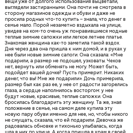
вещи уже от долгого использования выцветали,
пожилым;
выглядели застиранными. Она почти не смотрела в
детям.
сторону магазинов одежды и обуви и даже не
просила родных что-то купить – знала, что денег в
семье мало. Порой незаметно вздыхала на улице,
увидев на ком-то очень уж понравившиеся модные
теплые зимние сапожки или легкое летнее платье.
Знакомая женщина как-то заметила такой вздох.
Дня через два она пришла к ним домой, и в руках у
нее были новые зимние сапоги. Она сказала: «Мне
подарили, а размер не подошел, узковаты. Чеков
нет, вернуть или обменять не могу. Может быть,
подойдет вашей дочке? Пусть примерит. Никаких
денег, что вы! Мне же подарили». Дочь примерила,
размер был как раз ее, у нее от радости загорелись
глаза, а сердце наполнилось восторгом: у нее
будут новые, красивые, теплые сапожки. Она
бросилась благодарить эту женщину. Та же, зная
положение в семье, на самом деле купила эту
новую пару обуви именно для нее, но, чтобы никого
Ранние плоды, по словам врача, лучше не есть:
не смущать, сказала, что ей подарили. Девочка же
Терапевт Кондрахин назвал
радовалась обновке и тихонько улыбалась, когда
Чистит сосуды и защищает от
продукты и напитки, которые
шла в них по улице. А когда пришла в храм в своей
рака: чем полезен кресс-салат