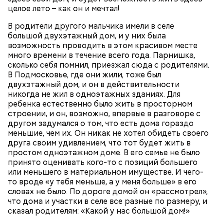
целое лето – как он и мечтал!
В родители другого мальчика имели в селе
большой двухэтажный дом, и у них была
возможность проводить в этом красивом месте
много времени в течение всего года. Парнишка,
сколько себя помнил, приезжал сюда с родителями.
В Подмосковье, где они жили, тоже был
двухэтажный дом, и он в действительности
никогда не жил в одноэтажных зданиях. Для
ребенка естественно было жить в просторном
— Она должна приятно пахнуть. Если дыня не
строении, и он, возможно, впервые в разговоре с
пахнет, значит, ее созревание ускорили или
другом задумался о том, что есть дома гораздо
сорвали недозревшей. Она может быть мягкой, но
меньшие, чем их. Он никак не хотел обидеть своего
будет безвкусной.
друга своим удивлением, что тот будет жить в
простом одноэтажном доме. В его семье не было
принято оценивать кого-то с позиций большего
или меньшего в материальном имуществе. И чего-
то вроде «у тебя меньше, а у меня больше» в его
словах не было. По дороге домой он «рассмотрел»,
что дома и участки в селе все разные по размеру, и
сказал родителям: «Какой у нас большой дом!»