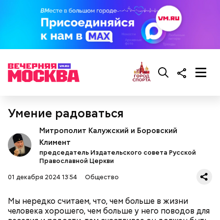
— Ранний сорт «Колхозница» выращивают в
России. А дыня «Торпеда» растет в основном в
Узбекистане. Этот сорт созревает в августе, —
сообщила Соломатина.
Умение радоваться
Митрополит Калужский и Боровский
Климент
председатель Издательского совета Русской
Православной Церкви
01 декабря 2024 13:54
Общество
Мы нередко считаем, что, чем больше в жизни
человека хорошего, чем больше у него поводов для