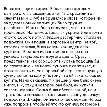
Вспомню еще историю. В большом торговом
центре стояла школьница лет 15 с красными от
слез глазами. С губ ее срывались слова, которые из-
за одолевающих ее эмоций было трудно
разобрать. Можно было подумать, что что-то
Фото: Shutterstock
произошло. Например, кошелек украли. Или кто-то
что-то дорогое отнял. Рядом растерянно стояла ее
подружка. Они пошли в торговый центр. На той,
которая плакала, была новенькая недешевая
курточка. В одном из магазинов центра она
увидела такую же, но другого цвета. Сразу
представила, как хорошо эта куртка подошла бы
Как выбрать дыню
по сочетанию к ее новой сумочке и сапожкам, и
стала звонить маме с просьбой перевести нужную
сумму денег на карту, потому что ей захотелось ее
купить. Мама отказала, т. к. вещей у нее было очень
много, и куртку, в которой она была, ей купили
совсем недавно. Семья была обеспеченной, но и
траты были немалые, в том числе на саму девочку-
подростка. Шкафы ломились от ее одежды. Не раз
уже, попросив, чтобы ей что-то купили, потом она