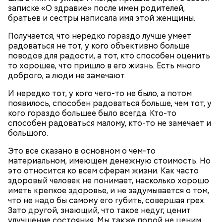
выводят токсины из организма
записке «О здравие» после имен родителей,
братьев и сестры написала имя этой женщины.
Получается, что нередко гораздо лучше умеет
радоваться не тот, у кого объективно больше
поводов для радости, а тот, кто способен оценить
то хорошее, что пришло в его жизнь. Есть много
доброго, а люди не замечают.
И нередко тот, у кого чего-то не было, а потом
появилось, способен радоваться больше, чем тот, у
кого гораздо большее было всегда. Кто-то
— В дыне содержится много сахара, который
способен радоваться малому, кто-то не замечает и
представлен фруктозой. С одной стороны — это
большого.
хорошо, потому что дает энергию. Но важно
помнить, что сладкими дынями не нужно сильно
Это все сказано в основном о чем-то
увлекаться, так же как и арбузами, людям с
материальном, имеющем денежную стоимость. Но
сахарным диабетом и лишним весом, —
это относится ко всем сферам жизни. Как часто
подчеркнула доктор.
здоровый человек не понимает, насколько хорошо
иметь крепкое здоровье, и не задумывается о том,
что не надо бы самому его губить, совершая грех.
Зато другой, знающий, что такое недуг, ценит
улучшение состояния. Мы также порой не ценим