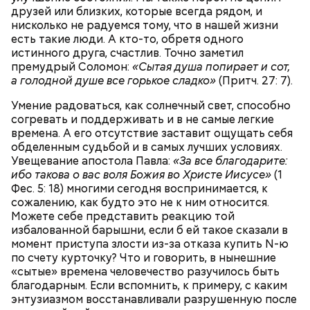
друзей или близких, которые всегда рядом, и
нисколько не радуемся тому, что в нашей жизни
есть такие люди. А кто-то, обретя одного
истинного друга, счастлив. Точно заметил
премудрый Соломон:
«Сытая душа попирает и сот,
а голодной душе все горькое сладко»
(Притч. 27: 7).
Умение радоваться, как солнечный свет, способно
с сахарным диабетом;
согревать и поддерживать и в не самые легкие
лишним весом.
времена. А его отсутствие заставит ощущать себя
обделенным судьбой и в самых лучших условиях.
Увещевание апостола Павла:
«За все благодарите:
ибо такова о вас воля Божия во Христе Иисусе»
(1
Фес. 5: 18) многими сегодня воспринимается, к
сожалению, как будто это не к ним относится.
Можете себе представить реакцию той
избалованной барышни, если б ей такое сказали в
момент приступа злости из-за отказа купить N-ю
по счету курточку? Что и говорить, в нынешние
«сытые» времена человечество разучилось быть
благодарным. Если вспомнить, к примеру, с каким
энтузиазмом восстанавливали разрушенную после