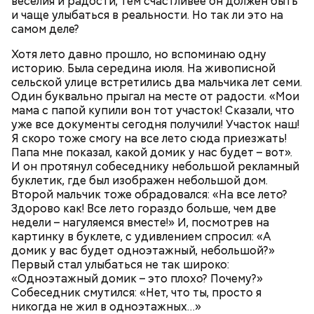
веселия и радости, тем счастливее он должен быть
и чаще улыбаться в реальности. Но так ли это на
Еще важно знать, откуда дыню привезли к нам,
самом деле?
подчеркнула диетолог. Самолетом их не
доставляют, поэтому пока она приедет, как и
Хотя лето давно прошло, но вспоминаю одну
любые фрукты и овощи, она может терять свои
историю. Была середина июля. На живописной
витамины.
сельской улице встретились два мальчика лет семи.
Один буквально прыгал на месте от радости. «Мои
мама с папой купили вон тот участок! Сказали, что
уже все документы сегодня получили! Участок наш!
Я скоро тоже смогу на все лето сюда приезжать!
Папа мне показал, какой домик у нас будет – вот».
И он протянул собеседнику небольшой рекламный
буклетик, где был изображен небольшой дом.
Второй мальчик тоже обрадовался: «На все лето?
Здорово как! Все лето гораздо больше, чем две
недели – нагуляемся вместе!» И, посмотрев на
картинку в буклете, с удивлением спросил: «А
домик у вас будет одноэтажный, небольшой?»
Первый стал улыбаться не так широко:
«Одноэтажный домик – это плохо? Почему?»
— Есть опасность, что гнилостные процессы
Собеседник смутился: «Нет, что ты, просто я
распространились по всему плоду. Ей можно
никогда не жил в одноэтажных…»
отравиться.