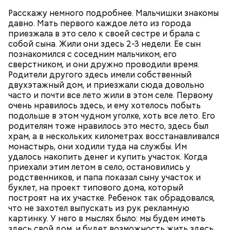
Расскажу немного подробнее. Мальчишки знакомы
давно. Мать первого каждое лето из города
приезжала в это село к своей сестре и брала с
собой сына. Жили они здесь 2-3 недели. Ее сын
познакомился с соседним мальчиком, его
сверстником, и они дружно проводили время.
Родители другого здесь имели собственный
двухэтажный дом, и приезжали сюда довольно
часто и почти все лето жили в этом селе. Первому
очень нравилось здесь, и ему хотелось побыть
подольше в этом чудном уголке, хоть все лето. Его
родителям тоже нравилось это место, здесь был
храм, а в нескольких километрах восстанавливался
монастырь, они ходили туда на службы. Им
удалось накопить денег и купить участок. Когда
приехали этим летом в село, остановились у
Кроме того, специалист не советует покупать
родственников, и папа показал сыну участок и
дыню с вмятиной или перележавшую в магазине
буклет, на проект типового дома, который
долгое время:
построят на их участке. Ребенок так обрадовался,
что не захотел выпускать из рук рекламную
картинку. У него в мыслях было: мы будем иметь
здесь свой дом, и будет возможность жить здесь