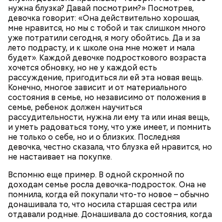
нужна блузка? Давай посмотрим?» Посмотрев,
девочка говорит: «Она действительно хорошая,
мне нравится, но мы с тобой и так слишком много
уже потратили сегодня, я могу обойтись. Да и за
— Там может содержаться огромное количество
лето подрасту, и к школе она мне может и мала
нитратов, которое вызовет головокружение,
будет». Каждой девочке подросткового возраста
гипоксию и ухудшение физического состояния, —
хочется обновку, но не у каждой есть
предостерегла Соломатина.
рассуждение, пригодиться ли ей эта новая вещь.
Конечно, многое зависит и от материального
состояния в семье, но независимо от положения в
семье, ребенок должен научиться
рассудительности, нужна ли ему та или иная вещь,
и уметь радоваться тому, что уже имеет, и помнить
не только о себе, но и о близких. Последняя
девочка, честно сказала, что блузка ей нравится, но
не настаивает на покупке.
Вспомню еще пример. В одной скромной по
доходам семье росла девочка-подросток. Она не
помнила, когда ей покупали что-то новое – обычно
донашивала то, что носила старшая сестра или
беременным, кормящим женщинам;
отдавали родные. Донашивала до состояния, когда
людям с ослабленной иммунной системой;