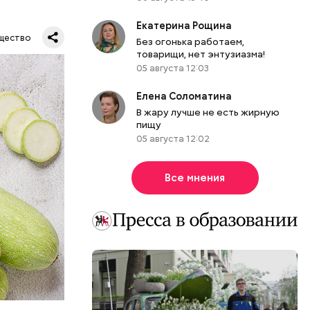
Екатерина Рощина
щество
Без огонька работаем,
товарищи, нет энтузиазма!
05 августа 12:03
Елена Соломатина
В жару лучше не есть жирную
пищу
05 августа 12:02
Все мнения
вает
р,
ргор