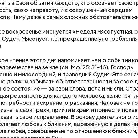
нять в Свои объятия каждого, кто осознает свою 
сть, свою неправоту, и с сокрушенным сердцем
я к Нему даже в самых сложных обстоятельств жи
 воскресенье именуется «Неделя мясопустная, о
Суде». Мясопуст, т.е. прекращение употребления
.
кое чтение этого дня напоминает нам о событии к
ловечества на земле (см. Мф. 25: 31-46). Господь
нно и милосердный, и праведный Судия. Это означ
не должны забывать об ответственности за свое 
ное состояние — за свои слова, дела и мысли. Ст
, порезанные кубиками, нужно легко обжарить на
етолог предупредила: не для всех дыня может бы
щая реальность для каждого человека, является г
. К ним добавляются зелень петрушки, чеснок, сол
В первую очередь ее стоит есть с осторожностью
потребности искреннего раскаяния. Человек не т
 масло. Получается очень вкусно, — поделился р
Как узнать, снесут ли дом по
Как предотврат
знать свои грехи, прийти в храм и принести покаян
реновации в Москве: где
диабета
оказать свое исправление. В основу деятельного и
искать информацию и сроки
олагает любовь к ближним, выраженную в делах м
ела любви, совершенные по отношению к ближним,