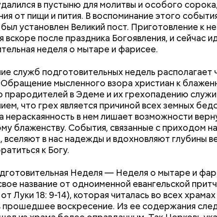
далился в пустыню для молитвы и особого сорок
ды, по словам врача, лучше не есть:
ы черри либо грунтовые.
ия от пищи и пития. В воспоминание этого событи
был установлен Великий пост. Приготовление к н
я вскоре после праздника Богоявления, и сейчас и
тельная неделя о мытаре и фарисее.
е служб подготовительных недель располагает ч
Терапевт Кондрах
Чистит сосуды и 
 Обращение мысленного взора христиан к блажен
продукты и напит
от рака: чем поле
которые выводят 
салат
 прародителей в Эдеме и их грехопадению служи
организма
ием, что грех является причиной всех земных бед
 а нераскаянность в нем лишает возможности верн
му блаженству. События, связанные с приходом н
, вселяют в нас надежды и вдохновляют глубины 
ратиться к Богу.
дготовительная Неделя — Неделя о мытаре и фа
свое название от одноименной евангельской притчи
от Луки 18: 9-14), которая читалась во всех храмах
в прошедшее воскресение. Из ее содержания след