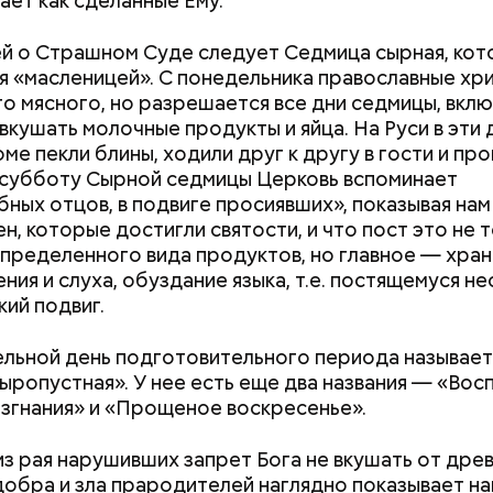
ает как сделанные Ему.
й о Страшном Суде следует Седмица сырная, кот
я «масленицей». С понедельника православные хр
го мясного, но разрешается все дни седмицы, вкл
 вкушать молочные продукты и яйца. На Руси в эти 
ме пекли блины, ходили друг к другу в гости и пр
В субботу Сырной седмицы Церковь вспоминает
ных отцов, в подвиге просиявших», показывая нам
ен, которые достигли святости, и что пост это не 
определенного вида продуктов, но главное — хра
ения и слуха, обуздание языка, т.е. постящемуся 
кий подвиг.
льной день подготовительного периода называет
;
ыропустная». У нее есть еще два названия — «Во
а;
згнания» и «Прощеное воскресенье».
ое масло;
из рая нарушивших запрет Бога не вкушать от дре
erstock
добра и зла прародителей наглядно показывает н