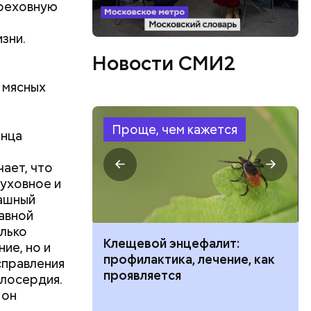
греховную
зни.
Новости СМИ2
 мясных
Проще, чем кажется
онца
ает, что
духовное и
рашный
ть
лавной
ь и
 людям:
олько
ецептом
ить развитие
Клещевой энцефалит:
ие, но и
профилактика, лечение, как
справления
проявляется
илосердия.
 он