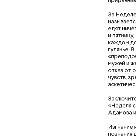
приравнив
За Неделе
называетс
едят ниче
и пятницу,
каждом до
гулянье. 
«преподоб
мужей и ж
отказ от 
чувств, зр
аскетичес
Заключите
кабачок
«Неделя с
петрушк
Адамова и
чеснок;
оливков
Изгнание 
соль.
Фото: Shutt
познания 