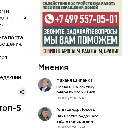
и
ом и
едлагаются
и,
и
га поста.
прощения.
тся
Мнения
едакции
Михаил Щипанов
Плевать на критику
очередного нытика
06 августа 15:41
топ-5
Александр Лосото
Лекарство будущего:
таблетка-оригами
06 августа 15:40