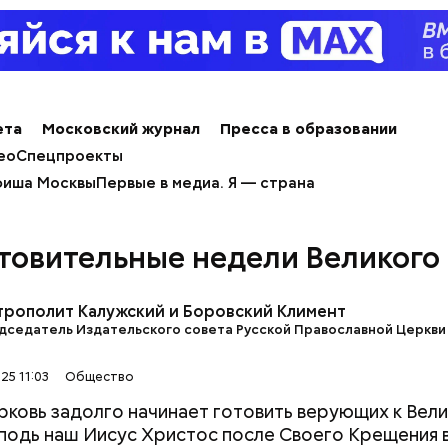
ета
Московский журнал
Пресса в образовании
ео
Спецпроекты
иша Москвы
Первые в медиа. Я — страна
товительные недели Великого
трополит Калужский и Боровский Климент
дседатель Издательского совета Русской Православной Церкви
25 11:03
Общество
;
рковь задолго начинает готовить верующих к Вел
сподь наш Иисус Христос после Своего Крещения 
льное масло;