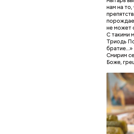
мытарь вы
нам на то,
препятств
— В дыне 
порождает
С одной с
Ингредие
не может 
помнить, ч
С такими 
арбузами,
Триодь По
подчеркну
братие…» (
Смирим се
Боже, гре