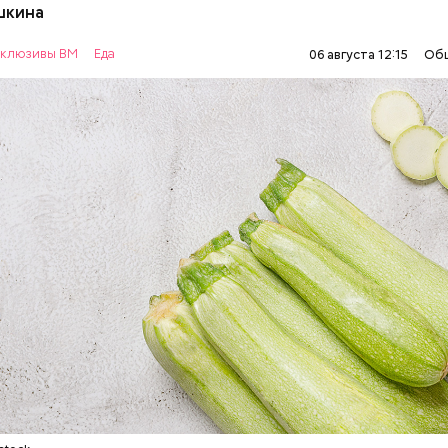
шкина
нты:
клюзивы ВМ
Еда
06 августа 12:15
Об
ОВОЩИ
РЕЦЕПТЫ
т стресса он держит сосуды под контролем и
ует более 300 реакций нашего организма. Также
ьно влияет на нервную систему, успокаивает,
щает спазмы, — пояснила Соломатина.
 — укрепляет кости, зубы, волосы и ногти и оказы
ивающее действие;
 С — работает как антиоксидант, иммуномодулято
т выработке соединительной ткани, улучшает ту