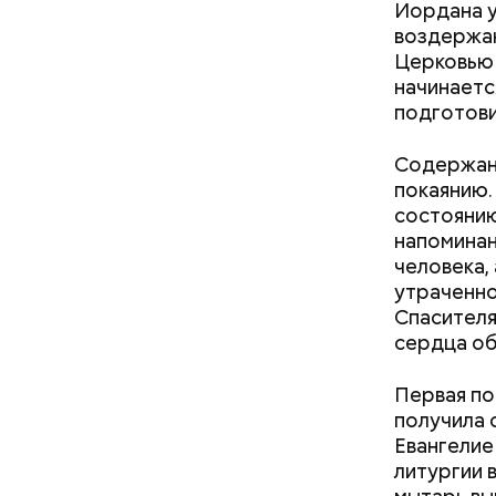
Иордана у
Ранние пло
помидор
воздержан
Церковью 
начинаетс
подготови
Содержани
покаянию.
состоянию
напоминан
человека,
утраченно
Спасителя
сердца об
Первая по
получила 
Евангелие 
литургии 