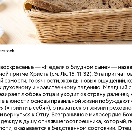
Разрыв в деньгах: как
В прокат выход
erstock
ным диабетом;
обстоят дела с гендерными
фильм «Чучело»:
весом.
стереотипами на рынке
смотреть и что 
ти из кабачков
воскресенье — «Неделя о блудном сыне» — назва
труда в России
критики
й притче Христа (см. Лк. 15: 11-32). Эта притча го
 самости, горячности, жажды новых ощущений, 
к духовному и нравственному падению. Младший с
езирает любовь отца и уходит «в страну далече», 
е в юности основы правильной жизни побуждают 
я («прийти в себя»), отказаться от жизни греховно
 и вернуться к Отцу. Безграничное милосердие Бо
адежду в душу отчаявшегося грешника, который, 
лоти, оказывается в бедственном состоянии. Оте