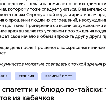
последствия греха и напоминает о необходимост
ия, которому тоже следует учиться. В евангельск
ком чтениях Сыропустной недели христианам пр
ия о прощении людям их согрешений, неосуждени
и дел тьмы. Примирение со всеми окружающими 
ие вражды является условием прохождения подви
рет свое начало и обычай просить друг у друга 
ыни
щий день после Прощеного воскресенья начинае
ост.
лумнистов может не совпадать с точкой зрения
р
АВИЕ
РЕЛИГИЯ
ВЕЛИКИЙ ПОСТ
, спагетти и блюдо по-тайски: 
тов из кабачков