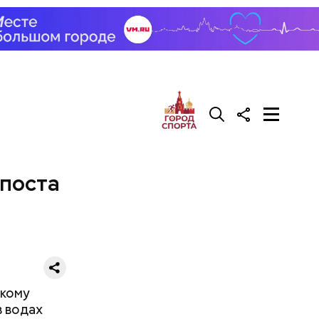
 поста
икому
в водах