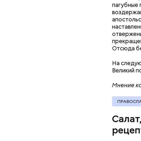
пагубные 
воздержан
апостольс
наставлен
отвержени
прекращен
Отсюда бе
Вред д
На следую
Великий п
Мнение ко
ПРАВОСЛ
Салат
рецеп