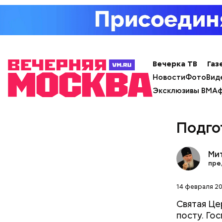
Вечерка ТВ
Газ
Новости
Фото
Вид
Эксклюзивы ВМ
Аф
Подго
Ми
пре
14 февраля 20
кабачок
Святая Це
брынза;
посту. Го
растите