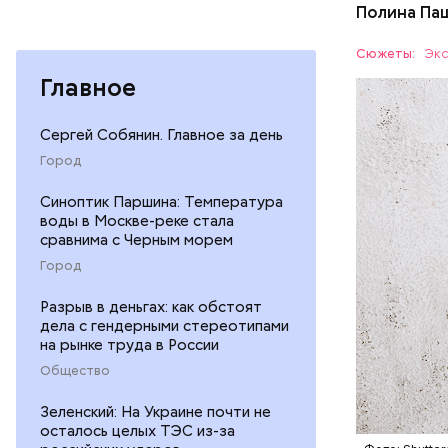
Полина Па
Ингредие
Сюжеты:
Экс
Главное
ЕДА
Сергей Собянин. Главное за день
Город
Синоптик Паршина: Температура
воды в Москве-реке стала
сравнима с Черным морем
— В момен
Город
контролир
положител
Разрыв в деньгах: как обстоят
дела с гендерными стереотипами
предотвра
кремний
на рынке труда в России
омолаж
Общество
витамин
помогае
Зеленский: На Украине почти не
кожи;
осталось целых ТЭС из-за