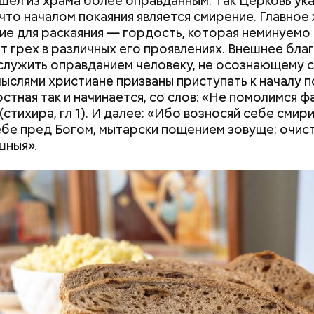
шел из храма более оправданным. Так Церковь ук
 что началом покаяния является смирение. Главное
ие для раскаяния — гордость, которая неминуемо
содержится много сахара, который представлен 
 грех в различных его проявлениях. Внешнее бла
тороны — это хорошо, потому что дает энергию.
нты:
служить оправданием человеку, не осознающему с
то сладкими дынями не нужно сильно увлекаться, та
мыслями христиане призваны приступать к началу п
 людям с сахарным диабетом и лишним весом, —
стная так и начинается, со слов: «Не помолимся ф
ла доктор.
стихира, гл 1). И далее: «Ибо возносяй себе смири
бе пред Богом, мытарски пощением зовуще: очист
шныя».