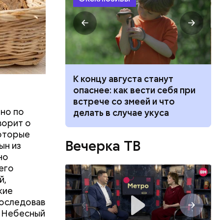
ит новый
К концу августа станут
 стоит ли
опаснее: как вести себя при
говорят
встрече со змеей и что
но по
делать в случае укуса
ворит о
которые
Вечерка ТВ
ын из
но
его
й,
жие
последовав
ц Небесный