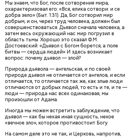
Мы знаем, что Бог, после сотворения мира,
охарактеризовал его: «Вся, елика сотвори: и се
добра зело» (Быт. 1:31). Да, Бог сотворил мир
добрым, и он, через труд человека, должен был
совершенствоваться. Дьявол сначала человека, а
Кабачки, тушеные с курицей
затем весь окружающий нас мир погрузил в
Эндокринолог Куликова
область тьмы. Хорошо это сказал Ф.М.
Фото: Shutterstock
Уберут отеки и улучшат зрение:
Как приготовить домашний
объяснила, в чем заключается
диетолог Соломатина рассказала
Достоевский: «Дьявол с Богом борется, а поле
майонез: три простых рецепта
польза сезонных овощей и
о пользе кабачков
битвы — сердца людей» И здесь возникает
фруктов
вопрос: почему дьявол — злой?
Природа дьявола — ангельская, и по своей
природе дьявол не отличается от ангелов, и если
отличается, то отличается так же, как злые люди
Как выбрать дыню
отличаются от добрых людей, то есть и те, и те —
люди — природа нас всех одинаковая, мы
произошли от Адама.
Иногда мы можем встретить заблуждение, что
дьявол — как бы некая иная сущность, некое
«вечное зло», которое противостоит Богу.
На самом деле это не так, и Церковь, напротив,