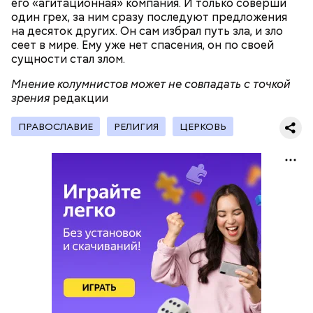
его «агитационная» компания. И только соверши
— Кабачки, порезанные кубиками, нужно легко
один грех, за ним сразу последуют предложения
обжарить на сковороде. К ним добавляются зелень
на десяток других. Он сам избрал путь зла, и зло
петрушки, чеснок, соль и оливковое масло.
сеет в мире. Ему уже нет спасения, он по своей
Получается очень вкусно, — поделился рецептом
сущности стал злом.
Копылов.
Мнение колумнистов может не совпадать с точкой
зрения
редакции
с сахарным диабетом;
ПРАВОСЛАВИЕ
РЕЛИГИЯ
ЦЕРКОВЬ
лишним весом.
кабачок;
петрушка;
чеснок;
оливковое масло;
соль.