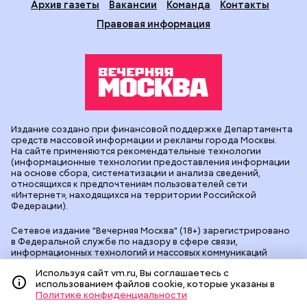
Архив газеты
Вакансии
Команда
Контакты
Правовая информация
Издание создано при финансовой поддержке Департамента
средств массовой информации и рекламы города Москвы.
На сайте применяются рекомендательные технологии
(информационные технологии предоставления информации
на основе сбора, систематизации и анализа сведений,
относящихся к предпочтениям пользователей сети
«Интернет», находящихся на территории Российской
Федерации).
Сетевое издание "Вечерняя Москва" (18+) зарегистрировано
в Федеральной службе по надзору в сфере связи,
информационных технологий и массовых коммуникаций
(Роскомнадзор). Свидетельство о регистрации ЭЛ № ФС 77 -
Используя сайт vm.ru, Вы соглашаетесь с
90524 от 09.12.2025. Учредитель: АО "Редакция газеты
использованием файлов cookie, которые указаны в
"Вечерняя Москва". Главный редактор
vm.ru
: Александр
Политике конфиденциальности
Геннадьевич Глуходедов. Адрес редакции: 127015, г.Москва,