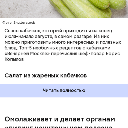
Фото: Shutterstock
Фото: Shutterstock
Сезон кабачков, который приходится на конец
июля–начало августа, в самом разгаре. Из них
можно приготовить много интересных и полезных
блюд. Топ-5 необычных рецептов с кабачками
«Вечерней Москве» перечислил шеф-повар Борис
Вред дыни
Копылов.
Салат из жареных кабачков
Читать полностью
кремний — укрепляет кости, зубы, волосы и
ногти и оказывает омолаживающее действие;
витамин С — работает как антиоксидант,
иммуномодулятор, помогает выработке
соединительной ткани, улучшает тургор кожи;
Омолаживает и делает органам
клетчатка — достаточно нежная и забирает
«пилинг изнутри»: чем полезна
излишки холестерина, сахара и соли тяжелых