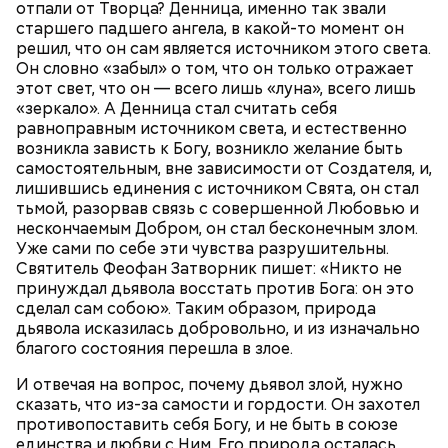
отпали от Творца? Денница, именно так звали
пожилым;
старшего падшего ангела, в какой-то момент он
детям.
решил, что он сам является источником этого света.
Он словно «забыл» о том, что он только отражает
этот свет, что он — всего лишь «луна», всего лишь
«зеркало». А Денница стал считать себя
равноправным источником света, и естественно
возникла зависть к Богу, возникло желание быть
самостоятельным, вне зависимости от Создателя, и,
Ингредиенты:
лишившись единения с источником Свята, он стал
тьмой, разорвав связь с совершенной Любовью и
нескончаемым Добром, он стал бесконечным злом.
Уже сами по себе эти чувства разрушительны.
Святитель Феофан Затворник пишет: «Никто не
принуждал дьявола восстать против Бога: он это
сделал сам собою». Таким образом, природа
дьявола исказилась добровольно, и из изначально
благого состояния перешла в злое.
И отвечая на вопрос, почему дьявол злой, нужно
Ранние плоды, по словам врача, лучше не есть:
сказать, что из-за самости и гордости. Он захотел
Терапевт Кондрахин назвал
противопоставить себя Богу, и не быть в союзе
Чистит сосуды и защищает от
продукты и напитки, которые
единства и любви с Ним. Его природа осталась
рака: чем полезен кресс-салат