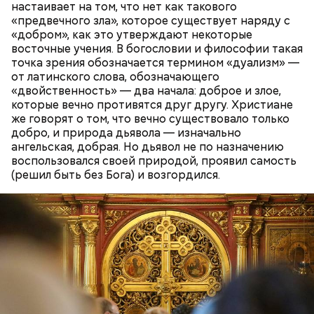
настаивает на том, что нет как такового
Противень ставится в духовку, разогретую до 180–
«предвечного зла», которое существует наряду с
190 градусов. Спагетти из кабачка нужно запекать
«добром», как это утверждают некоторые
25–30 минут.
восточные учения. В богословии и философии такая
точка зрения обозначается термином «дуализм» —
от латинского слова, обозначающего
«двойственность» — два начала: доброе и злое,
которые вечно противятся друг другу. Христиане
же говорят о том, что вечно существовало только
Также не нужно есть дыню до корки, потому что
добро, и природа дьявола — изначально
именно там скапливаются нитраты. И важно
ангельская, добрая. Но дьявол не по назначению
тщательно ее мыть, чтобы не отравиться, добавила
воспользовался своей природой, проявил самость
собеседница «ВМ».
(решил быть без Бога) и возгордился.
— Кабачки нужно натереть длинными слайсами
(это можно сделать на специальной терке),
похожими на спагетти, и уложить в противень.
Дальше нужно добавить немного растительного
масла, соль, а сверху бросить хаотично
порезанную брынзу. Затем добавляются помидоры
черри или грунтовые, — рассказал шеф-повар.