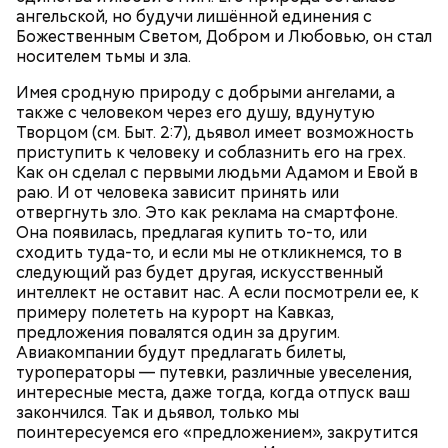
выводят токсины из организма
ангельской, но будучи лишённой единения с
Божественным Светом, Добром и Любовью, он стал
носителем тьмы и зла.
Имея сродную природу с добрыми ангелами, а
также с человеком через его душу, вдунутую
Спагетти из кабачков
Творцом (см. Быт. 2:7), дьявол имеет возможность
приступить к человеку и соблазнить его на грех.
Как он сделал с первыми людьми Адамом и Евой в
раю. И от человека зависит принять или
отвергнуть зло. Это как реклама на смартфоне.
— В дыне содержится много сахара, который
Она появилась, предлагая купить то-то, или
представлен фруктозой. С одной стороны — это
сходить туда-то, и если мы не откликнемся, то в
хорошо, потому что дает энергию. Но важно
следующий раз будет другая, искусственный
помнить, что сладкими дынями не нужно сильно
интеллект не оставит нас. А если посмотрели ее, к
увлекаться, так же как и арбузами, людям с
примеру полететь на курорт на Кавказ,
сахарным диабетом и лишним весом, —
предложения повалятся один за другим.
подчеркнула доктор.
Авиакомпании будут предлагать билеты,
туроператоры — путевки, различные увеселения,
интересные места, даже тогда, когда отпуск ваш
закончился. Так и дьявол, только мы
поинтересуемся его «предложением», закрутится