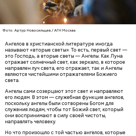
— Там может содержаться огромное количество
нитратов, которое вызовет головокружение,
Фото: Артур Новосильцев / АГН Москва
гипоксию и ухудшение физического состояния, —
предостерегла Соломатина.
Ангелов в христианской литературе иногда
называют «вторые светы». То есть, первый свет —
это Господь, а вторые светы — Ангелы. Как Луна
отражает солнечный свет, как зеркало, в которое
кабачок;
направлен луч света, его отражает, так и Ангелы
брынза;
являются чистейшими отражателями Божиего
растительное масло;
света.
помидоры черри либо грунтовые.
Ангелы сами созерцают этот свет и направляют
его людям. В этом — служебная функция ангелов,
поскольку ангелы были сотворены Богом для
служения людям, чтобы тот Божий свет, который
они воспринимают в силу своей чистоты,
направлять человеку.
беременным, кормящим женщинам;
Но что произошло с той частью ангелов, которые
людям с ослабленной иммунной системой;