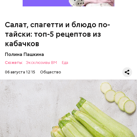
Салат, спагетти и блюдо по-
Однако диетолог предупредила: не для всех дыня
тайски: топ-5 рецептов из
может быть полезна. В первую очередь ее стоит
есть с осторожностью людям:
кабачков
Полина Пашкина
Сюжеты:
Эксклюзивы ВМ
Еда
06 августа 12:15
Общество
Ингредиенты:
ЕДА
ОВОЩИ
РЕЦЕПТЫ