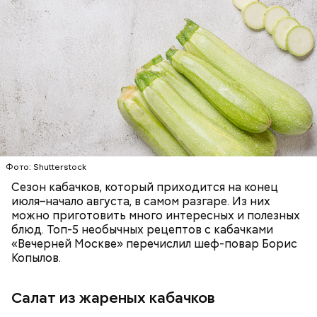
Ингредиенты:
ЕДА
ОВОЩИ
РЕЦЕПТЫ
Фото: Shutterstock
Фото: Shutterstock
Сезон кабачков, который приходится на конец
июля–начало августа, в самом разгаре. Из них
можно приготовить много интересных и полезных
блюд. Топ-5 необычных рецептов с кабачками
Вред дыни
«Вечерней Москве» перечислил шеф-повар Борис
Копылов.
Салат из жареных кабачков