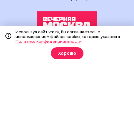
Используя сайт vm.ru, Вы соглашаетесь с
использованием файлов cookie, которые указаны в
Политике конфиденциальности
Издание создано при финансовой поддержке Департамента
средств массовой информации и рекламы города Москвы.
Хорошо
На сайте применяются рекомендательные технологии
(информационные технологии предоставления информации
на основе сбора, систематизации и анализа сведений,
относящихся к предпочтениям пользователей сети
«Интернет», находящихся на территории Российской
Федерации).
Сетевое издание "Вечерняя Москва" (18+) зарегистрировано
в Федеральной службе по надзору в сфере связи,
информационных технологий и массовых коммуникаций
(Роскомнадзор). Свидетельство о регистрации ЭЛ № ФС 77 -
90524 от 09.12.2025. Учредитель: АО "Редакция газеты
"Вечерняя Москва". Главный редактор
vm.ru
: Александр
Геннадьевич Глуходедов. Адрес редакции: 127015, г.Москва,
Бумажный пр-д, д. 14, стр. 2. Телефон:
+7(499)557-04-24
. Адрес
эл.почты:
edit@vm.ru
. Почта для связи с редакцией сайта:
news@vm.ru
.