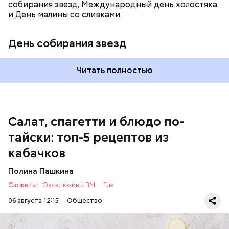
собирания звезд, Международный день холостяка
и День малины со сливками.
кабачок;
петрушка;
День собирания звезд
чеснок;
оливковое масло;
соль.
Читать полностью
Однако диетолог предупредила: не для всех дыня
Салат, спагетти и блюдо по-
может быть полезна. В первую очередь ее стоит
тайски: топ-5 рецептов из
есть с осторожностью людям:
кабачков
Полина Пашкина
Сюжеты:
Эксклюзивы ВМ
Еда
06 августа 12:15
Общество