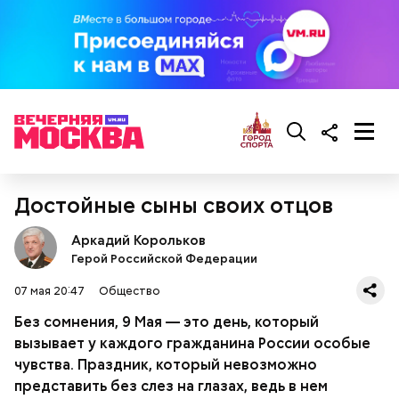
Достойные сыны своих отцов
Кабачки, тушеные с курицей
Фото: Shutterstock
Аркадий Корольков
Эндокринолог Куликова
Уберут отеки и улучшат зрение:
Герой Российской Федерации
Как приготовить домашний
объяснила, в чем заключается
диетолог Соломатина рассказала
майонез: три простых рецепта
польза сезонных овощей и
о пользе кабачков
07 мая 20:47
Общество
фруктов
Без сомнения, 9 Мая — это день, который
вызывает у каждого гражданина России особые
Как выбрать дыню
чувства. Праздник, который невозможно
представить без слез на глазах, ведь в нем