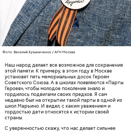
— Кабачки нужно натереть длинными слайсами
(это можно сделать на специальной терке),
День малины со сливками отмечается в США в
похожими на спагетти, и уложить в противень.
честь вкусового сочетания этой ягоды со сливками.
Дальше нужно добавить немного растительного
В этот праздник люди едят не только малину со
масла, соль, а сверху бросить хаотично
сливками, но и другие десерты на основе этих
порезанную брынзу. Затем добавляются помидоры
двух ингредиентов. Их можно купить в магазине
черри или грунтовые, — рассказал шеф-повар.
или сделать самостоятельно вместе со своими
родными и близкими.
Фото: Василий Кузьмиченок / АГН Москва
— Там может содержаться огромное количество
Наш народ делает все возможное для сохранения
нитратов, которое вызовет головокружение,
этой памяти. К примеру, в этом году в Москве
гипоксию и ухудшение физического состояния, —
установят пять мемориальных досок Героям
предостерегла Соломатина.
Советского Союза. А в школах появляются «Парты
Героев», чтобы молодое поколение знало и
гордилось подвигами своих предков. Я сам
недавно был на открытии такой парты в одной из
школ Марьино. И видел, с каким уважением и
кабачок;
гордостью дети относятся к истории своей
брынза;
страны.
растительное масло;
помидоры черри либо грунтовые.
С уверенностью скажу, что нас делает сильнее