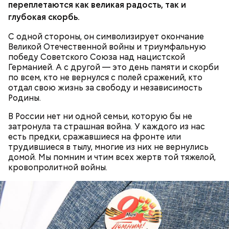
переплетаются как великая радость, так и
глубокая скорбь.
С одной стороны, он символизирует окончание
Великой Отечественной войны и триумфальную
победу Советского Союза над нацистской
Германией. А с другой — это день памяти и скорби
по всем, кто не вернулся с полей сражений, кто
отдал свою жизнь за свободу и независимость
Противень ставится в духовку, разогретую до 180–
Родины.
190 градусов. Спагетти из кабачка нужно запекать
25–30 минут.
В России нет ни одной семьи, которую бы не
затронула та страшная война. У каждого из нас
есть предки, сражавшиеся на фронте или
трудившиеся в тылу, многие из них не вернулись
домой. Мы помним и чтим всех жертв той тяжелой,
Также не нужно есть дыню до корки, потому что
кровопролитной войны.
именно там скапливаются нитраты. И важно
тщательно ее мыть, чтобы не отравиться, добавила
собеседница «ВМ».