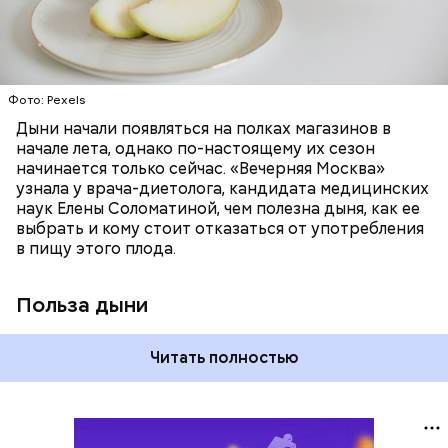
бета-каротин обеспечивает дыне желтый
ОВОЩИ
ЛЕТО
ФРУКТЫ
цвет;
лютеин и зеаксантин — эти каротиноиды
отлично поддерживают наше зрение;
калий — оказывает мочегонное действие,
Фото: Pexels
поддерживает сердечно-сосудистую
систему и предотвращает скачки давления;
Дыни начали появляться на полках магазинов в
магний — помогает калию и не дает сосудам
начале лета, однако по-настоящему их сезон
спазмироваться.
начинается только сейчас. «Вечерняя Москва»
узнала у врача-диетолога, кандидата медицинских
наук Елены Соломатиной, чем полезна дыня, как ее
выбрать и кому стоит отказаться от употребления
в пищу этого плода.
Польза дыни
Читать полностью