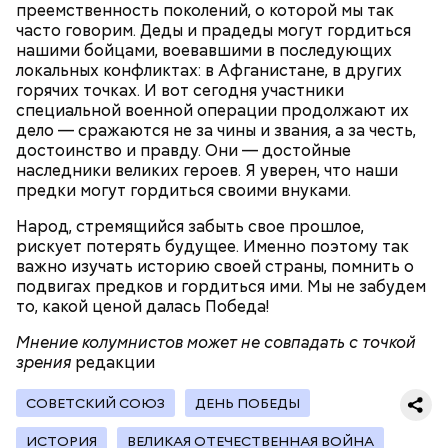
преемственность поколений, о которой мы так
День малины со сливками
часто говорим. Деды и прадеды могут гордиться
нашими бойцами, воевавшими в последующих
локальных конфликтах: в Афганистане, в других
горячих точках. И вот сегодня участники
беременным, кормящим женщинам;
специальной военной операции продолжают их
людям с ослабленной иммунной системой;
дело — сражаются не за чины и звания, а за честь,
пожилым;
достоинство и правду. Они — достойные
детям.
наследники великих героев. Я уверен, что наши
предки могут гордиться своими внуками.
Народ, стремящийся забыть свое прошлое,
рискует потерять будущее. Именно поэтому так
важно изучать историю своей страны, помнить о
подвигах предков и гордиться ими. Мы не забудем
то, какой ценой далась Победа!
В Международный день холостяка все мужчины
Ингредиенты:
Мнение колумнистов может не совпадать с точкой
без пары видятся со своими друзьями, устраивают
зрения
вечеринки, играют в видеоигры и проводят время,
редакции
наслаждаясь свободой и независимостью, пока
это возможно, ведь может быть и так, что через год
СОВЕТСКИЙ СОЮЗ
ДЕНЬ ПОБЕДЫ
они уже не будут холостяками.
ИСТОРИЯ
ВЕЛИКАЯ ОТЕЧЕСТВЕННАЯ ВОЙНА