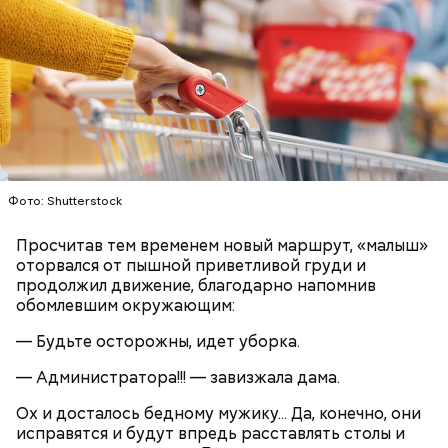
честь вкусового сочетания этой ягоды со сливками.
Дальше нужно добавить немного растительного
В этот праздник люди едят не только малину со
масла, соль, а сверху бросить хаотично
сливками, но и другие десерты на основе этих
порезанную брынзу. Затем добавляются помидоры
двух ингредиентов. Их можно купить в магазине
черри или грунтовые, — рассказал шеф-повар.
или сделать самостоятельно вместе со своими
родными и близкими.
Фото: Shutterstock
Просчитав тем временем новый маршрут, «малыш»
оторвался от пышной приветливой груди и
продолжил движение, благодарно напомнив
кабачок;
обомлевшим окружающим:
брынза;
— Будьте осторожны, идет уборка.
растительное масло;
помидоры черри либо грунтовые.
— Администратора!!! — завизжала дама.
День малины со сливками
Ох и досталось бедному мужику... Да, конечно, они
исправятся и будут впредь расставлять столы и