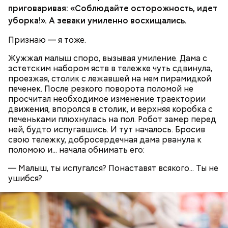
приговаривая: «Соблюдайте осторожность, идет
уборка!». А зеваки умиленно восхищались.
Признаю — я тоже.
Противень ставится в духовку, разогретую до 180–
Жужжал малыш споро, вызывая умиление. Дама с
190 градусов. Спагетти из кабачка нужно запекать
эстетским набором яств в тележке чуть сдвинула,
25–30 минут.
проезжая, столик с лежавшей на нем пирамидкой
печенек. После резкого поворота поломой не
просчитал необходимое изменение траектории
движения, впоролся в столик, и верхняя коробка с
печеньками плюхнулась на пол. Робот замер перед
ней, будто испугавшись. И тут началось. Бросив
свою тележку, добросердечная дама рванула к
поломою и... начала обнимать его:
— Малыш, ты испугался? Понаставят всякого... Ты не
ушибся?
— Кабачки нужно натереть длинными слайсами
(это можно сделать на специальной терке),
День малины со сливками отмечается в США в
похожими на спагетти, и уложить в противень.