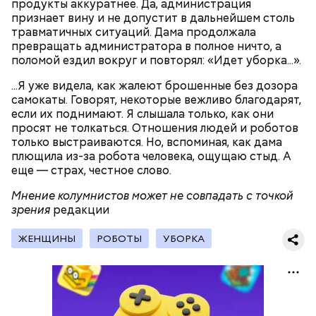
продукты аккуратнее. Да, администрация
признает вину и не допустит в дальнейшем столь
травматичных ситуаций. Дама продолжала
превращать администратора в полное ничто, а
поломой ездил вокруг и повторял: «Идет уборка...».
...Я уже видела, как жалеют брошенные без дозора
самокаты. Говорят, некоторые вежливо благодарят,
если их поднимают. Я слышала только, как они
просят не толкаться. Отношения людей и роботов
только выстраиваются. Но, вспоминая, как дама
плющила из-за робота человека, ощущаю стыд. А
еще — страх, честное слово.
В Международный день холостяка все мужчины
Ингредиенты:
Мнение колумнистов может не совпадать с точкой
без пары видятся со своими друзьями, устраивают
зрения
вечеринки, играют в видеоигры и проводят время,
редакции
наслаждаясь свободой и независимостью, пока
это возможно, ведь может быть и так, что через год
ЖЕНЩИНЫ
РОБОТЫ
УБОРКА
они уже не будут холостяками.