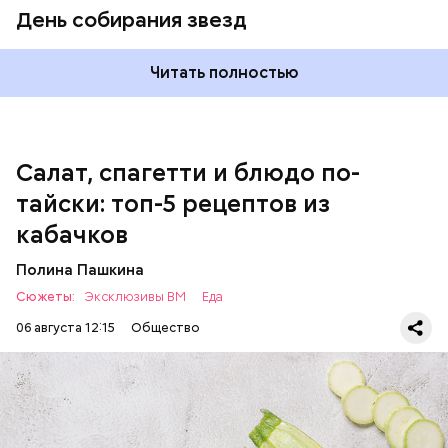
петрушка;
День собирания звезд
чеснок;
оливковое масло;
соль.
Читать полностью
Салат, спагетти и блюдо по-
тайски: топ-5 рецептов из
кабачков
Полина Пашкина
Сюжеты:
Эксклюзивы ВМ
Еда
06 августа 12:15
Общество
Ингредиенты: