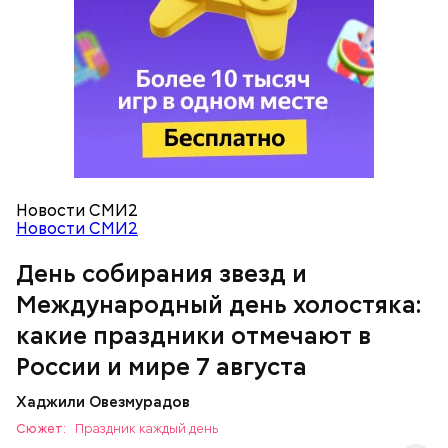
Новости СМИ2
Международный день холостяка
Спагетти из кабачков
Новости СМИ2
День собирания звезд и
Международный день холостяка:
какие праздники отмечают в
России и мире 7 августа
Хаджили Овезмурадов
Сюжет:
Праздник каждый день