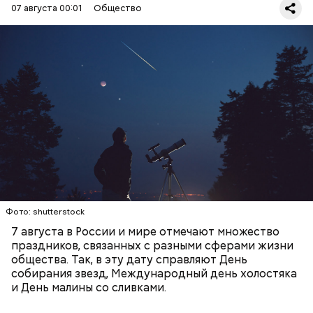
07 августа 00:01
Общество
День собирания звезд учрежден в честь
метеорного потока Персеиды, который ежегодно
можно наблюдать в августе. Все любители
— Кабачки, порезанные кубиками, нужно легко
смотреть на звездопад 7 августа выезжают за
обжарить на сковороде. К ним добавляются зелень
город — в местность, где нет светового
петрушки, чеснок, соль и оливковое масло.
ЕДА
ПРАЗДНИКИ
ЗВЕЗДОПАД
загрязнения и где можно невооруженным глазом
Получается очень вкусно, — поделился рецептом
СЛАДОСТИ
АСТРОНОМИЯ
наблюдать за падающими звездами.
Копылов.
Фото: shutterstock
7 августа в России и мире отмечают множество
праздников, связанных с разными сферами жизни
общества. Так, в эту дату справляют День
собирания звезд, Международный день холостяка
и День малины со сливками.
кабачок;