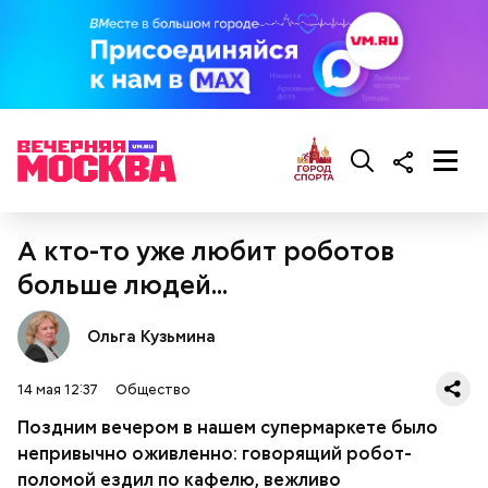
Кабачки, тушеные с курицей
Эндокринолог Куликова
Уберут отеки и улучшат зрение:
А кто-то уже любит роботов
Как приготовить домашний
объяснила, в чем заключается
диетолог Соломатина рассказала
майонез: три простых рецепта
польза сезонных овощей и
больше людей...
о пользе кабачков
фруктов
Ольга Кузьмина
14 мая 12:37
Общество
Поздним вечером в нашем супермаркете было
непривычно оживленно: говорящий робот-
поломой ездил по кафелю, вежливо