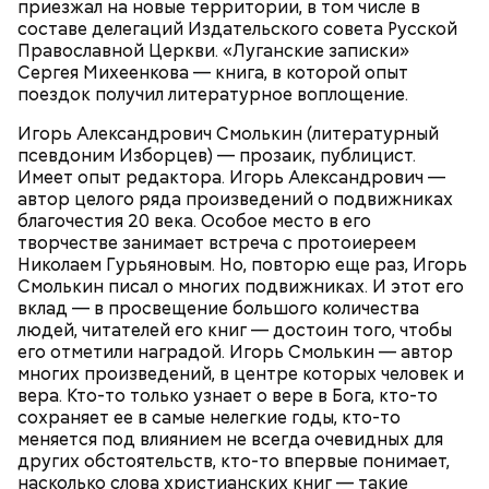
приезжал на новые территории, в том числе в
составе делегаций Издательского совета Русской
Православной Церкви. «Луганские записки»
Сергея Михеенкова — книга, в которой опыт
поездок получил литературное воплощение.
Игорь Александрович Смолькин (литературный
псевдоним Изборцев) — прозаик, публицист.
Имеет опыт редактора. Игорь Александрович —
автор целого ряда произведений о подвижниках
сок апельсина или лимона;
благочестия 20 века. Особое место в его
сахарная пудра.
творчестве занимает встреча с протоиереем
Николаем Гурьяновым. Но, повторю еще раз, Игорь
Смолькин писал о многих подвижниках. И этот его
вклад — в просвещение большого количества
людей, читателей его книг — достоин того, чтобы
Тонкости от шефа:
обжаривать перцы лучше в
его отметили наградой. Игорь Смолькин — автор
самом начале, чтобы они успели стать мягкими.
многих произведений, в центре которых человек и
вера. Кто-то только узнает о вере в Бога, кто-то
сохраняет ее в самые нелегкие годы, кто-то
Молодежь нарекла сардины новым суперфудом.
меняется под влиянием не всегда очевидных для
Доступная и вкусная рыба богата полезными
других обстоятельств, кто-то впервые понимает,
нутриентами, а потому о ней все чаще снимают
насколько слова христианских книг — такие