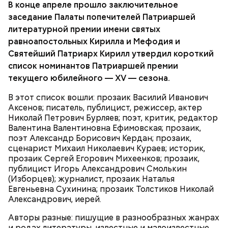
В конце апреле прошло заключительное
заседание Палаты попечителей Патриаршей
литературной премии имени святых
равноапостольных Кирилла и Мефодия и
Святейший Патриарх Кирилл утвердил короткий
список номинантов Патриаршей премии
текущего юбилейного — XV — сезона.
Затем в большой кастрюле нужно обжарить
кабачки, нарезанные на тонкие кусочки. После чего
В этот список вошли: прозаик Василий Иванович
добавить в емкость воду так, чтобы она покрывала
Аксенов; писатель, публицист, режиссер, актер
кабачки, и тушить 20 минут, затем посолить одной
Николай Петрович Бурляев; поэт, критик, редактор
столовой ложкой соли.
Валентина Валентиновна Ефимовская; прозаик,
поэт Александр Борисович Кердан; прозаик,
сценарист Михаил Николаевич Кураев; историк,
прозаик Сергей Егорович Михеенков; прозаик,
публицист Игорь Александрович Смолькин
(Изборцев); журналист, прозаик Наталья
Евгеньевна Сухинина; прозаик Толстиков Николай
Александрович, иерей.
Готовим:
В кастрюлю среднего размера
Авторы разные: пишущие в разнообразных жанрах
необходимо налить 20 мл растительного масла.
и родах литературы, известные и малоизвестные