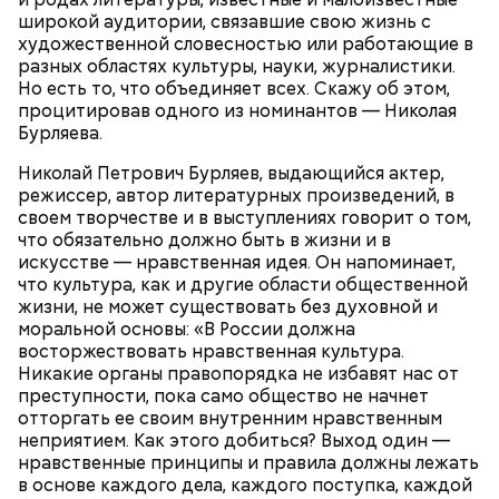
Пока масло нагревается, очистить и нарезать лук
широкой аудитории, связавшие свою жизнь с
мелкими кубиками, добавить их в кастрюлю с
художественной словесностью или работающие в
разогретым маслом и обжарить на слабом огне.
разных областях культуры, науки, журналистики.
Морковь очистить, натереть на крупной терке и
Но есть то, что объединяет всех. Скажу об этом,
отправить к луку тушиться на среднем огне, сюда
процитировав одного из номинантов — Николая
же добавить зубчик чеснока. Помидоры положить
Бурляева.
в самом конце обжарки и недолго потушить.
Николай Петрович Бурляев, выдающийся актер,
Кабачки — 1,5 кг.
режиссер, автор литературных произведений, в
Помидоры среднего размера — 2 шт.
своем творчестве и в выступлениях говорит о том,
Томатная паста — 1 ст. ложка с горкой.
что обязательно должно быть в жизни и в
Подсолнечное масло — 70 мл.
искусстве — нравственная идея. Он напоминает,
Морковь — 2 шт.
что культура, как и другие области общественной
Чеснок — 3 зубчика.
жизни, не может существовать без духовной и
Сахар — 2 ст. ложки.
моральной основы: «В России должна
Лук репчатый — 1 шт.
восторжествовать нравственная культура.
Перец душистый горошком — 5 шт.
Никакие органы правопорядка не избавят нас от
Лавровый лист — 1 шт.
преступности, пока само общество не начнет
Уксус столовый 9% — 1 ч. ложка.
отторгать ее своим внутренним нравственным
неприятием. Как этого добиться? Выход один —
нравственные принципы и правила должны лежать
в основе каждого дела, каждого поступка, каждой