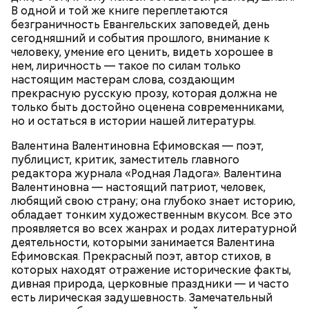
В одной и той же книге переплетаются
безграничность Евангельских заповедей, день
сегодняшний и события прошлого, внимание к
человеку, умение его ценить, видеть хорошее в
нем, лиричность — такое по силам только
Любимая кабачковая икра
настоящим мастерам слова, создающим
прекрасную русскую прозу, которая должна не
только быть достойно оценена современниками,
но и остаться в истории нашей литературы.
Валентина Валентиновна Ефимовская — поэт,
публицист, критик, заместитель главного
редактора журнала «Родная Ладога». Валентина
Валентиновна — настоящий патриот, человек,
любящий свою страну; она глубоко знает историю,
обладает тонким художественным вкусом. Все это
проявляется во всех жанрах и родах литературной
деятельности, которыми занимается Валентина
Ефимовская. Прекрасный поэт, автор стихов, в
которых находят отражение исторические факты,
дивная природа, церковные праздники — и часто
есть лирическая задушевность. Замечательный