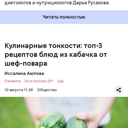
диетологов и нутрициологов Дарья Русакова.
Зеленый перец — 1 шт.
Для кулича понадобится:
Красный лук — 1 шт.
Баклажан — 1 шт.
Читать полностью
Помидор — 2 шт.
Сыр адыгейский —200 гр.
Соль по вкусу.
Кулинарные тонкости: топ-3
рецептов блюд из кабачка от
шеф-повара
Иссалина Аюпова
Сюжеты:
Эксклюзивы ВМ
Еда
10 августа 11:28
Общество
Что понадобится:
Ингредиенты