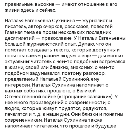
хвалебные ролики. В чем заключается
польза этой
правильные, высокие — имеют отношение к его
рыбы
, с чем можно ее сочетать и кому стоит есть ее
жизни здесь и сейчас.
с осторожностью, «Вечерняя Москва» узнала у
диетолога Елены Соломатиной.
Наталья Евгеньевна Сухинина — журналист и
писатель, автор очерков, рассказов, повестей.
Главная тема ее прозы нескольких последних
десятилетий — православие. У Натальи Евгеньевны
большой журналистский опыт. Думаю, что он
Для глазури нужны:
помогает создавать тексты, которые доступны и
понятны самым разным людям, а еще — для многих
актуальны: читатель с чем-то подобным встречался
— Для сервировки салата необходимо выложить
в жизни, своей или близких, знакомых, о чем-то
все ингредиенты в чашу, поджарить слайсы сыра
подобном задумывался, поэтому разговор,
на сковороде и выложить их на салат, — дополнил
Если после вскрытия переложить тушенку в
предлагаемый Натальей Сухининой, ему
Белькович.
другую посуду, она не будет портиться сутки или
интересен. Наталья Сухинина напоминает о
двое, добавила Русакова. В противном случае при
важных событиях прошлого, о Великой
вскрытии происходят процессы окисления, и
Отечественной войне («Прощание славянки»). У
металлическая упаковка начинает оказывать
нее много произведений о современности, о
негативное влияние на мясо, заключила специалист.
людях, которые живут, трудятся, радуются,
печалятся и т. д. в наши дни. Они близки и понятны
современникам. Наталья Сухинина также
напоминает читателям, что прошлое и будущее