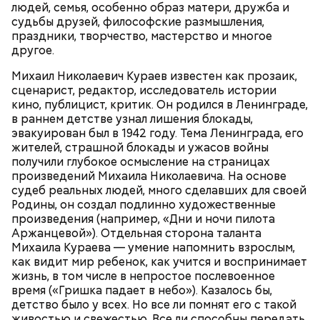
людей, семья, особенно образ матери, дружба и
Кабачок — 1 шт.
судьбы друзей, философские размышления,
Окрашивание яиц занимает особое место в
Филе куриной грудки — 110 гр.
праздники, творчество, мастерство и многое
подготовке к Пасхе и имеет глубокий
Помидоры черри — 5 шт.
другое.
символический смысл. Как появилась эта традиция
Базилик зеленый — 1 веточка.
и
что означают
разные цвета пасхальных яиц — в
Михаил Николаевич Кураев известен как прозаик,
Оливковое масло — 15 мл.
материале «Вечерней Москвы».
сценарист, редактор, исследователь истории
Чеснок — 3 зубчика.
кино, публицист, критик. Он родился в Ленинграде,
Сметана — 1 ст. ложка.
в раннем детстве узнал лишения блокады,
Соль и перец — по вкусу.
эвакуирован был в 1942 году. Тема Ленинграда, его
жителей, страшной блокады и ужасов войны
получили глубокое осмысление на страницах
произведений Михаила Николаевича. На основе
судеб реальных людей, много сделавших для своей
Родины, он создал подлинно художественные
произведения (например, «Дни и ночи пилота
Аржанцевой»). Отдельная сторона таланта
Михаила Кураева — умение напомнить взрослым,
как видит мир ребенок, как учится и воспринимает
жизнь, в том числе в непростое послевоенное
время («Гришка падает в небо»). Казалось бы,
По словам шеф-повара, такая выпечка будет
детство было у всех. Но все ли помнят его с такой
источать приятный цитрусово-пряный аромат, а
Что понадобится:
живостью и свежестью. Все ли способны передать
тесто получится вкусным и очень воздушным.