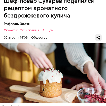
Шеф-повар Сухарев поделился
рецептом ароматного
бездрожжевого кулича
Рафаэль Залян
Сюжеты:
Эксклюзивы ВМ
Еда
02 апреля 14:08
Общество
Первый необычный рецепт кулича несколько
отличается от классической рецептуры, так как
содержит нестандартную начинку:
ПРАЗДНИКИ
РЕЦЕПТЫ
ПАСХА