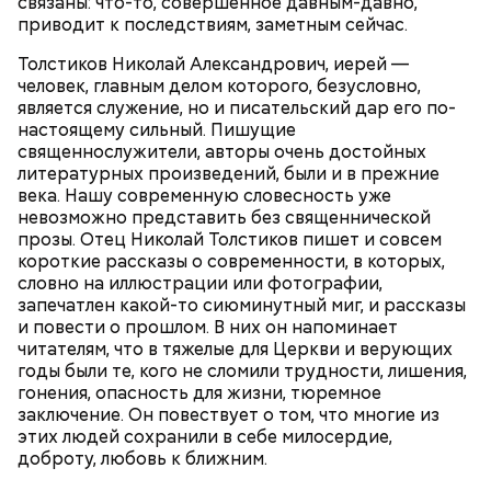
связаны: что-то, совершенное давным-давно,
приводит к последствиям, заметным сейчас.
Толстиков Николай Александрович, иерей —
человек, главным делом которого, безусловно,
По словам врача, тушенка полезнее колбасы,
является служение, но и писательский дар его по-
потому что является отварным и герметично
Глазурь
настоящему сильный. Пишущие
упакованным продуктом. Однако если на упаковке
священнослужители, авторы очень достойных
Для заправки нужно мелко нарезать чеснок и
есть повреждения, то в таком случае даже
литературных произведений, были и в прежние
смешать его с уксусом, оливковым маслом, сахаром
качественную тушенку брать не стоит. Она
века. Нашу современную словесность уже
и нарезанной веточкой тархуна.
непригодна для употребления и может стать
невозможно представить без священнической
причиной развития ботулизма или других опасных
прозы. Отец Николай Толстиков пишет и совсем
инфекций.
короткие рассказы о современности, в которых,
словно на иллюстрации или фотографии,
запечатлен какой-то сиюминутный миг, и рассказы
и повести о прошлом. В них он напоминает
читателям, что в тяжелые для Церкви и верующих
годы были те, кого не сломили трудности, лишения,
гонения, опасность для жизни, тюремное
заключение. Он повествует о том, что многие из
— Бывает тушенка, в которой много сала и
этих людей сохранили в себе милосердие,
добавок, — ее нежелательно есть. Если эта тушенка
доброту, любовь к ближним.
Диетолог Русакова рассказала,
— Затем достать подпекшийся до темного цвета
— просто мясо или даже домашнего
что должно быть в составе