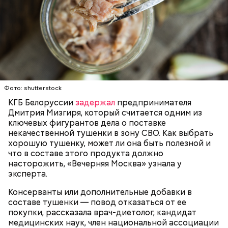
Собеседница «ВМ» отметила, что качественная
тушенка иногда вполне может стать заменой
200 граммов сливочного масла;
свежеприготовленному мясу.
1 стакан сахара;
10 граммов ванильного сахара;
1/4 чайной ложки соли;
ЗДОРОВЬЕ
ВРАЧИ
ПРОДУКТЫ
4 куриных яйца;
Для заправки:
100 граммов сока апельсина и столовая ложка
Фото: shutterstock
цедры;
КГБ Белоруссии
задержал
предпринимателя
350 граммов муки;
Дмитрия Мизгиря, который считается одним из
2 чайных ложки разрыхлителя;
ключевых фигурантов дела о поставке
150 граммов изюма.
некачественной тушенки в зону СВО. Как выбрать
хорошую тушенку, может ли она быть полезной и
что в составе этого продукта должно
насторожить, «Вечерняя Москва» узнала у
эксперта.
Консерванты или дополнительные добавки в
составе тушенки — повод отказаться от ее
Кабачок — 1 шт.
покупки, рассказала врач-диетолог, кандидат
Желтый болгарский перец — 1 шт.
медицинских наук, член национальной ассоциации
Красный болгарский перец — 1 шт.