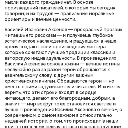
мысли каждого гражданина». В основе
произведений писателей, о которых мы сегодня
говорим, и их трудов — правильные моральные
ориентиры и вечные ценности.
Василий Иванович Аксенов — прекрасный прозаик.
Читаешь его рассказы — и получаешь глубокое
Что понадобится:
эстетическое наслаждение, и радуешься: в наше
время создают свои произведения мастера,
которые сочетают лучшие традиции классики и
авторскую индивидуальность. В произведениях
Василия Аксенова основа жизни — вечные истины:
неслучайно раз за разом герои обращаются к
евангельскому слову, к другим важным
христианским книгам. Обращаются герои — но
вместе с ними задумывается и читатель. И хочется
верить, что эти строки входят в сердце
читающего, делают его благородным, добрым, а
значит — мир вокруг тоже становится светлее и
лучше. Произведения Василия Аксенова о вечном, о
современном, о самом важном в относительно
недавней истории, о том, что происходит в наши
дни, о том, к чему нельзя оставаться равнодушным.