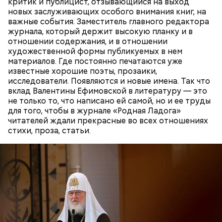
критик и публицист, отзывающийся на выход
новых заслуживающих особого внимания книг, на
Тонкости от шефа:
подавать такой салат лучше
важные события. Заместитель главного редактора
порционно и со сметаной в качестве заправки.
журнала, который держит высокую планку и в
отношении содержания, и в отношении
художественной формы публикуемых в нем
материалов. Где постоянно печатаются уже
известные хорошие поэты, прозаики,
исследователи. Появляются и новые имена. Так что
вклад Валентины Ефимовской в литературу — это
не только то, что написано ей самой, но и ее труды
для того, чтобы в журнале «Родная Ладога»
читателей ждали прекрасные во всех отношениях
стихи, проза, статьи.
— Посолить и поперчить по вкусу за пару минут до
готовности, добавить листья базилика и
перемешать. Затем нарезать помидоры, отправить
их к овощам и через несколько минут снять с огня,