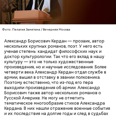
— посоветовал собеседник «ВМ».
Фото: Пелагия Замятина / Вечерняя Москва
Александр Борисович Кердан — прозаик, автор
нескольких крупных романов, поэт. У него есть
ученая степень: кандидат философских наук и
Готовим:
Необходимо очистить и нарезать чеснок
доктор культурологии. Так что его вклад в нашу
на тонкие слайсы и обжарить его на разогретой
культуру — это не только художественные
сковороде с оливковым маслом до золотистого
произведения, но и научные исследования. Более
цвета. Далее грудку нарезать на небольшие
четверти века Александр Кердан отдал службе в
кусочки и добавить к маслу с чесноком. После того
армии, вышел в отставку в звании полковника.
как курица поджарится, добавить в сковороду
Поэтому естественно, что из-под его пера
кабачок, нарезанный треугольниками.
выходили произведения об армии. Александр
Борисович также автор нескольких романов о
Русской Америке. Не могу не отметить
тематическое многообразие стихов Александра
Кердана. В них нашли отражение военные события
и их последствия на долгие годы и след в судьбах