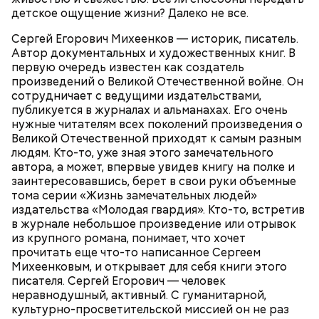
детское ощущение жизни? Далеко не все.
Сергей Егорович Михеенков — историк, писатель.
Автор документальных и художественных книг. В
первую очередь известен как создатель
произведений о Великой Отечественной войне. Он
сотрудничает с ведущими издательствами,
публикуется в журналах и альманахах. Его очень
нужные читателям всех поколений произведения о
Великой Отечественной приходят к самым разным
людям. Кто-то, уже зная этого замечательного
автора, а может, впервые увидев книгу на полке и
— Смешайте сахарную пудру с цитрусовым соком
заинтересовавшись, берет в свои руки объемные
до однородной массы — у вас получится белая
тома серии «Жизнь замечательных людей»
глазурь. Ее можно наносить на куличи после их
издательства «Молодая гвардия». Кто-то, встретив
полного остывания. Вместо стандартной
в журнале небольшое произведение или отрывок
кондитерской посыпки предлагаю использовать
из крупного романа, понимает, что хочет
кусочки шоколада и кураги, — добавил собеседник
прочитать еще что-то написанное Сергеем
Жареные кабачки с томатами и
«ВМ».
Михеенковым, и открывает для себя книги этого
писателя. Сергей Егорович — человек
базиликом
неравнодушный, активный. С гуманитарной,
культурно-просветительской миссией он не раз