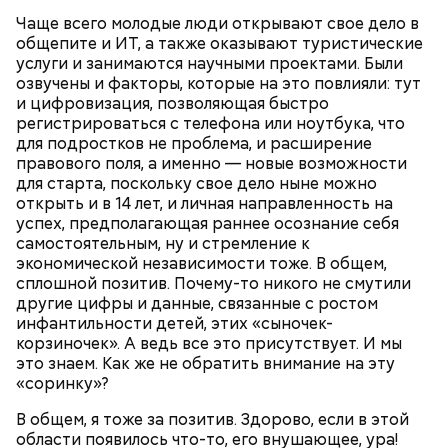
Чаще всего молодые люди открывают свое дело в
общепите и ИТ, а также оказывают туристические
услуги и занимаются научными проектами. Были
озвучены и факторы, которые на это повлияли: тут
и цифровизация, позволяющая быстро
регистрироваться с телефона или ноутбука, что
для подростков не проблема, и расширение
правового поля, а именно — новые возможности
для старта, поскольку свое дело ныне можно
открыть и в 14 лет, и личная направленность на
успех, предполагающая раннее осознание себя
Кабачки, тушеные с курицей
Фото: Shutterstock
самостоятельным, ну и стремление к
Эндокринолог Куликова
Уберут отеки и улучшат зрение:
экономической независимости тоже. В общем,
Как приготовить домашний
объяснила, в чем заключается
диетолог Соломатина рассказала
сплошной позитив. Почему-то никого не смутили
майонез: три простых рецепта
польза сезонных овощей и
о пользе кабачков
другие цифры и данные, связанные с ростом
фруктов
инфантильности детей, этих «сыночек-
корзиночек». А ведь все это присутствует. И мы
это знаем. Как же не обратить внимание на эту
Как выбрать дыню
«соринку»?
В общем, я тоже за позитив. Здорово, если в этой
области появилось что-то, его внушающее, ура!