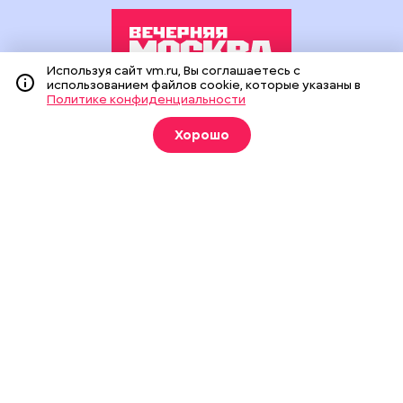
Используя сайт vm.ru, Вы соглашаетесь с
использованием файлов cookie, которые указаны в
Политике конфиденциальности
Издание создано при финансовой поддержке Департамента
средств массовой информации и рекламы города Москвы.
Хорошо
На сайте применяются рекомендательные технологии
(информационные технологии предоставления информации
на основе сбора, систематизации и анализа сведений,
относящихся к предпочтениям пользователей сети
«Интернет», находящихся на территории Российской
Федерации).
Сетевое издание "Вечерняя Москва" (18+) зарегистрировано
в Федеральной службе по надзору в сфере связи,
информационных технологий и массовых коммуникаций
(Роскомнадзор). Свидетельство о регистрации ЭЛ № ФС 77 -
90524 от 09.12.2025. Учредитель: АО "Редакция газеты
"Вечерняя Москва". Главный редактор
vm.ru
: Александр
Геннадьевич Глуходедов. Адрес редакции: 127015, г.Москва,
Бумажный пр-д, д. 14, стр. 2. Телефон:
+7(499)557-04-24
. Адрес
эл.почты:
edit@vm.ru
. Почта для связи с редакцией сайта:
news@vm.ru
.