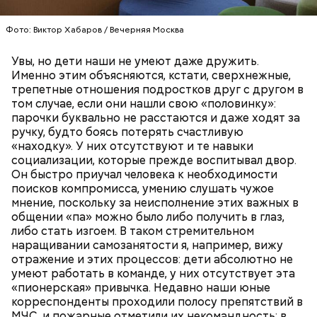
(это можно сделать на специальной терке),
День малины со сливками отмечается в США в
похожими на спагетти, и уложить в противень.
Фото: Виктор Хабаров / Вечерняя Москва
честь вкусового сочетания этой ягоды со сливками.
Дальше нужно добавить немного растительного
В этот праздник люди едят не только малину со
масла, соль, а сверху бросить хаотично
сливками, но и другие десерты на основе этих
Увы, но дети наши не умеют даже дружить.
порезанную брынзу. Затем добавляются помидоры
двух ингредиентов. Их можно купить в магазине
Именно этим объясняются, кстати, сверхнежные,
черри или грунтовые, — рассказал шеф-повар.
или сделать самостоятельно вместе со своими
трепетные отношения подростков друг с другом в
родными и близкими.
том случае, если они нашли свою «половинку»:
парочки буквально не расстаются и даже ходят за
— Там может содержаться огромное количество
ручку, будто боясь потерять счастливую
нитратов, которое вызовет головокружение,
«находку». У них отсутствуют и те навыки
гипоксию и ухудшение физического состояния, —
социализации, которые прежде воспитывал двор.
предостерегла Соломатина.
Он быстро приучал человека к необходимости
поисков компромисса, умению слушать чужое
мнение, поскольку за неисполнение этих важных в
общении «па» можно было либо получить в глаз,
либо стать изгоем. В таком стремительном
кабачок;
наращивании самозанятости я, например, вижу
брынза;
отражение и этих процессов: дети абсолютно не
растительное масло;
умеют работать в команде, у них отсутствует эта
помидоры черри либо грунтовые.
«пионерская» привычка. Недавно наши юные
корреспонденты проходили полосу препятствий в
День малины со сливками
МЧС, и пожарные отметили их некомандность: в