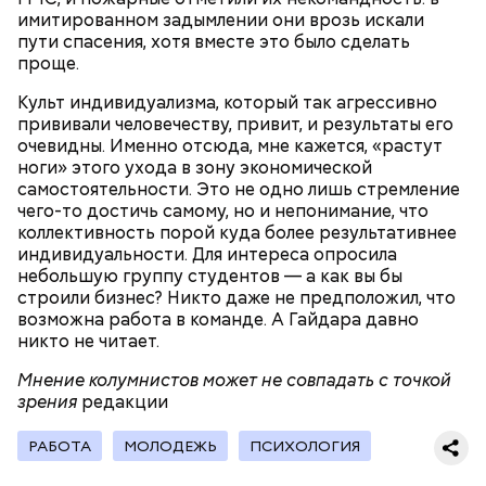
имитированном задымлении они врозь искали
пути спасения, хотя вместе это было сделать
проще.
беременным, кормящим женщинам;
Культ индивидуализма, который так агрессивно
людям с ослабленной иммунной системой;
прививали человечеству, привит, и результаты его
пожилым;
очевидны. Именно отсюда, мне кажется, «растут
детям.
ноги» этого ухода в зону экономической
самостоятельности. Это не одно лишь стремление
чего-то достичь самому, но и непонимание, что
коллективность порой куда более результативнее
индивидуальности. Для интереса опросила
небольшую группу студентов — а как вы бы
строили бизнес? Никто даже не предположил, что
возможна работа в команде. А Гайдара давно
В Международный день холостяка все мужчины
Ингредиенты:
никто не читает.
без пары видятся со своими друзьями, устраивают
вечеринки, играют в видеоигры и проводят время,
Мнение колумнистов может не совпадать с точкой
наслаждаясь свободой и независимостью, пока
зрения
редакции
это возможно, ведь может быть и так, что через год
они уже не будут холостяками.
РАБОТА
МОЛОДЕЖЬ
ПСИХОЛОГИЯ