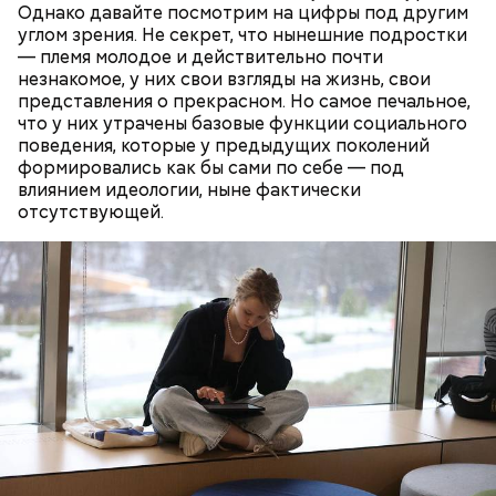
Однако давайте посмотрим на цифры под другим
углом зрения. Не секрет, что нынешние подростки
— племя молодое и действительно почти
незнакомое, у них свои взгляды на жизнь, свои
представления о прекрасном. Но самое печальное,
что у них утрачены базовые функции социального
поведения, которые у предыдущих поколений
Противень ставится в духовку, разогретую до 180–
формировались как бы сами по себе — под
190 градусов. Спагетти из кабачка нужно запекать
влиянием идеологии, ныне фактически
25–30 минут.
отсутствующей.
Также не нужно есть дыню до корки, потому что
именно там скапливаются нитраты. И важно
тщательно ее мыть, чтобы не отравиться, добавила
собеседница «ВМ».
— Кабачки нужно натереть длинными слайсами