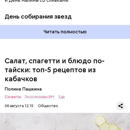
и День малины со сливками.
кабачок;
петрушка;
День собирания звезд
чеснок;
оливковое масло;
соль.
Читать полностью
Однако диетолог предупредила: не для всех дыня
Салат, спагетти и блюдо по-
может быть полезна. В первую очередь ее стоит
тайски: топ-5 рецептов из
есть с осторожностью людям:
кабачков
Полина Пашкина
Сюжеты:
Эксклюзивы ВМ
Еда
06 августа 12:15
Общество
Ингредиенты: