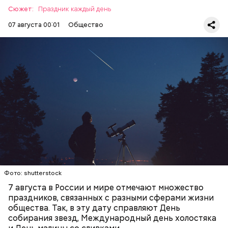
подчеркнула доктор.
Сюжет:
Праздник каждый день
07 августа 00:01
Общество
День собирания звезд учрежден в честь
метеорного потока Персеиды, который ежегодно
можно наблюдать в августе. Все любители
— Кабачки, порезанные кубиками, нужно легко
смотреть на звездопад 7 августа выезжают за
обжарить на сковороде. К ним добавляются зелень
город — в местность, где нет светового
петрушки, чеснок, соль и оливковое масло.
ЕДА
ПРАЗДНИКИ
ЗВЕЗДОПАД
загрязнения и где можно невооруженным глазом
Получается очень вкусно, — поделился рецептом
СЛАДОСТИ
АСТРОНОМИЯ
наблюдать за падающими звездами.
Копылов.
с сахарным диабетом;
лишним весом.
Фото: shutterstock
7 августа в России и мире отмечают множество
праздников, связанных с разными сферами жизни
общества. Так, в эту дату справляют День
собирания звезд, Международный день холостяка