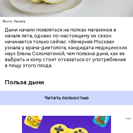
лютеин и зеаксантин — эти каротиноиды
отлично поддерживают наше зрение;
калий — оказывает мочегонное действие,
Фото: Pexels
поддерживает сердечно-сосудистую
систему и предотвращает скачки давления;
Дыни начали появляться на полках магазинов в
магний — помогает калию и не дает сосудам
начале лета, однако по-настоящему их сезон
спазмироваться.
начинается только сейчас. «Вечерняя Москва»
узнала у врача-диетолога, кандидата медицинских
наук Елены Соломатиной, чем полезна дыня, как ее
выбрать и кому стоит отказаться от употребления
в пищу этого плода.
Польза дыни
Читать полностью