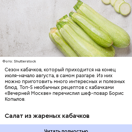
ЕДА
ОВОЩИ
РЕЦЕПТЫ
Фото: Shutterstock
Фото: Shutterstock
Сезон кабачков, который приходится на конец
июля–начало августа, в самом разгаре. Из них
можно приготовить много интересных и полезных
блюд. Топ-5 необычных рецептов с кабачками
Вред дыни
«Вечерней Москве» перечислил шеф-повар Борис
Копылов.
Салат из жареных кабачков
кремний — укрепляет кости, зубы, волосы и
Читать полностью