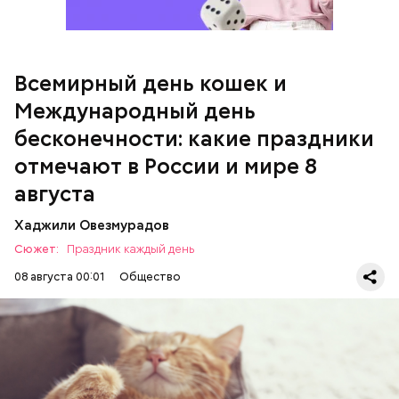
кабачок;
брынза;
растительное масло;
Всемирный день кошек и
Международный день бесконечности
помидоры черри либо грунтовые.
Международный день
бесконечности: какие праздники
День малины со сливками
отмечают в России и мире 8
августа
Хаджили Овезмурадов
Сюжет:
Праздник каждый день
08 августа 00:01
Общество
Инициатором Всемирного дня кошек в 2002 году
стал международный фонд Animal Welfare. В этот
праздник котам демонстрируют свою любовь и
почитание. Можно купить своему питомцу его