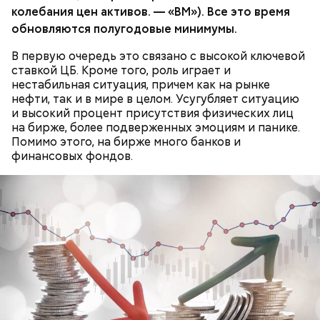
колебания цен активов. — «ВМ»). Все это время
обновляются полугодовые минимумы.
В первую очередь это связано с высокой ключевой
ставкой ЦБ. Кроме того, роль играет и
нестабильная ситуация, причем как на рынке
нефти, так и в мире в целом. Усугубляет ситуацию
и высокий процент присутствия физических лиц
на бирже, более подверженных эмоциям и панике.
Помимо этого, на бирже много банков и
финансовых фондов.
День «Счастье случается» был инициирован
Тайным обществом счастливых людей, чтобы
Кабачки, тушеные с курицей
напомнить людям, что счастье на самом деле
кроется в мелочах. Отпраздновать этот день
Эндокринолог Куликова
Уберут отеки и улучшат зрение:
Как приготовить домашний
объяснила, в чем заключается
можно, поделившись с другими людьми
диетолог Соломатина рассказала
майонез: три простых рецепта
польза сезонных овощей и
счастливыми моментами из своей жизни.