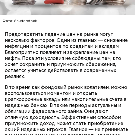
о пользе кабачков
фруктов
Фото: Shutterstock
Предотвратить падение цен на рынке могут
несколько факторов. Один из главных — снижение
инфляции и процентов по кредитам и вкладам.
Благоприятно повлияет и закрепление цен на
нефть. Пока эти условия не соблюдены, тем, кто
хочет сохранить и приумножить сбережения,
остается учиться действовать в современных
реалиях.
В то время как фондовый рынок волатилен, можно
День «Счастье случается»
Противень ставится в духовку, разогретую до 180–
воспользоваться моментом и открыть
190 градусов. Спагетти из кабачка нужно запекать
краткосрочные вклады или накопительные счета в
25–30 минут.
надежных банках. В такие периоды актуальны и
облигации федерального займа. Они дают
отличную доходность. Эффективным способом
приумножить доход может стать приобретение
акций надежных игроков. Главное — не принимать