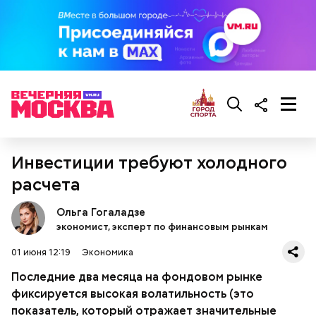
кабачок;
лук;
растительное масло;
соль, перец по вкусу;
свежий базилик;
сливки жирностью 20 процентов.
Инвестиции требуют холодного
расчета
Ольга Гогаладзе
экономист, эксперт по финансовым рынкам
01 июня 12:19
Экономика
Последние два месяца на фондовом рынке
фиксируется высокая волатильность (это
Ингредиенты:
показатель, который отражает значительные