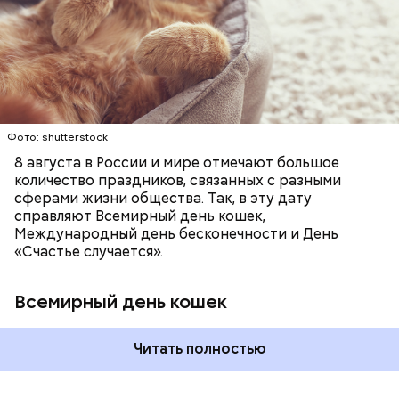
любимое лакомство или новую игрушку. В
Ингредиенты:
ПРАЗДНИКИ
ЖИВОТНЫЕ
МАТЕМАТИКА
В Международный день холостяка все мужчины
некоторых странах в эту дату открываются
КОШКИ
ПСИХОЛОГИЯ
без пары видятся со своими друзьями, устраивают
специальные парки для выгуливания котов,
вечеринки, играют в видеоигры и проводят время,
кошачьи магазины и другие заведения.
наслаждаясь свободой и независимостью, пока
это возможно, ведь может быть и так, что через год
они уже не будут холостяками.
Фото: shutterstock
8 августа в России и мире отмечают большое
количество праздников, связанных с разными
сферами жизни общества. Так, в эту дату
справляют Всемирный день кошек,
Международный день бесконечности и День
«Счастье случается».
Всемирный день кошек
Читать полностью
Спагетти из кабачков
Международный день холостяка