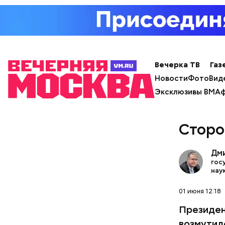
Вечерка ТВ
Газ
с сахар
Новости
Фото
Вид
лишним 
Эксклюзивы ВМ
Аф
Спагет
Сторо
Дм
гос
нау
01 июня 12:18
Президен
возмутил