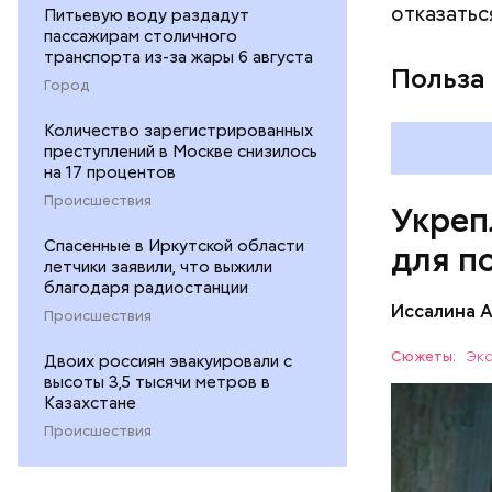
отказатьс
Питьевую воду раздадут
повышению
пассажирам столичного
транспорта из-за жары 6 августа
Польза
Город
Количество зарегистрированных
преступлений в Москве снизилось
на 17 процентов
Происшествия
Укреп
Спасенные в Иркутской области
для п
летчики заявили, что выжили
благодаря радиостанции
Иссалина 
Происшествия
Сюжеты:
Экс
Двоих россиян эвакуировали с
высоты 3,5 тысячи метров в
Казахстане
Происшествия