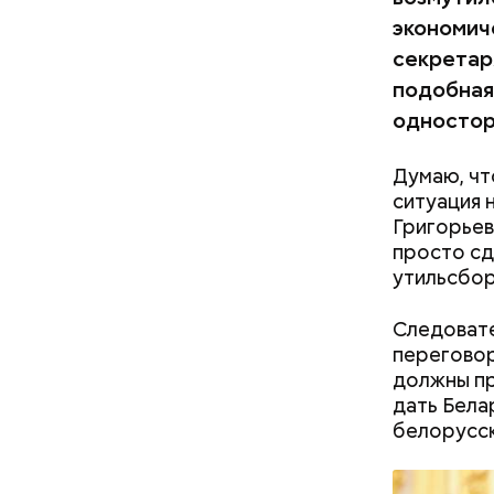
Вовсю иде
экономич
эндокрино
ягоду
с по
секретар
подобная
одностор
Думаю, чт
ситуация 
Григорьев
просто сде
утильсбор
— Кабачки
Однако ди
сковороде
полезна. 
Следовате
оливковое
переговор
Копылов.
должны пр
дать Бела
белорусск