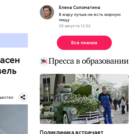
болочки.
Елена Соломатина
В жару лучше не есть жирную
пищу
05 августа 12:02
Все мнения
пасен
вель
щество
Поликлиника встречает