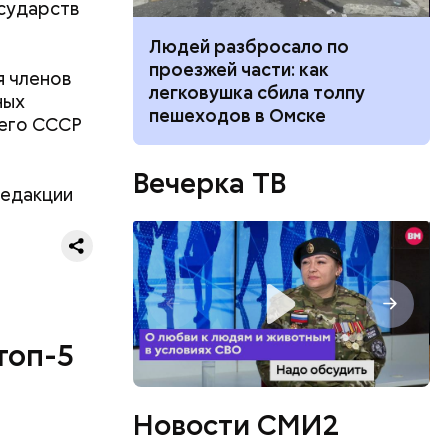
осударств
ч: поможет ли
Людей разбросало по
ок сбросить
проезжей части: как
я членов
легковушка сбила толпу
ных
пешеходов в Омске
шего СССР
ествует
Вечерка ТВ
едакции
топ-5
Новости СМИ2