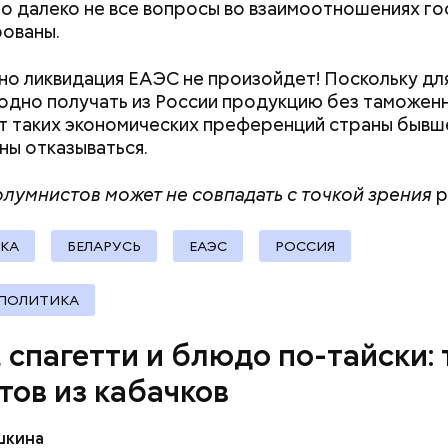
то далеко не все вопросы во взаимоотношениях г
ованы.
Хотела спасти малыша: как
Вода за 10 тыся
мать и сын погибли при
японский напит
но ликвидация ЕАЭС не произойдет! Поскольку дл
падении из окна в Раменском
лишний вес
одно получать из России продукцию без таможен
т таких экономических преференций страны быв
докринолог Алексей Калинчев рассказал, что сущ
ны отказываться.
 блюд, где используют растение.
ыни
лумнистов может не совпадать с точкой зрения
р
КА
БЕЛАРУСЬ
ЕАЭС
РОССИЯ
 ПОЛИТИКА
, спагетти и блюдо по-тайски: 
тов из кабачков
шкина