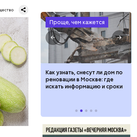
щество
Проще, чем кажется
в день, и
 100 тысяч
Как узнать, снесут ли дом по
ряются
дарства при
реновации в Москве: где
ии: кто может
искать информацию и сроки
 какие нужны
вает
р,
тина
ргор
ыбрать
нику без