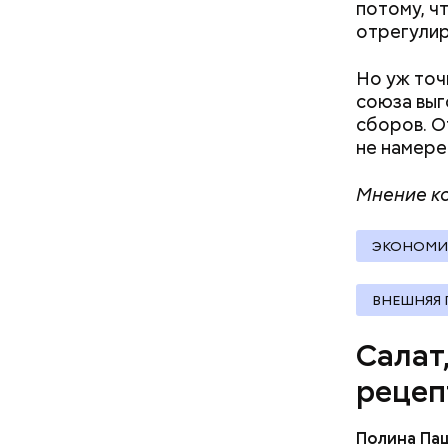
потому, ч
отрегулир
Но уж точ
союза выг
сборов. О
А врач-эн
не намере
множество
Вред д
Мнение ко
ЭКОНОМИ
ВНЕШНЯЯ
Салат
рецеп
Полина Па