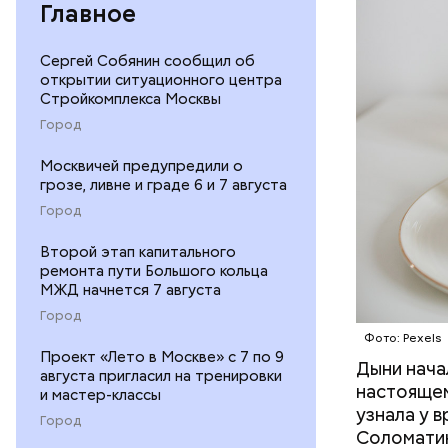
минералам
Главное
ФРУКТЫ
Сергей Собянин сообщил об
открытии ситуационного центра
Стройкомплекса Москвы
Город
Москвичей предупредили о
грозе, ливне и граде 6 и 7 августа
Город
Второй этап капитального
ремонта пути Большого кольца
МЖД начнется 7 августа
Город
Фото: Pexels
Проект «Лето в Москве» с 7 по 9
Дыни начал
— Если че
августа пригласил на тренировки
настоящем
рекоменду
и мастер-классы
узнала у 
раздражен
Город
Соломатин
исключить