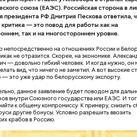
т и сезон черешни. «Вечерняя Москва» узнала у в
еского союза (ЕАЭС). Российская сторона в ли
лога-диетолога Натальи Лазуренко,
как правильн
льзой для здоровья.
я президента РФ Дмитрия Пескова ответила, 
 критика — это повод для работы как на
оннем, так и на многостороннем уровне.
о непосредственно на отношениях России и Бело
никак не отразится. Скорее, на экономике. Алексан
ич — довольно гибкий человек. И когда нужно, он
лать вид, что ничего не заметил. А вот высокие ст
 — это уже удар по белорусскому экспорту.
, порезанные кубиками, нужно легко обжарить на
етолог предупредила: не для всех дыня может бы
. К ним добавляются зелень петрушки, чеснок, сол
В первую очередь ее стоит есть с осторожностью
льно, данное заявление будет поводом для даль
 масло. Получается очень вкусно, — поделился р
ов внутри Союзного государства или ЕАЭС. И то
ийти к общему компромиссу. К примеру, снизить 
руси другие бонусы. Условно разрешить ввозить
их крабов в Россию.