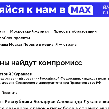
ета
Московский журнал
Пресса в образовании
ным диабетом;
ео
Спецпроекты
весом.
иша Москвы
Первые в медиа. Я — страна
ти из кабачков
ны найдут компромисс
итрий Журавлев
ударственный советник Российской Федерации, кандидат полит
к, доцент Финансового университета при Правительстве РФ
Политика
т Республики Беларусь Александр Лукашенк
ся размером ставок утильсбора в странах Евр