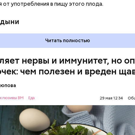
я от употребления в пищу этого плода.
 кислотности желудка и раздражать слизистые о
 дыни
Читать полностью
ляет нервы и иммунитет, но о
очек: чем полезен и вреден ща
Аюпова
клюзивы ВМ
Еда
29 мая 12:34
Об