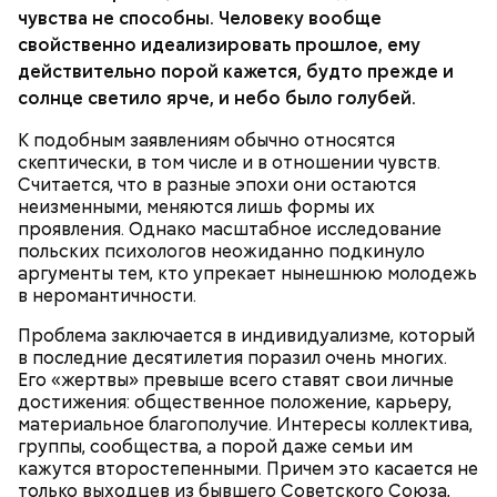
чувства не способны. Человеку вообще
свойственно идеализировать прошлое, ему
действительно порой кажется, будто прежде и
солнце светило ярче, и небо было голубей.
К подобным заявлениям обычно относятся
скептически, в том числе и в отношении чувств.
Считается, что в разные эпохи они остаются
Ингредиенты:
неизменными, меняются лишь формы их
При выборе дыни эксперт посоветовала
проявления. Однако масштабное исследование
ориентироваться на запах:
польских психологов неожиданно подкинуло
аргументы тем, кто упрекает нынешнюю молодежь
в неромантичности.
Проблема заключается в индивидуализме, который
в последние десятилетия поразил очень многих.
Его «жертвы» превыше всего ставят свои личные
достижения: общественное положение, карьеру,
материальное благополучие. Интересы коллектива,
группы, сообщества, а порой даже семьи им
кажутся второстепенными. Причем это касается не
только выходцев из бывшего Советского Союза,