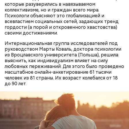
которые разуверились в навязываемом
коллективизме, но и граждан всего мира.
Психологи объясняют это глобализацией и
всевластием социальных сетей, задающих тренд
гордости (а порой и откровенного хвастовства)
своими достижениями.
Кабачки, тушеные с курицей
Интернациональная группа исследователей под
Фото: Shutterstock
Эндокринолог Куликова
руководством Марты Коваль, доктора психологии
Уберут отеки и улучшат зрение:
Как приготовить домашний
объяснила, в чем заключается
из Вроцлавского университета (Польша), решила
диетолог Соломатина рассказала
майонез: три простых рецепта
польза сезонных овощей и
выяснить, как индивидуализм влияет на силу
о пользе кабачков
фруктов
любовных переживаний. Для этого было проведено
масштабное онлайн-анкетирование 61 тысячи
человек из 81 страны. Их возраст колебался от 18
до 90 лет.
Как выбрать дыню