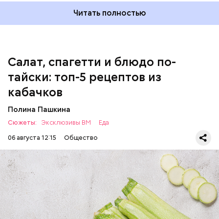
соль.
Читать полностью
Однако диетолог предупредила: не для всех дыня
Салат, спагетти и блюдо по-
может быть полезна. В первую очередь ее стоит
тайски: топ-5 рецептов из
есть с осторожностью людям:
кабачков
Полина Пашкина
Сюжеты:
Эксклюзивы ВМ
Еда
06 августа 12:15
Общество
Ингредиенты:
ЕДА
ОВОЩИ
РЕЦЕПТЫ