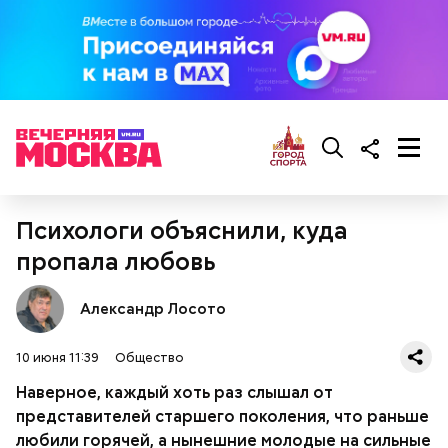
кабачок;
Психологи объяснили, куда
лук;
— Она должна приятно пахнуть. Если дыня не
пропала любовь
растительное масло;
пахнет, значит, ее созревание ускорили или
соль, перец по вкусу;
сорвали недозревшей. Она может быть мягкой, но
свежий базилик;
Александр Лосото
будет безвкусной.
сливки жирностью 20 процентов.
10 июня 11:39
Общество
Наверное, каждый хоть раз слышал от
представителей старшего поколения, что раньше
любили горячей, а нынешние молодые на сильные