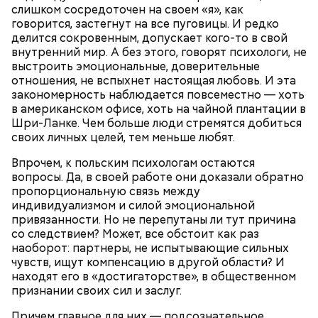
сливками, но и другие десерты на основе этих
порезанную брынзу. Затем добавляются помидоры
слишком сосредоточен на своем «я», как
двух ингредиентов. Их можно купить в магазине
черри или грунтовые, — рассказал шеф-повар.
говорится, застегнут на все пуговицы. И редко
или сделать самостоятельно вместе со своими
делится сокровенным, допускает кого-то в свой
родными и близкими.
внутренний мир. А без этого, говорят психологи, не
выстроить эмоциональные, доверительные
— Там может содержаться огромное количество
отношения, не вспыхнет настоящая любовь. И эта
нитратов, которое вызовет головокружение,
закономерность наблюдается повсеместно — хоть
гипоксию и ухудшение физического состояния, —
в американском офисе, хоть на чайной плантации в
предостерегла Соломатина.
Шри-Ланке. Чем больше люди стремятся добиться
своих личных целей, тем меньше любят.
Впрочем, к польским психологам остаются
вопросы. Да, в своей работе они доказали обратно
кабачок;
пропорциональную связь между
брынза;
индивидуализмом и силой эмоциональной
растительное масло;
привязанности. Но не перепутаны ли тут причина
помидоры черри либо грунтовые.
со следствием? Может, все обстоит как раз
День малины со сливками
наоборот: партнеры, не испытывающие сильных
чувств, ищут компенсацию в другой области? И
находят его в «достигаторстве», в общественном
признании своих сил и заслуг.
Причем главное для них — подсознательное
беременным, кормящим женщинам;