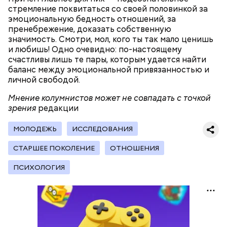
стремление поквитаться со своей половинкой за
людям с ослабленной иммунной системой;
эмоциональную бедность отношений, за
пожилым;
пренебрежение, доказать собственную
детям.
значимость. Смотри, мол, кого ты так мало ценишь
и любишь! Одно очевидно: по-настоящему
счастливы лишь те пары, которым удается найти
баланс между эмоциональной привязанностью и
личной свободой.
Мнение колумнистов может не совпадать с точкой
В Международный день холостяка все мужчины
зрения
редакции
Ингредиенты:
без пары видятся со своими друзьями, устраивают
вечеринки, играют в видеоигры и проводят время,
МОЛОДЕЖЬ
ИССЛЕДОВАНИЯ
наслаждаясь свободой и независимостью, пока
это возможно, ведь может быть и так, что через год
СТАРШЕЕ ПОКОЛЕНИЕ
ОТНОШЕНИЯ
они уже не будут холостяками.
ПСИХОЛОГИЯ
Ранние плоды, по словам врача, лучше не есть:
Терапевт Кондрахин назвал