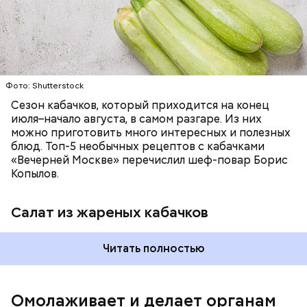
Фото: Shutterstock
Фото: Shutterstock
Сезон кабачков, который приходится на конец
июля–начало августа, в самом разгаре. Из них
можно приготовить много интересных и полезных
блюд. Топ-5 необычных рецептов с кабачками
Вред дыни
«Вечерней Москве» перечислил шеф-повар Борис
Копылов.
Салат из жареных кабачков
кремний — укрепляет кости, зубы, волосы и
Читать полностью
ногти и оказывает омолаживающее действие;
витамин С — работает как антиоксидант,
иммуномодулятор, помогает выработке
соединительной ткани, улучшает тургор кожи;
Омолаживает и делает органам