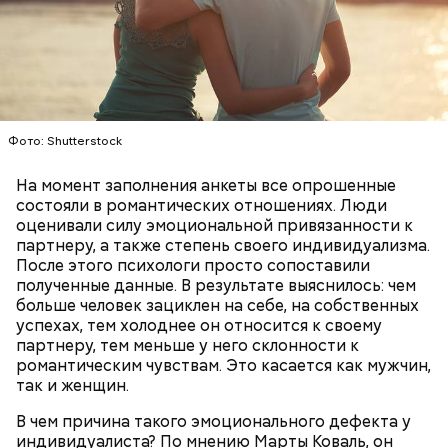
Противень ставится в духовку, разогретую до 180–
190 градусов. Спагетти из кабачка нужно запекать
25–30 минут.
Фото: Shutterstock
На момент заполнения анкеты все опрошенные
Также не нужно есть дыню до корки, потому что
состояли в романтических отношениях. Люди
именно там скапливаются нитраты. И важно
оценивали силу эмоциональной привязанности к
тщательно ее мыть, чтобы не отравиться, добавила
партнеру, а также степень своего индивидуализма.
собеседница «ВМ».
После этого психологи просто сопоставили
полученные данные. В результате выяснилось: чем
больше человек зациклен на себе, на собственных
успехах, тем холоднее он относится к своему
партнеру, тем меньше у него склонности к
— Кабачки нужно натереть длинными слайсами
романтическим чувствам. Это касается как мужчин,
(это можно сделать на специальной терке),
так и женщин.
День малины со сливками отмечается в США в
похожими на спагетти, и уложить в противень.
честь вкусового сочетания этой ягоды со сливками.
Дальше нужно добавить немного растительного
В чем причина такого эмоционального дефекта у
В этот праздник люди едят не только малину со
масла, соль, а сверху бросить хаотично
индивидуалиста? По мнению Марты Коваль, он