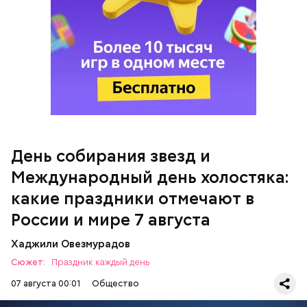
Чистит сосуды и защищает от
продукты и напитки, которые
рака: чем полезен кресс-салат
выводят токсины из организма
Международный день холостяка
Спагетти из кабачков
День собирания звезд и
Международный день холостяка:
— В дыне содержится много сахара, который
представлен фруктозой. С одной стороны — это
какие праздники отмечают в
хорошо, потому что дает энергию. Но важно
помнить, что сладкими дынями не нужно сильно
России и мире 7 августа
увлекаться, так же как и арбузами, людям с
сахарным диабетом и лишним весом, —
Хаджили Овезмурадов
подчеркнула доктор.
Сюжет:
Праздник каждый день
07 августа 00:01
Общество