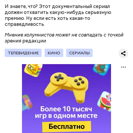
И знаете, что? Этот документальный сериал
должен отхватить какую-нибудь серьезную
День воздушных поцелуев отмечается с 1983 года.
премию. Ну если есть хоть какая-то
В некоторых молодежных заведениях европейских
справедливость.
стран в этот праздник устраиваются
тематические вечеринки и флешмобы. Кроме того,
Мнение колумнистов может не совпадать с точкой
отпраздновать эту дату можно, отправив
зрения
редакции
воздушный поцелуй близкому человеку через
социальные сети и мессенджеры.
ТЕЛЕВИДЕНИЕ
КИНО
СЕРИАЛЫ
День «Счастье случается» был инициирован
Тайным обществом счастливых людей, чтобы
напомнить людям, что счастье на самом деле
кроется в мелочах. Отпраздновать этот день
можно, поделившись с другими людьми
счастливыми моментами из своей жизни.