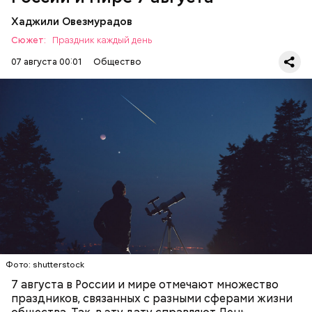
Хаджили Овезмурадов
Сюжет:
Праздник каждый день
07 августа 00:01
Общество
День собирания звезд учрежден в честь
метеорного потока Персеиды, который ежегодно
можно наблюдать в августе. Все любители
смотреть на звездопад 7 августа выезжают за
город — в местность, где нет светового
ЕДА
ПРАЗДНИКИ
ЗВЕЗДОПАД
загрязнения и где можно невооруженным глазом
СЛАДОСТИ
АСТРОНОМИЯ
наблюдать за падающими звездами.
Фото: shutterstock
7 августа в России и мире отмечают множество
праздников, связанных с разными сферами жизни