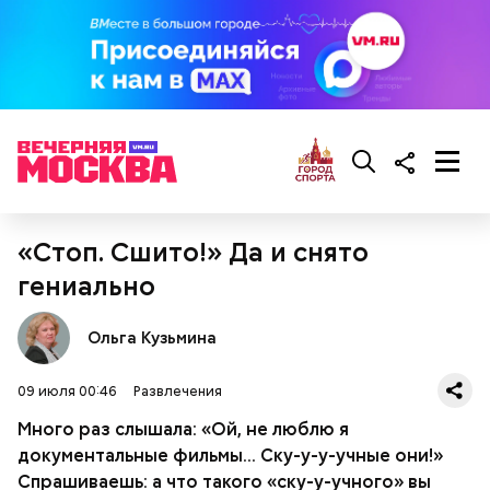
«Стоп. Сшито!» Да и снято
гениально
Ольга Кузьмина
09 июля 00:46
Развлечения
Много раз слышала: «Ой, не люблю я
документальные фильмы... Ску-у-у-учные они!»
Спрашиваешь: а что такого «ску-у-учного» вы