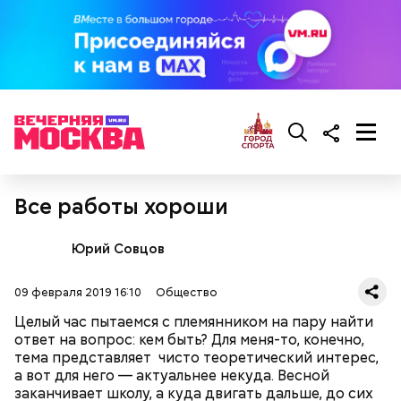
300-400 г шампиньонов или других свежих
грибов;
О, всесвятый Николае, угодниче преизрядный
3 ст. ложки фасоли;
Господень, теплый наш заступниче, и везде в
по 1 моркови и репчатой луковице;
скорбех скорый помощниче!
3 ст. ложки растительного масла;
зелень, черный молотый перец и соль по вкусу.
Все работы хороши
Юрий Совцов
09 февраля 2019 16:10
Общество
Целый час пытаемся с племянником на пару найти
ответ на вопрос: кем быть? Для меня-то, конечно,
тема представляет чисто теоретический интерес,
а вот для него — актуальнее некуда. Весной
заканчивает школу, а куда двигать дальше, до сих