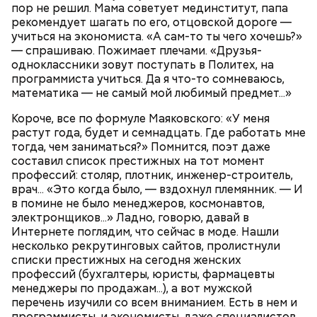
пор не решил. Мама советует мединститут, папа
Грибной суп с фасолью
рекомендует шагать по его, отцовской дороге —
учиться на экономиста. «А сам-то ты чего хочешь?»
Молитва Николаю чудотворцу
— спрашиваю. Пожимает плечами. «Друзья-
одноклассники зовут поступать в Политех, на
программиста учиться. Да я что-то сомневаюсь,
математика — не самый мой любимый предмет...»
Короче, все по формуле Маяковского: «У меня
растут года, будет и семнадцать. Где работать мне
тогда, чем заниматься?» Помнится, поэт даже
составил список престижных на тот момент
профессий: столяр, плотник, инженер-строитель,
врач... «Это когда было, — вздохнул племянник. — И
в помине не было менеджеров, космонавтов,
электронщиков...» Ладно, говорю, давай в
Интернете поглядим, что сейчас в моде. Нашли
несколько рекрутинговых сайтов, пролистнули
Множество людей совершают паломнические
списки престижных на сегодня женских
поездки, чтобы поклониться мощам Святителя
профессий (бухгалтеры, юристы, фармацевты
Николая, которые находятся в Италии. 19 декабря
менеджеры по продажам...), а вот мужской
отмечается Никола Зимний, а 22 мая Никола вешний
перечень изучили со всем вниманием. Есть в нем и
Первые блюда
или летний. Этот день установлен в память об
программисты, и экономисты, даже специалистов