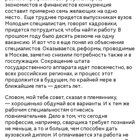
экономистов и финансистов конкуренция
составит примерно семь желающих на одно
место... Еще труднее придется выпускникам вузов.
Молодым специалистам, говорят кадровики,
придется потрудиться, чтобы найти работу. В
прошлом году было десять резюме на одну
вакансию. И вот что я еще понял из объяснения
специалистов. Оказывается, реформы, проводимые
в Москве, заметно снизили потребность также и в
госслужащих. Сокращение штата
государственного аппарата идет повсеместно, во
Очищенный сырой салатный сельдерей
За свою земную жизнь он совершил множество
всех российских регионах, и процесс этот
нашинковать соломкой. Яблоки очистить от
добрых дел во славу Божию.
продолжится в будущем, по крайней мере в
кожицы и семян, нарезать ломтиками. Так же
ближайшие пять — десять лет...
нарезать вареный картофель. Продукты
перемешать, полить салатной заправкой, выложить
Словом, мой тебе совет, сказал я племяннику,
в салатник горкой и украсить веточками
— хорошенько обдумай все варианты. И к тем же
сельдерея, кусочками свежих помидоров и
рабочим специальностям отнесись
ломтиками яблок.
повнимательнее. Дело в том, что сегодня
профессия, например, сварщика требует познаний
не меньше, а то и больше, чем способен дать
вузовский диплом. И оплачивается эта работа не