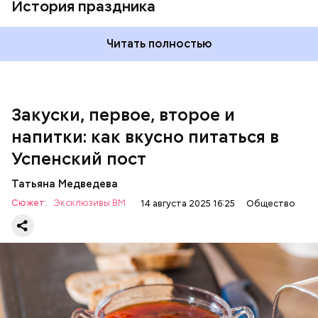
История праздника
600 г помидоров;
300 г моркови;
200 г шпината;
Читать полностью
100 г салата лиственного;
200 г репчатого лука;
100 г муки;
100 г растительного масла;
зелень петрушки и укропа.
Закуски, первое, второе и
напитки: как вкусно питаться в
Успенский пост
Татьяна Медведева
Сюжет:
Эксклюзивы ВМ
14 августа 2025 16:25
Общество
Баклажаны с овощами