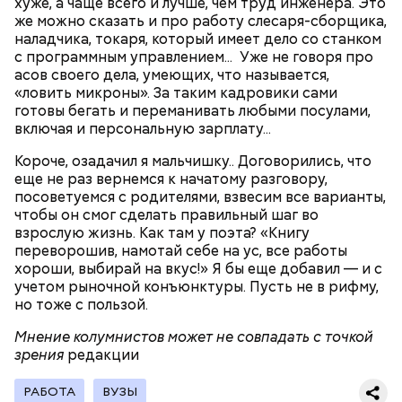
хуже, а чаще всего и лучше, чем труд инженера. Это
же можно сказать и про работу слесаря-сборщика,
наладчика, токаря, который имеет дело со станком
с программным управлением... Уже не говоря про
асов своего дела, умеющих, что называется,
2-3 картофелины,
«ловить микроны». За таким кадровики сами
1 некрупное яблоко,
готовы бегать и переманивать любыми посулами,
1 некрупный помидор,
включая и персональную зарплату...
А еще, удержав меч палача, святой Николай спас от
2 корня сельдерея,
смерти трех мужей, невинно осужденных
Короче, озадачил я мальчишку.. Договорились, что
салатная заправка.
корыстолюбивым градоначальником.
еще не раз вернемся к начатому разговору,
посоветуемся с родителями, взвесим все варианты,
чтобы он смог сделать правильный шаг во
взрослую жизнь. Как там у поэта? «Книгу
переворошив, намотай себе на ус, все работы
хороши, выбирай на вкус!» Я бы еще добавил — и с
учетом рыночной конъюнктуры. Пусть не в рифму,
но тоже с пользой.
Мнение колумнистов может не совпадать с точкой
зрения
редакции
РАБОТА
ВУЗЫ