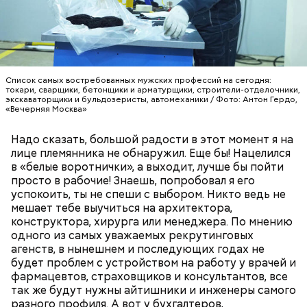
покровителем моряков, купцов и детей. Ему
150 г шпината;
молились и земледельцы — о хорошей погоде, о
50 г лиственного салата;
добром урожае. Была поговорка: «Кто Николая
зелень петрушки, укропа;
любит, кто Николаю служит, тому святой Николай
1/2 стакана растительного масла;
во всякий час помогает».
100 г муки;
уксус по вкусу;
Список самых востребованных мужских профессий на сегодня:
токари, сварщики, бетонщики и арматурщики, строители-отделочники,
30 г сахара.
экскаваторщики и бульдозеристы, автомеханики / Фото: Антон Гердо,
«Вечерняя Москва»
Надо сказать, большой радости в этот момент я на
лице племянника не обнаружил. Еще бы! Нацелился
в «белые воротнички», а выходит, лучше бы пойти
просто в рабочие! Знаешь, попробовал я его
успокоить, ты не спеши с выбором. Никто ведь не
Святитель Николай дожил до глубокой старости и
мешает тебе выучиться на архитектора,
скончался в середине IV века. По церковному
конструктора, хирурга или менеджера. По мнению
преданию, мощи святого сохранились нетленными
одного из самых уважаемых рекрутинговых
и источали чудесное миро, от которого исцелилось
агенств, в нынешнем и последующих годах не
множество людей. В 1087 году мощи Николая
будет проблем с устройством на работу у врачей и
Угодника были перенесены в итальянский город
фармацевтов, страховщиков и консультантов, все
Бар (Бари), где находятся и поныне.
Кабачки в овощном соусе
так же будут нужны айтишники и инженеры самого
разного профиля. А вот у бухгалтеров,