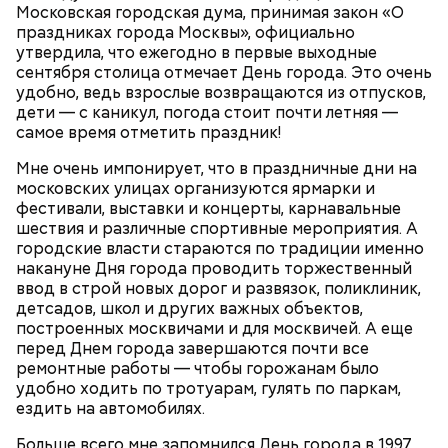
Московская городская дума, принимая закон «О
любит, кто Николаю служит, тому святой Николай
1/2 стакана растительного масла;
праздниках города Москвы», официально
во всякий час помогает».
100 г муки;
утвердила, что ежегодно в первые выходные
уксус по вкусу;
сентября столица отмечает День города. Это очень
30 г сахара.
удобно, ведь взрослые возвращаются из отпусков,
дети — с каникул, погода стоит почти летняя —
самое время отметить праздник!
Мне очень импонирует, что в праздничные дни на
московских улицах организуются ярмарки и
фестивали, выставки и концерты, карнавальные
Святитель Николай дожил до глубокой старости и
шествия и различные спортивные мероприятия. А
скончался в середине IV века. По церковному
городские власти стараются по традиции именно
преданию, мощи святого сохранились нетленными
накануне Дня города проводить торжественный
и источали чудесное миро, от которого исцелилось
ввод в строй новых дорог и развязок, поликлиник,
множество людей. В 1087 году мощи Николая
детсадов, школ и других важных объектов,
Угодника были перенесены в итальянский город
построенных москвичами и для москвичей. А еще
Бар (Бари), где находятся и поныне.
Кабачки в овощном соусе
перед Днем города завершаются почти все
ремонтные работы — чтобы горожанам было
удобно ходить по тротуарам, гулять по паркам,
ездить на автомобилях.
Больше всего мне запомнился День города в 1997