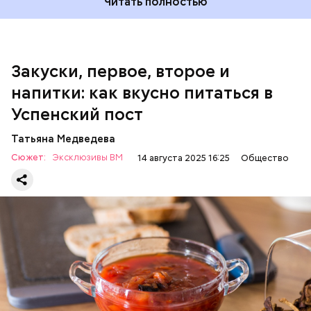
Читать полностью
100 г салата лиственного;
200 г репчатого лука;
100 г муки;
100 г растительного масла;
зелень петрушки и укропа.
Закуски, первое, второе и
напитки: как вкусно питаться в
Успенский пост
Татьяна Медведева
Сюжет:
Эксклюзивы ВМ
14 августа 2025 16:25
Общество
Баклажаны с овощами
ПРАВОСЛАВИЕ
ЕДА
РЕЦЕПТЫ