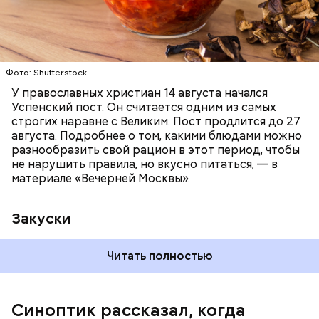
Читайте также:
Синоптик предупредил о переносе
купального сезона в Москве и Подмосковье
Фото: Shutterstock
У православных христиан 14 августа начался
Успенский пост. Он считается одним из самых
строгих наравне с Великим. Пост продлится до 27
августа. Подробнее о том, какими блюдами можно
разнообразить свой рацион в этот период, чтобы
не нарушить правила, но вкусно питаться, — в
материале «Вечерней Москвы».
Закуски
Читать полностью
По словам Вильфанда, с середины следующей
недели Черное море начнет активнее
прогреваться, потому что на юг России придет
Синоптик рассказал, когда