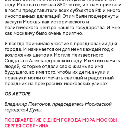
году. Москва отмечала 850-летие, и к нам приехали
в гости представители всех субъектов РФ и много
иностранных делегаций. Этим были подчеркнуты
заслуги Москвы как исторического и
политического центра нашего государства. И мне
как москвичу было очень приятно.
Я всегда принимаю участие в праздновании Дня
Очищенный сырой салатный сельдерей
За свою земную жизнь он совершил множество
города. И начинается он для меня каждый год с
нашинковать соломкой. Яблоки очистить от
добрых дел во славу Божию.
возложения цветов к Могиле Неизвестного
кожицы и семян, нарезать ломтиками. Так же
Солдата в Александровском саду. Мы чтим память
нарезать вареный картофель. Продукты
людей, которые отдали свою жизнь во имя
перемешать, полить салатной заправкой, выложить
будущего, во имя того, чтобы их дети, внуки и
в салатник горкой и украсить веточками
правнуки могли отмечать светлый и радостный
сельдерея, кусочками свежих помидоров и
праздник на прекрасных московских улицах.
ломтиками яблок.
ОБ АВТОРЕ
Владимир Платонов, председатель Московской
городской Думы.
ПОЗДРАВЛЕНИЕ С ДНЕМ ГОРОДА МЭРА МОСКВЫ
СЕРГЕЯ СОБЯНИНА