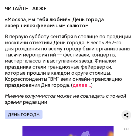
ЧИТАЙТЕ ТАКЖЕ
2-3 картофелины,
1 некрупное яблоко,
«Москва, мы тебя любим!». День города
1 некрупный помидор,
завершился фееричным салютом
А еще, удержав меч палача, святой Николай спас от
2 корня сельдерея,
смерти трех мужей, невинно осужденных
В первую субботу сентября в столице по традиции
салатная заправка.
корыстолюбивым градоначальником.
москвичи отметили День города. В честь 867-го
дня рождения по всему городу были организованы
тысячи мероприятий — фестивали, концерты,
мастер-классы и выступления звезд. Финалом
праздника стали грандиозные фейерверки,
которые прошли в каждом округе столицы.
Корреспонденты "ВМ" вели онлайн-трансляцию
празднования Дня города. (
далее...
)
Мнение колумнистов может не совпадать с точкой
зрения
редакции
ДЕНЬ ГОРОДА
Как гласит предание, совершая паломничество в