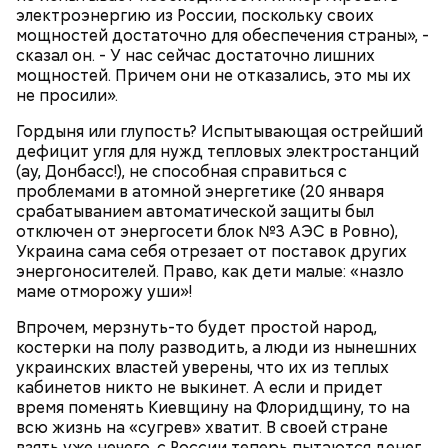
электроэнергию из России, поскольку своих
календарь
мощностей достаточно для обеспечения страны», -
сказал он. - У нас сейчас достаточно лишних
мощностей. Причем они не отказались, это мы их
не просили».
Гордыня или глупость? Испытывающая острейший
дефицит угля для нужд тепловых электростанций
(ау, Донбасс!), не способная справиться с
проблемами в атомной энергетике (20 января
Помози мне грешному и унылому в настоящем сем
срабатыванием автоматической защиты был
житии, умоли Господа Бога даровати ми
отключен от энергосети блок №3 АЭС в Ровно),
Фасоль замочить на ночь, затем промыть, опустить
оставление всех моих грехов, елико согреших от
Украина сама себя отрезает от поставок других
в кипяток, варить 5-6 минут, настоять 40-60 минут.
юности моея, во всем житии моем, делом, словом,
энергоносителей. Право, как дети малые: «назло
Морковь натереть на терке, лук и грибы порубить.
помышлением и всеми моими чувствы; и во исходе
маме отморожу уши»!
Воду с фасолью довести до кипения, опустить в
души моея помози ми окаянному, умоли Господа
нее грибы, морковь и лук, посолить по вкусу,
Бога, всея твари Содетеля, избавити мя воздушных
Впрочем, мерзнуть-то будет простой народ,
варить 6-8 минут. Настоять 20-30 минут. При
мытарств и вечного мучения: да всегда прославляю
костерки на полу разводить, а люди из нынешних
подаче на стол заправить суп растительным
Отца и Сына и Святаго Духа, и твое милостивное
украинских властей уверены, что их из теплых
маслом, посыпать зеленью укропа и петрушки и
предстательство, ныне и присно и во веки веков.
кабинетов никто не выкинет. А если и придет
черным молотым перцем.
Аминь.
время поменять Киевщину на Флоридщину, то на
всю жизнь на «сугрев» хватит. В своей стране
взять уже нечего, с России теперь пытаются денег