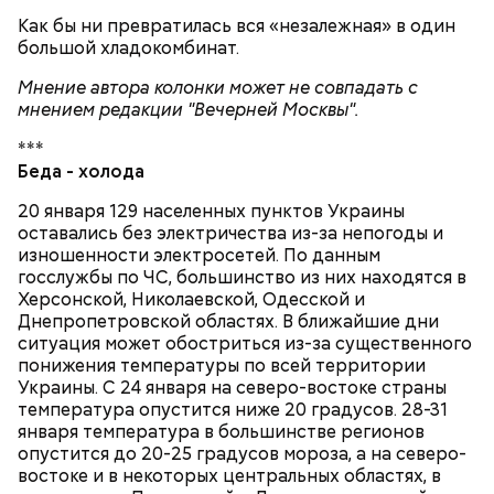
Как бы ни превратилась вся «незалежная» в один
большой хладокомбинат.
Грибной суп с фасолью
Мнение автора колонки может не совпадать с
Молитва Николаю чудотворцу
мнением редакции "Вечерней Москвы".
***
Беда - холода
20 января 129 населенных пунктов Украины
оставались без электричества из-за непогоды и
изношенности электросетей. По данным
госслужбы по ЧС, большинство из них находятся в
Херсонской, Николаевской, Одесской и
Днепропетровской областях. В ближайшие дни
ситуация может обостриться из-за существенного
понижения температуры по всей территории
Украины. С 24 января на северо-востоке страны
температура опустится ниже 20 градусов. 28-31
января температура в большинстве регионов
Множество людей совершают паломнические
опустится до 20-25 градусов мороза, а на северо-
поездки, чтобы поклониться мощам Святителя
востоке и в некоторых центральных областях, в
Николая, которые находятся в Италии. 19 декабря