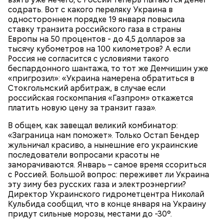
содрать. Вот с какого переляку Украина в
одностороннем порядке 19 января повысила
ставку транзита российского газа в страны
Европы на 50 процентов - до 4,5 долларов за
тысячу кубометров на 100 километров? А если
300-400 г шампиньонов или других свежих
Россия не согласится с условиями такого
грибов;
О, всесвятый Николае, угодниче преизрядный
беспардонного шантажа, то тот же Демчишин уже
3 ст. ложки фасоли;
Господень, теплый наш заступниче, и везде в
«пригрозил»: «Украина намерена обратиться в
по 1 моркови и репчатой луковице;
скорбех скорый помощниче!
Стокгольмский арбитраж, в случае если
3 ст. ложки растительного масла;
российская госкомпания «Газпром» откажется
зелень, черный молотый перец и соль по вкусу.
платить новую цену за транзит газа».
В общем, как завещал великий комбинатор:
«Заграница нам поможет». Только Остап Бендер
жульничал красиво, а нынешние его украинские
последователи вопросами красоты не
заморачиваются. Январь – самое время ссориться
с Россией. Большой вопрос: переживет ли Украина
эту зиму без русских газа и электроэнергии?
Директор Украинского гидрометцентра Николай
Кульбида сообщил, что в конце января на Украину
придут сильные морозы, местами до -30°.