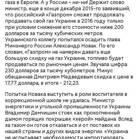
дольками, соль, перец горошком и лавровый лист,
газа в Европе. А у России – ни-ни! Держит слово
дать закипеть и кастрюлю сдвинуть на край
министр, еще в конце декабря 2015-го заявивший,
1 морковь;
плиты. Разлить по тарелкам и посыпать
что российский «Газпром» сможет продолжать
1 петрушка;
19 декабря с утра люди шли в церковь, служили
мелкорубленой зеленью укропа и петрушки.
продавать свой газ Украине в 2016 году только
1/4 репы;
молебны святому Николаю, а после этого сообща
при условии снижения его стоимости ниже 200
2 головки лука;
накрывали большие столы и начинали веселиться.
долларов за тысячу кубических метров.
6-8 картофелин;
«Для кума Никольщина бражку варит, для кумы –
Украинского коллегу попытался осадить глава
1/2 кочана капусты;
пироги печет»; «На Никольщину зови друга, зови и
Минэнерго России Александр Новак. По его
2 помидора;
ворога — оба будут друзья».
словам, «Газпром» не намерен давать еще
4 ст. ложки растительного масла;
большую скидку на газ Украине, топливо будет
соль, зелень укропа и петрушки, лавровый лист
продаваться по рыночным ценам. Звучала цифра
по вкусу.
230 долларов за тысячу кубометров. Минус
обещанная Дмитрием Медведевым скидка к цене в
17,77 доллара, в итоге - 212,23.
Попытка Новака выступить в роли воспитателя в
коррекционной школе не удалась. Министр
энергетики и угольной промышленности Украины
Владимир Демчишин стоек как прокопченный
дымом горящих покрышек «херой» майдана. Вслед
за газом он готов отказаться и от поставок из
нашей страны и других видов энергии. «Украина
Суп крестьянский
не испытывает необходимости импортировать
Николай-угодник и народный