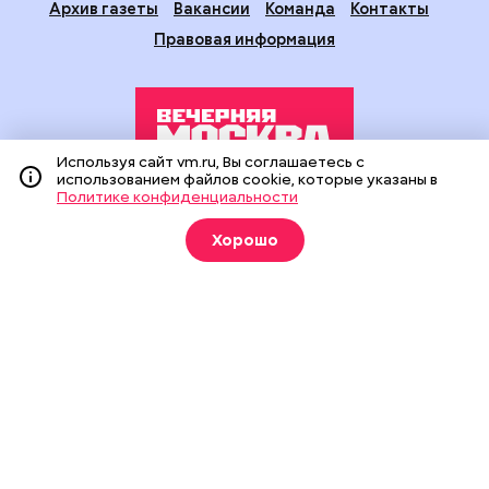
Архив газеты
Вакансии
Команда
Контакты
Правовая информация
Используя сайт vm.ru, Вы соглашаетесь с
использованием файлов cookie, которые указаны в
Политике конфиденциальности
Издание создано при финансовой поддержке Департамента
средств массовой информации и рекламы города Москвы.
Хорошо
На сайте применяются рекомендательные технологии
(информационные технологии предоставления информации
на основе сбора, систематизации и анализа сведений,
относящихся к предпочтениям пользователей сети
«Интернет», находящихся на территории Российской
Федерации).
Сетевое издание "Вечерняя Москва" (18+) зарегистрировано
в Федеральной службе по надзору в сфере связи,
информационных технологий и массовых коммуникаций
(Роскомнадзор). Свидетельство о регистрации ЭЛ № ФС 77 -
90524 от 09.12.2025. Учредитель: АО "Редакция газеты
"Вечерняя Москва". Главный редактор
vm.ru
: Александр
Геннадьевич Глуходедов. Адрес редакции: 127015, г.Москва,