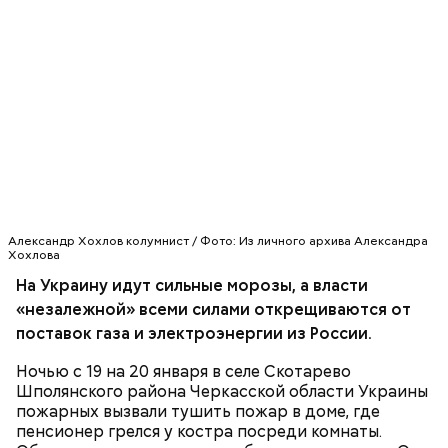
19 декабря всегда начиналось сватовство.
плиты. При подаче на стол посыпать суп зеленью
При этом приговаривали: «Выбирай не
укропа и петрушки.
невесту, а сваху». Молодежь готовилась к
зимним посиделкам.
В этот день открывались зимние сельские
базары и ярмарки: «Никольский торг всему
указ», «Цены на хлеб строит Никольский
1/2 стакана перловой крупы;
торг».
6-8 картофелин;
Ежели на Николу ростепель, ссылались на
по 1/2 корня моркови и петрушки;
проказы поспешной зимы: «Привезли зиму на
1 головка лука репчатого;
санях до Николы, вот тебе и жданная
соль, зелень укропа и петрушки по вкусу.
оттепель».
Александр Хохлов колумнист / Фото: Из личного архива Александра
Хохлова
На Украину идут сильные морозы, а власти
Традиции и приметы
«незалежной» всеми силами открещиваются от
поставок газа и электроэнергии из России.
Ночью с 19 на 20 января в селе Скотарево
Шполянского района Черкасской области Украины
пожарных вызвали тушить пожар в доме, где
пенсионер грелся у костра посреди комнаты.