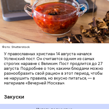
ПРАВОСЛАВИЕ
ЕДА
РЕЦЕПТЫ
Читайте также:
Синоптик предупредил о переносе
купального сезона в Москве и Подмосковье
Фото: Shutterstock
У православных христиан 14 августа начался
Успенский пост. Он считается одним из самых
строгих наравне с Великим. Пост продлится до 27
августа. Подробнее о том, какими блюдами можно
разнообразить свой рацион в этот период, чтобы
не нарушить правила, но вкусно питаться, — в
материале «Вечерней Москвы».
Закуски