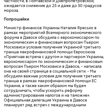
частности, в Полтавской и Днепропетровской,
отмечается Никола Зимний, а 22 мая Никола вешний
Первые блюда
ожидается снижение до 25 и даже до 30 градусов
или летний. Этот день установлен в память об
мороза.
обретении его мощей.
Томаты «Без заморочек», аджика
и лечо: топ-8 проверенных
Попрошайки
рецептов закруток на зиму
Министр финансов Украины Наталия Яресько в
рамках мероприятий Всемирного экономического
форума в Давосе обсудила с еврокомиссаром по
Святой Николай Чудотворец считается
экономическим и финансовым вопросам Пьером
покровителем путешествующих, а также
Московиси условия получения Украиной третьего
оберегает детей и подростков. Многие мамы
Кабачки очистить от кожицы. Нарезать
транша макрофинансовой помощи Евросоюза.
провожают своих чад на прогулку, прося святого
кружочками или дольками, предварительно удалив
«Приятная встреча с другом и партнером Украины,
Николая присмотреть за ними, сберечь от разных
сердцевину. Нарезанные кабачки обвалять в муке и
еврокомиссаром по экономическим и финансовым
уличных происшествий. Кроме того, святому
обжарить в масле (половина нормы). Зеленый лук
вопросам Пьером Московиси в Давосе, - написала
Николаю молятся о вразумлении своих детей,
нашинковать, слегка спас-серовать в оставшемся
она на своей странице в социальной сети. - Мы
попавших в плохую компанию, и хуже того —
масле и добавить к нему нашинкованные листья
обсудили важные условия для получения третьего
пристрастившихся к наркотикам. Молятся
шпината, салата, зелень петрушки, помидоры,
транша в рамках макрофинансовой помощи ЕС
святителю Николаю о благополучном замужестве
нарезанные небольшими дольками, и все тушить 10
Украине, а также каким образом мы будем
дочерей.
минут. Листья шпината или салата можно заменить
сотрудничать, чтобы ускорить реформу
ботвой свеклы. Полученный соус заправить солью,
администрирования налогов и на таможне».
уксусом, сахаром. Подать кабачки в холодном
Официальная делегация Украины в Давосе
виде, посыпать их рубленым укропом.
планирует ряд встреч с международными