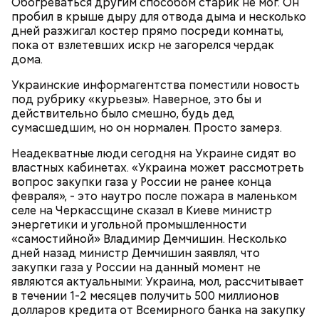
Обогреваться другим способом старик не мог. Он
пробил в крыше дыру для отвода дыма и несколько
дней разжигал костер прямо посреди комнаты,
пока от взлетевших искр не загорелся чердак
дома.
Суп картофельный с перловой крупой
Украинские информагентства поместили новость
под рубрику «курьезы». Наверное, это бы и
действительно было смешно, будь дед
сумасшедшим, но он нормален. Просто замерз.
На Николу никому нельзя было грустить —
Неадекватные люди сегодня на Украине сидят во
считалось, что это принесет суровые морозы.
властных кабинетах. «Украина может рассмотреть
Впрочем, в этот день погода и без того обычно
Морковь, петрушку, репу и репчатый лук очистить,
вопрос закупки газа у России не ранее конца
бывала студеной.
промыть, нарезать тонкими квадратиками,
февраля», - это наутро после пожара в маленьком
сложить в сотейник, добавить растительное масло
селе на Черкассщине сказал в Киеве министр
и спассеровать до готовности. Капусту промыть и
энергетики и угольной промышленности
нарезать крупными шашками. Картофель очистить
«самостийной» Владимир Демчишин. Несколько
и нарезать кубиками. В кипящую воду опустить
дней назад министр Демчишин заявлял, что
капусту, дать вскипеть, затем опустить картофель
закупки газа у России на данный момент не
и спассерованные овощи и при медленном
являются актуальными: Украина, мол, рассчитывает
кипении варить 15-20 минут. В конце варки в суп
в течении 1-2 месяцев получить 500 миллионов
положить красные помидоры, нарезанные
долларов кредита от Всемирного банка на закупку