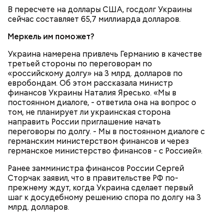
В пересчете на доллары США, госдолг Украины
сейчас составляет 65,7 миллиарда долларов.
Меркель им поможет?
Украина намерена привлечь Германию в качестве
третьей стороны по переговорам по
«российскому долгу» на 3 млрд. долларов по
евробондам. Об этом рассказала министр
финансов Украины Наталия Яресько. «Мы в
постоянном диалоге, - ответила она на вопрос о
том, не планирует ли украинская сторона
направить России приглашение начать
Очищенный сырой салатный сельдерей
За свою земную жизнь он совершил множество
переговоры по долгу. - Мы в постоянном диалоге с
нашинковать соломкой. Яблоки очистить от
добрых дел во славу Божию.
германским министерством финансов и через
кожицы и семян, нарезать ломтиками. Так же
германское министерство финансов - с Россией».
нарезать вареный картофель. Продукты
перемешать, полить салатной заправкой, выложить
Ранее замминистра финансов России Сергей
в салатник горкой и украсить веточками
Сторчак заявил, что в правительстве РФ по-
сельдерея, кусочками свежих помидоров и
прежнему ждут, когда Украина сделает первый
ломтиками яблок.
шаг к досудебному решению спора по долгу на 3
млрд. долларов.