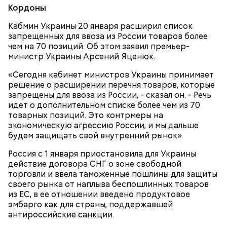
Кордоны
Кабмин Украины 20 января расширил список
запрещенных для ввоза из России товаров более
чем на 70 позиций. Об этом заявил премьер-
министр Украины Арсений Яценюк.
2-3 картофелины,
«Сегодня кабинет министров Украины принимает
1 некрупное яблоко,
решение о расширении перечня товаров, которые
1 некрупный помидор,
А еще, удержав меч палача, святой Николай спас от
запрещены для ввоза из России, - сказал он. - Речь
2 корня сельдерея,
смерти трех мужей, невинно осужденных
идет о дополнительном списке более чем из 70
салатная заправка.
корыстолюбивым градоначальником.
товарных позиций. Это контрмеры на
экономическую агрессию России, и мы дальше
будем защищать свой внутренний рынок».
Россия с 1 января приостановила для Украины
действие договора СНГ о зоне свободной
торговли и ввела таможенные пошлины для защиты
своего рынка от наплыва беспошлинных товаров
из ЕС, в ее отношении введено продуктовое
эмбарго как для страны, поддержавшей
антироссийские санкции.