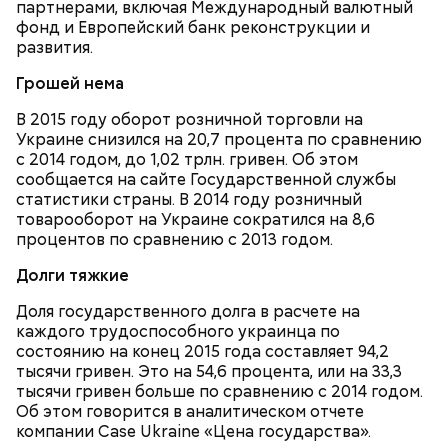
партнерами, включая Международный валютный
На Руси святителя Николая издавна считали
500 г помидоров;
фонд и Европейский банк реконструкции и
покровителем моряков, купцов и детей. Ему
150 г шпината;
развития.
молились и земледельцы — о хорошей погоде, о
50 г лиственного салата;
Грошей нема
добром урожае. Была поговорка: «Кто Николая
зелень петрушки, укропа;
любит, кто Николаю служит, тому святой Николай
1/2 стакана растительного масла;
В 2015 году оборот розничной торговли на
во всякий час помогает».
100 г муки;
Украине снизился на 20,7 процента по сравнению
уксус по вкусу;
с 2014 годом, до 1,02 трлн. гривен. Об этом
30 г сахара.
сообщается на сайте Государственной службы
статистики страны. В 2014 году розничный
товарооборот на Украине сократился на 8,6
процентов по сравнению с 2013 годом.
Долги тяжкие
Доля государственного долга в расчете на
Святитель Николай дожил до глубокой старости и
каждого трудоспособного украинца по
скончался в середине IV века. По церковному
состоянию на конец 2015 года составляет 94,2
преданию, мощи святого сохранились нетленными
тысячи гривен. Это на 54,6 процента, или на 33,3
и источали чудесное миро, от которого исцелилось
тысячи гривен больше по сравнению с 2014 годом.
множество людей. В 1087 году мощи Николая
Об этом говорится в аналитическом отчете
Угодника были перенесены в итальянский город
компании Case Ukraine «Цена государства».
Бар (Бари), где находятся и поныне.
Кабачки в овощном соусе