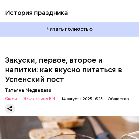
шкафу 10-15 минут. Подать баклажаны в холодном
виде.
1 кг баклажанов;
История праздника
600 г помидоров;
300 г моркови;
200 г шпината;
Читать полностью
100 г салата лиственного;
200 г репчатого лука;
100 г муки;
100 г растительного масла;
зелень петрушки и укропа.
Закуски, первое, второе и
напитки: как вкусно питаться в
Успенский пост
Татьяна Медведева
Сюжет:
Эксклюзивы ВМ
14 августа 2025 16:25
Общество
Баклажаны с овощами