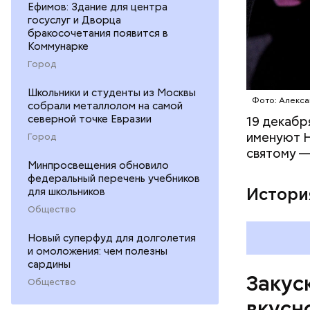
Ефимов: Здание для центра
200 г ш
госуслуг и Дворца
100 г с
бракосочетания появится в
200 г р
Коммунарке
100 г му
Город
100 г р
зелень 
Школьники и студенты из Москвы
Фото: Алекса
собрали металлолом на самой
северной точке Евразии
19 декабр
именуют Н
Город
святому —
Минпросвещения обновило
федеральный перечень учебников
Истори
для школьников
Общество
Новый суперфуд для долголетия
и омоложения: чем полезны
сардины
Закуск
Общество
вкусн