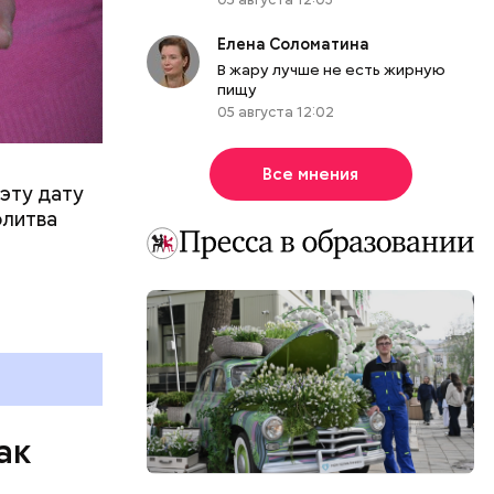
Елена Соломатина
В жару лучше не есть жирную
пищу
05 августа 12:02
Все мнения
эту дату
олитва
ак