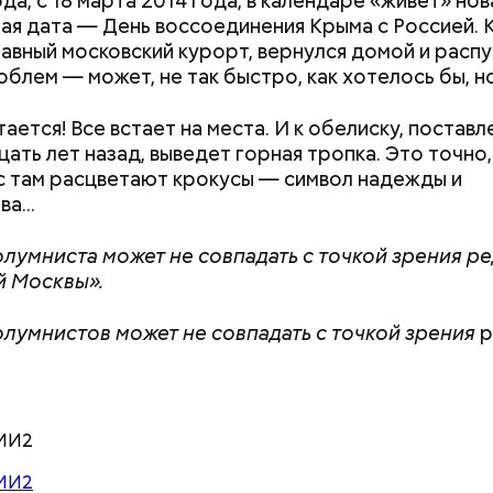
да, с 18 марта 2014 года, в календаре «живет» нов
ая дата — День воссоединения Крыма с Россией. 
 сельдерея и картофеля с яблоками
лавный московский курорт, вернулся домой и расп
азывает Житие, преподобный родился в городке П
облем — может, не так быстро, как хотелось бы, но
иколай проникся христианской религией и рано пр
освятить свою жизнь Богу. Целыми днями отрок п
тается! Все встает на места. И к обелиску, постав
о вечерам молился и читал книги. Его дядя, еписко
ать лет назад, выведет горная тропка. Это точно, 
, видя такое усердие, сделал юношу чтецом, а зат
с там расцветают крокусы — символ надежды и
сан священника. Все богатства, полученные в насле
а...
, Николай отдал на дела милосердия. Со времене
копом в городе Мире. Он был страстным пропове
лумниста может не совпадать с точкой зрения р
тва. Ему также приписывают разрушение нескольк
й Москвы».
 храмов и чудеса, творимые силой молитвы. Этот 
ого врача исцелял больных, обреченных на смерть
лумнистов может не совпадать с точкой зрения
р
 мертвых.
МИ2
МИ2
 очистить от кожицы, нарезать кружками толщиной