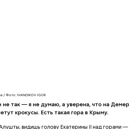
тофелины,
пное яблоко,
пный помидор,
 сельдерея,
я заправка.
на / Фото: IVANDIKOV IGOR
 не так — я не думаю, а уверена, что на Дем
етут крокусы. Есть такая гора в Крыму.
Алушты, видишь голову Екатерины II над горами — 