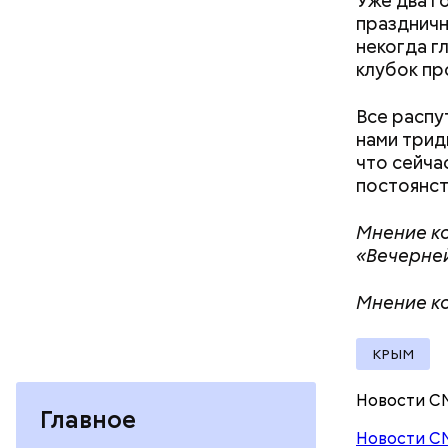
Уже два го
праздничн
Салат из
некогда г
Как расск
клубок пр
детства Н
решение п
Все распу
храме, а п
нами тридц
Патарский
что сейча
возвел в 
постоянств
родителей
стал епис
Мнение ко
христианс
«Вечерне
языческих
лучше люб
Мнение ко
воскрешал
КРЫМ
Новости С
Главное
Новости С
Баклажаны