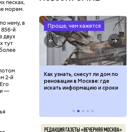
х песках,
ие морем.
о нему, в
Проще, чем кажется
 856-й
з двух
х тут
 более
, Николай
покоил
 потом
 100 тысяч
Как узнать, снесут ли дом по
м 2-й
дарства при
реновации в Москве: где
 Его
ии: кто может
искать информацию и сроки
ои —
 какие нужны
ья