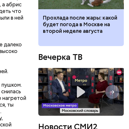
 а абрис
деть что
ыли в ней
 для
Прохлада после жары: какой
трех
моложения:
будет погода в Москве на
иком.
рдины
второй неделе августа
же далеко
 высоко
Вечерка ТВ
ней.
 пушком.
 снилась
е нагретой
я, ты
.
у,
мской
Новости СМИ2