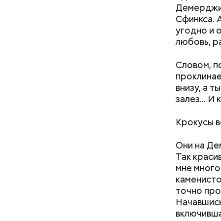
Демерджи.
Сфинкса. 
угодно и 
А еще, уд
любовь, р
мужей, не
Словом, п
проклинае
внизу, а т
залез... И
Крокусы в
Они на Де
Так красив
мне много
Понадобя
каменисто
точно про
Начавшись
включивша