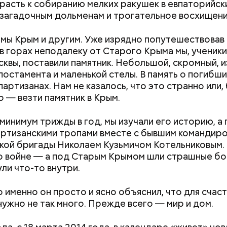
трасть к собиранию мелких ракушек в евпаторийски
 загадочным дольменам и трогательное восхищен
 мы Крым и другим. Уже изрядно попутешествовав п
 в горах неподалеку от Старого Крыма мы, ученики
квы, поставили памятник. Небольшой, скромный, и
постамента и маленькой стелы. В память о погибши
партизанах. Нам не казалось, что это странно или,
т предание, совершая паломничество в Иерусалим
о — везти памятник в Крым.
ц по просьбе отчаявшихся путников молитвой ус
авшееся море.
 минимум трижды в год, мы изучали его историю, а
Как поменять батареи дома и
Как получить до
ртизанскими тропами вместе с бывшим командиро
не получить штраф
рублей от госу
кой бригады Николаем Кузьмичом Котельниковым.
трудной ситуац
о войне — а под Старым Крымом шли страшные б
претендовать и
ли что-то внутри.
документы
 именно он просто и ясно объяснил, что для счаст
нужно не так много. Прежде всего — мир и дом.