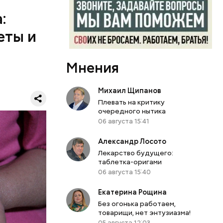
морковь,
:
, добавить
елень
еты и
се тушить
створом
ажаны и
Мнения
иан была
 холодном
вергнутыми
Михаил Щипанов
Я
Плевать на критику
очередного нытика
06 августа 15:41
Александр Лосото
Лекарство будущего:
таблетка-оригами
06 августа 15:40
Екатерина Рощина
Без огонька работаем,
товарищи, нет энтузиазма!
05 августа 12:03