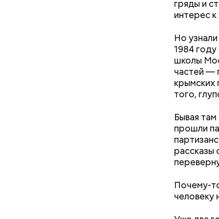
гряды и с
интерес к
Но узнали
1984 году
школы Мос
частей — 
крымских 
Как гласи
того, глуп
Чудотворе
разбушев
Бывая там
прошли па
партизанс
рассказы 
переверну
Почему-то
человеку 