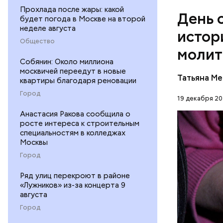
посыпать 
Прохлада после жары: какой
День 
мелко наш
будет погода в Москве на второй
неделе августа
к ним наши
истор
петрушки,
Общество
молит
10-15 мин
Собянин: Около миллиона
лимонной 
москвичей переедут в новые
Перенесемс
тушить в 
Татьяна М
квартиры благодаря реновации
очень тру
виде.
Город
мучительн
19 декабря 20
ПРАВОСЛ
Анастасия Ракова сообщила о
ЦЕРКОВЬ
росте интереса к строительным
специальностям в колледжах
Москвы
Город
Ряд улиц перекроют в районе
«Лужников» из-за концерта 9
августа
1 кг ба
600 г п
Город
300 г м