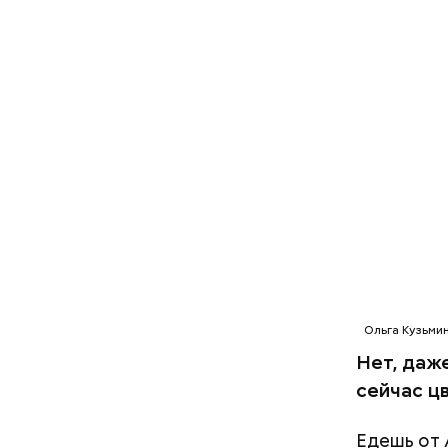
2-3 кар
1 некру
1 некру
2 корня
салатна
Ольга Кузьми
Нет, даже
сейчас цв
Едешь от 