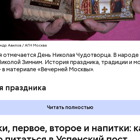
пината;
алата лиственного;
епчатого лука;
ки;
астительного масла;
петрушки и укропа.
ндр Авилов / АГН Москва
я отмечается День Николая Чудотворца. В народе 
иколой Зимним. История праздника, традиции и м
 в материале «Вечерней Москвы».
я праздника
Читать полностью
и, первое, второе и напитки: к
о питаться в Успенский пост