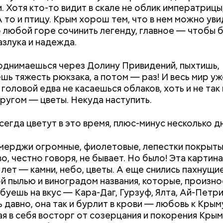
 Хотя кто-то видит в скале не облик императрицы,
А то и птицу. Крым хорош тем, что в нем можно уви
о любой горе сочинить легенду, главное — чтобы б
Стресс живет в теле: четыре
Новый суперфуд
ержав меч палача, святой Николай спас от смерти 
азлука и надежда.
простые техники, которые
долголетия и о
винно осужденных корыстолюбивым градоначальн
помогут снизить тревогу
чем полезны са
однимаешься через Долину Привидений, пыхтишь,
шь тяжесть рюкзака, а потом — раз! И весь мир у
ы головой едва не касаешься облаков, хоть и не так
 кругом — цветы. Некуда наступить.
сегда цветут в это время, плюс-минус несколько д
мерджи огромные, фиолетовые, лепестки покрыты
о, честно говоря, не бывает. Но было! Эта картина
 лет — камни, небо, цветы. А еще снились пахнущи
тся:
й пылью и виноградом названия, которые, произнос
буешь на вкус — Кара-Даг, Гурзуф, Ялта, Ай-Петри
 давно, она так и бурлит в крови — любовь к Крым
я в себя восторг от созерцания и покорения Кры