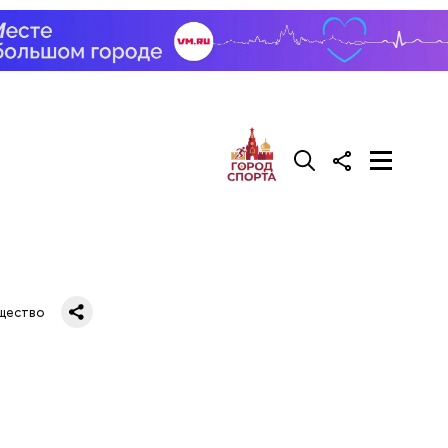
й. Яблоки
резать
й
и
.
щество
во славу