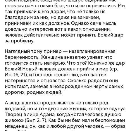
посылая нам столько благ, что и не перечислить. Мы
грибов;
О, всесвятый Николае, угодниче преизрядный
так привыкли к Его дарам, что не только не
3 ст. ложки фасоли;
Господень, теплый наш заступниче, и везде в
благодарим за них, но даже не замечаем,
по 1 моркови и репчатой луковице;
скорбех скорый помощниче!
принимаем их как должное. Однако сама мысль
3 ст. ложки растительного масла;
довольно интересна вот в каком отношении:
зелень, черный молотый перец и соль по вкусу.
человек действительно может принять Божий дар
за проблему.
Наглядный тому пример — незапланированная
беременность. Женщина внезапно узнает, что
готовится стать матерью. Что это? Конечно же дар
Божий! Новый человек должен прийти в мир (ср.
Ин. 16, 21), и Господь подает людям счастье
материнства и отцовства. Сколько радости они
испытают, замечая в новорожденном черты самых
дорогих, родных людей.
А ведь в детях продолжается не только род
людской, но и то «дыхание жизни», которое вдунул
Творец в лице Адама, когда «стал человек душою
Грибной суп с фасолью
живою» (Быт. 2, 7). Как бы ни был мал и беспомощен
младенец, он, как и любой другой человек, — образ
Молитва Николаю чудотворцу