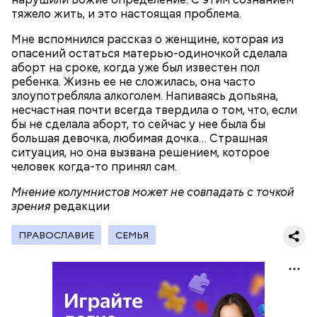
тяжело жить, и это настоящая проблема.
2-3 картофелины,
1 некрупное яблоко,
Мне вспомнился рассказ о женщине, которая из
1 некрупный помидор,
опасений остаться матерью-одиночкой сделала
А еще, удержав меч палача, святой Николай спас от
2 корня сельдерея,
аборт на сроке, когда уже был известен пол
смерти трех мужей, невинно осужденных
салатная заправка.
ребенка. Жизнь ее не сложилась, она часто
корыстолюбивым градоначальником.
злоупотребляла алкоголем. Напиваясь допьяна,
несчастная почти всегда твердила о том, что, если
бы не сделала аборт, то сейчас у нее была бы
большая девочка, любимая дочка… Страшная
ситуация, но она вызвана решением, которое
человек когда-то принял сам.
Мнение колумнистов может не совпадать с точкой
зрения
редакции
ПРАВОСЛАВИЕ
СЕМЬЯ
Как гласит предание, совершая паломничество в
Понадобятся: