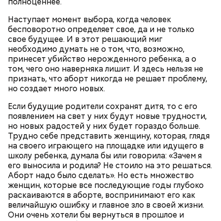
полноценнее.
Наступает момент выбора, когда человек
бесповоротно определяет свое, да и не только
Святой Николай Чудотворец считается
свое будущее. И в этот решающий миг
покровителем путешествующих, а также
необходимо думать не о том, что, возможно,
оберегает детей и подростков. Многие мамы
Кабачки очистить от кожицы. Нарезать
принесет убийство нерожденного ребенка, а о
провожают своих чад на прогулку, прося святого
кружочками или дольками, предварительно удалив
том, чего оно наверняка лишит. И здесь нельзя не
Николая присмотреть за ними, сберечь от разных
сердцевину. Нарезанные кабачки обвалять в муке и
признать, что аборт никогда не решает проблему,
уличных происшествий. Кроме того, святому
обжарить в масле (половина нормы). Зеленый лук
но создает много новых.
Николаю молятся о вразумлении своих детей,
нашинковать, слегка спас-серовать в оставшемся
попавших в плохую компанию, и хуже того —
масле и добавить к нему нашинкованные листья
Если будущие родители сохранят дитя, то с его
пристрастившихся к наркотикам. Молятся
шпината, салата, зелень петрушки, помидоры,
появлением на свет у них будут новые трудности,
святителю Николаю о благополучном замужестве
нарезанные небольшими дольками, и все тушить 10
но новых радостей у них будет гораздо больше.
дочерей.
минут. Листья шпината или салата можно заменить
Трудно себе представить женщину, которая, глядя
ботвой свеклы. Полученный соус заправить солью,
на своего играющего на площадке или идущего в
уксусом, сахаром. Подать кабачки в холодном
школу ребенка, думала бы или говорила: «Зачем я
виде, посыпать их рубленым укропом.
его выносила и родила? Не стоило на это решаться.
Аборт надо было сделать». Но есть множество
На Руси святителя Николая издавна считали
500 г помидоров;
женщин, которые все последующие годы глубоко
покровителем моряков, купцов и детей. Ему
150 г шпината;
раскаиваются в аборте, воспринимают его как
молились и земледельцы — о хорошей погоде, о
50 г лиственного салата;
величайшую ошибку и главное зло в своей жизни.
добром урожае. Была поговорка: «Кто Николая
зелень петрушки, укропа;
Они очень хотели бы вернуться в прошлое и