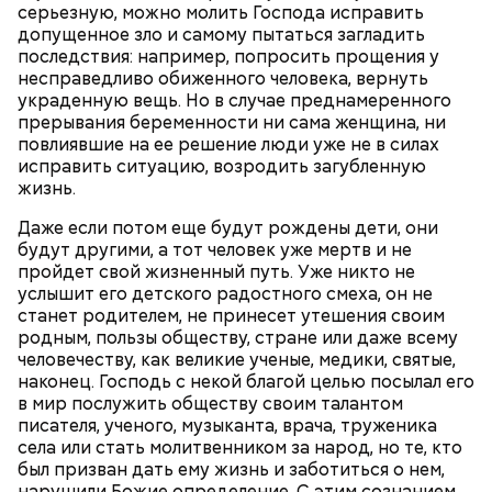
серьезную, можно молить Господа исправить
допущенное зло и самому пытаться загладить
последствия: например, попросить прощения у
несправедливо обиженного человека, вернуть
украденную вещь. Но в случае преднамеренного
прерывания беременности ни сама женщина, ни
повлиявшие на ее решение люди уже не в силах
исправить ситуацию, возродить загубленную
Очищенный сырой салатный сельдерей
За свою земную жизнь он совершил множество
жизнь.
нашинковать соломкой. Яблоки очистить от
добрых дел во славу Божию.
кожицы и семян, нарезать ломтиками. Так же
Даже если потом еще будут рождены дети, они
нарезать вареный картофель. Продукты
будут другими, а тот человек уже мертв и не
перемешать, полить салатной заправкой, выложить
пройдет свой жизненный путь. Уже никто не
в салатник горкой и украсить веточками
услышит его детского радостного смеха, он не
сельдерея, кусочками свежих помидоров и
станет родителем, не принесет утешения своим
ломтиками яблок.
родным, пользы обществу, стране или даже всему
человечеству, как великие ученые, медики, святые,
наконец. Господь с некой благой целью посылал его
в мир послужить обществу своим талантом
писателя, ученого, музыканта, врача, труженика
села или стать молитвенником за народ, но те, кто
был призван дать ему жизнь и заботиться о нем,
нарушили Божие определение. С этим сознанием