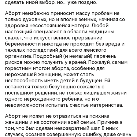
любит, кто Николаю служит, тому святой Николай
1/2 стакана растительного масла;
сделать иной выбор, но… уже поздно.
во всякий час помогает».
100 г муки;
Аборт неизбежно приносит массу проблем не
уксус по вкусу;
только духовных, но и вполне земных, начиная со
30 г сахара.
здоровья несостоявшейся матери. Любой
настоящий специалист в области медицины
скажет, что искусственное прерывание
беременности никогда не проходит без вреда и
тяжелых последствий для всего женского
организма. Подробный (и немалый!) перечень
рисков можно получить у врачей. Пожалуй, самым
Святитель Николай дожил до глубокой старости и
горестным итогом аборта, особенно для
скончался в середине IV века. По церковному
нерожавшей женщины, может стать
преданию, мощи святого сохранились нетленными
неспособность иметь детей в будущем. Ей
и источали чудесное миро, от которого исцелилось
останется только безутешно сожалеть о
множество людей. В 1087 году мощи Николая
поспешном решении, не только лишившем жизни
Угодника были перенесены в итальянский город
одного нерожденного ребенка, но и о
Бар (Бари), где находятся и поныне.
Кабачки в овощном соусе
невозможности испытать счастье материнства.
Аборт не может не отразиться на психике
женщины и на состоянии всей семьи. Причина в
том, что был сделан невозвратный шаг. В иных
случаях, осознав совершенную ошибку, даже очень