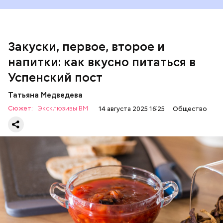
100 г салата лиственного;
200 г репчатого лука;
100 г муки;
100 г растительного масла;
зелень петрушки и укропа.
Закуски, первое, второе и
напитки: как вкусно питаться в
Успенский пост
Татьяна Медведева
Сюжет:
Эксклюзивы ВМ
14 августа 2025 16:25
Общество
Баклажаны с овощами
ПРАВОСЛАВИЕ
ЕДА
РЕЦЕПТЫ