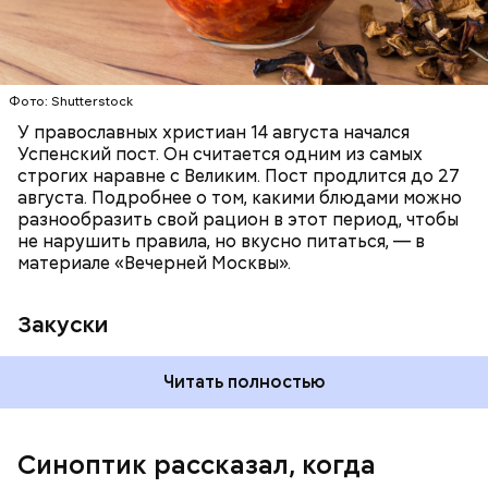
Читайте также:
Синоптик предупредил о переносе
купального сезона в Москве и Подмосковье
Фото: Shutterstock
У православных христиан 14 августа начался
Успенский пост. Он считается одним из самых
строгих наравне с Великим. Пост продлится до 27
августа. Подробнее о том, какими блюдами можно
разнообразить свой рацион в этот период, чтобы
не нарушить правила, но вкусно питаться, — в
материале «Вечерней Москвы».
Закуски
Читать полностью
По словам Вильфанда, с середины следующей
недели Черное море начнет активнее
прогреваться, потому что на юг России придет
Синоптик рассказал, когда
потепление. Температура воздуха будет там выше