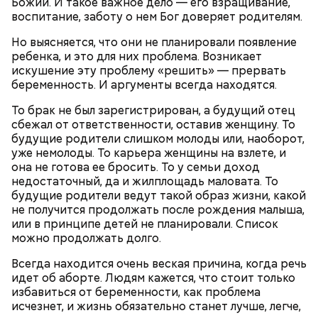
Божий. И такое важное дело — его взращивание,
воспитание, заботу о нем Бог доверяет родителям.
Но выясняется, что они не планировали появление
ребенка, и это для них проблема. Возникает
искушение эту проблему «решить» — прервать
беременность. И аргументы всегда находятся.
То брак не был зарегистрирован, а будущий отец
сбежал от ответственности, оставив женщину. То
будущие родители слишком молоды или, наоборот,
уже немолоды. То карьера женщины на взлете, и
она не готова ее бросить. То у семьи доход
недостаточный, да и жилплощадь маловата. То
будущие родители ведут такой образ жизни, какой
не получится продолжать после рождения малыша,
Множество людей совершают паломнические
или в принципе детей не планировали. Список
поездки, чтобы поклониться мощам Святителя
можно продолжать долго.
Николая, которые находятся в Италии. 19 декабря
отмечается Никола Зимний, а 22 мая Никола вешний
Первые блюда
Всегда находится очень веская причина, когда речь
или летний. Этот день установлен в память об
идет об аборте. Людям кажется, что стоит только
обретении его мощей.
Томаты «Без заморочек», аджика
избавиться от беременности, как проблема
и лечо: топ-8 проверенных
исчезнет, и жизнь обязательно станет лучше, легче,
рецептов закруток на зиму