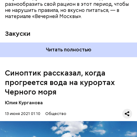
разнообразить свой рацион в этот период, чтобы
не нарушить правила, но вкусно питаться, — в
материале «Вечерней Москвы».
Закуски
Читать полностью
По словам Вильфанда, с середины следующей
недели Черное море начнет активнее
прогреваться, потому что на юг России придет
Синоптик рассказал, когда
потепление. Температура воздуха будет там выше
прогреется вода на курортах
нормы уже к середине следующей недели — плюс
24-28 градусов, передает
ТАСС
.
Черного моря
Юлия Курганова
13 июня 2021 01:10
Общество