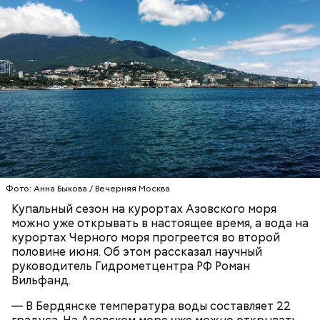
Синоптик отметил, что в Сочи, Феодосии, Алуште,
Ялте вода пока прогрелась лишь до 17 градусов
тепла, в Туапсе — до 18 градусов, а в Евпатории —
до 19 градусов.
ЧЕРНОЕ МОРЕ
ПОГОДА
КУПАЛЬНЫЙ СЕЗОН
Фото: Анна Быкова / Вечерняя Москва
Купальный сезон на курортах Азовского моря
можно уже открывать в настоящее время, а вода на
курортах Черного моря прогреется во второй
половине июня. Об этом рассказал научный
руководитель Гидрометцентра РФ Роман
Вильфанд.
— В Бердянске температура воды составляет 22