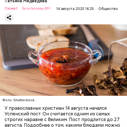
Татьяна Медведева
Сюжет:
Эксклюзивы ВМ
14 августа 2025 16:25
Общество
Баклажаны с овощами
ПРАВОСЛАВИЕ
ЕДА
РЕЦЕПТЫ
Читайте также:
Синоптик предупредил о переносе
купального сезона в Москве и Подмосковье
Фото: Shutterstock
У православных христиан 14 августа начался
Успенский пост. Он считается одним из самых
строгих наравне с Великим. Пост продлится до 27
августа. Подробнее о том, какими блюдами можно