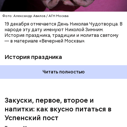
морковь, мелко нашинкованные, слегка обжарить в
оставшемся масле, добавить к ним нашинкованные
листья шпината, салата, зеленый лук, зелень
Фото: Александр Авилов / АГН Москва
петрушки, помидоры, нарезанные небольшими
дольками, и все тушить 10-15 минут. Полученный
19 декабря отмечается День Николая Чудотворца. В
соус заправить солью, сахаром, раствором
народе эту дату именуют Николой Зимним.
лимонной кислоты или уксусом, залить им
История праздника, традиции и молитва святому
обжаренные баклажаны и тушить в жарочном
— в материале «Вечерней Москвы».
шкафу 10-15 минут. Подать баклажаны в холодном
виде.
1 кг баклажанов;
История праздника
600 г помидоров;
300 г моркови;
200 г шпината;
Читать полностью
100 г салата лиственного;
200 г репчатого лука;
100 г муки;
100 г растительного масла;
зелень петрушки и укропа.
Закуски, первое, второе и
напитки: как вкусно питаться в
Успенский пост