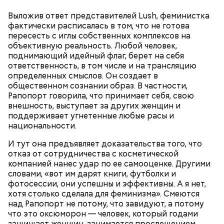
Святитель Николай дожил до глубокой старости и
Выложив ответ представителей Lush, феминистка
скончался в середине IV века. По церковному
фактически расписалась в том, что не готова
преданию, мощи святого сохранились нетленными
пересесть с иглы собственных комплексов на
и источали чудесное миро, от которого исцелилось
объективную реальность. Любой человек,
множество людей. В 1087 году мощи Николая
поднимающий идейный флаг, берет на себя
Угодника были перенесены в итальянский город
ответственность, в том числе и на трансляцию
Бар (Бари), где находятся и поныне.
Кабачки в овощном соусе
определенных смыслов. Он создает в
общественном сознании образ. В частности,
Рапопорт говорила, что принимает себя, свою
внешность, выступает за других женщин и
поддерживает угнетенные любые расы и
национальности.
И тут она предъявляет доказательства того, что
отказ от сотрудничества с косметической
компанией нанес удар по ее самооценке. Другими
словами, «вот им дарят книги, футболки и
фотосессии, они успешны и эффективны. А я нет,
хотя столько сделала для феминизма». Смеются
над Рапопорт не потому, что завидуют, а потому
Очищенный сырой салатный сельдерей
За свою земную жизнь он совершил множество
что это оксюморон — человек, который годами
нашинковать соломкой. Яблоки очистить от
добрых дел во славу Божию.
защищает женщин, занимается просвещением,