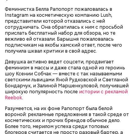
Феминистка Белла Рапопорт пожаловалась в
Instagram на косметическую компанию Lush,
представители которой отказались с ней
сотрудничать. Она обратилась к ним с просьбой
Множество людей совершают паломнические
прислать бесплатный набор для обзора, но те
поездки, чтобы поклониться мощам Святителя
вежливо ей отказали. Барышня пожаловалась
Николая, которые находятся в Италии. 19 декабря
подписчикам на якобы хамский ответ, после чего
отмечается Никола Зимний, а 22 мая Никола вешний
получила шквал критики в свой адрес.
Первые блюда
или летний. Этот день установлен в память об
Девушка активно ведет соцсети, продвигает
обретении его мощей.
Томаты «Без заморочек», аджика
феминизм в массы и даже стала одной из героинь
и лечо: топ-8 проверенных
шоу Ксении Собчак — вместе с так называемыми
рецептов закруток на зиму
светскими львицами Яной Рудковской и Светланой
Бондарчук, и Залиной Маршенкуловой, получившей
широкую популярность после
истории с рекламой
Святой Николай Чудотворец считается
Reebok
.
покровителем путешествующих, а также
оберегает детей и подростков. Многие мамы
Разумеется, на их фоне Рапопорт была белой
Кабачки очистить от кожицы. Нарезать
провожают своих чад на прогулку, прося святого
вороной: рекламные предложения в такой среде от
кружочками или дольками, предварительно удалив
Николая присмотреть за ними, сберечь от разных
косметических и прочих брендов обычное дело.
сердцевину. Нарезанные кабачки обвалять в муке и
уличных происшествий. Кроме того, святому
Более того, мерилом успеха среди топовых
обжарить в масле (половина нормы). Зеленый лук
Николаю молятся о вразумлении своих детей,
блогеров считается не просто разовый бартер, а