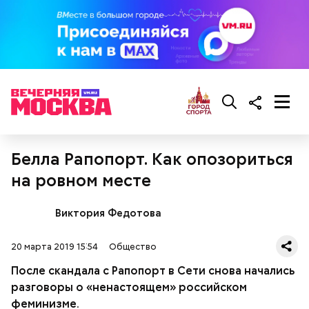
Грибной суп с фасолью
Белла Рапопорт. Как опозориться
Молитва Николаю чудотворцу
на ровном месте
Виктория Федотова
20 марта 2019 15:54
Общество
После скандала с Рапопорт в Сети снова начались
разговоры о «ненастоящем» российском
феминизме.