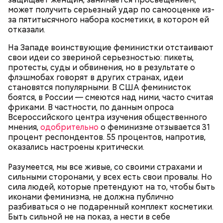
кожицы и семян, нарезать ломтиками. Так же
может получить серьезный удар по самооценке из-
нарезать вареный картофель. Продукты
за пятитысячного набора косметики, в котором ей
перемешать, полить салатной заправкой, выложить
отказали.
в салатник горкой и украсить веточками
сельдерея, кусочками свежих помидоров и
На Западе воинствующие феминистки отстаивают
ломтиками яблок.
свои идеи со звериной серьезностью: пикеты,
протесты, суды и обвинения, но в результате о
флэшмобах говорят в других странах, идеи
становятся популярными. В США феминисток
боятся, в России — смеются над ними, часто считая
фриками. В частности, по данным опроса
Всероссийского центра изучения общественного
мнения,
одобрительно
о феминизме отзывается 31
процент респондентов. 55 процентов, напротив,
2-3 картофелины,
оказались настроены критически.
1 некрупное яблоко,
1 некрупный помидор,
Разумеется, мы все живые, со своими страхами и
А еще, удержав меч палача, святой Николай спас от
2 корня сельдерея,
сильными сторонами, у всех есть свои провалы. Но
смерти трех мужей, невинно осужденных
салатная заправка.
сила людей, которые претендуют на то, чтобы быть
корыстолюбивым градоначальником.
иконами феминизма, не должна публично
разбиваться о не подаренный комплект косметики.
Быть сильной не на показ, а нести в себе