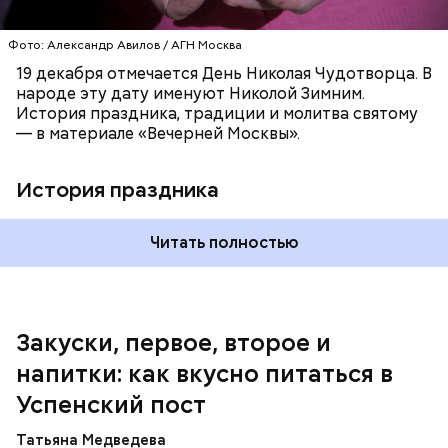
оставшемся масле, добавить к ним нашинкованные
листья шпината, салата, зеленый лук, зелень
Фото: Александр Авилов / АГН Москва
петрушки, помидоры, нарезанные небольшими
дольками, и все тушить 10-15 минут. Полученный
19 декабря отмечается День Николая Чудотворца. В
соус заправить солью, сахаром, раствором
народе эту дату именуют Николой Зимним.
лимонной кислоты или уксусом, залить им
История праздника, традиции и молитва святому
обжаренные баклажаны и тушить в жарочном
— в материале «Вечерней Москвы».
шкафу 10-15 минут. Подать баклажаны в холодном
виде.
1 кг баклажанов;
История праздника
600 г помидоров;
300 г моркови;
200 г шпината;
Читать полностью
100 г салата лиственного;
200 г репчатого лука;
100 г муки;
100 г растительного масла;
зелень петрушки и укропа.
Закуски, первое, второе и
напитки: как вкусно питаться в
Успенский пост
Татьяна Медведева