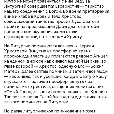
ничто не может сравниться с ним. Ведь за
Воду с фасолью довести до кипения, опустить в
души моея помози ми окаянному, умоли Господа
Литургией совершается Евхаристия — таинство
нее грибы, морковь и лук, посолить по вкусу,
Бога, всея твари Содетеля, избавити мя воздушных
нашего соединения с Богом. Во время претворения
варить 6-8 минут. Настоять 20-30 минут. При
мытарств и вечного мучения: да всегда прославляю
вина и хлеба в Кровь и Тело Христово
подаче на стол заправить суп растительным
Отца и Сына и Святаго Духа, и твое милостивное
совершающий таинство просит Духа Святого
маслом, посыпать зеленью укропа и петрушки и
предстательство, ныне и присно и во веки веков.
прийти на предлежащие Дары для того, чтобы
черным молотым перцем.
Аминь.
посредством вкушения их мы стали
единокровными, сотелесными Христу.
На Литургии поминаются все члены Церкви
Христовой. Вынутые из просфор во время
проскомидии частицы полагаются рядом с Агнцем
на едином дискосе как символ единой Церкви, во
300-400 г шампиньонов или других свежих
главе которой — Христос, одесную Его — Божия
грибов;
О, всесвятый Николае, угодниче преизрядный
Матерь, далее святые по чинам, а затем и все люди
3 ст. ложки фасоли;
Господень, теплый наш заступниче, и везде в
— как живые, так и усопшие. Когда в Святую Чашу
по 1 моркови и репчатой луковице;
скорбех скорый помощниче!
опускаются частички просфор, вынутых за
3 ст. ложки растительного масла;
поминаемых христиан, священник молится о них:
зелень, черный молотый перец и соль по вкусу.
«Омый, Господи, грехи поминавшихся зде Кровию
Твоею честною». Такой благодати удостаиваются
те, кого поминают на Литургии.
Но разве литургическое поминовение может