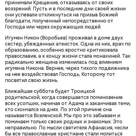
принимали Крещение, отказываясь от своих
Святитель Николай дожил до глубокой старости и
воззрений. Пусть и в последние дни своей жизни
скончался в середине IV века. По церковному
они успевали откликнуться на призыв Божией
преданию, мощи святого сохранились нетленными
благодати, полученный непосредственно от
и источали чудесное миро, от которого исцелилось
Господа или через окружающих людей.
множество людей. В 1087 году мощи Николая
Угодника были перенесены в итальянский город
Игумен Никон (Воробьев) проживал в доме двух
Бар (Бари), где находятся и поныне.
Кабачки в овощном соусе
сестер, убежденных атеисток. Одна из них, врач по
образованию, особенно яростно критиковала
православие, а к концу жизни стала монахиней. Так
радикально женщина изменилась под влиянием
игумена Никона. Вернее, через тихого подвижника
на нее воздействовал Господь, Которому тот
посвятил свою жизнь.
Ближайшая суббота будет Троицкой
родительской, когда совершается поминовение
всех усопших, начиная от Адама и заканчивая теми,
кто скончался на днях. По этой причине она
называется Вселенской. Мы про это забываем и
поминаем только своих родных и знакомых. Это
Очищенный сырой салатный сельдерей
За свою земную жизнь он совершил множество
неправильно. По мысли святителя Афанасия, «если
нашинковать соломкой. Яблоки очистить от
добрых дел во славу Божию.
бы все православные христиане стали молиться
кожицы и семян, нарезать ломтиками. Так же