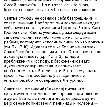
покаяние. Другие монахи говорили ему: «Тебе ли,
Сисой, каяться?» — Но он отвечал: «Не знаю,
братья, положил ли я хотя бы начало покаянию».
Святые отнюдь не сознают себя безгрешными и
совершенными. Наоборот, они искренне находят
себя ничем не заслужившими Царства Божия. Сам
Господь учит Своих учеников, даже следуя всем
Суп крестьянский
Николай-угодник и народный
заповедям, считать себя ничего не стоящими
календарь
рабами, потому что исполнили лишь то, что должны
(см. Лк. 17, 10). Идеален только Бог, но не человек.
Святой наиболее ясно видит это. Он познает свою
духовную нищету (ср. Мф. 5, 3) по мере
приближения к Господу, к бесконечности Его
духовного совершенства, и испытывает
необходимость в Его милости. Вот почему святые
просят молитв, особенно у священников и
епископов, ибо те совершают Литургию.
Помози мне грешному и унылому в настоящем сем
Святитель Афанасий (Сахаров) писал, что
житии, умоли Господа Бога даровати ми
литургическое поминовение превосходит любое
Фасоль замочить на ночь, затем промыть, опустить
оставление всех моих грехов, елико согреших от
другое. Все наши подвиги, добрые дела, другие
в кипяток, варить 5-6 минут, настоять 40-60 минут.
юности моея, во всем житии моем, делом, словом,
церковные поминовения: панихиды и молебны —
Морковь натереть на терке, лук и грибы порубить.
помышлением и всеми моими чувствы; и во исходе