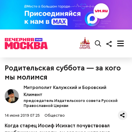
Традиции и приметы
Родительская суббота — за кого
Суп картофельный с перловой крупой
мы молимся
Митрополит Калужский и Боровский
Климент
председатель Издательского совета Русской
На Николу никому нельзя было грустить —
Православной Церкви
считалось, что это принесет суровые морозы.
Впрочем, в этот день погода и без того обычно
14 июня 2019 07:25
Общество
Морковь, петрушку, репу и репчатый лук очистить,
бывала студеной.
промыть, нарезать тонкими квадратиками,
Когда старец Иосиф Исихаст почувствовал
сложить в сотейник, добавить растительное масло