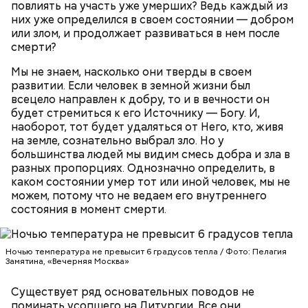
повлиять на участь уже умерших? Ведь каждый из
них уже определился в своем состоянии — добром
или злом, и продолжает развиваться в нем после
смерти?
Мы не знаем, насколько они тверды в своем
развитии. Если человек в земной жизни был
всецело направлен к добру, то и в вечности он
будет стремиться к его Источнику — Богу. И,
наоборот, тот будет удаляться от Него, кто, живя
на земле, сознательно выбрал зло. Но у
Грибной суп с фасолью
большинства людей мы видим смесь добра и зла в
Молитва Николаю чудотворцу
разных пропорциях. Однозначно определить, в
каком состоянии умер тот или иной человек, мы не
можем, потому что не ведаем его внутреннего
состояния в момент смерти.
Ночью температура не превысит 6 градусов тепла / Фото: Пелагия
Замятина, «Вечерняя Москва»
Существует ряд основательных поводов не
поминать усопшего на Литургии. Все они