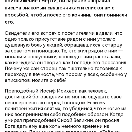
приближение смерти, он заранее направил
и спассеровать до готовности. Капусту промыть и
письма знакомым священникам и епископам с
нарезать крупными шашками. Картофель очистить
просьбой, чтобы после его кончины они поминали
и нарезать кубиками. В кипящую воду опустить
его.
капусту, дать вскипеть, затем опустить картофель
и спассерованные овощи и при медленном
Свидетели его встреч с посетителями видели, что
кипении варить 15-20 минут. В конце варки в суп
одно только присутствие рядом с ним утоляло
положить красные помидоры, нарезанные
душевную боль у людей, обращавшихся к старцу
дольками, соль, перец горошком и лавровый лист,
за советом и помощью. Те, кто жил рядом с ним —
дать закипеть и кастрюлю сдвинуть на край
1 морковь;
монахи и послушники, впоследствии рассказали,
плиты. Разлить по тарелкам и посыпать
1 петрушка;
какие чудеса он творил, как Господь его прославил.
19 декабря с утра люди шли в церковь, служили
мелкорубленой зеленью укропа и петрушки.
1/4 репы;
Почему же сам старец так тщательно готовился к
молебны святому Николаю, а после этого сообща
2 головки лука;
переходу в вечность, что просил у всех, особенно у
накрывали большие столы и начинали веселиться.
6-8 картофелин;
епископов, молитв о себе?
«Для кума Никольщина бражку варит, для кумы –
1/2 кочана капусты;
пироги печет»; «На Никольщину зови друга, зови и
2 помидора;
Преподобный Иосиф Исихаст, как человек,
ворога — оба будут друзья».
4 ст. ложки растительного масла;
достигший боговедения, не мог не ощущать свое
соль, зелень укропа и петрушки, лавровый лист
несовершенство перед Господом. Если мы
по вкусу.
почитаем жития святых, то убедимся, что многие из
них воспринимали себя подобным образом. Когда
умирал преподобный Сисой Великий, он просил
Бога дать ему еще хоть немного времени на