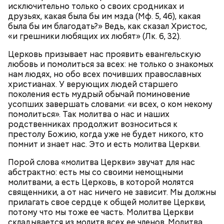
исключительно только о своих сродниках и
нарезать вареный картофель. Продукты
друзьях, какая была бы им мзда (Мф. 5, 46), какая
перемешать, полить салатной заправкой, выложить
была бы им благодать?» Ведь, как сказал Христос,
в салатник горкой и украсить веточками
«и грешники любящих их любят» (Лк. 6, 32).
сельдерея, кусочками свежих помидоров и
ломтиками яблок.
Церковь призывает нас проявить евангельскую
любовь и помолиться за всех: не только о знакомых
нам людях, но обо всех почивших православных
христианах. У верующих людей старшего
поколения есть мудрый обычай поминовение
усопших завершать словами: «и всех, о ком некому
помолиться». Так молитва о нас и наших
родственниках продолжит возноситься к
престолу Божию, когда уже не будет никого, кто
2-3 картофелины,
помнит и знает нас. Это и есть молитва Церкви.
1 некрупное яблоко,
1 некрупный помидор,
Порой слова «молитва Церкви» звучат для нас
А еще, удержав меч палача, святой Николай спас от
2 корня сельдерея,
абстрактно: есть мы со своими немощными
смерти трех мужей, невинно осужденных
салатная заправка.
молитвами, а есть Церковь, в которой молятся
корыстолюбивым градоначальником.
священники, а от нас ничего не зависит. Мы должны
прилагать свое сердце к общей молитве Церкви,
потому что мы тоже ее часть. Молитва Церкви
складывается из молитв всех ее членов. Молитва