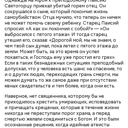
Однажды на Афон к преподобному Паисию
попавших в плохую компанию, и хуже того —
масле и добавить к нему нашинкованные листья
Святогорцу приехал убитый горем отец. Он
пристрастившихся к наркотикам. Молятся
шпината, салата, зелень петрушки, помидоры,
сокрушался о сыне, который покончил жизнь
святителю Николаю о благополучном замужестве
нарезанные небольшими дольками, и все тушить 10
самоубийством. Отца мучило, что теперь он ничем
дочерей.
минут. Листья шпината или салата можно заменить
не может помочь своему ребенку. Старец Паисий
ботвой свеклы. Полученный соус заправить солью,
спросил: «А как он покончил с собой?» — «Он
уксусом, сахаром. Подать кабачки в холодном
выбросился с пятого этажа». И тогда старец
виде, посыпать их рубленым укропом.
утешил его, сказав: «Дорогой мой, мы не знаем, о
чем твой сын думал, пока летел с пятого этажа до
На Руси святителя Николая издавна считали
500 г помидоров;
земли. Может быть, за это время он успел
покровителем моряков, купцов и детей. Ему
150 г шпината;
покаяться, и Господь ему уже простил его грех».
молились и земледельцы — о хорошей погоде, о
50 г лиственного салата;
Если в таких безнадежных ситуациях преподобный
добром урожае. Была поговорка: «Кто Николая
зелень петрушки, укропа;
допускал, что у человека есть шанс на спасение, то
любит, кто Николаю служит, тому святой Николай
1/2 стакана растительного масла;
и о других людях, переходящих грань смерти, мы
во всякий час помогает».
100 г муки;
можем думать то же самое даже при отсутствии
уксус по вкусу;
явных свидетельств и тем более, когда они есть.
30 г сахара.
Наверное, нет священника, которому бы не
приходилось крестить умирающих, исповедовать
и причащать крещеных, которые в течение жизни
никогда не переступали порог храма, а перед
смертью желали соединиться с Богом. И это были
осознанные решения, когда идейные атеисты