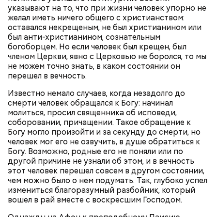
указывают на то, что при жизни человек упорно не
желал иметь ничего общего с христианством:
оставался некрещеным, не был христианином или
был анти-христианином, сознательным
богоборцем. Но если человек был крещен, был
Множество людей совершают паломнические
членом Церкви, явно с Церковью не боролся, то мы
поездки, чтобы поклониться мощам Святителя
не можем точно знать, в каком состоянии он
Николая, которые находятся в Италии. 19 декабря
перешел в вечность.
отмечается Никола Зимний, а 22 мая Никола вешний
Первые блюда
или летний. Этот день установлен в память об
Известно немало случаев, когда незадолго до
обретении его мощей.
Томаты «Без заморочек», аджика
смерти человек обращался к Богу: начинал
и лечо: топ-8 проверенных
молиться, просил священника об исповеди,
рецептов закруток на зиму
соборовании, причащении. Такое обращение к
Богу могло произойти и за секунду до смерти, но
человек мог его не озвучить, в душе обратиться к
Святой Николай Чудотворец считается
Богу. Возможно, родные его не поняли или по
покровителем путешествующих, а также
другой причине не узнали об этом, и в вечность
оберегает детей и подростков. Многие мамы
этот человек перешел совсем в другом состоянии,
Кабачки очистить от кожицы. Нарезать
провожают своих чад на прогулку, прося святого
чем можно было о нем подумать. Так, глубоко успел
кружочками или дольками, предварительно удалив
Николая присмотреть за ними, сберечь от разных
измениться благоразумный разбойник, который
сердцевину. Нарезанные кабачки обвалять в муке и
уличных происшествий. Кроме того, святому
вошел в рай вместе с воскресшим Господом.
обжарить в масле (половина нормы). Зеленый лук
Николаю молятся о вразумлении своих детей,
нашинковать, слегка спас-серовать в оставшемся