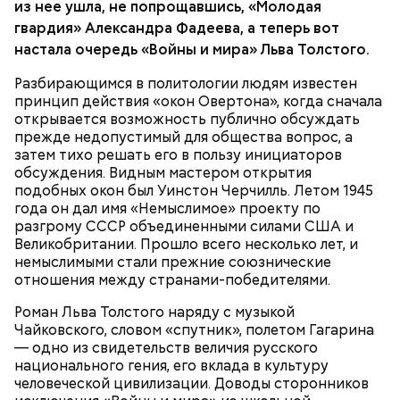
из нее ушла, не попрощавшись, «Молодая
гвардия» Александра Фадеева, а теперь вот
На Руси святителя Николая издавна считали
500 г помидоров;
настала очередь «Войны и мира» Льва Толстого.
покровителем моряков, купцов и детей. Ему
150 г шпината;
молились и земледельцы — о хорошей погоде, о
50 г лиственного салата;
Разбирающимся в политологии людям известен
добром урожае. Была поговорка: «Кто Николая
зелень петрушки, укропа;
принцип действия «окон Овертона», когда сначала
любит, кто Николаю служит, тому святой Николай
1/2 стакана растительного масла;
открывается возможность публично обсуждать
во всякий час помогает».
100 г муки;
прежде недопустимый для общества вопрос, а
уксус по вкусу;
затем тихо решать его в пользу инициаторов
30 г сахара.
обсуждения. Видным мастером открытия
подобных окон был Уинстон Черчилль. Летом 1945
года он дал имя «Немыслимое» проекту по
разгрому СССР объединенными силами США и
Великобритании. Прошло всего несколько лет, и
немыслимыми стали прежние союзнические
отношения между странами-победителями.
Святитель Николай дожил до глубокой старости и
Роман Льва Толстого наряду с музыкой
скончался в середине IV века. По церковному
Чайковского, словом «спутник», полетом Гагарина
преданию, мощи святого сохранились нетленными
— одно из свидетельств величия русского
и источали чудесное миро, от которого исцелилось
национального гения, его вклада в культуру
множество людей. В 1087 году мощи Николая
человеческой цивилизации. Доводы сторонников
Угодника были перенесены в итальянский город