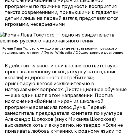
исключения «Войны и мира» из школьной
Бар (Бари), где находятся и поныне.
Кабачки в овощном соусе
программы по причине трудности восприятия
текста современными, привыкшими к гаджетам
детьми лишь на первый взгляд представляются
игровыми, несерьезными.
Роман Льва Толстого — одно из свидетельств величия русского
национального гения / Фото: Wikipedia / Общественное достояние
В действительности они вполне соответствуют
провозглашенному некогда курсу на создание
«квалифицированного потребителя»,
Очищенный сырой салатный сельдерей
За свою земную жизнь он совершил множество
ориентирующегося исключительно в
нашинковать соломкой. Яблоки очистить от
добрых дел во славу Божию.
материальных вопросах. Дистанционное обучение
кожицы и семян, нарезать ломтиками. Так же
— еще один шаг в этом направлении. Против
нарезать вареный картофель. Продукты
исключения «Войны и мира» из школьной
перемешать, полить салатной заправкой, выложить
программы возвысила голос Дума. Первый
в салатник горкой и украсить веточками
заместитель председателя комитета по культуре
сельдерея, кусочками свежих помидоров и
Александр Шолохов (внук Михаила Шолохова)
ломтиками яблок.
высказался хоть и аккуратно, но твердо: «Если не
прививать любовь к чтению, к родному языку, то