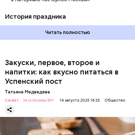
шкафу 10-15 минут. Подать баклажаны в холодном
виде.
1 кг баклажанов;
История праздника
600 г помидоров;
300 г моркови;
200 г шпината;
Читать полностью
100 г салата лиственного;
200 г репчатого лука;
100 г муки;
100 г растительного масла;
зелень петрушки и укропа.
Закуски, первое, второе и
напитки: как вкусно питаться в
Успенский пост
Татьяна Медведева
Сюжет:
Эксклюзивы ВМ
14 августа 2025 16:25
Общество