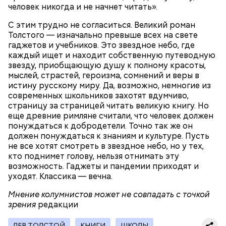
человек никогда и не начнет читать».
С этим трудно не согласиться. Великий роман
Толстого — изначально превыше всех на свете
гаджетов и учебников. Это звездное небо, где
каждый ищет и находит собственную путеводную
звезду, приобщающую душу к полному красоты,
2-3 картофелины,
мыслей, страстей, героизма, сомнений и веры в
1 некрупное яблоко,
истину русскому миру. Да, возможно, немногие из
1 некрупный помидор,
современных школьников захотят вдумчиво,
А еще, удержав меч палача, святой Николай спас от
2 корня сельдерея,
страницу за страницей читать великую книгу. Но
смерти трех мужей, невинно осужденных
салатная заправка.
еще древние римляне считали, что человек должен
корыстолюбивым градоначальником.
понуждаться к добродетели. Точно так же он
должен понуждаться к знаниям и культуре. Пусть
не все хотят смотреть в звездное небо, но у тех,
кто поднимет голову, нельзя отнимать эту
возможность. Гаджеты и пандемии приходят и
уходят. Классика — вечна.
Мнение колумнистов может не совпадать с точкой
зрения
редакции
ЛЕВ ТОЛСТОЙ
КНИГИ
ШКОЛЫ