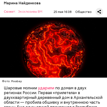
Марина Найденкова
Сюжет:
Эксклюзивы ВМ
25 мая 16:08
Общество
— Маленькие — от одного сантиметра, средние —
около 20 сантиметров, а самые большие могут
доходить до нескольких метров. Шаровая молния
проходит и через стекла, даже часто не оставляя
следов. Она как капля стекает, растекается. Может
УЧЕНЫЕ
МОЛНИИ
ПОГОДА
и в окно влезть, причем в двухметровое.
Фото: Pixabay
Сжимается, как воздушный шар, и проходит.
Шаровые молнии
ударили
по домам в двух
регионах России. Первая «прилетела» в
двухквартирный деревянный дом в Архангельской
области — пробила обшивку и внутреннюю часть