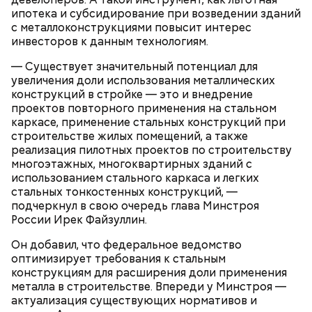
Опасные виды грибов хорошо маскируются под
ипотека и субсидирование при возведении зданий
съедобные, поэтому неопытным людям очень
с металлоконструкциями повысит интерес
Однако если молния все же взорвется, то это
сложно
распознать ложный гриб
. Как отличить
инвесторов к данным технологиям.
может привести к тому, что человек получит ожоги
съедобные грибы от ядовитых — в материале «ВМ».
— Существует значительный потенциал для
или загорится помещение, предупредил эксперт.
увеличения доли использования металлических
конструкций в стройке — это и внедрение
проектов повторного применения на стальном
каркасе, применение стальных конструкций при
строительстве жилых помещений, а также
реализация пилотных проектов по строительству
многоэтажных, многоквартирных зданий с
А в лесах Шатурского округа Московской области
использованием стального каркаса и легких
грибники все чаще стали находить мутинус
стальных тонкостенных конструкций, —
Равенеля. Это гриб, который также известен как
подчеркнул в свою очередь глава Минстроя
сморчок вонючий или веселка вонючая. Мутинус
России Ирек Файзуллин.
Равенеля завезли в Евразию из Северной Америки,
— Заранее предсказать, как объект себя поведет,
и в последние годы он стал все чаще встречаться в
Он добавил, что федеральное ведомство
невозможно. Если допустить резкое движение,
средней полосе России.
Не опасен ли он и можно
оптимизирует требования к стальным
поток воздуха может увлечь шар за человеком, и
ли собирать
обычные грибы, которые растут
конструкциям для расширения доли применения
тот будет следовать за ним до тех пор, пока не
рядом, «Вечерней Москве» рассказал эксперт по
металла в строительстве. Впереди у Минстроя —
угаснет, — объяснил Бычков. — Но чаще всего они
грибам Дмитрий Тихомиров.
актуализация существующих нормативов и