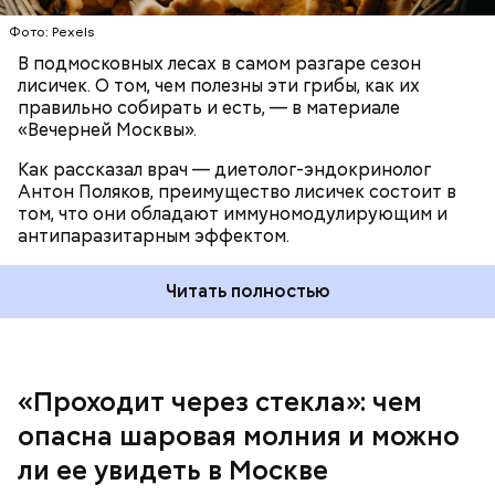
При встрече с шаровой молнией важно не
Фото: Pexels
паниковать, подчеркнул Бычков:
В подмосковных лесах в самом разгаре сезон
лисичек. О том, чем полезны эти грибы, как их
правильно собирать и есть, — в материале
«Вечерней Москвы».
Как рассказал врач — диетолог-эндокринолог
Антон Поляков, преимущество лисичек состоит в
том, что они обладают иммуномодулирующим и
антипаразитарным эффектом.
Читать полностью
«Проходит через стекла»: чем
Среднее время жизни молнии (маленькой и
опасна шаровая молния и можно
средней) около 30 секунд. Большие же могут жить
ли ее увидеть в Москве
и до нескольких минут, отметил эксперт.