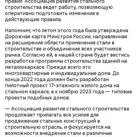
не взрываются. Это редкий случай. Обычно энергия
правил. Ассоциация развития стального
у них кончается и они затухают.
строительства ведет работу, позволяющую
оперативно подготовить изменения в
действующие правила.
Напомним, что летом этого года была утверждена
Дорожная карта Минстроя России, направленная
— Лисички можно употреблять в различном виде:
на расширение области применения стали в
жареном, вареном, тушеном, сушеном и соленом.
строительстве и объединение всех участников
Вернет молодость и снизит
Однако с точки зрения пользы лучше отдать
рынка. Согласно ей, в нашей стране будет вестись
воспаление: диетолог Писарева
предпочтение маринованным, соленым и тушеным
рассказала о пользе черники
разработка программы строительства зданий на
вариациям, — посоветовал эндокринолог.
металлокаркасе. Прежде всего это
многоквартирные и индивидуальные дома. До
конца 2022 года должен быть разработан
По его словам, молния может распасться, улететь
пилотный проект 17-этажного жилого дома на
или просто погаснуть. Однако есть риск, что она
«Новым рекордам — быть»: как
стальном каркасе, а к ноябрю 2023 года — типовые
может и взорваться.
активность Эль-Ниньо может
проекты подобных домов.
отразиться на предстоящем лете
в России
— Ассоциация развития стального строительства
продолжает прилагать все усилия для
продвижения стальных конструкций в
строительную отрасль, и фокусируется на
возможности внедрения стали в различные