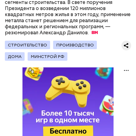
сегменты строительства. В свете поручения
Президента о возведении 120 миллионов
Поляков предупредил: не стоит собирать грибы у
квадратных метров жилья в этом году, применение
обочин дорог или рядом с промышленными
металла станет решением для реализации
предприятиями, так как они могут накапливать в
федеральных и региональных программ, —
себе токсические вещества.
резюмировал Александр
Данилов.
СТРОИТЕЛЬСТВО
ПРОИЗВОДСТВО
ДОМА
МИНСТРОЙ РФ
— Может пробить заряд на человека. Нужно вести
себя очень осторожно, будто увидели дикого
зверя, затаиться, — добавил академик.
Кроме того, в лисичках содержится эргостерол
(витамин D2), а также они подавляют рост
патогенных дрожжей в тонком и толстом
кишечнике, сообщил врач.