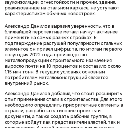
звукоизоляции, огнестойкости и прочим, здания,
реализованные на стальном каркасе, не уступают
характеристикам обычных новостроек.
Александр Данилов выразил уверенность, что в
ближайшей перспективе металл начнут активнее
применять на самых разных стройках. В
— Бояться шаровых молний не надо, важно
подтверждение растущей популярности стальных
сохранять спокойствие. Обычная молния — это
элементов он привел цифры: та, по итогам первого
серьезно, особенно если находитесь в воде, около
полугодия 2022 года производство
высоких зданий и предметов, около деревьев, —
металлопродукции строительного назначения
отметил ученый.
выросло почти на 10 процентов и составило около
1,15 млн тонн. В текущих условиях основным
потребителем металлоконструкций является
внутренний рынок.
Александр Данилов добавил, что стоит расширить
опыт применения стали в строительстве. Для этого
необходимо определить приоритетные сегменты в
отрасли, разработать типовые проекты и
документы, а также создать рабочие группы, в
которые войдут как представители властей, так и
девелоперов. А такой инструмент, как льготная