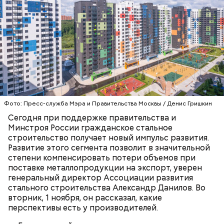
человеку, в которого ударила молния.
Фото: Пресс-служба Мэра и Правительства Москвы / Денис Гришкин
Сегодня при поддержке правительства и
Минстроя России гражданское стальное
строительство получает новый импульс развития.
Развитие этого сегмента позволит в значительной
— Особенно с мая по август. Столкнуться с
степени компенсировать потери объемов при
явлением можно и осенью, но вероятность уже
поставке металлопродукции на экспорт, уверен
ниже. Август — основное время. Оно совпадает с
генеральный директор Ассоциации развития
максимальной активностью гроз: конец июля —
стального строительства Александр Данилов. Во
начало августа, — добавил Бычков.
вторник, 1 ноября, он рассказал, какие
перспективы есть у производителей.