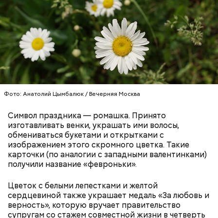
По словам Макеева, авария на АЭС научила мир
— Особенно с мая по август. Столкнуться с
Фото: Анатолий Цымбалюк / Вечерняя Москва
многому. Важно помнить, что мир очень хрупкий,
явлением можно и осенью, но вероятность уже
нужно его беречь.
ниже. Август — основное время. Оно совпадает с
Символ праздника — ромашка. Принято
максимальной активностью гроз: конец июля —
изготавливать венки, украшать ими волосы,
начало августа, — добавил Бычков.
обмениваться букетами и открытками с
изображением этого скромного цветка. Такие
карточки (по аналогии с западными валентинками)
получили название «февроньки».
Цветок с белыми лепестками и желтой
сердцевиной также украшает медаль «За любовь и
верность», которую вручает правительство
супругам со стажем совместной жизни в четверть