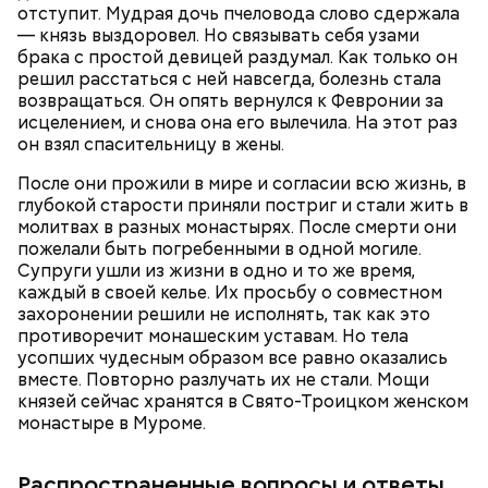
словам, «старая дружба не ржавеет». При встречах
отступит. Мудрая дочь пчеловода слово сдержала
— Бояться шаровых молний не надо, важно
ликвидаторы в основном разговаривают о личном,
— князь выздоровел. Но связывать себя узами
сохранять спокойствие. Обычная молния — это
о том, как дела, что нового произошло за год.
брака с простой девицей раздумал. Как только он
серьезно, особенно если находитесь в воде, около
решил расстаться с ней навсегда, болезнь стала
высоких зданий и предметов, около деревьев, —
возвращаться. Он опять вернулся к Февронии за
отметил ученый.
исцелением, и снова она его вылечила. На этот раз
он взял спасительницу в жены.
После они прожили в мире и согласии всю жизнь, в
глубокой старости приняли постриг и стали жить в
молитвах в разных монастырях. После смерти они
пожелали быть погребенными в одной могиле.
Супруги ушли из жизни в одно и то же время,
каждый в своей келье. Их просьбу о совместном
захоронении решили не исполнять, так как это
противоречит монашеским уставам. Но тела
— Встречался с теми, кто уехал раньше, так как
усопших чудесным образом все равно оказались
раньше прибывал на место. Было большое чувство
вместе. Повторно разлучать их не стали. Мощи
Опасные виды грибов хорошо маскируются под
радости от встречи с однополчанами, — говорит
князей сейчас хранятся в Свято-Троицком женском
съедобные, поэтому неопытным людям очень
он.
монастыре в Муроме.
Однако если молния все же взорвется, то это
сложно
распознать ложный гриб
. Как отличить
может привести к тому, что человек получит ожоги
съедобные грибы от ядовитых — в материале «ВМ».
или загорится помещение, предупредил эксперт.
Распространенные вопросы и ответы