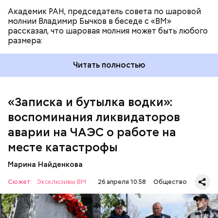
Академик РАН, председатель совета по шаровой
молнии Владимир Бычков в беседе с «ВМ»
рассказал, что шаровая молния может быть любого
размера:
Читать полностью
— Об аварии я узнал 26 апреля, когда нас подняли
по тревоге. Мы были дома, за нами приехал
транспорт. Привезли в полк. Построились. Сказали,
«Записка и бутылка водки»:
что произошло. Создали мобильный отряд. Через
воспоминания ликвидаторов
несколько часов мы направились в сторону
Чернобыля, — вспоминает Макеев.
аварии на ЧАЭС о работе на
месте катастрофы
Марина Найденкова
Сюжет:
Эксклюзивы ВМ
26 апреля 10:58
Общество