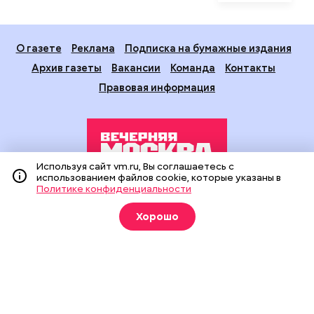
О газете
Реклама
Подписка на бумажные издания
Архив газеты
Вакансии
Команда
Контакты
Правовая информация
Используя сайт vm.ru, Вы соглашаетесь с
использованием файлов cookie, которые указаны в
Политике конфиденциальности
Издание создано при финансовой поддержке Департамента
средств массовой информации и рекламы города Москвы.
Хорошо
На сайте применяются рекомендательные технологии
(информационные технологии предоставления информации
на основе сбора, систематизации и анализа сведений,
относящихся к предпочтениям пользователей сети
«Интернет», находящихся на территории Российской
Федерации).
Сетевое издание "Вечерняя Москва" (18+) зарегистрировано
в Федеральной службе по надзору в сфере связи,