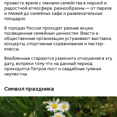
провести время с членами семейства в мирной и
радостной атмосфере, разнообразны — от парков
и пляжей до семейных кафе и развлекательных
площадок.
В городах России проходят разные акции,
посвященные семейным ценностям. Власти и
общественные организации устраивают выставки,
концерты, спортивные соревнования и мастер-
классы.
Влюбленные стараются узаконить отношения в эту
дату, вопреки тому что на данный период
— А если что-то строить, то так, чтобы оно не
приходится Петров пост и свадебные гулянья
взрывалось и не горело, — говорит он.
неуместны.
Также «Вечерняя Москва» узнала у экспертов,
как
правильно вести себя во время грозы
и как помочь
Символ праздника
человеку, в которого ударила молния.