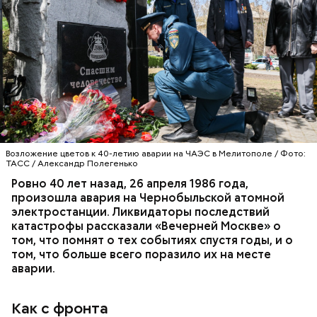
Специалист гражданской обороны Московского
авиацентра Владимир Макеев в 1986 году служил в
Киеве в отдельном механизированном полку
гражданской обороны. На тот момент, когда
произошла авария на Чернобыльской атомной
АВАРИИ
ЧЕРНОБЫЛЬ
ИСТОРИЯ
станции, ему было 26 лет.
Возложение цветов к 40-летию аварии на ЧАЭС в Мелитополе / Фото:
ТАСС / Александр Полегенько
Ровно 40 лет назад, 26 апреля 1986 года,
произошла авария на Чернобыльской атомной
электростанции. Ликвидаторы последствий
катастрофы рассказали «Вечерней Москве» о
том, что помнят о тех событиях спустя годы, и о
том, что больше всего поразило их на месте
аварии.
Как с фронта