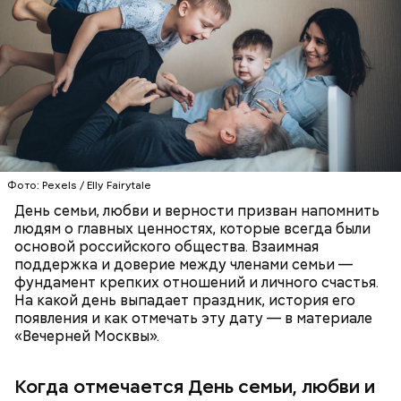
— Пришла команда, что случилась катастрофа.
Сказали, что наша очередь на выезд в Чернобыль
скоро подойдет. И вот с 14 июня я был там, —
Фото: Рexels / Elly Fairytale
вспоминает он.
День семьи, любви и верности призван напомнить
людям о главных ценностях, которые всегда были
основой российского общества. Взаимная
поддержка и доверие между членами семьи —
фундамент крепких отношений и личного счастья.
На какой день выпадает праздник, история его
появления и как отмечать эту дату — в материале
«Вечерней Москвы».
Когда отмечается День семьи, любви и