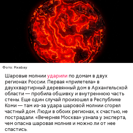
говорит ликвидатор.
— Маленькие — от одного сантиметра, средние —
около 20 сантиметров, а самые большие могут
доходить до нескольких метров. Шаровая молния
проходит и через стекла, даже часто не оставляя
следов. Она как капля стекает, растекается. Может
УЧЕНЫЕ
МОЛНИИ
ПОГОДА
и в окно влезть, причем в двухметровое.
Фото: Pixabay
Сжимается, как воздушный шар, и проходит.
Шаровые молнии
ударили
по домам в двух
регионах России. Первая «прилетела» в
двухквартирный деревянный дом в Архангельской
По его словам, солдаты не знали о масштабах
области — пробила обшивку и внутреннюю часть
трагедии. Подобных аварий раньше не случалось.
стены. Еще один случай произошел в Республике
Поэтому он не испытывал страха.
Коми — там из-за удара шаровой молнии сгорел
частный дом. Люди в обоих регионах, к счастью, не
пострадали. «Вечерняя Москва» узнала у эксперта,
чем опасна шаровая молния и можно ли от нее
спастись.