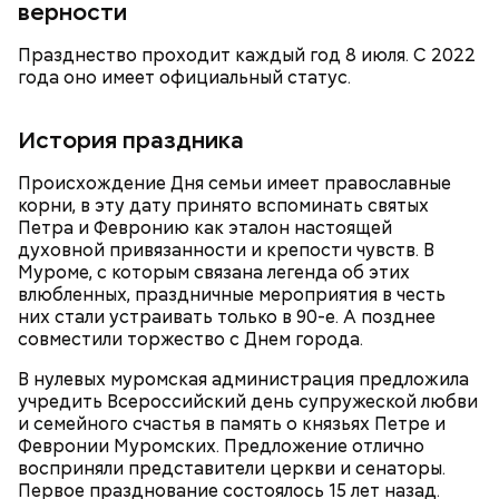
верности
Петр Безсилко сегодня работает в Управлении
Департамента ГОЧСиПБ Восточного округа
Празднество проходит каждый год 8 июля. С 2022
столицы. В 1986 году он служил в полку
года оно имеет официальный статус.
гражданской обороны под Донецком. В день
своего 28-летия, 12 июня, Безсилко получил приказ
прибыть в Чернобыль.
История праздника
Происхождение Дня семьи имеет православные
корни, в эту дату принято вспоминать святых
Петра и Февронию как эталон настоящей
духовной привязанности и крепости чувств. В
Муроме, с которым связана легенда об этих
влюбленных, праздничные мероприятия в честь
них стали устраивать только в 90-е. А позднее
совместили торжество с Днем города.
В нулевых муромская администрация предложила
учредить Всероссийский день супружеской любви
и семейного счастья в память о князьях Петре и
Февронии Муромских. Предложение отлично
восприняли представители церкви и сенаторы.
Сутки с лишним
Первое празднование состоялось 15 лет назад.