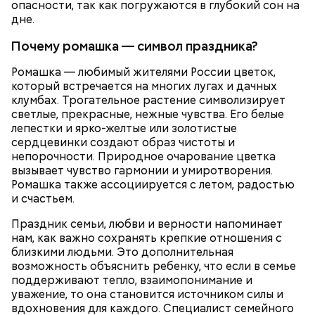
опасности, так как погружаются в глубокий сон на
— Лисички можно употреблять в различном виде:
дне.
жареном, вареном, тушеном, сушеном и соленом.
Вернет молодость и снизит
Однако с точки зрения пользы лучше отдать
Почему ромашка — символ праздника?
воспаление: диетолог Писарева
предпочтение маринованным, соленым и тушеным
рассказала о пользе черники
вариациям, — посоветовал эндокринолог.
Ромашка — любимый жителями России цветок,
который встречается на многих лугах и дачных
клумбах. Трогательное растение символизирует
— Электричества нет. Но есть электростанция. И
По его словам, молния может распасться, улететь
светлые, прекрасные, нежные чувства. Его белые
секретарь партийной организации сжалился и
или просто погаснуть. Однако есть риск, что она
лепестки и ярко-желтые или золотистые
выделил нам цветной телевизор. И мы вечером
«Новым рекордам — быть»: как
может и взорваться.
активность Эль-Ниньо может
сердцевинки создают образ чистоты и
смогли посмотреть матч, — вспоминает он.
отразиться на предстоящем лете
непорочности. Природное очарование цветка
в России
вызывает чувство гармонии и умиротворения.
Ромашка также ассоциируется с летом, радостью
и счастьем.
Праздник семьи, любви и верности напоминает
нам, как важно сохранять крепкие отношения с
близкими людьми. Это дополнительная
Поляков предупредил: не стоит собирать грибы у
возможность объяснить ребенку, что если в семье
обочин дорог или рядом с промышленными
Одним из запоминающихся событий того периода
поддерживают тепло, взаимопонимание и
предприятиями, так как они могут накапливать в
для Макеева стал футбольный матч между
уважение, то она становится источником силы и
себе токсические вещества.
киевским «Динамо» и мадридским «Атлетико»,
вдохновения для каждого. Специалист семейного