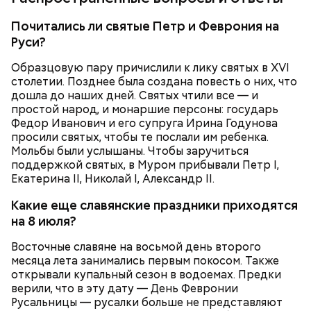
Почитались ли святые Петр и Феврония на
Руси?
Образцовую пару причислили к лику святых в XVI
столетии. Позднее была создана повесть о них, что
А в лесах Шатурского округа Московской области
дошла до наших дней. Святых чтили все — и
грибники все чаще стали находить мутинус
простой народ, и монаршие персоны: государь
Равенеля. Это гриб, который также известен как
Федор Иванович и его супруга Ирина Годунова
сморчок вонючий или веселка вонючая. Мутинус
просили святых, чтобы те послали им ребенка.
Равенеля завезли в Евразию из Северной Америки,
Мольбы были услышаны. Чтобы заручиться
— Заранее предсказать, как объект себя поведет,
и в последние годы он стал все чаще встречаться в
поддержкой святых, в Муром прибывали Петр I,
Вернулся Макеев в Киев в ночь с 3 на 4 мая. По его
невозможно. Если допустить резкое движение,
средней полосе России.
Не опасен ли он и можно
Екатерина II, Николай I, Александр II.
словам, ему казалось, что он вернулся домой с
поток воздуха может увлечь шар за человеком, и
ли собирать
обычные грибы, которые растут
фронта с победой.
Какие еще славянские праздники приходятся
тот будет следовать за ним до тех пор, пока не
рядом, «Вечерней Москве» рассказал эксперт по
угаснет, — объяснил Бычков. — Но чаще всего они
грибам Дмитрий Тихомиров.
на 8 июля?
не взрываются. Это редкий случай. Обычно энергия
Восточные славяне на восьмой день второго
у них кончается и они затухают.
месяца лета занимались первым покосом. Также
открывали купальный сезон в водоемах. Предки
верили, что в эту дату — День Февронии
Русальницы — русалки больше не представляют