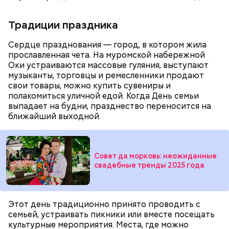
Традиции праздника
Сердце празднования — город, в котором жила
прославленная чета. На муромской набережной
Оки устраиваются массовые гуляния, выступают
музыканты, торговцы и ремесленники продают
свои товары, можно купить сувениры и
полакомиться уличной едой. Когда День семьи
выпадает на будни, празднество переносится на
ближайший выходной.
Совет да морковь: неожиданные
В повседневной жизни Макеев редко вспоминает
свадебные тренды 2025 года
участие в ликвидации чернобыльской катастрофы.
Но отмечает, что в случае возникновения подобной
чрезвычайной ситуации не раздумывая пошел бы
на ее ликвидацию.
Этот день традиционно принято проводить с
семьей, устраивать пикники или вместе посещать
культурные мероприятия. Места, где можно