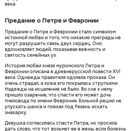
века.
Предание о Петре и Февронии
— Каждый год 26 апреля ездим на Митинское
кладбище. Для нас это важная дата. Потом
Предание о Петре и Февронии стало символом
собираемся где-нибудь за столом и говорим о
истинной любви и того, что никакие преграды не
Он также рассказал, что появление шаровых
личном, не о катастрофе, — добавляет он.
могут разрушить связь двух сердец. Оно
молний не редкость и в Москве.
вдохновляет людей, показывая важность и
святость семейных уз.
История любви князя муромского Петра и
Февронии описана в древнерусской повести XVI
века. Однажды правителя одолела проказа. Он
очень страдал, а кожа его покрылась струпьями.
Надежды на исцеление не было. Во сне к нему
пришло озарение, что спасти его может дочь
пчеловода по имени Феврония. Больной решил не
упускать шанса и поехал под Рязань искать
знахарку.
Макеев ежегодно встречается с коллегами по
Девушка согласилась спасти Петра, но просила
ликвидации аварии на Чернобыльской АЭС. По его
дать слово, что тот возьмет ее в жены, если болезнь