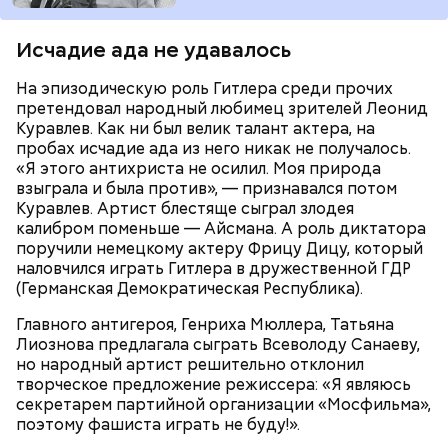
Исчадие ада не удавалось
На эпизодическую роль Гитлера среди прочих
претендовал народный любимец зрителей Леонид
При выборе дыни эксперт посоветовала
Куравлев. Как ни был велик талант актера, на
ориентироваться на запах:
пробах исчадие ада из него никак не получалось.
«Я этого антихриста не осилил. Моя природа
взыграла и была против», — признавался потом
Куравлев. Артист блестяще сыграл злодея
калибром поменьше — Айсмана. А роль диктатора
поручили немецкому актеру Фрицу Дицу, который
наловчился играть Гитлера в дружественной ГДР
(Германская Демократическая Республика).
Главного антигероя, Генриха Мюллера, Татьяна
Лиознова предлагала сыграть Всеволоду Санаеву,
но народный артист решительно отклонил
творческое предложение режиссера: «Я являюсь
секретарем партийной организации «Мосфильма»,
поэтому фашиста играть не буду!».