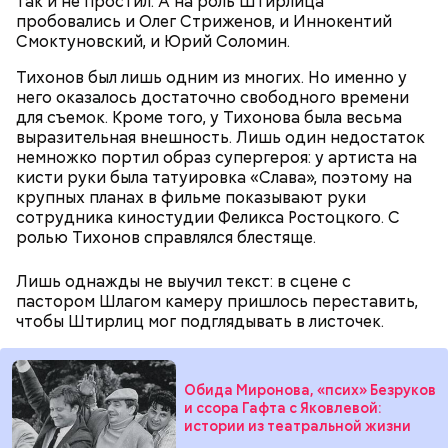
так и не простил. А на роль Штирлица
пробовались и Олег Стриженов, и Иннокентий
Смоктуновский, и Юрий Соломин.
Тихонов был лишь одним из многих. Но именно у
него оказалось достаточно свободного времени
для съемок. Кроме того, у Тихонова была весьма
выразительная внешность. Лишь один недостаток
немножко портил образ супергероя: у артиста на
— Она должна приятно пахнуть. Если дыня не
кисти руки была татуировка «Слава», поэтому на
пахнет, значит, ее созревание ускорили или
крупных планах в фильме показывают руки
сорвали недозревшей. Она может быть мягкой, но
сотрудника киностудии Феликса Ростоцкого. С
будет безвкусной.
ролью Тихонов справлялся блестяще.
Лишь однажды не выучил текст: в сцене с
пастором Шлагом камеру пришлось переставить,
чтобы Штирлиц мог подглядывать в листочек.
Обида Миронова, «псих» Безруков
и ссора Гафта с Яковлевой:
истории из театральной жизни