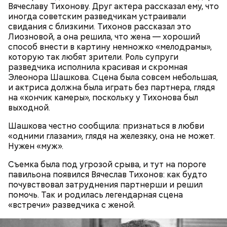
Вячеславу Тихонову. Друг актера рассказал ему, что
— Там может содержаться огромное количество
иногда советским разведчикам устраивали
нитратов, которое вызовет головокружение,
свидания с близкими. Тихонов рассказал это
гипоксию и ухудшение физического состояния, —
Лиозновой, а она решила, что жена — хороший
предостерегла Соломатина.
способ внести в картину немножко «мелодрамы»,
которую так любят зрители. Роль супруги
разведчика исполнила красивая и скромная
Элеонора Шашкова. Сцена была совсем небольшая,
и актриса должна была играть без партнера, глядя
на «кончик камеры», поскольку у Тихонова был
выходной.
Шашкова честно сообщила: признаться в любви
«одними глазами», глядя на железяку, она не может.
Нужен «муж».
Съемка была под угрозой срыва, и тут на пороге
павильона появился Вячеслав Тихонов: как будто
почувствовал затруднения партнерши и решил
беременным, кормящим женщинам;
помочь. Так и родилась легендарная сцена
людям с ослабленной иммунной системой;
«встречи» разведчика с женой.
пожилым;
детям.