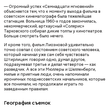
— Огромный успех «Семнадцати мгновений»
объясняется тем, что к моменту выхода фильма в
советском кинематографе была тяжелейшая
стагнация. Вольница 1960-х годов закончилась,
некоммерческий, артхаусный «Солярис»
с сахарным диабетом;
Тарковского собирал дикие толпы у кинотеатров.
лишним весом.
Больше смотреть было нечего.
И кроме того, фильм Лиозновой удивительно
точно совпал с состоянием советского человека,
который начинал уже сам себя чувствовать
Штирлицем: говорил одно, думал другое,
подразумевал третье и делал четвертое — как
разведчик. А все эти Мюллеры и Шелленберги,
милые и приятные люди, очень напоминали
ироничных позднесоветских начальников, которые
все понимали, но продолжали играть по
заведенным правилам.
География съемок