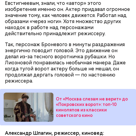
Евстигнеевым, знали, что «автор» этого
изобретения именно он. Актер придавал огромное
значение тому, как человек движется. Работал над
образами «через ноги». Хотя множество других
находок в работе над персонажами
действительно принадлежит режиссеру.
Так, персонаж Броневого в минуты раздражения
энергично поводит головой. Это движение он
— В дыне содержится много сахара, который
делал из-за тесного воротничка рубашки. Но
представлен фруктозой. С одной стороны — это
Лиозновой понравилась необычная манера. Даже
хорошо, потому что дает энергию. Но важно
когда тугой ворот актеру больше не мешал, он
помнить, что сладкими дынями не нужно сильно
продолжал дергать головой — по настоянию
увлекаться, так же как и арбузами, людям с
режиссера.
сахарным диабетом и лишним весом, —
подчеркнула доктор.
От «Москва слезам не верит» до
«Покровских ворот»: топ-10
киноляпов из классики
советского кино
Александр Шпагин, режиссер, киновед: