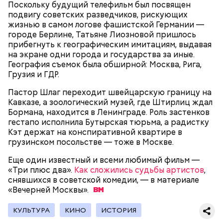
Поскольку будущий телефильм был посвящен
подвигу советских разведчиков, рискующих
Однако диетолог предупредила: не для всех дыня
Вовсю идет и сезон черешни. «Вечерняя Москва»
жизнью в самом логове фашистской Германии —
может быть полезна. В первую очередь ее стоит
узнала у врача — эндокринолога-диетолога
городе Берлине, Татьяне Лиозновой пришлось
есть с осторожностью людям:
Натальи Лазуренко,
как правильно есть эту ягоду
с
прибегнуть к географическим имитациям, выдавая
пользой для здоровья.
на экране одни города и государства за иные.
География съемок была обширной: Москва, Рига,
Грузия и ГДР.
Пастор Шлаг переходит швейцарскую границу на
Кавказе, а зоологический музей, где Штирлиц ждал
Бормана, находится в Ленинграде. Роль застенков
гестапо исполнила Бутырская тюрьма, а радистку
Кэт держат на конспиративной квартире в
грузинском посольстве — тоже в Москве.
— Наиболее распространенные борщ, щи, котлеты,
Еще один известный и всеми любимый фильм —
салаты, лаваш с творогом и сыром, пироги, омлет,
«Три плюс два».
Как сложились судьбы артистов
,
запеканка. Щавеля там везде используется
снявшихся в советской комедии, — в материале
немного, поэтому никакого вреда от него не будет.
«Вечерней
Москвы».
Чем разнообразнее рацион питания человека, тем
лучше. Потому что это исключает вероятность
КУЛЬТУРА
КИНО
ИСТОРИЯ
возникновения дефицитов микроэлементов, —
Фото: Shutterstock