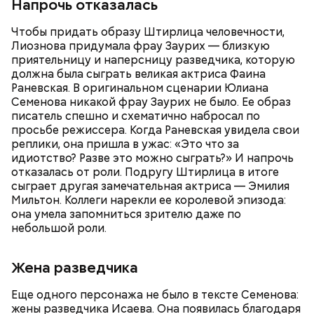
Напрочь отказалась
Чтобы придать образу Штирлица человечности,
Лиознова придумала фрау Заурих — близкую
приятельницу и наперсницу разведчика, которую
должна была сыграть великая актриса Фаина
Также не нужно есть дыню до корки, потому что
Раневская. В оригинальном сценарии Юлиана
именно там скапливаются нитраты. И важно
Семенова никакой фрау Заурих не было. Ее образ
тщательно ее мыть, чтобы не отравиться, добавила
писатель спешно и схематично набросал по
собеседница «ВМ».
просьбе режиссера. Когда Раневская увидела свои
реплики, она пришла в ужас: «Это что за
идиотство? Разве это можно сыграть?» И напрочь
отказалась от роли. Подругу Штирлица в итоге
сыграет другая замечательная актриса — Эмилия
Мильтон. Коллеги нарекли ее королевой эпизода:
она умела запомниться зрителю даже по
небольшой роли.
Жена разведчика
Еще одного персонажа не было в тексте Семенова:
жены разведчика Исаева. Она появилась благодаря