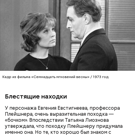
Кадр из фильма «Семнадцать мгновений весны» / 1973 год
Блестящие находки
Ранние плоды, по словам врача, лучше не есть:
У персонажа Евгения Евстигнеева, профессора
Терапевт Кондрахин назвал
Чистит сосуды и защищает от
Плейшнера, очень выразительная походка —
продукты и напитки, которые
рака: чем полезен кресс-салат
«бочком». Впоследствии Татьяна Лиознова
выводят токсины из организма
утверждала, что походку Плейшнеру придумала
именно она. Но те, кто хорошо был знаком с