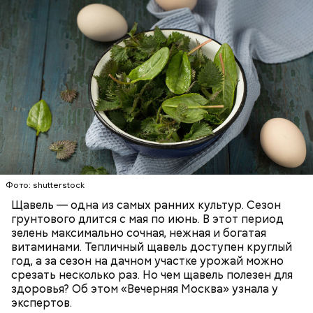
слизистые оболочки.
Опасность же щавеля состоит в том, что он
содержит большое количество щавелевой кислоты,
которая может способствовать образованию
Фото: shutterstock
камней в почках, объяснила диетолог.
Щавель — одна из самых ранних культур. Сезон
ЗДОРОВЬЕ
ВРАЧИ
РАСТЕНИЯ
грунтового длится с мая по июнь. В этот период
ПРОДУКТЫ
зелень максимально сочная, нежная и богатая
витаминами. Тепличный щавель доступен круглый
год, а за сезон на дачном участке урожай можно
срезать несколько раз. Но чем щавель полезен для
здоровья? Об этом «Вечерняя Москва» узнала у
экспертов.