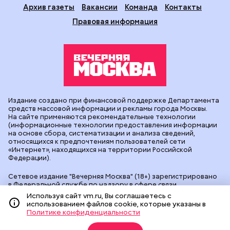
Архив газеты
Вакансии
Команда
Контакты
Правовая информация
Издание создано при финансовой поддержке Департамента
средств массовой информации и рекламы города Москвы.
На сайте применяются рекомендательные технологии
(информационные технологии предоставления информации
на основе сбора, систематизации и анализа сведений,
относящихся к предпочтениям пользователей сети
«Интернет», находящихся на территории Российской
Федерации).
Сетевое издание "Вечерняя Москва" (18+) зарегистрировано
в Федеральной службе по надзору в сфере связи,
информационных технологий и массовых коммуникаций
Используя сайт vm.ru, Вы соглашаетесь с
(Роскомнадзор). Свидетельство о регистрации ЭЛ № ФС 77 -
использованием файлов cookie, которые указаны в
90524 от 09.12.2025. Учредитель: АО "Редакция газеты
Политике конфиденциальности
"Вечерняя Москва". Главный редактор
vm.ru
: Александр
Геннадьевич Глуходедов. Адрес редакции: 127015, г.Москва,