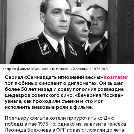
— Ранний сорт «Колхозница» выращивают в
России. А дыня «Торпеда» растет в основном в
Узбекистане. Этот сорт созревает в августе, —
сообщила Соломатина.
Кадр из фильма «Семнадцать мгновений весны» / 1973 год
Сериал «Семнадцать мгновений весны»
возглавил
топ любимых кинолент о дипломатах. Он вышел
более 50 лет назад и сразу пополнил созвездие
шедевров советского кино. «Вечерняя Москва»
узнала, как проходили съемки и кто мог
исполнить знаковые роли в фильме.
Премьеру фильма хотели приурочить ко Дню
победы в мае 1973-го, однако из-за визита генсека
Еще важно знать, откуда дыню привезли к нам,
Леонида Брежнева в ФРГ показ отложили до лета
подчеркнула диетолог. Самолетом их не