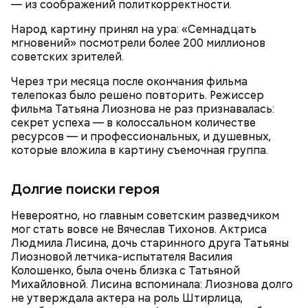
— из соображений политкорректности.
доставляют, поэтому пока она приедет, как и
любые фрукты и овощи, она может терять свои
Народ картину принял на ура: «Семнадцать
витамины.
мгновений» посмотрели более 200 миллионов
советских зрителей.
Через три месяца после окончания фильма
телепоказ было решено повторить. Режиссер
фильма Татьяна Лиознова не раз признавалась:
секрет успеха — в колоссальном количестве
ресурсов — и профессиональных, и душевных,
которые вложила в картину съемочная группа.
Долгие поиски героя
Невероятно, но главным советским разведчиком
мог стать вовсе не Вячеслав Тихонов. Актриса
— Есть опасность, что гнилостные процессы
Людмила Лисина, дочь старинного друга Татьяны
распространились по всему плоду. Ей можно
Лиозновой летчика-испытателя Василия
отравиться.
Колошенко, была очень близка с Татьяной
Михайловной. Лисина вспоминала: Лиознова долго
не утверждала актера на роль Штирлица,