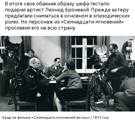
В итоге свое обаяние образу шефа гестапо
подарил артист Леонид Броневой. Прежде актеру
предлагали сниматься в основном в эпизодических
Фото: Shutterstock
ролях. Но персонаж из «Семнадцати мгновений»
прославил его на всю страну.
Как выбрать дыню
Кадр из фильма «Семнадцать мгновений весны» / 1973 год