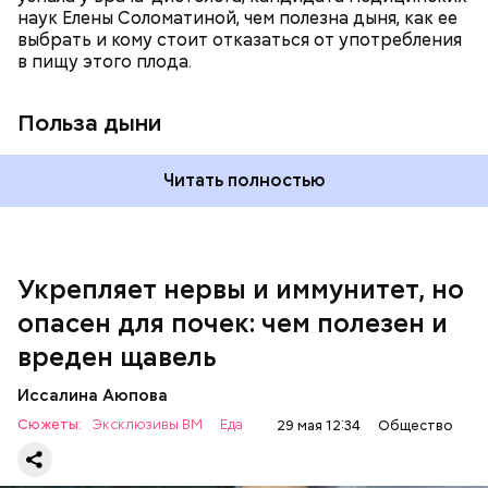
наук Елены Соломатиной, чем полезна дыня, как ее
выбрать и кому стоит отказаться от употребления
По мнению специалиста, здоровому человеку
в пищу этого плода.
достаточно включать щавель в рацион несколько
раз в месяц. В небольших количествах в свежем
виде или припущенном на сковороде.
Польза дыни
Читать полностью
Укрепляет нервы и иммунитет, но
опасен для почек: чем полезен и
— Если человек уже болеет мочекаменной
вреден щавель
болезнью, щавель ему не рекомендуется. При
артрите, гастрите, холецистите, синдроме
Иссалина Аюпова
раздраженного кишечника, язвах и панкреатите
Сюжеты:
Эксклюзивы ВМ
Еда
29 мая 12:34
Общество
продукт тоже лучше исключить из рациона, —
предупредила врач. — Он может привести к
повышению кислотности желудка и раздражать