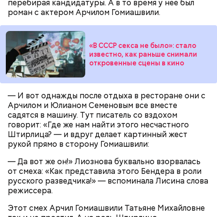
перебирая кандидатуры. А в то время у нее был
роман с актером Арчилом Гомиашвили.
«В СССР секса не было»: стало
известно, как раньше снимали
откровенные сцены в кино
— И вот однажды после отдыха в ресторане они с
Арчилом и Юлианом Семеновым все вместе
садятся в машину. Тут писатель со вздохом
говорит: «Где же нам найти этого несчастного
Кроме того, специалист не советует покупать
Штирлица? — и вдруг делает картинный жест
дыню с вмятиной или перележавшую в магазине
рукой прямо в сторону Гомиашвили:
долгое время:
— Да вот же он!» Лиознова буквально взорвалась
от смеха: «Как представила этого Бендера в роли
русского разведчика!» — вспоминала Лисина слова
режиссера.
Этот смех Арчил Гомиашвили Татьяне Михайловне