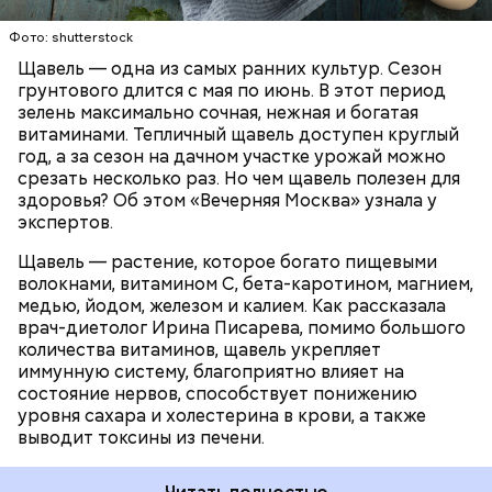
содержит большое количество щавелевой кислоты,
которая может способствовать образованию
Фото: shutterstock
камней в почках, объяснила диетолог.
Щавель — одна из самых ранних культур. Сезон
ЗДОРОВЬЕ
ВРАЧИ
РАСТЕНИЯ
грунтового длится с мая по июнь. В этот период
ПРОДУКТЫ
зелень максимально сочная, нежная и богатая
витаминами. Тепличный щавель доступен круглый
год, а за сезон на дачном участке урожай можно
срезать несколько раз. Но чем щавель полезен для
здоровья? Об этом «Вечерняя Москва» узнала у
экспертов.
Щавель — растение, которое богато пищевыми
волокнами, витамином С, бета-каротином, магнием,
медью, йодом, железом и калием. Как рассказала
врач-диетолог Ирина Писарева, помимо большого
количества витаминов, щавель укрепляет
иммунную систему, благоприятно влияет на
состояние нервов, способствует понижению
уровня сахара и холестерина в крови, а также
выводит токсины из печени.