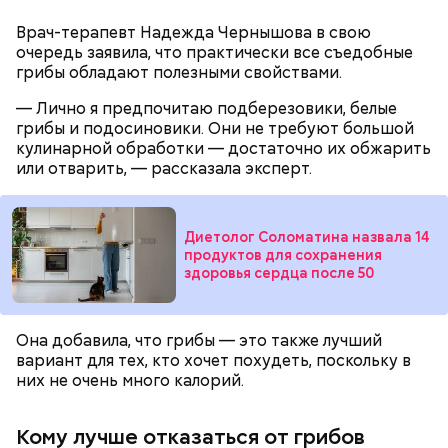
помнить, что сладкими дынями не нужно сильно
увлекаться, так же как и арбузами, людям с
Врач-терапевт Надежда Чернышова в свою
сахарным диабетом и лишним весом, —
очередь заявила, что практически все съедобные
подчеркнула доктор.
грибы обладают полезными свойствами.
— Лично я предпочитаю подберезовики, белые
грибы и подосиновики. Они не требуют большой
кулинарной обработки — достаточно их обжарить
или отварить, — рассказала эксперт.
Диетолог Соломатина назвала 14
продуктов для сохранения
здоровья сердца после 50
с сахарным диабетом;
Она добавила, что грибы — это также лучший
лишним весом.
вариант для тех, кто хочет похудеть, поскольку в
них не очень много калорий.
Кому лучше отказаться от грибов