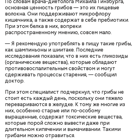
По словам врача-диетолога Михаила Гинзбурга,
основная ценность грибов — это их пищевые
волокна. Они поддерживают микрофлору
кишечника, а также содержат в себе пребиотики.
При этом белка в них, вопреки
Ранние плоды, по словам врача, лучше не есть:
распространенному мнению, совсем мало.
Терапевт Кондрахин назвал
— Я рекомендую употреблять в пищу такие грибы,
Чистит сосуды и защищает от
продукты и напитки, которые
рака: чем полезен кресс-салат
как шампиньоны и шиитаке. Последние
выводят токсины из организма
исследования показали, что в них есть гликозиды
(органические вещества), которые обладают
противовоспалительным свойством и могут
сдерживать процессы старения, — сообщил
доктор.
При этом специалист подчеркнул, что грибы не
стоит есть каждый день, поскольку они тяжело
перевариваются в желудке. К тому же многие из
них, особенно старые или по-особому
выращенные, содержат токсические вещества,
— В дыне содержится много сахара, который
которые порой сложно вывести даже при
представлен фруктозой. С одной стороны — это
длительном кипячении и вымачивании. Такими
хорошо, потому что дает энергию. Но важно
грибами можно отравиться.