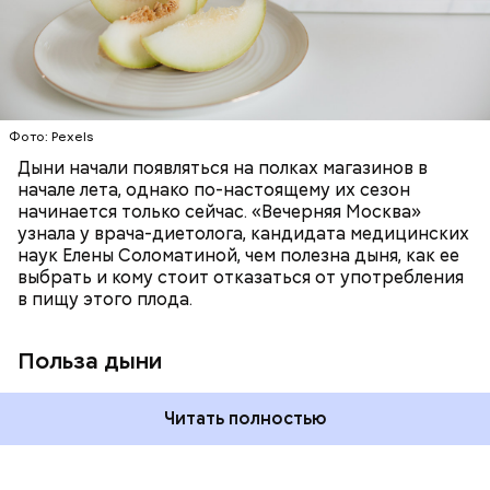
минералами. Так, в дыне содержатся:
слизистые оболочки органов. А еще именно
ЗДОРОВЬЕ
ПРАВИЛЬНОЕ ПИТАНИЕ
бета-каротин обеспечивает дыне желтый
ОВОЩИ
ЛЕТО
ФРУКТЫ
цвет;
лютеин и зеаксантин — эти каротиноиды
отлично поддерживают наше зрение;
калий — оказывает мочегонное действие,
Фото: Pexels
поддерживает сердечно-сосудистую
систему и предотвращает скачки давления;
Дыни начали появляться на полках магазинов в
магний — помогает калию и не дает сосудам
начале лета, однако по-настоящему их сезон
спазмироваться.
начинается только сейчас. «Вечерняя Москва»
узнала у врача-диетолога, кандидата медицинских
наук Елены Соломатиной, чем полезна дыня, как ее
выбрать и кому стоит отказаться от употребления
По мнению специалиста, здоровому человеку
в пищу этого плода.
достаточно включать щавель в рацион несколько
раз в месяц. В небольших количествах в свежем
виде или припущенном на сковороде.
Польза дыни
Читать полностью