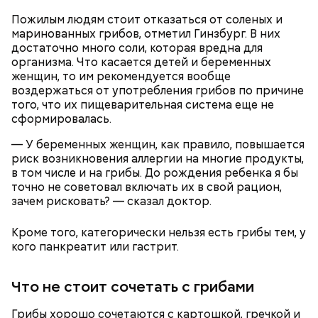
Пожилым людям стоит отказаться от соленых и
маринованных грибов, отметил Гинзбург. В них
достаточно много соли, которая вредна для
организма. Что касается детей и беременных
женщин, то им рекомендуется вообще
воздержаться от употребления грибов по причине
того, что их пищеварительная система еще не
сформировалась.
— У беременных женщин, как правило, повышается
риск возникновения аллергии на многие продукты,
в том числе и на грибы. До рождения ребенка я бы
Однако диетолог предупредила: не для всех дыня
Вовсю идет и сезон черешни. «Вечерняя Москва»
точно не советовал включать их в свой рацион,
может быть полезна. В первую очередь ее стоит
узнала у врача — эндокринолога-диетолога
зачем рисковать? — сказал доктор.
есть с осторожностью людям:
Натальи Лазуренко,
как правильно есть эту ягоду
с
пользой для здоровья.
Кроме того, категорически нельзя есть грибы тем, у
кого панкреатит или гастрит.
Что не стоит сочетать с грибами
Грибы хорошо сочетаются с картошкой, гречкой и