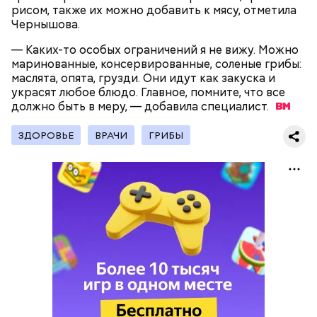
рисом, также их можно добавить к мясу, отметила
Чернышова.
— Каких-то особых ограничений я не вижу. Можно
— Наиболее распространенные борщ, щи, котлеты,
маринованные, консервированные, соленые грибы:
салаты, лаваш с творогом и сыром, пироги, омлет,
маслята, опята, грузди. Они идут как закуска и
запеканка. Щавеля там везде используется
украсят любое блюдо. Главное, помните, что все
немного, поэтому никакого вреда от него не будет.
должно быть в меру, — добавила
специалист.
Чем разнообразнее рацион питания человека, тем
лучше. Потому что это исключает вероятность
ЗДОРОВЬЕ
ВРАЧИ
ГРИБЫ
возникновения дефицитов микроэлементов, —
Фото: Shutterstock
заверил специалист.
Вред дыни