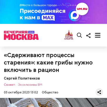
«Сдерживают процессы
— Там может содержаться огромное количество
старения»: какие грибы нужно
нитратов, которое вызовет головокружение,
гипоксию и ухудшение физического состояния, —
включить в рацион
предостерегла Соломатина.
Сергей Политенков
Сюжет:
Эксклюзивы ВМ
03 октября 2023 13:02
Общество