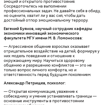
эмоций и открытого противостояния.
Сосредоточьтесь на выполнении
беременным, кормящим женщинам;
профессиональных задач. Не давайте себя в обиду,
людям с ослабленной иммунной системой;
но оцените, хватит ли у вас сил, чтобы дать
пожилым;
достойный отпор эмоциональному террору.
детям.
Евгений Буянов, научный сотрудник кафедры
экономики инноваций экономического
факультета МГУ имени М. В. Ломоносова:
— Агрессивное общение взрослых оказывает
отрицательное воздействие на детей, формируя у
них модель поведения и отношение к
окружающему миру. Научиться здоровому
общению и разрешению конфликтов — это не
только вопрос личного комфорта, но и
ответственность перед будущим поколением.
Александр Петрищев, психолог:
— Открытая коммуникация, уважение к
собеседнику и умение устанавливать границы —
основные инструменты в противостоянии
Ранние плоды, по словам врача, лучше не есть: