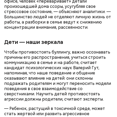
офисе, человек «переваривает» детали
произошедшей дома ссоры, усугубляя свое
стрессовое состояние, — объясняют аналитики. —
Большинство людей не отделяют личную жизнь от
работы, а разборки в семье ведут к снижению
концентрации внимания, рассеянности.
Дети — наши зеркала
Чтобы противостоять буллингу, важно осознавать
причины его распространения, учиться строить
При выборе дыни эксперт посоветовала
коммуникацию в семье и на работе, считает
ориентироваться на запах:
кандидат психологических наук Валерий Гут,
напоминая, что наше поведение и общение
оказывают влияние на детей: они склонны
подражать родителям и могут переносить модели
поведения в свое взаимодействие со
сверстниками. Научить детей противостоять
агрессии должны родители, считают эксперты.
— Ребенок, растущий в токсичной среде, может
стать жертвой или развить агрессивное