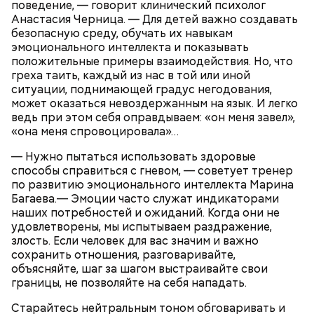
поведение, — говорит клинический психолог
Анастасия Черница. — Для детей важно создавать
безопасную среду, обучать их навыкам
эмоционального интеллекта и показывать
положительные примеры взаимодействия. Но, что
греха таить, каждый из нас в той или иной
ситуации, поднимающей градус негодования,
может оказаться невоздержанным на язык. И легко
ведь при этом себя оправдываем: «он меня завел»,
«она меня спровоцировала»…
Фото: Shutterstock
— Нужно пытаться использовать здоровые
способы справиться с гневом, — советует тренер
по развитию эмоционального интеллекта Марина
Багаева.— Эмоции часто служат индикаторами
наших потребностей и ожиданий. Когда они не
удовлетворены, мы испытываем раздражение,
Как выбрать дыню
злость. Если человек для вас значим и важно
сохранить отношения, разговаривайте,
объясняйте, шаг за шагом выстраивайте свои
границы, не позволяйте на себя нападать.
Старайтесь нейтральным тоном обговаривать и