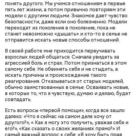
понять другого. Мы учимся отношениям в первые
пять лет жизни, а потом привычно повторяем эти
модели с другими людьми. Знакомое дает чувство
безопасности, даже если оно болезненно. Модели
переходят из поколения в поколение, пока не
станет невозможно «дышать» и кто-то в семье не
отправится искать новые способы отношений.
Однако диетолог предупредила: не для всех дыня
Вовсю идет и сезон черешни. «Вечерняя Москва»
В своей работе мне приходится переучивать
может быть полезна. В первую очередь ее стоит
узнала у врача — эндокринолога-диетолога
взрослых людей общаться. Сначала увидеть за
есть с осторожностью людям:
Натальи Лазуренко,
как правильно есть эту ягоду
с
агрессией боль и страх. Потом признаться в этом
пользой для здоровья.
самому себе. Не обвинять себя и не стыдить, а
искать причины и происхождение такого
реагирования. Отказываться от старых моделей,
обычно заимствованных в семье. Осваивать новые,
в которых то, что я чувствую, думаю и делаю, будет
совпадать.
Есть вопросы «первой помощи», когда все зашло
далеко: «Что я сейчас на самом деле хочу от
другого?», « Как я могу это получить, уважая себя и
его?», «Как сказать о своих желаниях прямо?» И
— Наиболее распространенные борщ, щи, котлеты,
самый важный вопрос к себе: «Я хочу быть прав