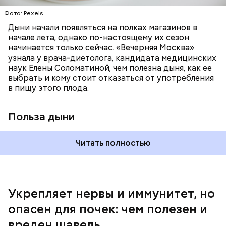
калий — оказывает мочегонное действие,
Фото: Pexels
поддерживает сердечно-сосудистую
систему и предотвращает скачки давления;
Дыни начали появляться на полках магазинов в
магний — помогает калию и не дает сосудам
начале лета, однако по-настоящему их сезон
спазмироваться.
начинается только сейчас. «Вечерняя Москва»
узнала у врача-диетолога, кандидата медицинских
наук Елены Соломатиной, чем полезна дыня, как ее
выбрать и кому стоит отказаться от употребления
По мнению специалиста, здоровому человеку
в пищу этого плода.
достаточно включать щавель в рацион несколько
раз в месяц. В небольших количествах в свежем
виде или припущенном на сковороде.
Польза дыни
Читать полностью
Укрепляет нервы и иммунитет, но
опасен для почек: чем полезен и
— Если человек уже болеет мочекаменной
вреден щавель