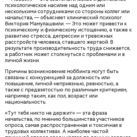
психологическое насилие над одним или
несколькими сотрудниками со стороны коллег или
начальства, — объясняет клинический психолог
Виктория Мамулашвили. — Это может привести к
психическому и физическому истощению, а также к
развитию стресса, депрессии и тревожных
расстройств человека, ставшего жертвой. В
результате производительность труда снижается,
а работник может столкнуться с проблемами и в
личной жизни.
Причины возникновения моббинга могут быть
Также диетолог рассказала «ВМ»,
чем полезен
связаны с конкуренцией за должность или
арбуз
, кому стоит есть его с осторожностью и
повышение, личной неприязнью, ревностью, а
какая суточная норма допустима.
также с предвзятостью по различным критериям,
например таким, как пол, возраст или
национальность.
«Тут тебя никто не держит» — эта фраза
начальства, по мнению большинства участников
опроса, самая распространенная и токсичная в
— Сегодня контроль за нитратной составляющей
трудовых коллективах. А наиболее частой
стал значительно жестче, чем был несколько лет