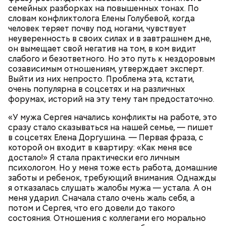
— Есть опасность, что гнилостные процессы
семейных разборках на повышенных тонах. По
распространились по всему плоду. Ей можно
словам конфликтолога Елены Голубевой, когда
отравиться.
человек теряет почву под ногами, чувствует
неуверенность в своих силах и в завтрашнем дне,
он вымещает свой негатив на том, в ком видит
слабого и безответного. Но это путь к нездоровым
созависимым отношениям, утверждает эксперт.
Выйти из них непросто. Проблема эта, кстати,
очень популярна в соцсетях и на различных
форумах, историй на эту тему там предостаточно.
«У мужа Сергея начались конфликты на работе, это
сразу стало сказываться на нашей семье, — пишет
в соцсетях Елена Доргушина. — Первая фраза, с
которой он входит в квартиру: «Как меня все
достало!» Я стала практически его личным
психологом. Но у меня тоже есть работа, домашние
заботы и ребенок, требующий внимания. Однажды
я отказалась слушать жалобы мужа — устала. А он
Кроме того, специалист не советует покупать
меня ударил. Сначала стало очень жаль себя, а
дыню с вмятиной или перележавшую в магазине
потом и Сергея, что его довели до такого
долгое время:
состояния. Отношения с коллегами его морально