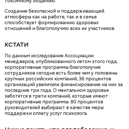
токсичному общению.
Терапевт Кондрахин назвал
Создание безопасной и поддерживающей
Чистит сосуды и защищает от
продукты и напитки, которые
атмосферы как на работе, так и в семье
рака: чем полезен кресс-салат
выводят токсины из организма
способствует формированию здоровых
отношений и благополучию всех их участников.
КСТАТИ
По данным исследования Ассоциации
менеджеров, опубликованного летом этого года,
корпоративные программы благополучия
сотрудников сегодня есть более чем у половины
крупных российских компаний, 36 процентов
— В дыне содержится много сахара, который
организаций увеличили финансирование на них за
представлен фруктозой. С одной стороны — это
последние три года. О ментальном здоровье
хорошо, потому что дает энергию. Но важно
заботятся в трети компаний, которые имеют
помнить, что сладкими дынями не нужно сильно
корпоративные программы. 80 процентов
увлекаться, так же как и арбузами, людям с
руководителей выбирают в качестве меры
сахарным диабетом и лишним весом, —
поддержки оплату услуг психолога.
подчеркнула доктор.