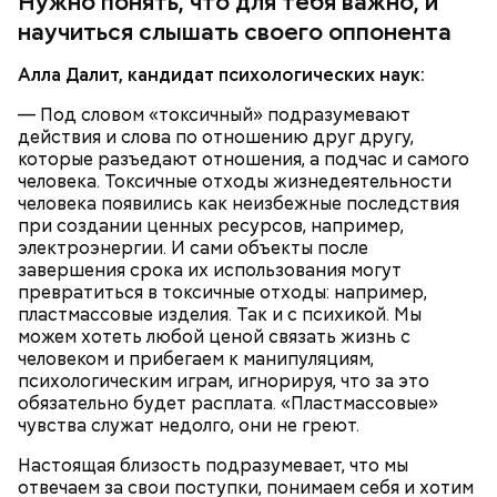
Нужно понять, что для тебя важно, и
научиться слышать своего оппонента
Алла Далит, кандидат психологических наук:
— Под словом «токсичный» подразумевают
действия и слова по отношению друг другу,
которые разъедают отношения, а подчас и самого
человека. Токсичные отходы жизнедеятельности
человека появились как неизбежные последствия
при создании ценных ресурсов, например,
электроэнергии. И сами объекты после
с сахарным диабетом;
завершения срока их использования могут
лишним весом.
превратиться в токсичные отходы: например,
пластмассовые изделия. Так и с психикой. Мы
можем хотеть любой ценой связать жизнь с
человеком и прибегаем к манипуляциям,
психологическим играм, игнорируя, что за это
обязательно будет расплата. «Пластмассовые»
чувства служат недолго, они не греют.
Настоящая близость подразумевает, что мы
отвечаем за свои поступки, понимаем себя и хотим