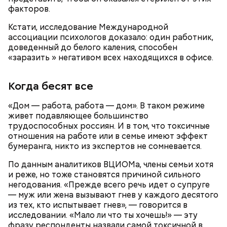
факторов.
Кстати, исследование Международной
ассоциации психологов доказало: один работник,
Еще важно знать, откуда дыню привезли к нам,
доведенный до белого каления, способен
подчеркнула диетолог. Самолетом их не
«заразить » негативом всех находящихся в офисе.
доставляют, поэтому пока она приедет, как и
любые фрукты и овощи, она может терять свои
Когда бесят все
витамины.
«Дом — работа, работа — дом». В таком режиме
живет подавляющее большинство
трудоспособных россиян. И в том, что токсичные
отношения на работе или в семье имеют эффект
бумеранга, никто из экспертов не сомневается.
По данным аналитиков ВЦИОМа, члены семьи хотя
и реже, но тоже становятся причиной сильного
негодования. «Прежде всего речь идет о супруге
— муж или жена вызывают гнев у каждого десятого
из тех, кто испытывает гнев», — говорится в
исследовании. «Мало ли что ты хочешь!» — эту
фразу респонденты назвали самой токсичной в