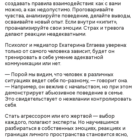
создавать правила взаимодействия: как с вами
можно, а как недопустимо. Проговаривайте
чувства, анализируйте поведение, делайте выводы,
осваивайте новый опыт. Если внутри «кипит»,
проанализируйте свои эмоции. Страх и тревога
делают реакции неадекватными.
Психолог и медиатор Екатерина Елгаева уверена:
только от самого человека зависит, будет он
тренировать в себе умение адекватной
коммуникации или нет.
Также не нужно есть дыню до корки, потому что
— Порой мы видим, что человек в различных
именно там скапливаются нитраты. И важно
ситуациях ведет себя по-разному, — говорит она.
тщательно ее мыть, чтобы не отравиться, добавила
— Например, он вежлив с начальством, но при этом
собеседница «ВМ».
демонстрирует абьюзивное поведение в семье.
Это свидетельствует о нежелании контролировать
себя.
Стать агрессором или его жертвой — выбор
каждого, полагают эксперты. Но научившимся
разбираться в собственных эмоциях, реакциях и
границах личного пространства становится ясно,