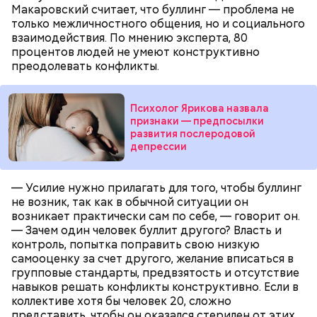
Макаровский считает, что буллинг — проблема не
только межличностного общения, но и социального
взаимодействия. По мнению эксперта, 80
процентов людей не умеют конструктивно
преодолевать конфликты.
Психолог Ярикова назвала
признаки — предпосылки
развития послеродовой
— Ранний сорт «Колхозница» выращивают в
депрессии
России. А дыня «Торпеда» растет в основном в
Узбекистане. Этот сорт созревает в августе, —
— Усилие нужно прилагать для того, чтобы буллинг
сообщила Соломатина.
не возник, так как в обычной ситуации он
возникает практически сам по себе, — говорит он.
— Зачем один человек буллит другого? Власть и
контроль, попытка поправить свою низкую
самооценку за счет другого, желание вписаться в
групповые стандарты, предвзятость и отсутствие
навыков решать конфликты конструктивно. Если в
коллективе хотя бы человек 20, сложно
представить, чтобы он оказался стерилен от этих