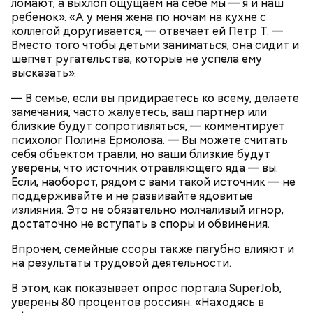
ломают, а выхлоп ощущаем на себе мы — я и наш
ребенок». «А у меня жена по ночам на кухне с
коллегой доругивается, — отвечает ей Петр Т. —
Вместо того чтобы детьми заниматься, она сидит и
шепчет ругательства, которые не успела ему
высказать».
— В семье, если вы придираетесь ко всему, делаете
замечания, часто жалуетесь, ваш партнер или
близкие будут сопротивляться, — комментирует
психолог Полина Ермолова. — Вы можете считать
себя объектом травли, но ваши близкие будут
уверены, что источник отравляющего яда — вы.
Если, наоборот, рядом с вами такой источник — не
поддерживайте и не развивайте ядовитые
— Она должна приятно пахнуть. Если дыня не
излияния. Это не обязательно молчаливый игнор,
пахнет, значит, ее созревание ускорили или
достаточно не вступать в споры и обвинения.
сорвали недозревшей. Она может быть мягкой, но
будет безвкусной.
Впрочем, семейные ссоры также пагубно влияют и
на результаты трудовой деятельности.
В этом, как показывает опрос портала SuperJob,
уверены 80 процентов россиян. «Находясь в