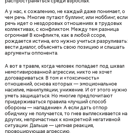
распространяться среди взрослых.
А у нас, к сожалению, не каждый даже понимает, о
чем речь. Многие путают буллинг, или моббинг, если
речь идет о нездоровых отношениях в трудовых
коллективах, с конфликтом. Между тем разница
огромная! В конфликте, как в любой ссоре,
рождается истина, его нужно учиться разруливать:
вести диалог, объяснять свою позицию и слышать
аргументы оппонента.
А вот в травле, когда человек попадает под шквал
немотивированной агрессии, никто не хочет
договариваться. В том и «токсичность»
отношений, основа которых — эмоциональное
насилие, манипуляции, унижение. И от этого нужно
уметь защищаться. Но многие предпочитают
придерживаться правила «лучший способ
обороны — нападение». А если дать отпор
обидчику не получается, то гнев выплескивается на
других, непричастных к конкретной негативной
ситуации. Дальше — цепная реакция,
провоцирующая агрессию.