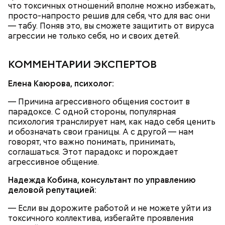
что токсичных отношений вполне можно избежать,
просто-напросто решив для себя, что для вас они
— табу. Поняв это, вы сможете защитить от вируса
агрессии не только себя, но и своих детей.
КОММЕНТАРИИ ЭКСПЕРТОВ
— Там может содержаться огромное количество
нитратов, которое вызовет головокружение,
Елена Каюрова, психолог:
гипоксию и ухудшение физического состояния, —
предостерегла Соломатина.
— Причина агрессивного общения состоит в
парадоксе. С одной стороны, популярная
психология транслирует нам, как надо себя ценить
и обозначать свои границы. А с другой — нам
говорят, что важно понимать, принимать,
соглашаться. Этот парадокс и порождает
агрессивное общение.
Надежда Кобина, консультант по управлению
деловой репутацией:
— Если вы дорожите работой и не можете уйти из
токсичного коллектива, избегайте проявления