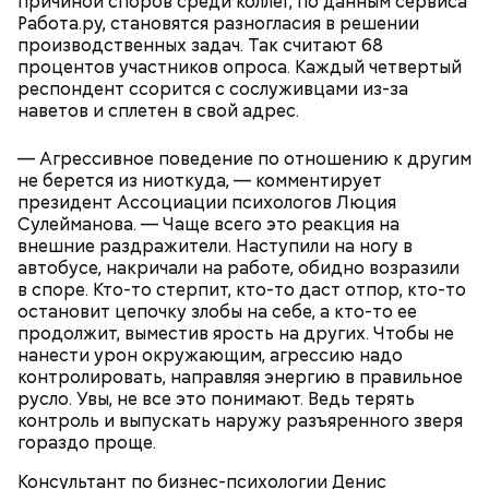
причиной споров среди коллег, по данным сервиса
назад. Но он есть только в сертифицированных
Работа.ру, становятся разногласия в решении
точках продаж. Дыню можно покупать только в
производственных задач. Так считают 68
магазинах, где есть все необходимые условия для
процентов участников опроса. Каждый четвертый
ее хранения. Если вы покупаете дыню из багажника
респондент ссорится с сослуживцами из-за
машины или в ларьке около дороги, никто никаких
наветов и сплетен в свой адрес.
гарантий дать не сможет. Помимо этого, не нужно
покупать дыню, как и арбуз, в разрезанном
— Агрессивное поведение по отношению к другим
состоянии. Кусками можно брать только в
не берется из ниоткуда, — комментирует
супермаркетах, где есть холодильники. Дыня
президент Ассоциации психологов Люция
должна быть упакована в пленку. Это снижает риск
Сулейманова. — Чаще всего это реакция на
отравления, — заключила Соломатина.
внешние раздражители. Наступили на ногу в
автобусе, накричали на работе, обидно возразили
в споре. Кто-то стерпит, кто-то даст отпор, кто-то
остановит цепочку злобы на себе, а кто-то ее
Иногда дыню подкармливают азотистыми
продолжит, выместив ярость на других. Чтобы не
удобрениями, чтобы вырастить ее побыстрее.
нанести урон окружающим, агрессию надо
Поэтому не стоит покупать плоды слишком рано,
контролировать, направляя энергию в правильное
пока не начался сезон созревания, посоветовала
русло. Увы, не все это понимают. Ведь терять
доктор.
контроль и выпускать наружу разъяренного зверя
гораздо проще.
Консультант по бизнес-психологии Денис