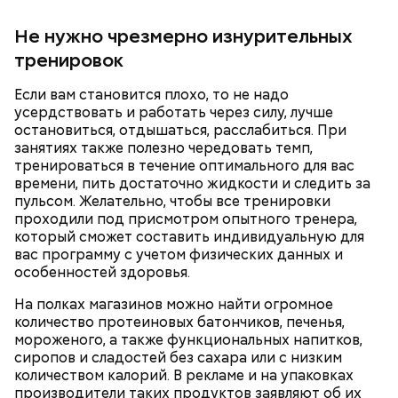
Не нужно чрезмерно изнурительных
тренировок
Если вам становится плохо, то не надо
усердствовать и работать через силу, лучше
остановиться, отдышаться, расслабиться. При
Однако диетолог предупредила: не для всех дыня
Вовсю идет и сезон черешни. «Вечерняя Москва»
занятиях также полезно чередовать темп,
может быть полезна. В первую очередь ее стоит
узнала у врача — эндокринолога-диетолога
тренироваться в течение оптимального для вас
есть с осторожностью людям:
Натальи Лазуренко,
как правильно есть эту ягоду
с
времени, пить достаточно жидкости и следить за
пользой для здоровья.
пульсом. Желательно, чтобы все тренировки
проходили под присмотром опытного тренера,
который сможет составить индивидуальную для
вас программу с учетом физических данных и
особенностей здоровья.
На полках магазинов можно найти огромное
количество протеиновых батончиков, печенья,
мороженого, а также функциональных напитков,
сиропов и сладостей без сахара или с низким
количеством калорий. В рекламе и на упаковках
— Наиболее распространенные борщ, щи, котлеты,
производители таких продуктов заявляют об их