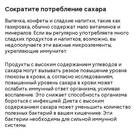
Сократите потребление сахара
Выпечка, конфеты и сладкие напитки, такие как
газировка, обычно содержат мало витаминов и
минералов. Если вы регулярно употребляете много
сладких продуктов и напитков, возможно, вы
недополучаете эти важные микроэлементы,
укрепляющие иммунитет.
Продукты с высоким содержанием углеводов и
сахара могут вызывать резкое повышение уровня
Также не нужно есть дыню до корки, потому что
глюкозы в крови, а, согласно исследованиям,
именно там скапливаются нитраты. И важно
повышенный уровень сахара в крови может
тщательно ее мыть, чтобы не отравиться, добавила
ослабить иммунный ответ организма, усиливая
собеседница «ВМ».
воспаление. Это снижает способность организма
бороться с инфекцией. Диета с высоким
содержанием сахара может уменьшить количество
полезных бактерий в вашем кишечнике. Эти
бактерии необходимы для сильной иммунной
системы.