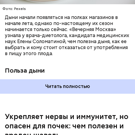
калий — оказывает мочегонное действие,
Фото: Pexels
поддерживает сердечно-сосудистую
систему и предотвращает скачки давления;
Дыни начали появляться на полках магазинов в
магний — помогает калию и не дает сосудам
начале лета, однако по-настоящему их сезон
спазмироваться.
начинается только сейчас. «Вечерняя Москва»
узнала у врача-диетолога, кандидата медицинских
наук Елены Соломатиной, чем полезна дыня, как ее
выбрать и кому стоит отказаться от употребления
По мнению специалиста, здоровому человеку
— Однако если человеку нужно не разжижать
в пищу этого плода.
достаточно включать щавель в рацион несколько
кровь, а наоборот, ее коагулировать, то нужно
раз в месяц. В небольших количествах в свежем
полностью исключить чеснок из рациона, —
виде или припущенном на сковороде.
уточнила диетолог.
Польза дыни
Читать полностью
Укрепляет нервы и иммунитет, но
опасен для почек: чем полезен и
— Если человек уже болеет мочекаменной