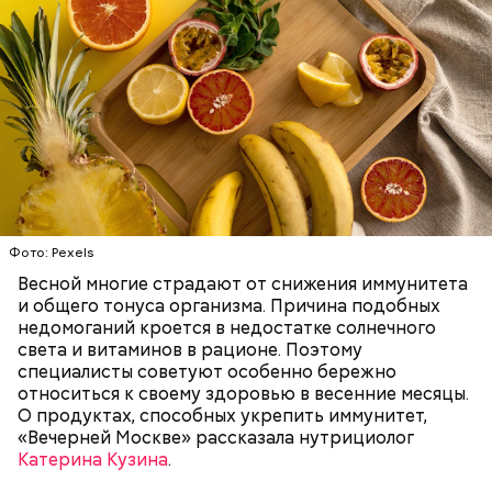
Фото: Pexels
При выборе дыни эксперт посоветовала
ориентироваться на запах:
Весной многие страдают от снижения иммунитета
и общего тонуса организма. Причина подобных
недомоганий кроется в недостатке солнечного
света и витаминов в рационе. Поэтому
специалисты советуют особенно бережно
относиться к своему здоровью в весенние месяцы.
О продуктах, способных укрепить иммунитет,
«Вечерней Москве» рассказала нутрициолог
Катерина Кузина
.