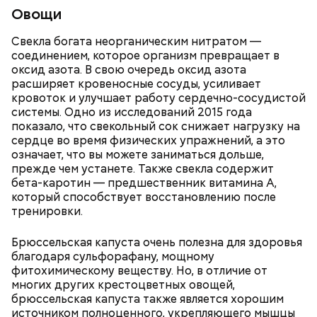
Овощи
беременным, кормящим женщинам;
людям с ослабленной иммунной системой;
Свекла богата неорганическим нитратом —
пожилым;
соединением, которое организм превращает в
детям.
оксид азота. В свою очередь оксид азота
расширяет кровеносные сосуды, усиливает
кровоток и улучшает работу сердечно-сосудистой
системы. Одно из исследований 2015 года
показало, что свекольный сок снижает нагрузку на
сердце во время физических упражнений, а это
означает, что вы можете заниматься дольше,
прежде чем устанете. Также свекла содержит
бета-каротин — предшественник витамина А,
который способствует восстановлению после
тренировки.
Брюссельская капуста очень полезна для здоровья
благодаря сульфорафану, мощному
фитохимическому веществу. Но, в отличие от
многих других крестоцветных овощей,
брюссельская капуста также является хорошим
источником полноценного, укрепляющего мышцы