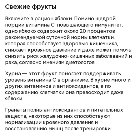
Свежие фрукты
Включите в рацион яблоки. Помимо щедрой
порции витамина С, повышающего иммунитет,
одно яблоко содержит около 20 процентов
рекомендуемой суточной нормы клетчатки,
которая способствует здоровью кишечника,
— Там может содержаться огромное количество
снижает кровяное давление и даже может помочь
нитратов, которое вызовет головокружение,
снизить риск желудочно-кишечных заболеваний и
гипоксию и ухудшение физического состояния, —
рака, согласно мнениям диетологов.
предостерегла Соломатина.
Хурма — этот фрукт помогает поддерживать
уровень витамина С в организме. В хурме много и
других витаминов и антиоксидантов, а по
содержанию клетчатки она превосходит даже
яблоки.
Гранаты полны антиоксидантов и питательных
веществ, некоторые из них способствуют
нормализации кровяного давления и
восстановлению мышц после тренировки.