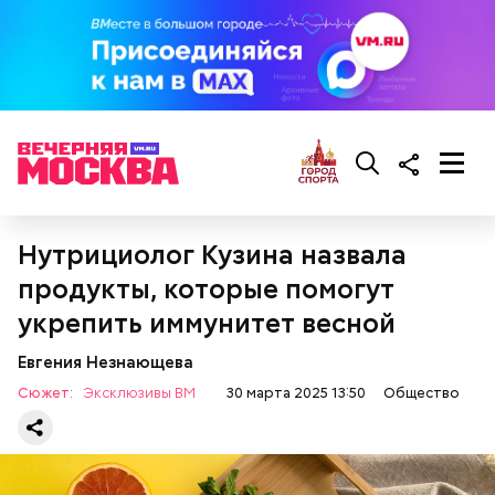
Нутрициолог Кузина назвала
продукты, которые помогут
укрепить иммунитет весной
— Она должна приятно пахнуть. Если дыня не
пахнет, значит, ее созревание ускорили или
Евгения Незнающева
сорвали недозревшей. Она может быть мягкой, но
будет безвкусной.
Сюжет:
Эксклюзивы ВМ
30 марта 2025 13:50
Общество