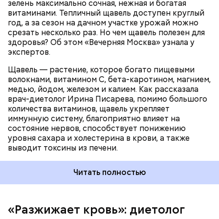
зелень максимально сочная, нежная и богатая
оказывают раздражающее действие на слизистые
витаминами. Тепличный щавель доступен круглый
оболочки кишечника и могут вызвать обострение,
год, а за сезон на дачном участке урожай можно
— предупредила Соломатина.
срезать несколько раз. Но чем щавель полезен для
здоровья? Об этом «Вечерняя Москва» узнала у
экспертов.
Щавель — растение, которое богато пищевыми
волокнами, витамином С, бета-каротином, магнием,
медью, йодом, железом и калием. Как рассказала
врач-диетолог Ирина Писарева, помимо большого
количества витаминов, щавель укрепляет
иммунную систему, благоприятно влияет на
состояние нервов, способствует понижению
уровня сахара и холестерина в крови, а также
Диетолог отметила, что норма потребления
выводит токсины из печени.
чеснока сугубо индивидуальна.
Читать полностью
«Разжижает кровь»: диетолог