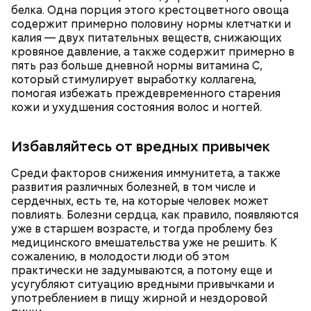
Ранние плоды, по словам врача, лучше не есть:
белка. Одна порция этого крестоцветного овоща
содержит примерно половину нормы клетчатки и
Терапевт Кондрахин назвал
Чистит сосуды и защищает от
продукты и напитки, которые
калия — двух питательных веществ, снижающих
рака: чем полезен кресс-салат
выводят токсины из организма
кровяное давление, а также содержит примерно в
пять раз больше дневной нормы витамина С,
который стимулирует выработку коллагена,
помогая избежать преждевременного старения
кожи и ухудшения состояния волос и ногтей.
Избавляйтесь от вредных привычек
Среди факторов снижения иммунитета, а также
развития различных болезней, в том числе и
сердечных, есть те, на которые человек может
— В дыне содержится много сахара, который
повлиять. Болезни сердца, как правило, появляются
представлен фруктозой. С одной стороны — это
уже в старшем возрасте, и тогда проблему без
хорошо, потому что дает энергию. Но важно
медицинского вмешательства уже не решить. К
помнить, что сладкими дынями не нужно сильно
сожалению, в молодости люди об этом
увлекаться, так же как и арбузами, людям с
практически не задумываются, а потому еще и
сахарным диабетом и лишним весом, —
усугубляют ситуацию вредными привычками и
подчеркнула доктор.
употреблением в пищу жирной и нездоровой