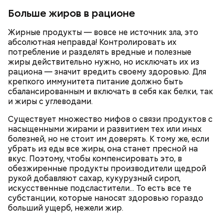
Больше жиров в рационе
Жирные продукты — вовсе не источник зла, это
абсолютная неправда! Контролировать их
потребление и разделять вредные и полезные
жиры действительно нужно, но исключать их из
рациона — значит вредить своему здоровью. Для
крепкого иммунитета питание должно быть
сбалансированным и включать в себя как белки, так
Фото: Shutterstock
и жиры с углеводами.
Существует множество мифов о связи продуктов с
насыщенными жирами и развитием тех или иных
болезней, но не стоит им доверять. К тому же, если
убрать из еды все жиры, она станет пресной на
вкус. Поэтому, чтобы компенсировать это, в
Как выбрать дыню
обезжиренные продукты производители щедрой
рукой добавляют сахар, кукурузный сироп,
искусственные подсластители... То есть все те
субстанции, которые наносят здоровью гораздо
больший ущерб, нежели жир.