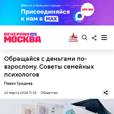
— Она должна приятно пахнуть. Если дыня не
пахнет, значит, ее созревание ускорили или
сорвали недозревшей. Она может быть мягкой, но
будет безвкусной.
Обращайся с деньгами по-
взрослому. Советы семейных
психологов
Павел Гриднев
22 марта 2024 11:23
Общество