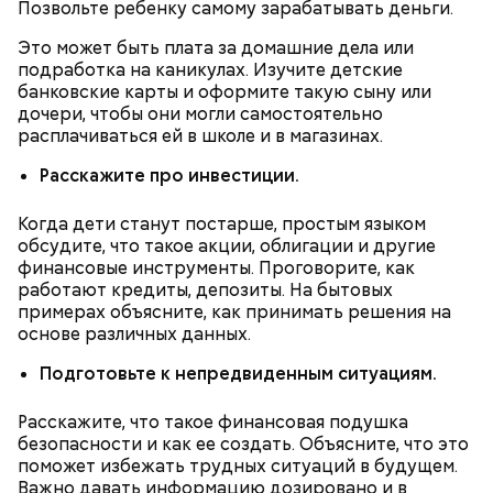
гипоксию и ухудшение физического состояния, —
Позвольте ребенку самому зарабатывать деньги.
предостерегла Соломатина.
Это может быть плата за домашние дела или
подработка на каникулах. Изучите детские
банковские карты и оформите такую сыну или
дочери, чтобы они могли самостоятельно
расплачиваться ей в школе и в магазинах.
Расскажите про инвестиции.
Когда дети станут постарше, простым языком
обсудите, что такое акции, облигации и другие
финансовые инструменты. Проговорите, как
работают кредиты, депозиты. На бытовых
примерах объясните, как принимать решения на
основе различных данных.
беременным, кормящим женщинам;
людям с ослабленной иммунной системой;
Подготовьте к непредвиденным ситуациям.
пожилым;
детям.
Расскажите, что такое финансовая подушка
безопасности и как ее создать. Объясните, что это
поможет избежать трудных ситуаций в будущем.
Важно давать информацию дозировано и в