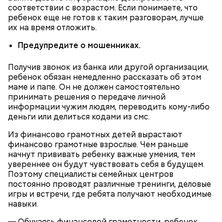
соответствии с возрастом. Если понимаете, что
ребенок еще не готов к таким разговорам, лучше
их на время отложить.
Предупредите о мошенниках.
Получив звонок из банка или другой организации,
ребенок обязан немедленно рассказать об этом
маме и папе. Он не должен самостоятельно
принимать решения о передаче личной
информации чужим людям, переводить кому-либо
деньги или делиться кодами из смс.
Ранние плоды, по словам врача, лучше не есть:
Из финансово грамотных детей вырастают
финансово грамотные взрослые. Чем раньше
Терапевт Кондрахин назвал
начнут прививать ребенку важные умения, тем
Чистит сосуды и защищает от
продукты и напитки, которые
рака: чем полезен кресс-салат
увереннее он будут чувствовать себя в будущем.
выводят токсины из организма
Поэтому специалисты семейных центров
постоянно проводят различные тренинги, деловые
игры и встречи, где ребята получают необходимые
навыки.
— Обучаясь финансовой грамотности, ребенок