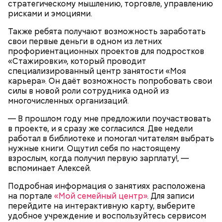
стратегическому мышлению, торговле, управлению
рисками и эмоциями.
с сахарным диабетом;
Также ребята получают возможность заработать
лишним весом.
свои первые деньги в одном из летних
профориентационных проектов для подростков
«Стажировки», который проводит
специализированный центр занятости «Моя
карьера». Он даёт возможность попробовать свои
силы в новой роли сотрудника одной из
многочисленных организаций.
— В прошлом году мне предложили поучаствовать
в проекте, и я сразу же согласился. Две недели
работал в библиотеке и помогал читателям выбрать
нужные книги. Ощутил себя по настоящему
взрослым, когда получил первую зарплату!, —
вспоминает Алексей.
Подробная информация о занятиях расположена
на портале
«Мой семейный центр»
. Для записи
перейдите на интерактивную карту, выберите
Однако диетолог предупредила: не для всех дыня
удобное учреждение и воспользуйтесь сервисом
может быть полезна. В первую очередь ее стоит