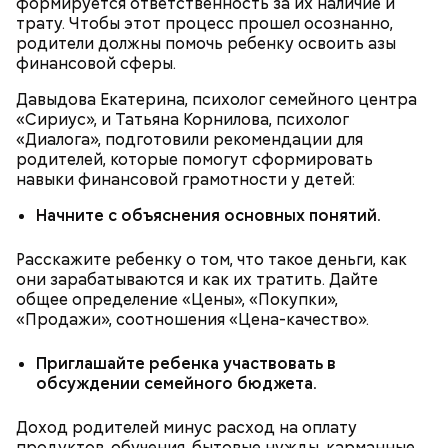
формируется ответственность за их наличие и
Фото: Shutterstock
трату. Чтобы этот процесс прошел осознанно,
родители должны помочь ребенку освоить азы
финансовой сферы.
Давыдова Екатерина, психолог семейного центра
«Сириус», и Татьяна Корнилова, психолог
«Диалога», подготовили рекомендации для
Как выбрать дыню
родителей, которые помогут сформировать
навыки финансовой грамотности у детей:
Начните с объяснения основных понятий.
Расскажите ребенку о том, что такое деньги, как
они зарабатываются и как их тратить. Дайте
общее определение «Цены», «Покупки»,
«Продажи», соотношения «Цена-качество».
Приглашайте ребенка участвовать в
обсуждении семейного бюджета.
Доход родителей минус расход на оплату
продуктов, обучения, бытовые нужды, карманные