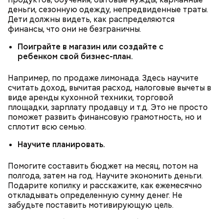
деньги, сезонную одежду, непредвиденные траты.
Дети должны видеть, как распределяются
Также не нужно есть дыню до корки, потому что
финансы, что они не безграничны.
именно там скапливаются нитраты. И важно
Поиграйте в магазин или создайте с
тщательно ее мыть, чтобы не отравиться, добавила
ребенком свой бизнес-план.
собеседница «ВМ».
Например, по продаже лимонада. Здесь научите
считать доход, вычитая расход, налоговые вычеты в
виде аренды кухонной техники, торговой
площадки, зарплату продавцу и т.д. Это не просто
поможет развить финансовую грамотность, но и
сплотит всю семью.
Научите планировать.
Помогите составить бюджет на месяц, потом на
полгода, затем на год. Научите экономить деньги.
Подарите копилку и расскажите, как ежемесячно
откладывать определенную сумму денег. Не
— Там может содержаться огромное количество
забудьте поставить мотивирующую цель.
нитратов, которое вызовет головокружение,