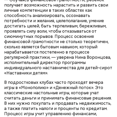
получает возможность нарастить и развить свои
личные компетенции в таких областях как
способность анализировать, осознавать
потребности и желания, целеполагание, умение
достигать целей, быть терпеливым, бережливым,
— В дыне содержится много сахара, который
проявлять силу воли, чтобы отказываться от
представлен фруктозой. С одной стороны — это
сиюминутных порывов. Процесс освоения
хорошо, потому что дает энергию. Но важно
финансовой грамотности не столько теоретичен,
помнить, что сладкими дынями не нужно сильно
сколько является бытовым навыком, который
увлекаться, так же как и арбузами, людям с
нарабатывается постепенно в процессе
сахарным диабетом и лишним весом, —
регулярной практики, — уверена Нина Воронцова,
подчеркнула доктор.
исполнительный директор программы
индивидуального наставничества для детей-сирот
«Наставники детям».
В подростковых клубах часто проходят вечера
игры в «Монополию» и «Денежный поток». Это
классические настольные игры, которые учат
считать деньги и принимать финансовые решения.
В них нужно покупать и продавать недвижимость,
а также платить налоги и проценты по кредитам.
Процесс игры учит управлению финансами,