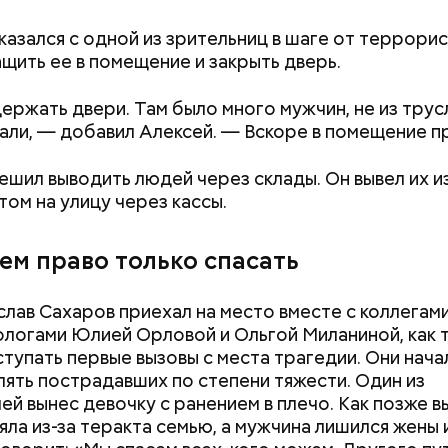
казался с одной из зрительниц в шаге от террорис
ащить ее в помещение и закрыть дверь.
держать двери. Там было много мужчин, не из трус
али, — добавил Алексей. — Вскоре в помещение п
ешил выводить людей через склады. Он вывел их и
том на улицу через кассы.
ем право только спасать
слав Сахаров приехал на место вместе с коллегам
логами Юлией Орловой и Ольгой Миланиной, как 
ступать первые вызовы с места трагедии. Они нача
ять пострадавших по степени тяжести. Один из
ей вынес девочку с ранением в плечо. Как позже в
яла из-за теракта семью, а мужчина лишился жены 