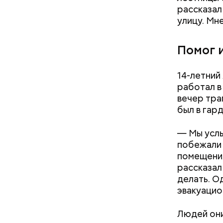
рассказал
улицу. Мн
Помог 
14-летний
работал в
вечер тра
был в гар
— Мы услы
побежали 
помещения
рассказал
делать. О
эвакуацио
Людей они