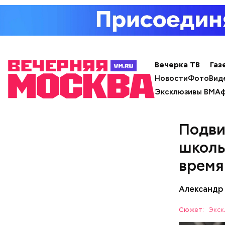
Вечерка ТВ
Газ
Новости
Фото
Вид
Эксклюзивы ВМ
Аф
Подви
школь
время
Александр
Сюжет:
Экск