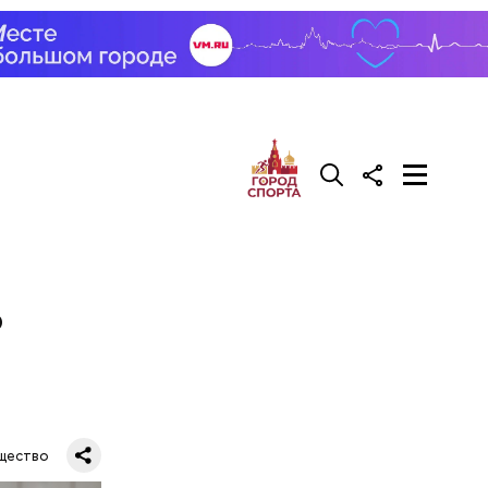
о
щество