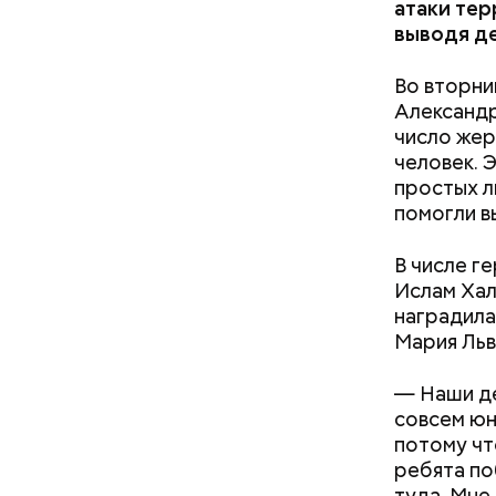
атаки тер
выводя де
Во вторни
Александр
число жер
человек. 
простых л
помогли в
В числе г
Ислам Хал
наградила
Мария Льв
— Наши де
совсем юн
потому чт
ребята по
туда. Мне