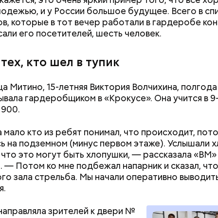
одежью, и у России большое будущее. Всего в сп
в, которые в тот вечер работали в гардеробе ко
асали его посетителей, шесть человек.
тех, кто шел в тупик
Хотела спасти малыша: как
Вода за 10 тыся
а Митино, 15-летняя Виктория Волчихина, полгода
мать и сын погибли при
японский напит
вала гардеробщиком в «Крокусе». Она учится в 9
падении из окна в Раменском
лишний вес
1900.
 мало кто из ребят понимал, что происходит, пот
ь на подземном (минус первом этаже). Услышали х
 что это могут быть хлопушки, — рассказала «ВМ»
. — Потом ко мне подбежал напарник и сказал, что
го зала стрельба. Мы начали оперативно выводит
я.
направляла зрителей к двери №