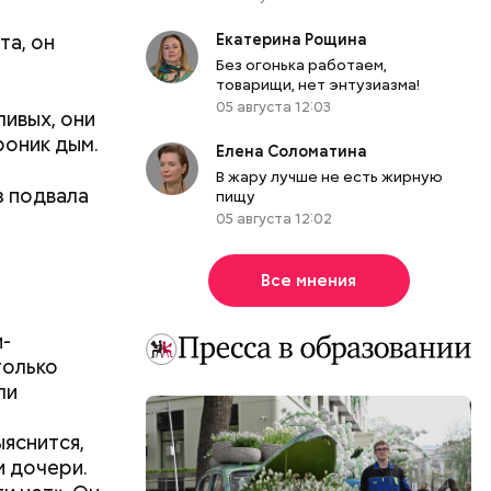
та, он
Екатерина Рощина
Без огонька работаем,
товарищи, нет энтузиазма!
05 августа 12:03
ливых, они
роник дым.
Елена Соломатина
В жару лучше не есть жирную
з подвала
пищу
05 августа 12:02
Все мнения
и-
только
ли
ыяснится,
и дочери.