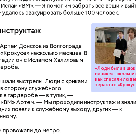
 Ислам «ВМ». — Я помог им забрать все вещи и вый
е удалось эвакуировать больше 100 человек.
инструктаж
 Артем Донсков из Волгограда
 «Крокусе» несколько месяцев. В
гедии он с Исламом Халиловым
деробе.
«Люди были в шоке
панике»: школьник
как спасали люде
шали выстрелы. Люди с криками
теракта в «Крокус
в сторону служебного
 в гардеробе — в тупик, —
 «ВМ» Артем. — Мы проходили инструктаж и знали
дних повели к служебному выходу, других — к
нному.
 провожали до метро.