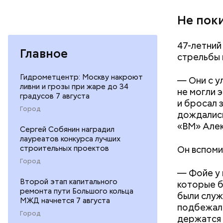
Не пок
47-летний
Главное
стрельбы 
Гидрометцентр: Москву накроют
— Они с у
ливни и грозы при жаре до 34
не могли 
градусов 7 августа
и бросал 
Город
дождались
«ВМ» Алек
Сергей Собянин наградил
лауреатов конкурса лучших
строительных проектов
Он вспоми
Город
— Фойе у 
Второй этап капитального
которые б
ремонта пути Большого кольца
были служ
МЖД начнется 7 августа
подбежал т
Город
держатся 