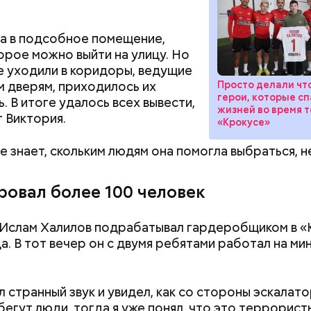
а в подсобное помещение,
орое можно выйти на улицу. Но
 уходили в коридоры, ведущие
м дверям, приходилось их
Просто делали что
герои, которые с
. В итоге удалось всех вывести,
жизней во время т
 Виктория.
«Крокусе»
е знает, скольким людям она помогла выбраться, н
ровал более 100 человек
 Ислам Халилов подрабатывал гардеробщиком в «
Как поменять батареи дома и
Как получить до
да. В тот вечер он с двумя ребятами работал на ми
не получить штраф
рублей от госу
трудной ситуац
претендовать и
 странный звук и увидел, как со стороны эскалато
документы
бегут люди, тогда я уже понял, что это террорист