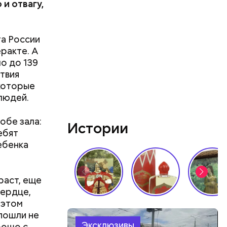
и отвагу,
та России
еракте. А
о до 139
ствия
 которые
людей.
обе зала:
Истории
ебят
ебенка
раст, еще
сердце,
 этом
пошли не
Эксклюзивы
рошо с