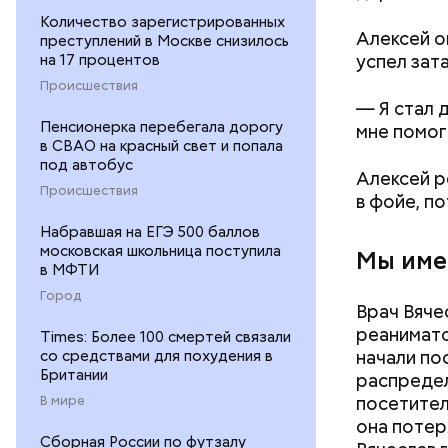
Количество зарегистрированных
Алексей о
преступлений в Москве снизилось
успел зат
на 17 процентов
Происшествия
— Я стал 
Пенсионерка перебегала дорогу
мне помог
в СВАО на красный свет и попала
под автобус
Алексей р
Происшествия
в фойе, по
Набравшая на ЕГЭ 500 баллов
московская школьница поступила
Мы име
в МФТИ
Город
Врач Вяче
реанимато
Times: Более 100 смертей связали
начали по
со средствами для похудения в
Британии
распредел
посетител
В мире
она потер
Сборная России по футзалу