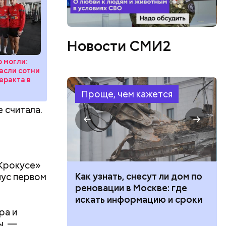
Новости СМИ2
 могли:
пасли сотни
еракта в
Проще, чем кажется
е считала.
Крокусе»
 100 тысяч
Как узнать, снесут ли дом по
нус первом
дарства при
реновации в Москве: где
ии: кто может
искать информацию и сроки
 какие нужны
ра и
ы, —