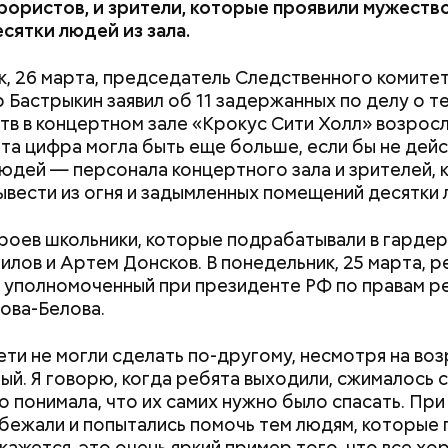
рористов, и зрители, которые проявили мужество 
сятки людей из зала.
к, 26 марта, председатель Следственного комите
 Бастрыкин заявил об 11 задержанных по делу о т
тв в концертном зале «Крокус Сити Холл» возросл
Эта цифра могла быть еще больше, если бы не дей
юдей — персонала концертного зала и зрителей,
ывести из огня и задымленных помещений десятки 
ероев школьники, которые подрабатывали в гардер
илов и Артем Донсков. В понедельник, 25 марта, р
 уполномоченный при президенте РФ по правам р
ова-Белова.
ти не могли сделать по-другому, несмотря на воз
ый. Я говорю, когда ребята выходили, сжималось 
о понимала, что их самих нужно было спасать. При
бежали и попытались помочь тем людям, которые 
 кажется, это очень яркий пример того, что все хо