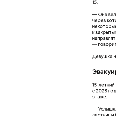
15.
— Она вел
через кот
некоторые
к закрыты
направлять
— говорит
Девушка н
Эвакуи
15-летний
с 2023 го
этаже.
— Услышал
лестницы 