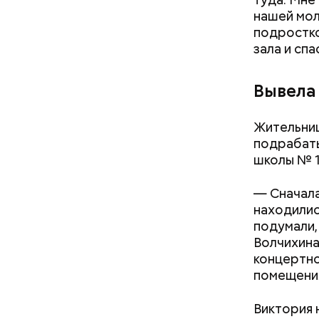
нашей мол
подростко
зала и сп
Вывела 
Жительниц
подрабаты
школы № 
— Сначала
находилис
подумали,
Волчихина
концертно
помещени
Виктория 