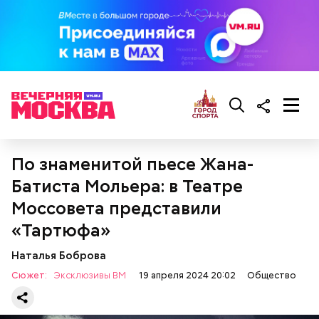
Кроме того, специалист не советует покупать
дыню с вмятиной или перележавшую в магазине
долгое время:
По знаменитой пьесе Жана-
Батиста Мольера: в Театре
Моссовета представили
«Тартюфа»
Наталья Боброва
Сюжет:
Эксклюзивы ВМ
19 апреля 2024 20:02
Общество