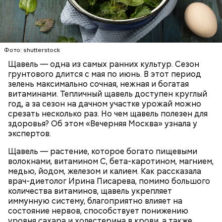
Опасность же щавеля состоит в том, что он
— Я советую есть не более одного зубчика чеснока
содержит большое количество щавелевой кислоты,
в сыром виде в день. Тем не менее некоторым
которая может способствовать образованию
Фото: shutterstock
людям стоит вообще отказаться от данного
камней в почках, объяснила диетолог.
Щавель — одна из самых ранних культур. Сезон
продукта. Например, тем, у кого есть проблемы с
ЗДОРОВЬЕ
ВРАЧИ
РАСТЕНИЯ
грунтового длится с мая по июнь. В этот период
желудочно-кишечным трактом. Эфирные масла
ПРОДУКТЫ
зелень максимально сочная, нежная и богатая
оказывают раздражающее действие на слизистые
витаминами. Тепличный щавель доступен круглый
оболочки кишечника и могут вызвать обострение,
год, а за сезон на дачном участке урожай можно
— предупредила Соломатина.
срезать несколько раз. Но чем щавель полезен для
здоровья? Об этом «Вечерняя Москва» узнала у
экспертов.
Щавель — растение, которое богато пищевыми
волокнами, витамином С, бета-каротином, магнием,
медью, йодом, железом и калием. Как рассказала
врач-диетолог Ирина Писарева, помимо большого
количества витаминов, щавель укрепляет
иммунную систему, благоприятно влияет на
состояние нервов, способствует понижению
уровня сахара и холестерина в крови, а также