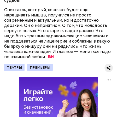
судьбы.
Спектакль, который, конечно, будет еще
наращивать мышцы, получился не просто
современным и актуальным, но и достаточно
дерзким. Он о неприятном. О том, что молодость
вернуть нельзя. Что стареть надо красиво. Что
надо быть трезвым здравомыслящим человеком и
— Наиболее распространенные борщ, щи, котлеты,
не поддаваться на лицемерие и соблазны, в какую
салаты, лаваш с творогом и сыром, пироги, омлет,
бы яркую мишуру они ни рядились. Что жизнь
запеканка. Щавеля там везде используется
человека важнее идеи. И главное — жениться надо
немного, поэтому никакого вреда от него не будет.
по взаимной
любви.
Чем разнообразнее рацион питания человека, тем
лучше. Потому что это исключает вероятность
ТЕАТРЫ
ПРЕМЬЕРЫ
возникновения дефицитов микроэлементов, —
Фото: Shutterstock
заверил специалист.
Вред дыни