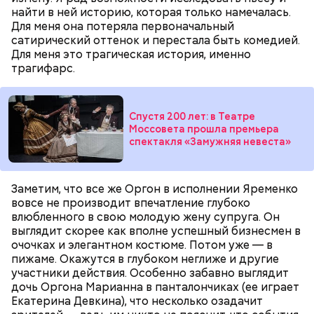
собеседница «ВМ».
найти в ней историю, которая только намечалась.
Для меня она потеряла первоначальный
сатирический оттенок и перестала быть комедией.
Для меня это трагическая история, именно
трагифарс.
Спустя 200 лет: в Театре
Моссовета прошла премьера
спектакля «Замужняя невеста»
Заметим, что все же Оргон в исполнении Яременко
вовсе не производит впечатление глубоко
— Там может содержаться огромное количество
влюбленного в свою молодую жену супруга. Он
нитратов, которое вызовет головокружение,
выглядит скорее как вполне успешный бизнесмен в
гипоксию и ухудшение физического состояния, —
очочках и элегантном костюме. Потом уже — в
предостерегла Соломатина.
пижаме. Окажутся в глубоком неглиже и другие
участники действия. Особенно забавно выглядит
дочь Оргона Марианна в панталончиках (ее играет
Екатерина Девкина), что несколько озадачит