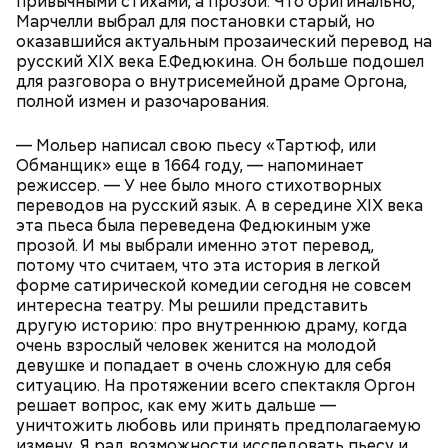
привычными стихами, а прозой. Что оригинально,
Марчелли выбрал для постановки старый, но
оказавшийся актуальным прозаический перевод на
Как выбрать дыню
русский XIX века Е.Федюкина. Он больше подошел
для разговора о внутрисемейной драме Оргона,
полной измен и разочарования.
— Мольер написал свою пьесу «Тартюф, или
Обманщик» еще в 1664 году, — напоминает
режиссер. — У нее было много стихотворных
переводов на русский язык. А в середине XIX века
эта пьеса была переведена Федюкиным уже
прозой. И мы выбрали именно этот перевод,
потому что считаем, что эта история в легкой
форме сатирической комедии сегодня не совсем
интересна театру. Мы решили представить
другую историю: про внутреннюю драму, когда
очень взрослый человек женится на молодой
девушке и попадает в очень сложную для себя
ситуацию. На протяжении всего спектакля Оргон
Также не нужно есть дыню до корки, потому что
решает вопрос, как ему жить дальше —
именно там скапливаются нитраты. И важно
уничтожить любовь или принять предполагаемую
тщательно ее мыть, чтобы не отравиться, добавила
измену. Я рад возможности исследовать пьесу и