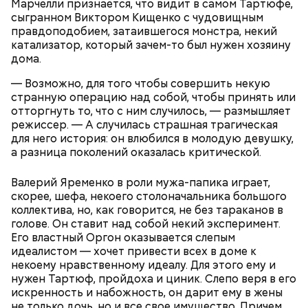
Марчелли признается, что видит в самом Тартюфе,
сыгранном Виктором Кищенко с чудовищным
правдоподобием, затаившегося монстра, некий
катализатор, который зачем-то был нужен хозяину
дома.
— Возможно, для того чтобы совершить некую
странную операцию над собой, чтобы принять или
отторгнуть то, что с ним случилось, — размышляет
Ранние плоды, по словам врача, лучше не есть:
режиссер. — А случилась страшная трагическая
Терапевт Кондрахин назвал
для него история: он влюбился в молодую девушку,
Чистит сосуды и защищает от
продукты и напитки, которые
а разница поколений оказалась критической.
рака: чем полезен кресс-салат
выводят токсины из организма
Валерий Яременко в роли мужа-папика играет,
скорее, шефа, некоего столоначальника большого
коллектива, но, как говорится, не без тараканов в
голове. Он ставит над собой некий эксперимент.
Его властный Оргон оказывается слепым
идеалистом — хочет привести всех в доме к
некоему нравственному идеалу. Для этого ему и
нужен Тартюф, пройдоха и циник. Слепо веря в его
искренность и набожность, он дарит ему в жены
не только дочь, но и все свое имущество. Причем