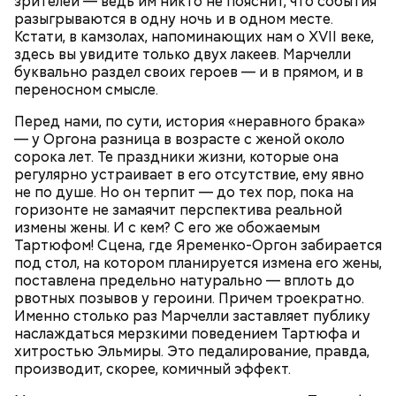
зрителей — ведь им никто не пояснит, что события
разыгрываются в одну ночь и в одном месте.
Кстати, в камзолах, напоминающих нам о XVII веке,
здесь вы увидите только двух лакеев. Марчелли
буквально раздел своих героев — и в прямом, и в
переносном смысле.
Перед нами, по сути, история «неравного брака»
— у Оргона разница в возрасте с женой около
сорока лет. Те праздники жизни, которые она
регулярно устраивает в его отсутствие, ему явно
беременным, кормящим женщинам;
не по душе. Но он терпит — до тех пор, пока на
людям с ослабленной иммунной системой;
горизонте не замаячит перспектива реальной
пожилым;
измены жены. И с кем? С его же обожаемым
детям.
Тартюфом! Сцена, где Яременко-Оргон забирается
под стол, на котором планируется измена его жены,
поставлена предельно натурально — вплоть до
рвотных позывов у героини. Причем троекратно.
Именно столько раз Марчелли заставляет публику
наслаждаться мерзкими поведением Тартюфа и
хитростью Эльмиры. Это педалирование, правда,
производит, скорее, комичный эффект.