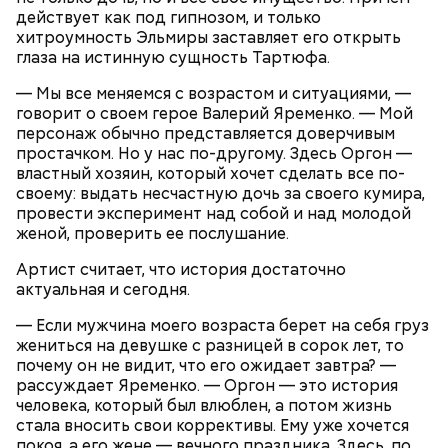
— В дыне содержится много сахара, который
действует как под гипнозом, и только
представлен фруктозой. С одной стороны — это
хитроумность Эльмиры заставляет его открыть
хорошо, потому что дает энергию. Но важно
глаза на истинную сущность Тартюфа.
помнить, что сладкими дынями не нужно сильно
увлекаться, так же как и арбузами, людям с
— Мы все меняемся с возрастом и ситуациями, —
сахарным диабетом и лишним весом, —
говорит о своем герое Валерий Яременко. — Мой
подчеркнула доктор.
персонаж обычно представляется доверчивым
простачком. Но у нас по-другому. Здесь Оргон —
властный хозяин, который хочет сделать все по-
своему: выдать несчастную дочь за своего кумира,
провести эксперимент над собой и над молодой
женой, проверить ее послушание.
Артист считает, что история достаточно
актуальная и сегодня.
— Если мужчина моего возраста берет на себя груз
жениться на девушке с разницей в сорок лет, то
почему он не видит, что его ожидает завтра? —
рассуждает Яременко. — Оргон — это история
с сахарным диабетом;
человека, который был влюблен, а потом жизнь
лишним весом.
стала вносить свои коррективы. Ему уже хочется
покоя, а его жене — вечного праздника. Здесь, по