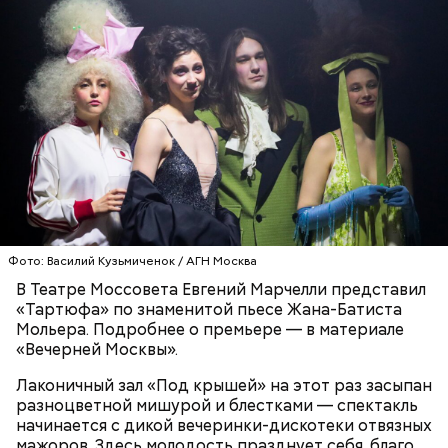
— Она должна приятно пахнуть. Если дыня не
пахнет, значит, ее созревание ускорили или
сорвали недозревшей. Она может быть мягкой, но
будет безвкусной.
Фото: Василий Кузьмиченок / АГН Москва
В Театре Моссовета Евгений Марчелли представил
«Тартюфа» по знаменитой пьесе Жана-Батиста
Мольера. Подробнее о премьере — в материале
«Вечерней Москвы».
Лаконичный зал «Под крышей» на этот раз засыпан
При выборе дыни эксперт посоветовала
разноцветной мишурой и блестками — спектакль
ориентироваться на запах:
начинается с дикой вечеринки-дискотеки отвязных
мажоров. Здесь молодость празднует себя, благо