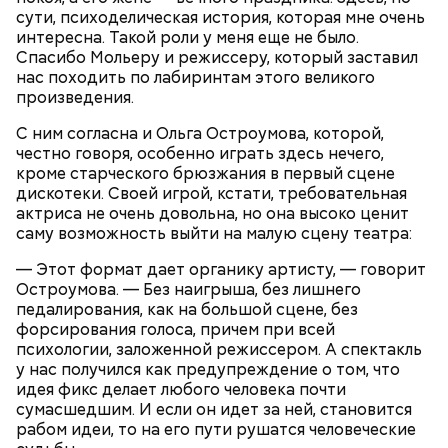
сути, психоделическая история, которая мне очень
интересна. Такой роли у меня еще не было.
Спасибо Мольеру и режиссеру, который заставил
нас походить по лабиринтам этого великого
произведения.
С ним согласна и Ольга Остроумова, которой,
честно говоря, особенно играть здесь нечего,
кроме старческого брюзжания в первый сцене
дискотеки. Своей игрой, кстати, требовательная
актриса не очень довольна, но она высоко ценит
саму возможность выйти на малую сцену театра:
— Этот формат дает органику артисту, — говорит
Остроумова. — Без наигрыша, без лишнего
педалирования, как на большой сцене, без
Однако диетолог предупредила: не для всех дыня
Вовсю идет и сезон черешни. «Вечерняя Москва»
форсирования голоса, причем при всей
может быть полезна. В первую очередь ее стоит
узнала у врача — эндокринолога-диетолога
психологии, заложенной режиссером. А спектакль
есть с осторожностью людям:
Натальи Лазуренко,
как правильно есть эту ягоду
с
у нас получился как предупреждение о том, что
пользой для здоровья.
идея фикс делает любого человека почти
сумасшедшим. И если он идет за ней, становится
рабом идеи, то на его пути рушатся человеческие