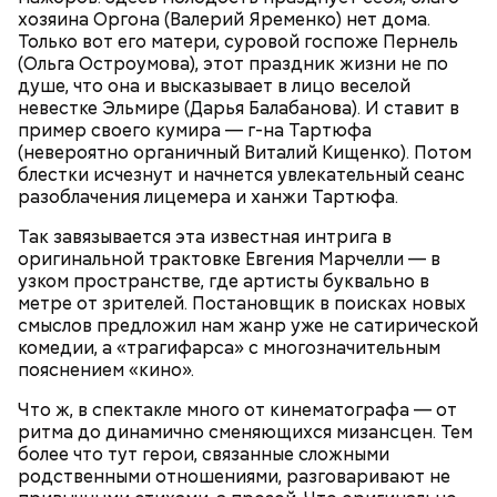
хозяина Оргона (Валерий Яременко) нет дома.
Только вот его матери, суровой госпоже Пернель
(Ольга Остроумова), этот праздник жизни не по
душе, что она и высказывает в лицо веселой
невестке Эльмире (Дарья Балабанова). И ставит в
пример своего кумира — г-на Тартюфа
(невероятно органичный Виталий Кищенко). Потом
блестки исчезнут и начнется увлекательный сеанс
разоблачения лицемера и ханжи Тартюфа.
Так завязывается эта известная интрига в
оригинальной трактовке Евгения Марчелли — в
узком пространстве, где артисты буквально в
метре от зрителей. Постановщик в поисках новых
смыслов предложил нам жанр уже не сатирической
комедии, а «трагифарса» с многозначительным
пояснением «кино».
Фото: Shutterstock
Что ж, в спектакле много от кинематографа — от
ритма до динамично сменяющихся мизансцен. Тем
более что тут герои, связанные сложными
родственными отношениями, разговаривают не