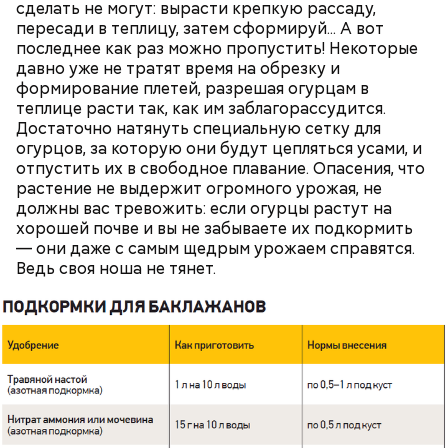
сделать не могут: вырасти крепкую рассаду,
пересади в теплицу, затем сформируй... А вот
последнее как раз можно пропустить! Некоторые
Ранние плоды, по словам врача, лучше не есть:
давно уже не тратят время на обрезку и
Терапевт Кондрахин назвал
формирование плетей, разрешая огурцам в
Чистит сосуды и защищает от
продукты и напитки, которые
теплице расти так, как им заблагорассудится.
рака: чем полезен кресс-салат
выводят токсины из организма
Достаточно натянуть специальную сетку для
огурцов, за которую они будут цепляться усами, и
отпустить их в свободное плавание. Опасения, что
растение не выдержит огромного урожая, не
должны вас тревожить: если огурцы растут на
хорошей почве и вы не забываете их подкормить
— они даже с самым щедрым урожаем справятся.
Ведь своя ноша не тянет.
— В дыне содержится много сахара, который
представлен фруктозой. С одной стороны — это
хорошо, потому что дает энергию. Но важно
помнить, что сладкими дынями не нужно сильно
увлекаться, так же как и арбузами, людям с
сахарным диабетом и лишним весом, —