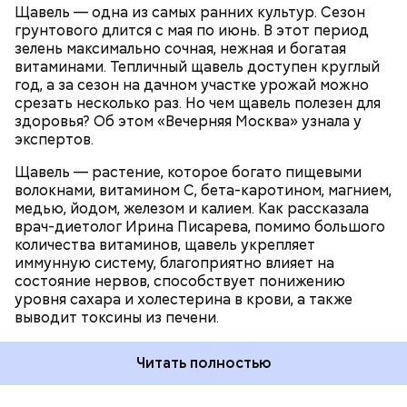
Щавель — одна из самых ранних культур. Сезон
ЗДОРОВЬЕ
ВРАЧИ
РАСТЕНИЯ
грунтового длится с мая по июнь. В этот период
ПРОДУКТЫ
зелень максимально сочная, нежная и богатая
витаминами. Тепличный щавель доступен круглый
год, а за сезон на дачном участке урожай можно
срезать несколько раз. Но чем щавель полезен для
здоровья? Об этом «Вечерняя Москва» узнала у
экспертов.
Щавель — растение, которое богато пищевыми
волокнами, витамином С, бета-каротином, магнием,
медью, йодом, железом и калием. Как рассказала
врач-диетолог Ирина Писарева, помимо большого
количества витаминов, щавель укрепляет
иммунную систему, благоприятно влияет на
состояние нервов, способствует понижению
уровня сахара и холестерина в крови, а также
выводит токсины из печени.
Читать полностью