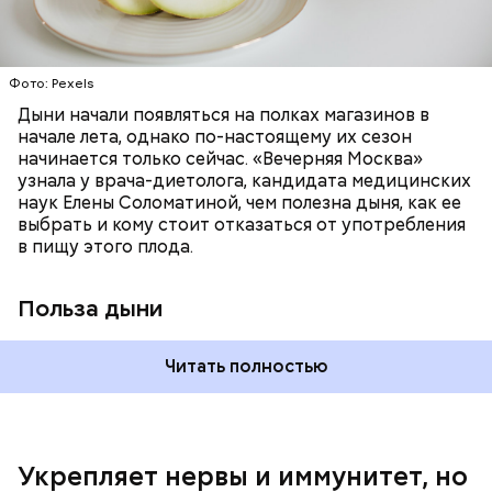
лютеин и зеаксантин — эти каротиноиды
отлично поддерживают наше зрение;
калий — оказывает мочегонное действие,
Фото: Pexels
поддерживает сердечно-сосудистую
систему и предотвращает скачки давления;
Дыни начали появляться на полках магазинов в
магний — помогает калию и не дает сосудам
начале лета, однако по-настоящему их сезон
спазмироваться.
начинается только сейчас. «Вечерняя Москва»
узнала у врача-диетолога, кандидата медицинских
наук Елены Соломатиной, чем полезна дыня, как ее
выбрать и кому стоит отказаться от употребления
По мнению специалиста, здоровому человеку
в пищу этого плода.
достаточно включать щавель в рацион несколько
раз в месяц. В небольших количествах в свежем
виде или припущенном на сковороде.
Польза дыни
Читать полностью
Укрепляет нервы и иммунитет, но