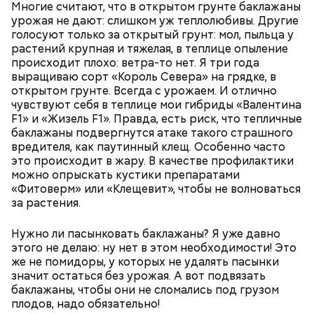
Многие считают, что в открытом грунте баклажаны
урожая не дают: слишком уж теплолюбивы. Другие
голосуют только за открытый грунт: мол, пыльца у
растений крупная и тяжелая, в теплице опыление
происходит плохо: ветра-то нет. Я три года
выращиваю сорт «Король Севера» на грядке, в
открытом грунте. Всегда с урожаем. И отлично
чувствуют себя в теплице мои гибриды «Валентина
F1» и «Жизель F1». Правда, есть риск, что тепличные
— Там может содержаться огромное количество
баклажаны подвергнутся атаке такого страшного
нитратов, которое вызовет головокружение,
вредителя, как паутинный клещ. Особенно часто
гипоксию и ухудшение физического состояния, —
это происходит в жару. В качестве профилактики
предостерегла Соломатина.
можно опрыскать кустики препаратами
«Фитоверм» или «Клещевит», чтобы не волноваться
за растения.
Нужно ли пасынковать баклажаны? Я уже давно
этого не делаю: ну нет в этом необходимости! Это
же не помидоры, у которых не удалять пасынки
значит остаться без урожая. А вот подвязать
баклажаны, чтобы они не сломались под грузом
плодов, надо обязательно!