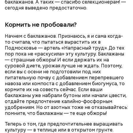
баклажанов. А таких — спасибо селекционерам! —
сегодня выведено предостаточно.
Кормить не пробовали?
Начнем с баклажанов. Признаюсь, я и сама когда-
то считала, что пытаться вырастить их в
Подмосковье — артель «Напрасный труд». До тех
пор пока не «раскусила» эту культуру. Баклажаны
— страшные обжоры! И если держать их на
суровой диете, урожая лучше не ждать. Поэтому,
если вы с осени не подготовили под них
питательную почву с добавлением перепревшего
навоза или компоста с добавлением биогумуса, то
Также не нужно есть дыню до корки, потому что
кормите их на совесть сейчас. Если ваши
именно там скапливаются нитраты. И важно
баклажаны уже набрали бутоны или начали цвести,
тщательно ее мыть, чтобы не отравиться, добавила
отдайте предпочтение калийно-фосфорным
собеседница «ВМ».
удобрениям. Но от азотных тоже не отказывайтесь:
помните, что баклажаны — те еще обжоры!
Теперь о том, где предпочтительнее выращивать
культуру — в теплице или в открытом грунте.