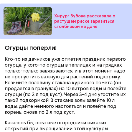
Хирург Зубова рассказала о
растущем риске заразиться
беременным, кормящим женщинам;
столбняком на даче
людям с ослабленной иммунной системой;
пожилым;
детям.
Огурцы поперли!
Кто-то из дачников уже отметил праздник первого
огурца, у кого-то огурцы в теплицах и на грядках
только-только завязываются, и в этот момент надо
не пропустить важную для растений подкормку.
Возьмите половину стакана куриного помета (он
продается в гранулах) на 10 литров воды и полейте
огурцы (по 2 л под куст). Через 3–4 дня угостите их
такой подкормкой: 3 стакана золы залейте 10 л
воды, дайте немного настояться и полейте под
корень, снова по 2 л под куст.
Казалось бы, опытные огородники никаких
открытий при выращивании этой культуры