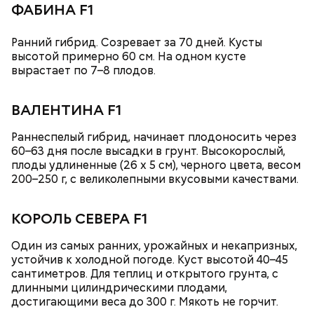
ФАБИНА F1
Ранний гибрид. Созревает за 70 дней. Кусты
высотой примерно 60 см. На одном кусте
вырастает по 7–8 плодов.
ВАЛЕНТИНА F1
Раннеспелый гибрид, начинает плодоносить через
Однако диетолог предупредила: не для всех дыня
Вовсю идет и сезон черешни. «Вечерняя Москва»
60–63 дня после высадки в грунт. Высокорослый,
может быть полезна. В первую очередь ее стоит
узнала у врача — эндокринолога-диетолога
плоды удлиненные (26 х 5 см), черного цвета, весом
есть с осторожностью людям:
Натальи Лазуренко,
как правильно есть эту ягоду
с
200–250 г, с великолепными вкусовыми качествами.
пользой для здоровья.
КОРОЛЬ СЕВЕРА F1
Один из самых ранних, урожайных и некапризных,
устойчив к холодной погоде. Куст высотой 40–45
сантиметров. Для теплиц и открытого грунта, с
длинными цилиндрическими плодами,
достигающими веса до 300 г. Мякоть не горчит.