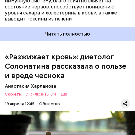
иммунную систему, благоприятно влияет на
состояние нервов, способствует понижению
уровня сахара и холестерина в крови, а также
Диетолог отметила, что норма потребления
выводит токсины из печени.
чеснока сугубо индивидуальна.
Читать полностью
«Разжижает кровь»: диетолог
Соломатина рассказала о пользе
и вреде чеснока
Анастасия Харламова
Сюжеты:
Эксклюзивы ВМ
Еда
19 апреля 12:45
Общество
— Чеснок является достаточно полезным
продуктом. В нем содержатся уникальные
Диетолог Соломатина
эфирные масла. Они отпугивают потенциальные
рассказала, что лучше есть при
вирусы. Это нужно взять на вооружение для себя. Я
гриппе и коронавирусе
рекомендую есть чеснок во время простуды. Но он
ЗДОРОВЬЕ
ВРАЧИ
ПРОДУКТЫ