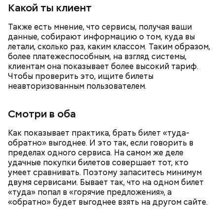
Какой ты клиент
— В дыне содержится много сахара, который
Также есть мнение, что сервисы, получая ваши
представлен фруктозой. С одной стороны — это
данные, собирают информацию о том, куда вы
хорошо, потому что дает энергию. Но важно
летали, сколько раз, каким классом. Таким образом,
помнить, что сладкими дынями не нужно сильно
более платежеспособным, на взгляд системы,
увлекаться, так же как и арбузами, людям с
клиентам она показывает более высокий тариф.
сахарным диабетом и лишним весом, —
Чтобы проверить это, ищите билеты
подчеркнула доктор.
неавторизованным пользователем.
Смотри в оба
Как показывает практика, брать билет «туда-
обратно» выгоднее. И это так, если говорить в
пределах одного сервиса. На самом же деле
удачные покупки билетов совершает тот, кто
умеет сравнивать. Поэтому запаситесь минимум
двумя сервисами. Бывает так, что на одном билет
«туда» попал в «горячие предложения», а
«обратно» будет выгоднее взять на другом сайте.
с сахарным диабетом;