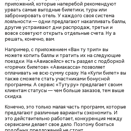
приложений, которые наперебой рекомендуют
урвать самые выгодные билетики, туры или
забронировать отель. У каждого своя система
лояльности — одни предлагают накапливать баллы,
другие устраивают дни распродаж, третьи и
вовсе советуют открыть отдельные счета. Ну а
решать, конечно, вам.
Например, с приложением «Ван ту трип» вы
можете копить баллы и тратить их на следующие
поездки. На «Авиасейлс» есть раздел с подборкой
«горячих билетов». «Авиакасса» позволяет
беременным, кормящим женщинам;
оплачивать не всю сумму сразу. На «Купи билет» вы
людям с ослабленной иммунной системой;
также сможете стать участниками бонусной
пожилым;
программы. А сервис «Туту.ру» предлагает своим
детям.
клиентам статусы — чем больше заказов, тем выше
скидка.
Конечно, это только малая часть программ, которые
предлагают различные варианты сэкономить. И
это действительно работает, конкуренция между
сервисами делает свое дело. Поэтому бояться
подобных предложений не стоит.