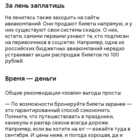
лишним весом.
За лень заплатишь
Не ленитесь также заходить на сайты
авиакомпаний. Они продают билеты напрямую, и у
них существуют свои системы скидок. О них,
кстати, самими первыми узнают те, кто подписан
на перевозчиков в соцсетях. Например, одна из
российских бюджетных авиакомпаний нередко
устраивает акции распродаж билетов по 100
рублей.
Время — деньги
Общие рекомендации «ловли» выгоды просты:
— По возможности бронируйте билеты заранее —
это гарантированный способ сэкономить.
Однако диетолог предупредила: не для всех дыня
Вовсю идет и сезон черешни. «Вечерняя Москва»
Помните, что путешествовать в праздники,
может быть полезна. В первую очередь ее стоит
узнала у врача — эндокринолога-диетолога
каникулы и разгар сезона всегда дороже.
есть с осторожностью людям:
Натальи Лазуренко,
как правильно есть эту ягоду
с
Например, если вы хотите на юг — езжайте туда в
пользой для здоровья.
сентябре. И цены ниже, и погода хорошая, да и