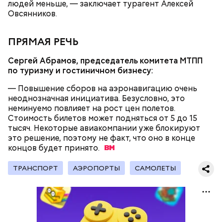
людей меньше, — заключает турагент Алексей
Овсянников.
ПРЯМАЯ РЕЧЬ
Сергей Абрамов, председатель комитета МТПП
по туризму и гостиничном бизнесу:
— Повышение сборов на аэронавигацию очень
— Наиболее распространенные борщ, щи, котлеты,
неоднозначная инициатива. Безусловно, это
салаты, лаваш с творогом и сыром, пироги, омлет,
неминуемо повлияет на рост цен полетов.
запеканка. Щавеля там везде используется
Стоимость билетов может подняться от 5 до 15
немного, поэтому никакого вреда от него не будет.
тысяч. Некоторые авиакомпании уже блокируют
Чем разнообразнее рацион питания человека, тем
это решение, поэтому не факт, что оно в конце
лучше. Потому что это исключает вероятность
концов будет
принято.
возникновения дефицитов микроэлементов, —
Фото: Shutterstock
заверил специалист.
ТРАНСПОРТ
АЭРОПОРТЫ
САМОЛЕТЫ