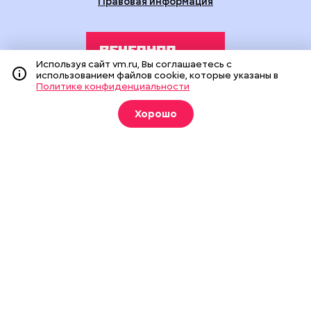
Правовая информация
Используя сайт vm.ru, Вы соглашаетесь с
использованием файлов cookie, которые указаны в
Политике конфиденциальности
Издание создано при финансовой поддержке Департамента
Хорошо
средств массовой информации и рекламы города Москвы.
На сайте применяются рекомендательные технологии
(информационные технологии предоставления информации
на основе сбора, систематизации и анализа сведений,
относящихся к предпочтениям пользователей сети
«Интернет», находящихся на территории Российской
Федерации).
Сетевое издание "Вечерняя Москва" (18+) зарегистрировано
в Федеральной службе по надзору в сфере связи,
информационных технологий и массовых коммуникаций
(Роскомнадзор). Свидетельство о регистрации ЭЛ № ФС 77 -
90524 от 09.12.2025. Учредитель: АО "Редакция газеты
"Вечерняя Москва". Главный редактор
vm.ru
: Александр
Геннадьевич Глуходедов. Адрес редакции: 127015, г.Москва,
Бумажный пр-д, д. 14, стр. 2. Телефон:
+7(499)557-04-24
. Адрес
эл.почты:
edit@vm.ru
. Почта для связи с редакцией сайта:
news@vm.ru
.