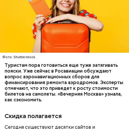
именно там скапливаются нитраты. И важно
тщательно ее мыть, чтобы не отравиться, добавила
собеседница «ВМ».
Фото: Shutterstock
Туристам пора готовиться еще туже затягивать
пояски. Уже сейчас в Росавиации обсуждают
вопрос аэронавигационных сборов для
финансирования ремонта аэродромов. Эксперты
отмечают, что это приведет к росту стоимости
билетов на самолеты. «Вечерняя Москва» узнала,
как сэкономить.
— Там может содержаться огромное количество
нитратов, которое вызовет головокружение,
гипоксию и ухудшение физического состояния, —
Скидка полагается
предостерегла Соломатина.
Сегодня существуют десятки сайтов и