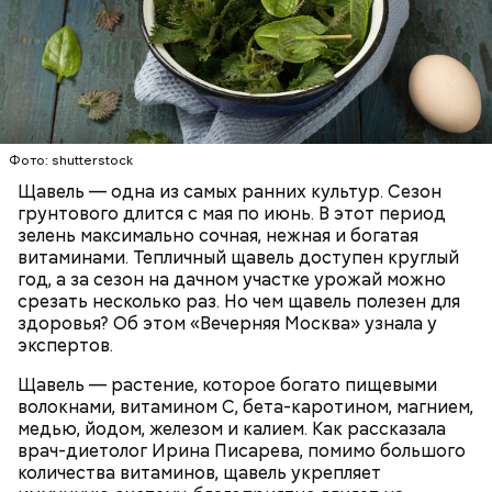
Опасность же щавеля состоит в том, что он
— Я советую есть не более одного зубчика чеснока
содержит большое количество щавелевой кислоты,
в сыром виде в день. Тем не менее некоторым
которая может способствовать образованию
Фото: shutterstock
людям стоит вообще отказаться от данного
камней в почках, объяснила диетолог.
Щавель — одна из самых ранних культур. Сезон
продукта. Например, тем, у кого есть проблемы с
ЗДОРОВЬЕ
ВРАЧИ
РАСТЕНИЯ
грунтового длится с мая по июнь. В этот период
желудочно-кишечным трактом. Эфирные масла
ПРОДУКТЫ
зелень максимально сочная, нежная и богатая
оказывают раздражающее действие на слизистые
витаминами. Тепличный щавель доступен круглый
оболочки кишечника и могут вызвать обострение,
год, а за сезон на дачном участке урожай можно
— предупредила Соломатина.
срезать несколько раз. Но чем щавель полезен для
здоровья? Об этом «Вечерняя Москва» узнала у
экспертов.
Щавель — растение, которое богато пищевыми
волокнами, витамином С, бета-каротином, магнием,
медью, йодом, железом и калием. Как рассказала
врач-диетолог Ирина Писарева, помимо большого
количества витаминов, щавель укрепляет