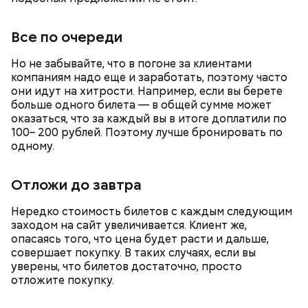
Все по очереди
Но не забывайте, что в погоне за клиентами
компаниям надо еще и заработать, поэтому часто
они идут на хитрости. Например, если вы берете
больше одного билета — в общей сумме может
оказаться, что за каждый вы в итоге доплатили по
100– 200 рублей. Поэтому лучше бронировать по
Ранние плоды, по словам врача, лучше не есть:
одному.
Терапевт Кондрахин назвал
Чистит сосуды и защищает от
продукты и напитки, которые
Отложи до завтра
рака: чем полезен кресс-салат
выводят токсины из организма
Нередко стоимость билетов с каждым следующим
заходом на сайт увеличивается. Клиент же,
опасаясь того, что цена будет расти и дальше,
совершает покупку. В таких случаях, если вы
уверены, что билетов достаточно, просто
отложите покупку.