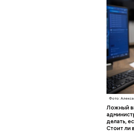
— В дыне 
С одной с
Ингредие
помнить, ч
арбузами,
подчеркну
Фото: Алекса
Ложный вы
администр
делать, е
Стоит ли 