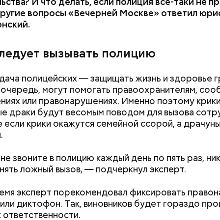
ьства? И что делать, если полиция все-таки не п
другие вопросы «Вечерней Москве» ответил юри
нский.
следует вызывать полицию
адача полицейских — защищать жизнь и здоровье 
ю очередь, могут помогать правоохранителям, соо
ниях или правонарушениях. Именно поэтому крик
ые драки будут весомым поводом для вызова сотр
 если крики окажутся семейной ссорой, а драчун
.
ным диабетом;
весом.
не звоните в полицию каждый день по пять раз, ни
ти из кабачков
нять ложный вызов, — подчеркнул эксперт.
ремя эксперт порекомендовал фиксировать право
 или диктофон. Так, виновников будет гораздо пр
к ответственности.