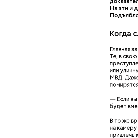
доказател
На эти и 
Подъябло
Когда 
Главная з
Те, в сво
преступле
или уличн
МВД. Даже
помирятся
с сахар
лишним 
— Если вы 
Спагет
будет вме
В то же в
на камеру
привлечь 