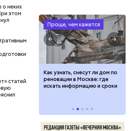
ецептом
 о неких
При этом
кнул
Проще, чем кажется
стративным
одготовки
 100 тысяч
Как узнать, снесут ли дом по
дарства при
реновации в Москве: где
т» статей.
ии: кто может
искать информацию и сроки
овую
 какие нужны
ояснил