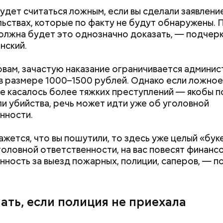
 масло. Получается очень вкусно, — поделился р
удет считаться ложным, если вы сделали заявление
ьствах, которые по факту не будут обнаружены. 
олжна будет это однозначно доказать, — подчер
нский.
овам, зачастую наказание ограничивается админи
 размере 1000–1500 рублей. Однако если ложное
 касалось более тяжких преступлений — якобы п
ли убийства, речь может идти уже об уголовной
нности.
Как поменять батареи дома и
Как получить до
не получить штраф
рублей от госу
ажется, что вы пошутили, то здесь уже целый «буке
трудной ситуац
оловной ответственности, на вас повесят финанс
претендовать и
нность за выезд пожарных, полиции, саперов, — п
документы
ать, если полиция не приехала