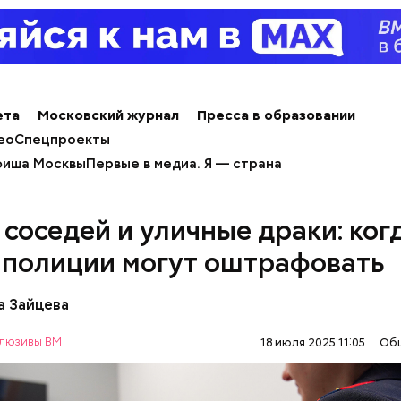
;
льное масло;
ета
Московский журнал
Пресса в образовании
ды, по словам врача, лучше не есть:
ы черри либо грунтовые.
ео
Спецпроекты
иша Москвы
Первые в медиа. Я — страна
 соседей и уличные драки: ког
Терапевт Кондрах
Чистит сосуды и 
 полиции могут оштрафовать
продукты и напит
от рака: чем поле
которые выводят 
салат
организма
а Зайцева
люзивы ВМ
18 июля 2025 11:05
Об