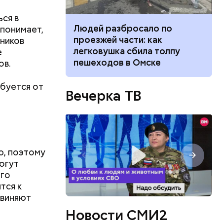
ся в
ч: поможет ли
Людей разбросало по
 понимает,
ок сбросить
проезжей части: как
дников
легковушка сбила толпу
е
пешеходов в Омске
ов.
ебуется от
Вечерка ТВ
ю, поэтому
могут
ого
тся к
бвиняют
ть
ь и
Новости СМИ2
 людям: