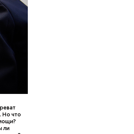
фруктозой.
 Но важно
к же как и
чреват
 Но что
омощи?
ы ли