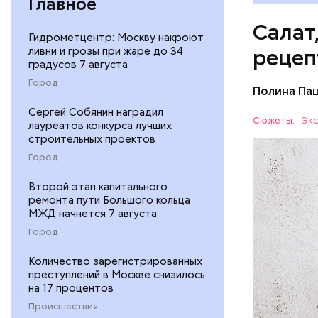
Главное
Салат
Гидрометцентр: Москву накроют
ливни и грозы при жаре до 34
рецеп
градусов 7 августа
Город
Полина Па
Ингредие
Сергей Собянин наградил
Сюжеты:
Экс
лауреатов конкурса лучших
строительных проектов
ЕДА
Город
Второй этап капитального
ремонта пути Большого кольца
МЖД начнется 7 августа
Город
Количество зарегистрированных
— В момен
преступлений в Москве снизилось
контролир
на 17 процентов
положител
Происшествия
предотвра