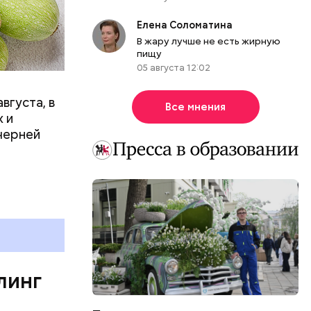
вает
Елена Соломатина
р,
В жару лучше не есть жирную
ргор
пищу
05 августа 12:02
вгуста, в
Все мнения
дима
 и
убка у
черней
овня
 в
развитие
е
ня
органов.
ет;
линг
рживают