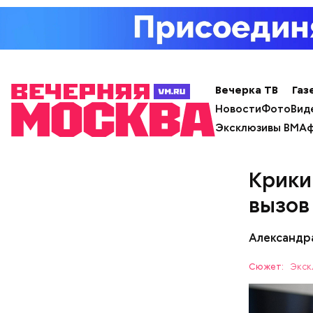
кабачок
брынза;
растите
Вечерка ТВ
Газ
Ранние пло
помидор
Новости
Фото
Вид
Эксклюзивы ВМ
Аф
Крики
вызов
Александр
Сюжет:
Экск