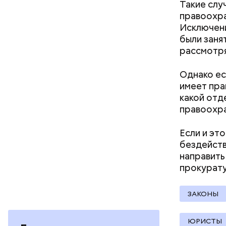
кабачок
Такие слу
петрушк
правоохра
чеснок;
Исключени
оливков
были заня
соль.
Фото: Shutt
рассмотря
Однако ес
имеет пра
какой отд
правоохра
Если и эт
бездейств
Вред д
направить
прокурату
ЗАКОНЫ
ЮРИСТЫ