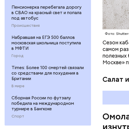
кремний
Пенсионерка перебегала дорогу
омолаж
в СВАО на красный свет и попала
витамин
под автобус
помогае
Происшествия
кожи;
Фото: Shutter
клетчат
Набравшая на ЕГЭ 500 баллов
холесте
Сезон каб
московская школьница поступила
фолиева
в МФТИ
самом раз
беремен
полезных 
Город
плода. 
Москве» п
гомоцис
Times: Более 100 смертей связали
со средствами для похудения в
организ
Салат 
Британии
ряда оп
В мире
бета-ка
иммунит
Сборная России по футзалу
«делает
победила на международном
А еще и
турнире в Бангкоке
Омола
лютеин 
Спорт
наше зр
изнут
калий —