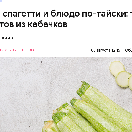
, спагетти и блюдо по-тайски: 
тов из кабачков
шкина
нты:
клюзивы ВМ
Еда
06 августа 12:15
Об
ОВОЩИ
РЕЦЕПТЫ
т стресса он держит сосуды под контролем и
ует более 300 реакций нашего организма. Также
ьно влияет на нервную систему, успокаивает,
щает спазмы, — пояснила Соломатина.