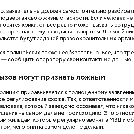
о, заявитель не должен самостоятельно разбирать
Хотела спасти малыша: как
Вода за 10 тыся
 подвергая свою жизнь опасности. Если человек не
мать и сын погибли при
японский напит
носятся крики, он все равно может вызвать сотру
падении из окна в Раменском
лишний вес
атор задаст ему наводящие вопросы. Дальнейши
льства будут задачей правоохранительных орган
я полицейских также необязательно. Все, что тр
, — сообщить оператору свои контактные данные.
вызов могут признать ложным
полицию приравнивается к полноценному заявлени
ое регулирование схоже. Так, к ответственности 
человека, который заведомо осознавал, что никак
шения на самом деле не происходило. Это относи
ым жильцам, которые регулярно звонят в МВД и о
, порезанные кубиками, нужно легко обжарить на
етолог предупредила: не для всех дыня может бы
том, чего они на самом деле не делали.
. К ним добавляются зелень петрушки, чеснок, сол
В первую очередь ее стоит есть с осторожностью