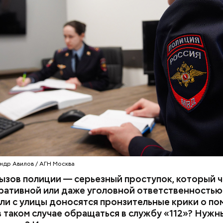
содержится много сахара, который представлен 
тороны — это хорошо, потому что дает энергию.
нты:
то сладкими дынями не нужно сильно увлекаться, та
 людям с сахарным диабетом и лишним весом, —
ла доктор.
ндр Авилов / АГН Москва
зов полиции — серьезный проступок, который 
ативной или даже уголовной ответственностью.
сли с улицы доносятся пронзительные крики о п
в таком случае обращаться в службу «112»? Нужн