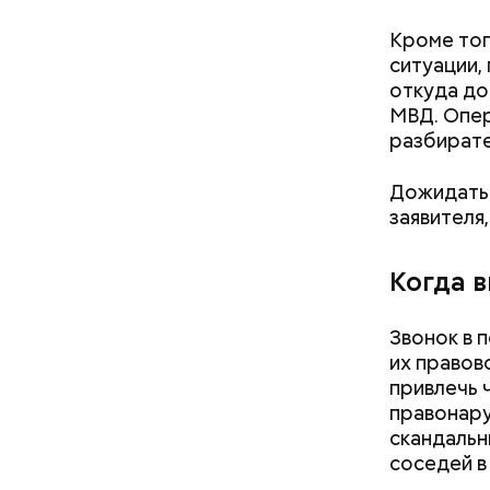
Кроме тог
ситуации,
откуда до
МВД. Опер
разбирате
Дожидатьс
заявителя
Когда 
Звонок в 
их правов
привлечь 
правонару
скандальн
— Кабачки
Однако ди
соседей в 
сковороде
полезна. 