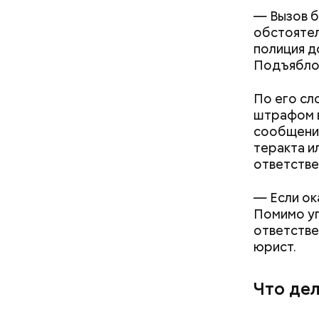
оливковое
— Вызов б
Копылов.
обстоятел
полиция д
Подъябло
По его сл
штрафом в
сообщение
теракта и
ответстве
— Если ок
Помимо уг
ответстве
юрист.
Что дел