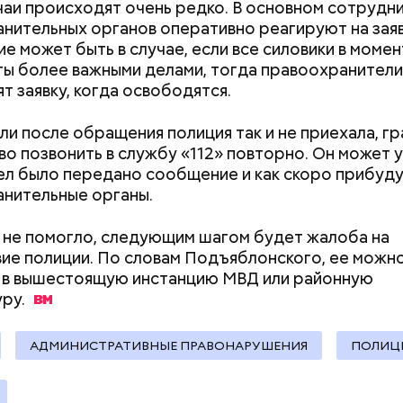
;
чаи происходят очень редко. В основном сотрудн
а;
нительных органов оперативно реагируют на зая
е может быть в случае, если все силовики в момен
ое масло;
ты более важными делами, тогда правоохранители
erstock
т заявку, когда освободятся.
ли после обращения полиция так и не приехала, г
во позвонить в службу «112» повторно. Он может у
ел было передано сообщение и как скоро прибуд
нительные органы.
о не помогло, следующим шагом будет жалоба на
ие полиции. По словам Подъяблонского, ее можн
ыни
 в вышестоящую инстанцию МВД или районную
ру.
АДМИНИСТРАТИВНЫЕ ПРАВОНАРУШЕНИЯ
ПОЛИЦ