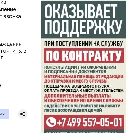
ики
вление.
т звонка
ражданин
точнить, в
ут
о
ИЯ