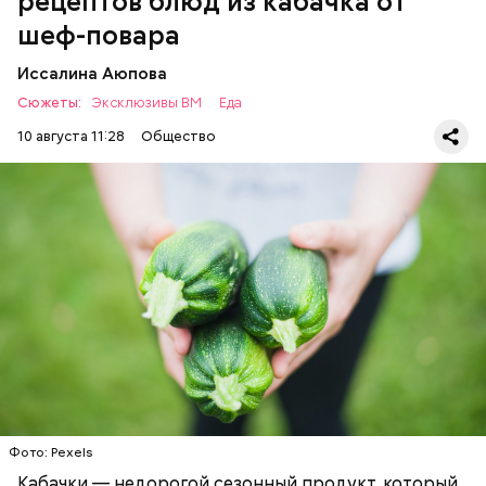
рецептов блюд из кабачка от
шеф-повара
Иссалина Аюпова
Сюжеты:
Эксклюзивы ВМ
Еда
10 августа 11:28
Общество
Что понадобится:
ЕДА
РЕЦЕПТЫ
Ингредиенты
Фото: Pexels
Кабачки — недорогой сезонный продукт, который