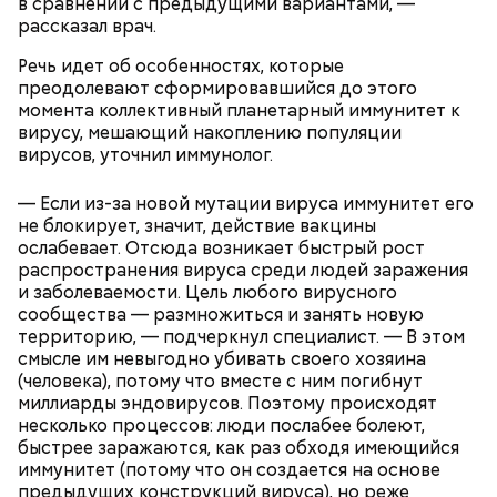
в сравнении с предыдущими вариантами, —
сок апельсина или лимона;
рассказал врач.
сахарная пудра.
Речь идет об особенностях, которые
преодолевают сформировавшийся до этого
момента коллективный планетарный иммунитет к
вирусу, мешающий накоплению популяции
Тонкости от шефа:
обжаривать перцы лучше в
вирусов, уточнил иммунолог.
самом начале, чтобы они успели стать мягкими.
— Если из-за новой мутации вируса иммунитет его
не блокирует, значит, действие вакцины
ослабевает. Отсюда возникает быстрый рост
распространения вируса среди людей заражения
и заболеваемости. Цель любого вирусного
сообщества — размножиться и занять новую
территорию, — подчеркнул специалист. — В этом
смысле им невыгодно убивать своего хозяина
(человека), потому что вместе с ним погибнут
миллиарды эндовирусов. Поэтому происходят
несколько процессов: люди послабее болеют,
быстрее заражаются, как раз обходя имеющийся
иммунитет (потому что он создается на основе
Для глазури нужны:
предыдущих конструкций вируса), но реже