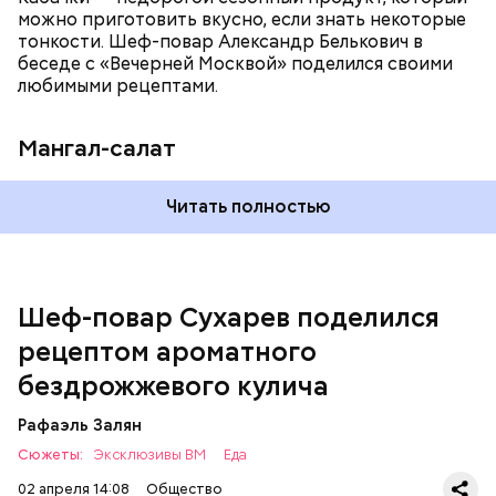
можно приготовить вкусно, если знать некоторые
тонкости. Шеф-повар Александр Белькович в
беседе с «Вечерней Москвой» поделился своими
любимыми рецептами.
Мангал-салат
Читать полностью
— Этот вариант кулича не содержит дрожжей,
поэтому люди, которые любят сидеть на диете,
оценят его.
Шеф-повар Сухарев поделился
рецептом ароматного
бездрожжевого кулича
Рафаэль Залян
Сюжеты:
Эксклюзивы ВМ
Еда
02 апреля 14:08
Общество