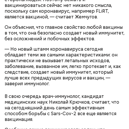
вакцинироваться сейчас нет никакого смысла,
поскольку сам коронавирус, например FLiRT,
является вакциной, — считает Жемчугов.
Он объяснил, что главное свойство любой вакцины
в том, что она безопасно создает новый иммунитет,
без осложнений и побочных эффектов.
— Но новый штамм коронавируса сегодня
обладает теми же самыми характеристиками: он
практически не вызывает летальных исходов,
заболевание, вызванное им, легко протекает и, как
— Затем достать подпекшийся до темного цвета
следствие, создает новый иммунитет, который
перец с углей и переложить его в пакет, чтобы
лучше всех предыдущих вирусов и вакцин, —
кожица стала мягкой. После необходимо снять эту
заверил иммунолог.
— Из указанных мною объемов у вас должно
кожицу с овоща и нарезать. Далее готовые лук,
получиться три кулича среднего размера. Выпекать
баклажан и кабачок разрезать пополам, а помидор
Диетолог Соломатина объяснила,
В свою очередь врач-иммунолог, кандидат
их нужно при температуре 180 градусов около 40
— на крупные дольки, — рассказал собеседник
как без вреда для здоровья выйти
медицинских наук Николай Крючков, считает, что
минут.
«ВМ».
из Великого поста
на сегодняшний день самым эффективным
способом борьбы с Sars-Cov-2 все еще является
вакцинация.