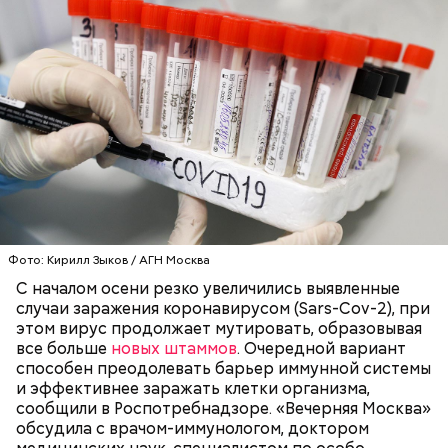
По словам шеф-повара, такая выпечка будет
Что понадобится:
источать приятный цитрусово-пряный аромат, а
Фото: Кирилл Зыков / АГН Москва
тесто получится вкусным и очень воздушным.
С началом осени резко увеличились выявленные
случаи заражения коронавирусом (Sars-Cov-2), при
этом вирус продолжает мутировать, образовывая
все больше
новых штаммов
. Очередной вариант
способен преодолевать барьер иммунной системы
и эффективнее заражать клетки организма,
сообщили в Роспотребнадзоре. «Вечерняя Москва»
обсудила с врачом-иммунологом, доктором