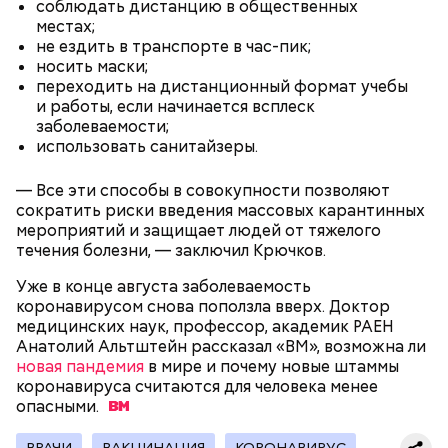
Оливковое масло — 50 мл.
соблюдать дистанцию в общественных
В отдельной посуде нужно смешать муку с
Яблочный уксус — 2 ст. ложки.
местах;
разрыхлителем, а потом эти компоненты
Тархун — 1 веточка.
не ездить в транспорте в час-пик;
следует объединить с ранее полученной
Чеснок — 2 зубчика.
носить маски;
масляной основой.
Сахар — 1 ст. ложка.
переходить на дистанционный формат учебы
После объединения и тщательного «микса»
и работы, если начинается всплеск
этих ингредиентов, необходимо добавлять
Способ приготовления
заболеваемости;
изюм, цукаты, которые вы пожелаете, и снова
использовать санитайзеры.
взбить. Но не миксером, а ложкой или
кухонной лопаткой, чтобы не измельчить
— Все эти способы в совокупности позволяют
сухофрукты.
сократить риски введения массовых карантинных
мероприятий и защищает людей от тяжелого
течения болезни, — заключил Крючков.
Уже в конце августа заболеваемость
коронавирусом снова поползла вверх. Доктор
медицинских наук, профессор, академик РАЕН
Анатолий Альтштейн рассказал «ВМ», возможна ли
200 граммов сливочного масла;
новая пандемия
в мире и почему новые штаммы
1 стакан сахара;
коронавируса считаются для человека менее
10 граммов ванильного сахара;
опасными.
1/4 чайной ложки соли;
Для заправки:
4 куриных яйца;
ВРАЧИ
ВАКЦИНАЦИЯ
КОРОНАВИРУС