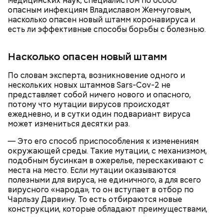
медицинских наук, специалистом по особо
опасным инфекциям Владиславом Жемчуговым,
насколько опасен новый штамм коронавируса и
есть ли эффективные способы борьбы с болезнью.
— Смешайте сахарную пудру с цитрусовым соком
до однородной массы — у вас получится белая
Насколько опасен новый штамм
глазурь. Ее можно наносить на куличи после их
полного остывания. Вместо стандартной
По словам эксперта, возникновение одного и
кондитерской посыпки предлагаю использовать
нескольких новых штаммов Sars-Cov-2 не
Жареные кабачки с томатами и
кусочки шоколада и кураги, — добавил собеседник
представляет собой ничего нового и опасного,
«ВМ».
базиликом
потому что мутации вирусов происходят
ежедневно, и в сутки один подвариант вируса
может измениться десятки раз.
— Это его способ приспособления к изменениям
окружающей среды. Такие мутации, с механизмом,
подобным бусинкам в ожерелье, перескакивают с
места на место. Если мутации оказываются
полезными для вируса, не единичного, а для всего
вирусного «народа», то он вступает в отбор по
Чарльзу Дарвину. То есть отбираются новые
конструкции, которые обладают преимуществами,