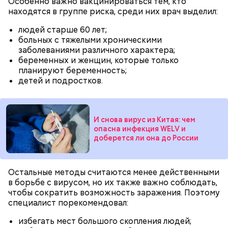
Особенно важно вакцинироваться тем, кто
находятся в группе риска, среди них врач выделил:
людей старше 60 лет;
больных с тяжелыми хроническими
заболеваниями различного характера;
беременных и женщин, которые только
Готовим:
Нужно в течение 10 минут обжарить
планируют беременность;
перцы на мангале с раскаленными углями. Красный
детей и подростков.
лук нарезать кольцами и подпечь с двух сторон.
Сливочное масло необходимо немного
Кабачок и баклажан нарезать крупными кольцами,
растопить и взбить с сахаром, туда же
приправить солью и выложить на мангал к перцам.
добавить ванильный сахар и соль. Все эти
ингредиенты нужно взбивать миксером
И снова вирус из Китая: чем
Тесто сразу можно выпекать, ему не нужна
примерно три минуты, пока масло не
опасна инфекция WELV и
расстойка, предупредил шеф-повар:
побелеет.
доберется ли она до России
Далее по одному следует добавлять в готовую
массу яйца, после чего нужно получившееся
тесто вновь взбить.
Остальные методы считаются менее действенными
Если технология соблюдается правильно, то
в борьбе с вирусом, но их также важно соблюдать,
должен получиться воздушный кремовый
чтобы сократить возможность заражения. Поэтому
сгусток цвета слоновой кости.
специалист порекомендовал:
Затем в тесто нужно включить цедру
апельсина и, помешивая массу, вливать в нее
избегать мест большого скопления людей;
цитрусовый сок.