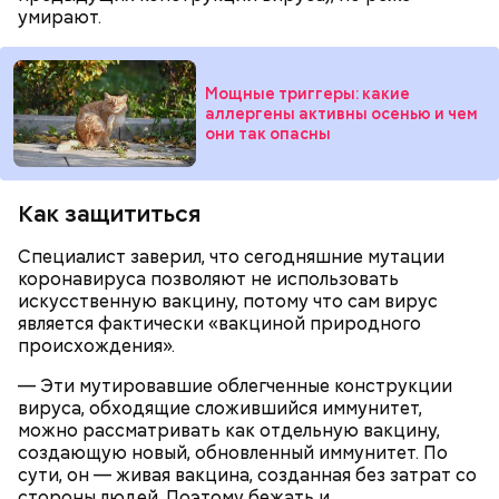
умирают.
— Для сервировки салата необходимо выложить
все ингредиенты в чашу, поджарить слайсы сыра
на сковороде и выложить их на салат, — дополнил
Мощные триггеры: какие
Белькович.
аллергены активны осенью и чем
они так опасны
Как защититься
Специалист заверил, что сегодняшние мутации
коронавируса позволяют не использовать
искусственную вакцину, потому что сам вирус
является фактически «вакциной природного
происхождения».
— Эти мутировавшие облегченные конструкции
вируса, обходящие сложившийся иммунитет,
можно рассматривать как отдельную вакцину,
Глазурь
Для заправки нужно мелко нарезать чеснок и
создающую новый, обновленный иммунитет. По
смешать его с уксусом, оливковым маслом, сахаром
сути, он — живая вакцина, созданная без затрат со
и нарезанной веточкой тархуна.
стороны людей. Поэтому бежать и