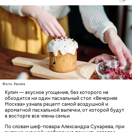
Первый необычный рецепт кулича несколько
отличается от классической рецептуры, так как
содержит нестандартную начинку:
ПРАЗДНИКИ
РЕЦЕПТЫ
ПАСХА
Фото: Pexels
Кулич — вкусное угощение, без которого не
обходится ни один пасхальный стол. «Вечерняя
Москва» узнала рецепт самой воздушной и
ароматной пасхальной выпечки, от которой будут
в восторге все члены семьи.
По словам шеф-повара Александра Сухарева, при