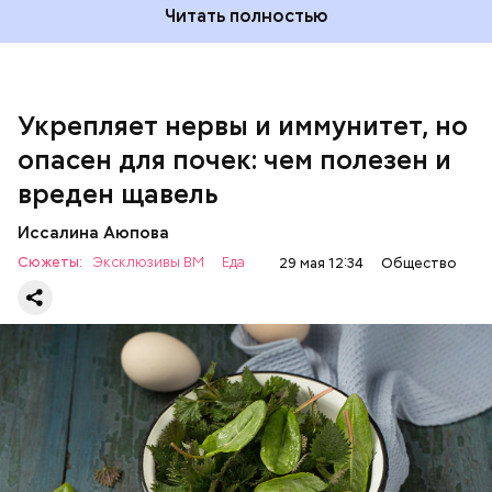
Читать полностью
Укрепляет нервы и иммунитет, но
опасен для почек: чем полезен и
— Если человек уже болеет мочекаменной
вреден щавель
болезнью, щавель ему не рекомендуется. При
артрите, гастрите, холецистите, синдроме
Иссалина Аюпова
раздраженного кишечника, язвах и панкреатите
Сюжеты:
Эксклюзивы ВМ
Еда
29 мая 12:34
Общество
продукт тоже лучше исключить из рациона, —
предупредила врач. — Он может привести к
повышению кислотности желудка и раздражать
слизистые оболочки.