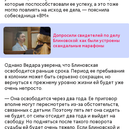
которые поспособствовали ее успеху, а это тоже
могло повлиять на исход ее дела, — пояснила
собеседница «ВМ».
Допросили свидетелей по делу
Блиновской: как были устроены
скандальные марафоны
Однако Ведара уверена, что Блиновская
освободится раньше срока. Период ее пребывания
в колонии может быть серьезно сокращен, но
вернуться к прежнему уровню жизни ей будет уже
очень непросто.
Однако диетолог предупредила: не для всех дыня
Вовсю идет и сезон черешни. «Вечерняя Москва»
— Она освободится через два года. Ее приговор
может быть полезна. В первую очередь ее стоит
узнала у врача — эндокринолога-диетолога
вполне могут пересмотреть из-за обстоятельств,
есть с осторожностью людям:
Натальи Лазуренко,
как правильно есть эту ягоду
с
связанных с детьми. Поэтому пять лет она сидеть
пользой для здоровья.
не будет, от силы отсидит два года и выйдет на
свободу. Но подняться после такого поворота
судьбы ей будет очень тяжело. Если Блиновской и