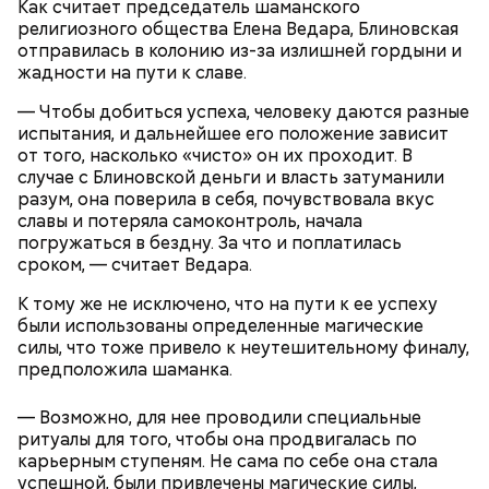
Как считает председатель шаманского
— В дыне содержится много сахара, который
религиозного общества Елена Ведара, Блиновская
представлен фруктозой. С одной стороны — это
отправилась в колонию из-за излишней гордыни и
хорошо, потому что дает энергию. Но важно
жадности на пути к славе.
помнить, что сладкими дынями не нужно сильно
увлекаться, так же как и арбузами, людям с
— Чтобы добиться успеха, человеку даются разные
сахарным диабетом и лишним весом, —
испытания, и дальнейшее его положение зависит
подчеркнула доктор.
от того, насколько «чисто» он их проходит. В
случае с Блиновской деньги и власть затуманили
разум, она поверила в себя, почувствовала вкус
славы и потеряла самоконтроль, начала
погружаться в бездну. За что и поплатилась
сроком, — считает Ведара.
К тому же не исключено, что на пути к ее успеху
были использованы определенные магические
силы, что тоже привело к неутешительному финалу,
предположила шаманка.
— Возможно, для нее проводили специальные
ритуалы для того, чтобы она продвигалась по
с сахарным диабетом;
карьерным ступеням. Не сама по себе она стала
лишним весом.
успешной, были привлечены магические силы,