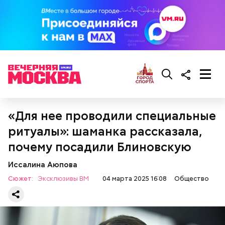
беременным, кормящим женщинам;
«Для нее проводили специальные
людям с ослабленной иммунной системой;
пожилым;
ритуалы»: шаманка рассказала,
детям.
почему посадили Блиновскую
Иссалина Аюпова
Сюжет:
Эксклюзивы ВМ
04 марта 2025 16:08
Общество