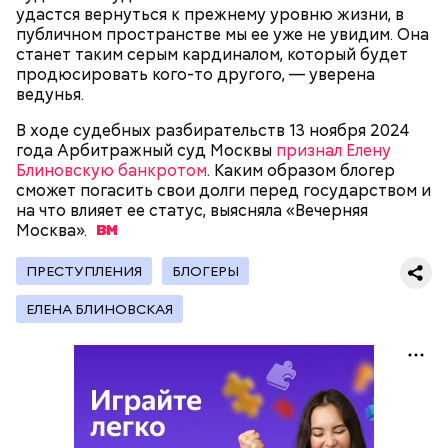
удастся вернуться к прежнему уровню жизни, в
публичном пространстве мы ее уже не увидим. Она
станет таким серым кардиналом, который будет
продюсировать кого-то другого, — уверена
ведунья.
В ходе судебных разбирательств 13 ноября 2024
года Арбитражный суд Москвы
признал Елену
— Наиболее распространенные борщ, щи, котлеты,
Блиновскую банкротом
. Каким образом блогер
салаты, лаваш с творогом и сыром, пироги, омлет,
сможет погасить свои долги перед государством и
запеканка. Щавеля там везде используется
на что влияет ее статус, выясняла «Вечерняя
немного, поэтому никакого вреда от него не будет.
Москва».
Чем разнообразнее рацион питания человека, тем
лучше. Потому что это исключает вероятность
ПРЕСТУПЛЕНИЯ
БЛОГЕРЫ
возникновения дефицитов микроэлементов, —
Фото: Shutterstock
заверил специалист.
ЕЛЕНА БЛИНОВСКАЯ
Вред дыни