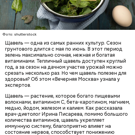
Опасность же щавеля состоит в том, что он
содержит большое количество щавелевой кислоты,
которая может способствовать образованию
Фото: shutterstock
камней в почках, объяснила диетолог.
Щавель — одна из самых ранних культур. Сезон
ЗДОРОВЬЕ
ВРАЧИ
РАСТЕНИЯ
грунтового длится с мая по июнь. В этот период
ПРОДУКТЫ
зелень максимально сочная, нежная и богатая
витаминами. Тепличный щавель доступен круглый
год, а за сезон на дачном участке урожай можно
срезать несколько раз. Но чем щавель полезен для
здоровья? Об этом «Вечерняя Москва» узнала у
экспертов.
Щавель — растение, которое богато пищевыми
волокнами, витамином С, бета-каротином, магнием,
медью, йодом, железом и калием. Как рассказала
врач-диетолог Ирина Писарева, помимо большого
количества витаминов, щавель укрепляет
иммунную систему, благоприятно влияет на
состояние нервов, способствует понижению