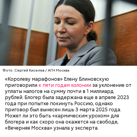
Ранние плоды, по словам врача, лучше не есть:
Терапевт Кондрахин назвал
Чистит сосуды и защищает от
продукты и напитки, которые
Фото: Сергей Киселев / АГН Москва
рака: чем полезен кресс-салат
выводят токсины из организма
«Королеву марафонов» Елену Блиновскую
приговорили
к пяти годам колонии
за уклонение от
уплаты налогов на сумму почти в 1 миллиард
рублей. Блогер была задержана еще в апреле 2023
года при попытке покинуть Россию, однако
приговор был вынесен лишь 3 марта 2025 года.
Может ли это быть «кармическим уроком» для
блогера и как скоро она окажется на свободе,
«Вечерняя Москва» узнала у эксперта.