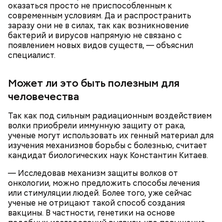
оказаться просто не приспособленным к
современным условиям. Да и распространить
заразу они не в силах, так как возникновение
бактерий и вирусов напрямую не связано с
появлением новых видов существ, — объяснил
специалист.
Может ли это быть полезным для
человечества
— Затем достать подпекшийся до темного цвета
Так как под сильным радиационным воздействием
перец с углей и переложить его в пакет, чтобы
волки приобрели иммунную защиту от рака,
кожица стала мягкой. После необходимо снять эту
ученые могут использовать их генный материал для
— Из указанных мною объемов у вас должно
кожицу с овоща и нарезать. Далее готовые лук,
изучения механизмов борьбы с болезнью, считает
получиться три кулича среднего размера. Выпекать
баклажан и кабачок разрезать пополам, а помидор
кандидат биологических наук Константин Китаев.
Диетолог Соломатина объяснила,
их нужно при температуре 180 градусов около 40
— на крупные дольки, — рассказал собеседник
как без вреда для здоровья выйти
минут.
— Исследовав механизм защиты волков от
«ВМ».
из Великого поста
онкологии, можно предложить способы лечения
или стимуляции людей. Более того, уже сейчас
ученые не отрицают такой способ создания
вакцины. В частности, генетики на основе