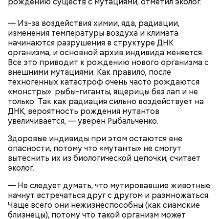
рождению существ с мутациями, отметил эколог.
— Для сервировки салата необходимо выложить
все ингредиенты в чашу, поджарить слайсы сыра
— Из-за воздействия химии, яда, радиации,
на сковороде и выложить их на салат, — дополнил
изменения температуры воздуха и климата
Белькович.
начинаются разрушения в структуре ДНК
организма, и основной архив индивида меняется.
Все это приводит к рождению нового организма с
внешними мутациями. Как правило, после
техногенных катастроф очень часто рождаются
«монстры»: рыбы-гиганты, ящерицы без лап и не
только. Так как радиация сильно воздействует на
ДНК, вероятность рождения мутантов
увеличивается, — уверен Рыбальченко.
Здоровые индивиды при этом остаются вне
опасности, потому что «мутанты» не смогут
вытеснить их из биологической цепочки, считает
эколог.
— Не следует думать, что мутировавшие животные
Глазурь
Для заправки нужно мелко нарезать чеснок и
начнут встречаться друг с другом и размножаться.
смешать его с уксусом, оливковым маслом, сахаром
Чаще всего они нежизнеспособны (как сиамские
и нарезанной веточкой тархуна.
близнецы), потому что такой организм может