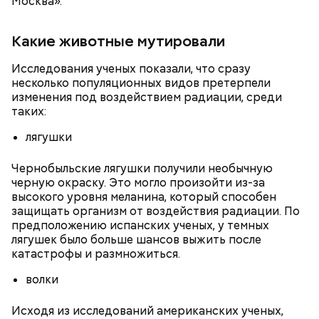
Москва».
Какие животные мутировали
Исследования ученых показали, что сразу
несколько популяционных видов претерпели
изменения под воздействием радиации, среди
таких:
лягушки
По словам шеф-повара, такая выпечка будет
Что понадобится:
Чернобыльские лягушки получили необычную
источать приятный цитрусово-пряный аромат, а
черную окраску. Это могло произойти из-за
тесто получится вкусным и очень воздушным.
высокого уровня меланина, который способен
защищать организм от воздействия радиации. По
предположению испанских ученых, у темных
лягушек было больше шансов выжить после
катастрофы и размножиться.
волки
Исходя из исследований американских ученых,