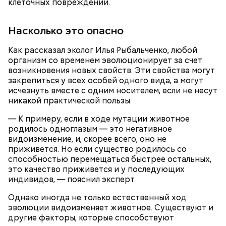
клеточных повреждений.
сок апельсина или лимона;
сахарная пудра.
Насколько это опасно
Как рассказал эколог Илья Рыбальченко, любой
Тонкости от шефа:
обжаривать перцы лучше в
организм со временем эволюционирует за счет
самом начале, чтобы они успели стать мягкими.
возникновения новых свойств. Эти свойства могут
закрепиться у всех особей одного вида, а могут
исчезнуть вместе с одним носителем, если не несут
никакой практической пользы.
— К примеру, если в ходе мутации животное
родилось одноглазым — это негативное
видоизменение, и, скорее всего, оно не
приживется. Но если существо родилось со
способностью перемещаться быстрее остальных,
это качество приживется и у последующих
индивидов, — пояснил эксперт.
Однако иногда не только естественный ход
эволюции видоизменяет животное. Существуют и
Для глазури нужны:
другие факторы, которые способствуют