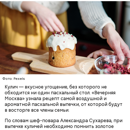
Первый необычный рецепт кулича несколько
отличается от классической рецептуры, так как
содержит нестандартную начинку:
ПРАЗДНИКИ
РЕЦЕПТЫ
ПАСХА
Фото: Pexels
Кулич — вкусное угощение, без которого не
обходится ни один пасхальный стол. «Вечерняя
Москва» узнала рецепт самой воздушной и
ароматной пасхальной выпечки, от которой будут
в восторге все члены семьи.
По словам шеф-повара Александра Сухарева, при
выпечке куличей необходимо помнить золотое