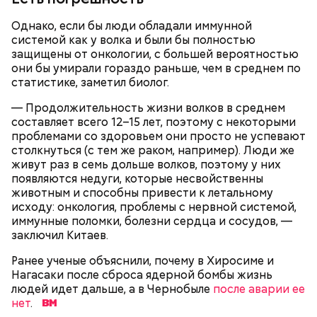
В отдельной посуде нужно смешать муку с
Яблочный уксус — 2 ст. ложки.
разрыхлителем, а потом эти компоненты
Тархун — 1 веточка.
Однако, если бы люди обладали иммунной
следует объединить с ранее полученной
Чеснок — 2 зубчика.
системой как у волка и были бы полностью
масляной основой.
Сахар — 1 ст. ложка.
защищены от онкологии, с большей вероятностью
После объединения и тщательного «микса»
они бы умирали гораздо раньше, чем в среднем по
этих ингредиентов, необходимо добавлять
Способ приготовления
статистике, заметил биолог.
изюм, цукаты, которые вы пожелаете, и снова
взбить. Но не миксером, а ложкой или
— Продолжительность жизни волков в среднем
кухонной лопаткой, чтобы не измельчить
составляет всего 12–15 лет, поэтому с некоторыми
сухофрукты.
проблемами со здоровьем они просто не успевают
столкнуться (с тем же раком, например). Люди же
живут раз в семь дольше волков, поэтому у них
появляются недуги, которые несвойственны
животным и способны привести к летальному
исходу: онкология, проблемы с нервной системой,
иммунные поломки, болезни сердца и сосудов, —
заключил Китаев.
200 граммов сливочного масла;
1 стакан сахара;
Ранее ученые объяснили, почему в Хиросиме и
10 граммов ванильного сахара;
Нагасаки после сброса ядерной бомбы жизнь
1/4 чайной ложки соли;
Для заправки:
людей идет дальше, а в Чернобыле
после аварии ее
4 куриных яйца;
нет
.
100 граммов сока апельсина и столовая ложка