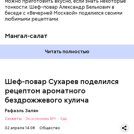
можно приготовить вкусно, если знать некоторые
тонкости. Шеф-повар Александр Белькович в
беседе с «Вечерней Москвой» поделился своими
любимыми рецептами.
Мангал-салат
Читать полностью
— Этот вариант кулича не содержит дрожжей,
поэтому люди, которые любят сидеть на диете,
оценят его.
Шеф-повар Сухарев поделился
рецептом ароматного
бездрожжевого кулича
Рафаэль Залян
Сюжеты:
Эксклюзивы ВМ
Еда
02 апреля 14:08
Общество