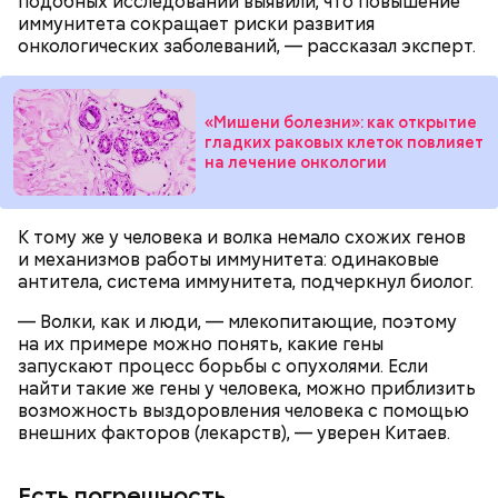
подобных исследований выявили, что повышение
иммунитета сокращает риски развития
онкологических заболеваний, — рассказал эксперт.
Готовим:
Нужно в течение 10 минут обжарить
«Мишени болезни»: как открытие
гладких раковых клеток повлияет
перцы на мангале с раскаленными углями. Красный
на лечение онкологии
лук нарезать кольцами и подпечь с двух сторон.
Сливочное масло необходимо немного
Кабачок и баклажан нарезать крупными кольцами,
растопить и взбить с сахаром, туда же
приправить солью и выложить на мангал к перцам.
добавить ванильный сахар и соль. Все эти
К тому же у человека и волка немало схожих генов
ингредиенты нужно взбивать миксером
Тесто сразу можно выпекать, ему не нужна
и механизмов работы иммунитета: одинаковые
примерно три минуты, пока масло не
расстойка, предупредил шеф-повар:
антитела, система иммунитета, подчеркнул биолог.
побелеет.
Далее по одному следует добавлять в готовую
— Волки, как и люди, — млекопитающие, поэтому
массу яйца, после чего нужно получившееся
на их примере можно понять, какие гены
тесто вновь взбить.
запускают процесс борьбы с опухолями. Если
Если технология соблюдается правильно, то
найти такие же гены у человека, можно приблизить
должен получиться воздушный кремовый
возможность выздоровления человека с помощью
сгусток цвета слоновой кости.
внешних факторов (лекарств), — уверен Китаев.
Затем в тесто нужно включить цедру
апельсина и, помешивая массу, вливать в нее
цитрусовый сок.
Оливковое масло — 50 мл.
Есть погрешность