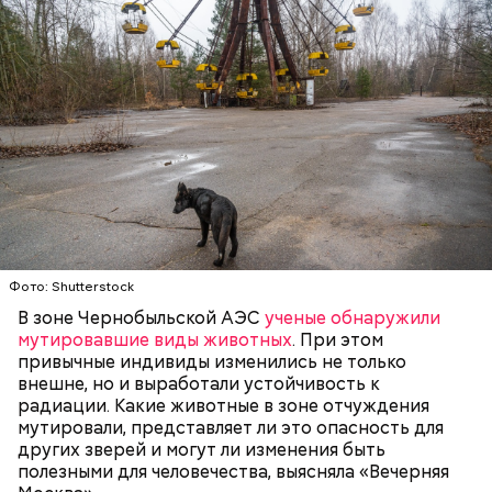
Готовим:
Необходимо очистить и нарезать чеснок
на тонкие слайсы и обжарить его на разогретой
сковороде с оливковым маслом до золотистого
цвета. Далее грудку нарезать на небольшие
кусочки и добавить к маслу с чесноком. После того
как курица поджарится, добавить в сковороду
кабачок, нарезанный треугольниками.
Фото: Shutterstock
Кабачок — 1 шт.
В зоне Чернобыльской АЭС
ученые обнаружили
Филе куриной грудки — 110 гр.
Окрашивание яиц занимает особое место в
мутировавшие виды животных
. При этом
Помидоры черри — 5 шт.
подготовке к Пасхе и имеет глубокий
привычные индивиды изменились не только
Базилик зеленый — 1 веточка.
символический смысл. Как появилась эта традиция
внешне, но и выработали устойчивость к
Оливковое масло — 15 мл.
и
что означают
разные цвета пасхальных яиц — в
радиации. Какие животные в зоне отчуждения
Чеснок — 3 зубчика.
материале «Вечерней Москвы».
мутировали, представляет ли это опасность для
Сметана — 1 ст. ложка.
других зверей и могут ли изменения быть
Соль и перец — по вкусу.
полезными для человечества, выясняла «Вечерняя