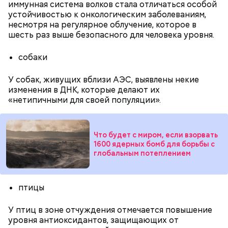
иммунная система волков стала отличаться особой
устойчивостью к онкологическим заболеваниям,
несмотря на регулярное облучение, которое в
шесть раз выше безопасного для человека уровня.
— Смешайте сахарную пудру с цитрусовым соком
до однородной массы — у вас получится белая
глазурь. Ее можно наносить на куличи после их
собаки
полного остывания. Вместо стандартной
кондитерской посыпки предлагаю использовать
У собак, живущих вблизи АЭС, выявлены некие
Жареные кабачки с томатами и
кусочки шоколада и кураги, — добавил собеседник
изменения в ДНК, которые делают их
«ВМ».
базиликом
«нетипичными для своей популяции».
Что будет с миром, если взорвать
1600 ядерных бомб для борьбы с
глобальным потеплением
птицы
У птиц в зоне отчуждения отмечается повышение
уровня антиоксидантов, защищающих от