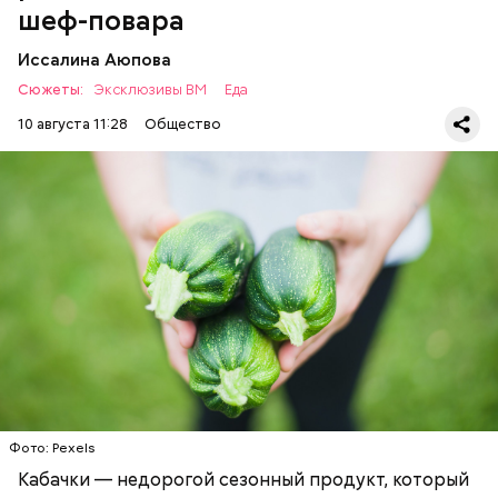
шеф-повара
Иссалина Аюпова
Сюжеты:
Эксклюзивы ВМ
Еда
10 августа 11:28
Общество
Что понадобится:
ЕДА
РЕЦЕПТЫ
Ингредиенты
Фото: Pexels
Кабачки — недорогой сезонный продукт, который