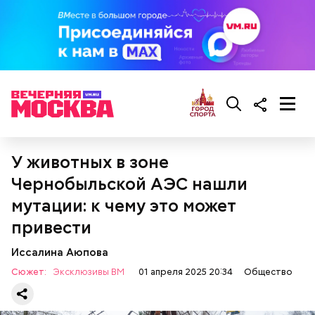
— Посолить и поперчить по вкусу за пару минут до
готовности, добавить листья базилика и
перемешать. Затем нарезать помидоры, отправить
У животных в зоне
их к овощам и через несколько минут снять с огня,
— посоветовал собеседник «ВМ».
Чернобыльской АЭС нашли
мутации: к чему это может
привести
Иссалина Аюпова
Сюжет:
Эксклюзивы ВМ
01 апреля 2025 20:34
Общество