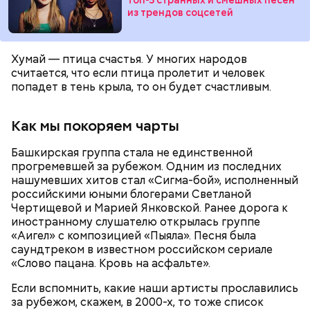
из трендов соцсетей
беременным, кормящим женщинам;
людям с ослабленной иммунной системой;
пожилым;
Хумай — птица счастья. У многих народов
детям.
считается, что если птица пролетит и человек
попадет в тень крыла, то он будет счастливым.
Как мы покоряем чарты
Башкирская группа стала не единственной
Ингредиенты:
прогремевшей за рубежом. Одним из последних
нашумевших хитов стал «Сигма-бой», исполненный
российскими юными блогерами Светланой
Чертищевой и Марией Янковской. Ранее дорога к
иностранному слушателю открылась группе
«Аигел» с композицией «Пыяла». Песня была
саундтреком в известном российском сериале
«Слово пацана. Кровь на асфальте».
Если вспомнить, какие наши артисты прославились
за рубежом, скажем, в 2000-х, то тоже список