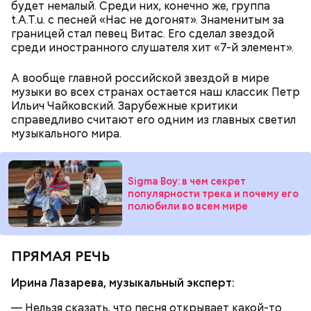
Ранние плоды, по словам врача, лучше не есть:
будет немалый. Среди них, конечно же, группа
t.A.T.u. с песней «Нас не догонят». Знаменитым за
Терапевт Кондрахин назвал
границей стал певец Витас. Его сделал звездой
Чистит сосуды и защищает от
продукты и напитки, которые
рака: чем полезен кресс-салат
среди иностранного слушателя хит «7-й элемент».
выводят токсины из организма
А вообще главной российской звездой в мире
музыки во всех странах остается наш классик Петр
Ильич Чайковский. Зарубежные критики
справедливо считают его одним из главных светил
музыкального мира.
Спагетти из кабачков
Sigma Boy: в чем секрет
популярности трека и почему его
полюбили во всем мире
— В дыне содержится много сахара, который
представлен фруктозой. С одной стороны — это
хорошо, потому что дает энергию. Но важно
помнить, что сладкими дынями не нужно сильно
ПРЯМАЯ РЕЧЬ
увлекаться, так же как и арбузами, людям с
сахарным диабетом и лишним весом, —
Ирина Лазарева, музыкальный эксперт:
подчеркнула доктор.
— Нельзя сказать, что песня открывает какой-то