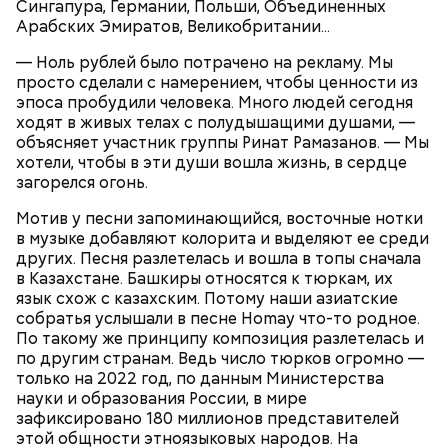
Сингапура, Германии, Польши, Объединенных
Арабских Эмиратов, Великобритании...
— Ноль рублей было потрачено на рекламу. Мы
просто сделали с намерением, чтобы ценности из
Противень ставится в духовку, разогретую до 180–
эпоса пробудили человека. Много людей сегодня
190 градусов. Спагетти из кабачка нужно запекать
ходят в живых телах с полудышащими душами, —
25–30 минут.
объясняет участник группы Ринат Рамазанов. — Мы
хотели, чтобы в эти души вошла жизнь, в сердце
загорелся огонь.
Мотив у песни запоминающийся, восточные нотки
в музыке добавляют колорита и выделяют ее среди
Также не нужно есть дыню до корки, потому что
других. Песня разлетелась и вошла в топы сначала
именно там скапливаются нитраты. И важно
в Казахстане. Башкиры относятся к тюркам, их
тщательно ее мыть, чтобы не отравиться, добавила
язык схож с казахским. Потому наши азиатские
собеседница «ВМ».
собратья услышали в песне Homay что-то родное.
По такому же принципу композиция разлетелась и
по другим странам. Ведь число тюрков огромно —
только на 2022 год, по данным Министерства
— Кабачки нужно натереть длинными слайсами
науки и образования России, в мире
(это можно сделать на специальной терке),
зафиксировано 180 миллионов представителей
похожими на спагетти, и уложить в противень.
этой общности этноязыковых народов. На
Дальше нужно добавить немного растительного