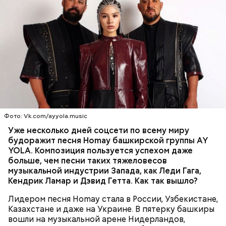
Кабачки, тушеные с курицей
Эндокринолог Куликова
Фото: Shutterstock
Уберут отеки и улучшат зрение:
Как приготовить домашний
объяснила, в чем заключается
диетолог Соломатина рассказала
майонез: три простых рецепта
польза сезонных овощей и
Фото: Vk.com/ayyola.music
о пользе кабачков
фруктов
Уже несколько дней соцсети по всему миру
будоражит песня Homay башкирской группы AY
YOLA. Композиция пользуется успехом даже
больше, чем песни таких тяжеловесов
музыкальной индустрии Запада, как Леди Гага,
Как выбрать дыню
Кендрик Ламар и Дэвид Гетта. Как так вышло?
Лидером песня Homay стала в России, Узбекистане,
Казахстане и даже на Украине. В пятерку башкиры
вошли на музыкальной арене Нидерландов,