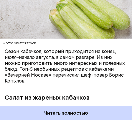
ЕДА
ОВОЩИ
РЕЦЕПТЫ
Фото: Shutterstock
Фото: Shutterstock
Сезон кабачков, который приходится на конец
июля–начало августа, в самом разгаре. Из них
можно приготовить много интересных и полезных
блюд. Топ-5 необычных рецептов с кабачками
«Вечерней Москве» перечислил шеф-повар Борис
Вред дыни
Копылов.
Салат из жареных кабачков
Читать полностью
кремний — укрепляет кости, зубы, волосы и
ногти и оказывает омолаживающее действие;
витамин С — работает как антиоксидант,