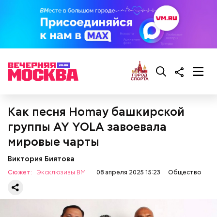
Ингредиенты:
Как песня Homay башкирской
При выборе дыни эксперт посоветовала
группы AY YOLA завоевала
ориентироваться на запах:
мировые чарты
Виктория Биятова
Сюжет:
Эксклюзивы ВМ
08 апреля 2025 15:23
Общество