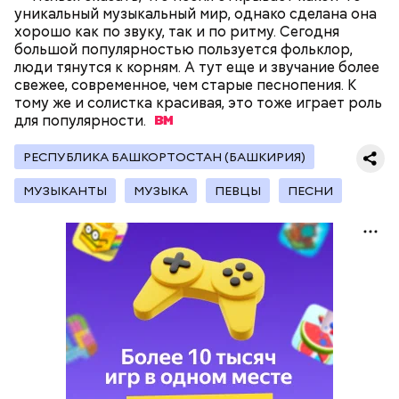
уникальный музыкальный мир, однако сделана она
хорошо как по звуку, так и по ритму. Сегодня
большой популярностью пользуется фольклор,
люди тянутся к корням. А тут еще и звучание более
— Кабачки, порезанные кубиками, нужно легко
свежее, современное, чем старые песнопения. К
обжарить на сковороде. К ним добавляются зелень
тому же и солистка красивая, это тоже играет роль
петрушки, чеснок, соль и оливковое масло.
для
популярности.
Получается очень вкусно, — поделился рецептом
Копылов.
РЕСПУБЛИКА БАШКОРТОСТАН (БАШКИРИЯ)
МУЗЫКАНТЫ
МУЗЫКА
ПЕВЦЫ
ПЕСНИ
с сахарным диабетом;
лишним весом.
кабачок;
петрушка;
чеснок;