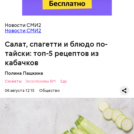
оливковое масло;
соль.
Новости СМИ2
Новости СМИ2
Салат, спагетти и блюдо по-
Однако диетолог предупредила: не для всех дыня
тайски: топ-5 рецептов из
может быть полезна. В первую очередь ее стоит
есть с осторожностью людям:
кабачков
Полина Пашкина
Сюжеты:
Эксклюзивы ВМ
Еда
06 августа 12:15
Общество
Ингредиенты: