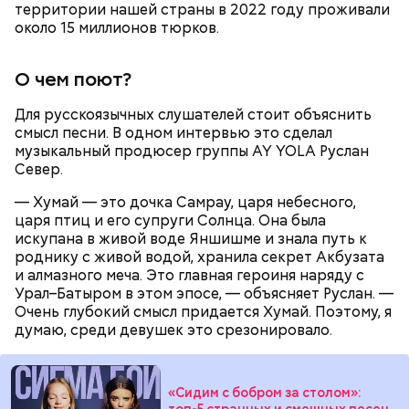
территории нашей страны в 2022 году проживали
масла, соль, а сверху бросить хаотично
около 15 миллионов тюрков.
порезанную брынзу. Затем добавляются помидоры
черри или грунтовые, — рассказал шеф-повар.
О чем поют?
Для русскоязычных слушателей стоит объяснить
смысл песни. В одном интервью это сделал
— Там может содержаться огромное количество
музыкальный продюсер группы AY YOLA Руслан
нитратов, которое вызовет головокружение,
Север.
гипоксию и ухудшение физического состояния, —
предостерегла Соломатина.
— Хумай — это дочка Самрау, царя небесного,
царя птиц и его супруги Солнца. Она была
искупана в живой воде Яншишме и знала путь к
кабачок;
роднику с живой водой, хранила секрет Акбузата
брынза;
и алмазного меча. Это главная героиня наряду с
растительное масло;
Урал–Батыром в этом эпосе, — объясняет Руслан. —
помидоры черри либо грунтовые.
Очень глубокий смысл придается Хумай. Поэтому, я
думаю, среди девушек это срезонировало.
«Сидим с бобром за столом»:
топ-5 странных и смешных песен